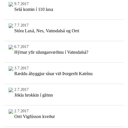
9.7.2017
Selá komin í 110 laxa
7.7.2017
Stóra Laxá, Nes, Vatnsdalsá og Orri
6.7.2017
Hýrnar yfir silungasvæðinu í Vatnsdalsá?
3.7.2017
Ræddu áhyggjur sínar við Þorgerði Katrínu
2.7.2017
Jökla hrokkin í gírinn
2.7.2017
Orri Vigfússon kveður