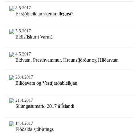
8.5.2017
Er sjóbleikjan skemmtilegust?
5.5.2017
Eldisfiskur í Varmá
4.5.2017
Eldvatn, Presthvammur, Hraunsfjörður og Hlíðarvatn
28.4.2017
Elliðavatn og Vestfjarðableikjan
21.4.2017
Silungasumarið 2017 á Íslandi
14.4.2017
Flóðalda sjóbirtings