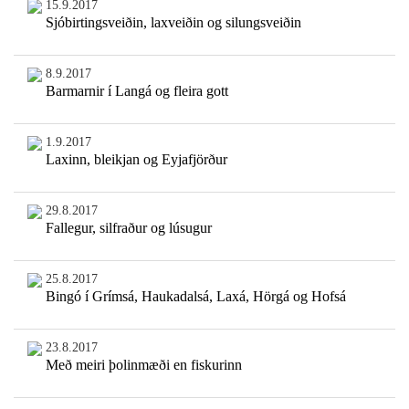
15.9.2017
Sjóbirtingsveiðin, laxveiðin og silungsveiðin
8.9.2017
Barmarnir í Langá og fleira gott
1.9.2017
Laxinn, bleikjan og Eyjafjörður
29.8.2017
Fallegur, silfraður og lúsugur
25.8.2017
Bingó í Grímsá, Haukadalsá, Laxá, Hörgá og Hofsá
23.8.2017
Með meiri þolinmæði en fiskurinn