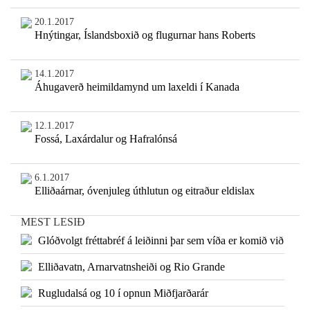
20.1.2017
Hnýtingar, Íslandsboxið og flugurnar hans Roberts
14.1.2017
Áhugaverð heimildamynd um laxeldi í Kanada
12.1.2017
Fossá, Laxárdalur og Hafralónsá
6.1.2017
Elliðaárnar, óvenjuleg úthlutun og eitraður eldislax
MEST LESIÐ
Glóðvolgt fréttabréf á leiðinni þar sem víða er komið við
Elliðavatn, Arnarvatnsheiði og Rio Grande
Rugludalsá og 10 í opnun Miðfjarðarár