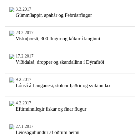
3.3.2017
Gúmmílappir, apahár og Febrúarflugur
23.2.2017
Viskuþorsti, 300 flugur og kúkur í lauginni
17.2.2017
Víðidalsá, dropper og skandallinn í Dýrafirði
9.2.2017
Lónsá á Langanesi, stolnar fjaðrir og svikinn lax
4.2.2017
Eftirminnilegir fiskar og fínar flugur
27.1.2017
Leiðsöguhundur af öðrum heimi