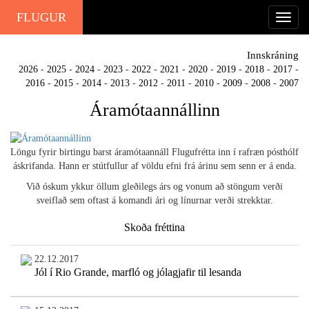
FLUGUR
Innskráning
2026
-
2025
-
2024
-
2023
-
2022
-
2021
-
2020
-
2019
-
2018
-
2017
-
2016
-
2015
-
2014
-
2013
-
2012
-
2011
-
2010
-
2009
-
2008
-
2007
Áramótaannállinn
Löngu fyrir birtingu barst áramótaannáll Flugufrétta inn í rafræn pósthólf
áskrifanda. Hann er stútfullur af völdu efni frá árinu sem senn er á enda.
Við óskum ykkur öllum gleðilegs árs og vonum að stöngum verði
sveiflað sem oftast á komandi ári og línurnar verði strekktar.
Skoða fréttina
22.12.2017
Jól í Rio Grande, marfló og jólagjafir til lesanda