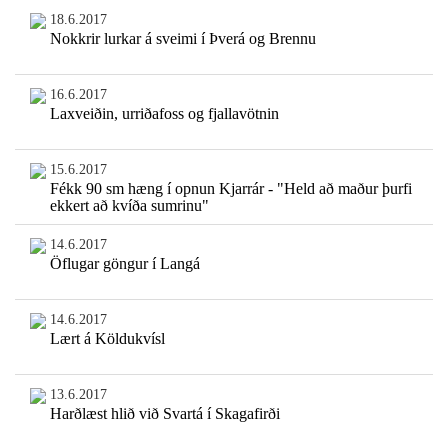
18.6.2017
Nokkrir lurkar á sveimi í Þverá og Brennu
16.6.2017
Laxveiðin, urriðafoss og fjallavötnin
15.6.2017
Fékk 90 sm hæng í opnun Kjarrár - "Held að maður þurfi
ekkert að kvíða sumrinu"
14.6.2017
Öflugar göngur í Langá
14.6.2017
Lært á Köldukvísl
13.6.2017
Harðlæst hlið við Svartá í Skagafirði