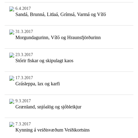
6.4.2017
Sandá, Brunná, Litlaá, Grímsá, Varmá og Vífó
31.3.2017
Morgundagurinn, Vífó og Hraunsfjörðurinn
23.3.2017
Stórir fiskar og skipulagt kaos
17.3.2017
Grásleppa, lax og karfi
9.3.2017
Grænland, snjóalög og sjóbleikjur
7.3.2017
Kynning á veiðisvæðum Veiðikortsins