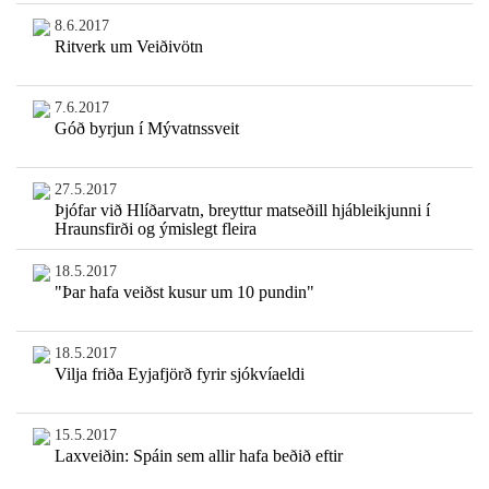
8.6.2017
Ritverk um Veiðivötn
7.6.2017
Góð byrjun í Mývatnssveit
27.5.2017
Þjófar við Hlíðarvatn, breyttur matseðill hjábleikjunni í
Hraunsfirði og ýmislegt fleira
18.5.2017
"Þar hafa veiðst kusur um 10 pundin"
18.5.2017
Vilja friða Eyjafjörð fyrir sjókvíaeldi
15.5.2017
Laxveiðin: Spáin sem allir hafa beðið eftir