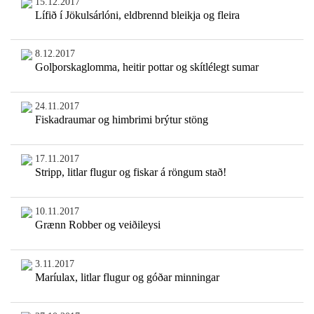
15.12.2017
Lífið í Jökulsárlóni, eldbrennd bleikja og fleira
8.12.2017
Golþorskaglomma, heitir pottar og skítlélegt sumar
24.11.2017
Fiskadraumar og himbrimi brýtur stöng
17.11.2017
Stripp, litlar flugur og fiskar á röngum stað!
10.11.2017
Grænn Robber og veiðileysi
3.11.2017
Maríulax, litlar flugur og góðar minningar