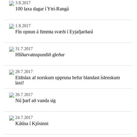
3.8.2017
100 laxa dagar í Ytri-Rangá
1.8.2017
Fín opnun á fimmta svæði í Eyjafjarðará
31.7.2017
Hlíðarvatnspundið gleður
28.7.2017
Eldislax af norskum uppruna hefur blandast íslenskum
laxi!
26.7.2017
Nú þarf að vanda sig
24.7.2017
Kátína í Kjósinni