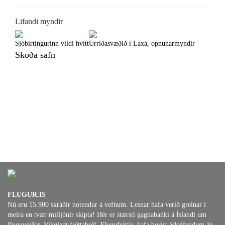
Lifandi myndir
Sjóbirtingurinn vildi hvítt
Urriðasvæðið í Laxá, opnunarmyndir
Skoða safn
FLUGUR.IS
Nú eru 15.900 skráðir notendur á vefnum. Lesnar hafa verið greinar í
meira en tvær milljónir skipta! Hér er stærsti gagnabanki á Íslandi um
fluguveiðar. Vikulegt fréttabréf, Flugufréttir, hafa borist áskrifendum án