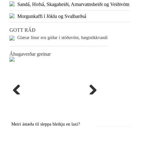
Sandá, Hofsá, Skagaheiði, Arnarvatnsheiði og Veiðivötn
Morgunkaffi í Jöklu og Svalbarðsá
GOTT RÁÐ
Glærar línur eru góðar í stöðuvötn, hægtsökkvandi
Áhugaverðar greinar
Previous
Next
Meiri ástæða til sleppa bleikju en laxi?
Örstutt vorveiðiráð