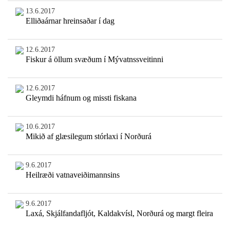
13.6.2017
Elliðaárnar hreinsaðar í dag
12.6.2017
Fiskur á öllum svæðum í Mývatnssveitinni
12.6.2017
Gleymdi háfnum og missti fiskana
10.6.2017
Mikið af glæsilegum stórlaxi í Norðurá
9.6.2017
Heilræði vatnaveiðimannsins
9.6.2017
Laxá, Skjálfandafljót, Kaldakvísl, Norðurá og margt fleira