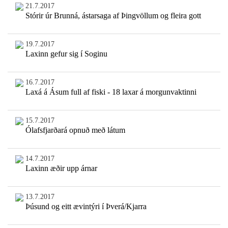
21.7.2017
Stórir úr Brunná, ástarsaga af Þingvöllum og fleira gott
19.7.2017
Laxinn gefur sig í Soginu
16.7.2017
Laxá á Ásum full af fiski - 18 laxar á morgunvaktinni
15.7.2017
Ólafsfjarðará opnuð með látum
14.7.2017
Laxinn æðir upp árnar
13.7.2017
Þúsund og eitt ævintýri í Þverá/Kjarra