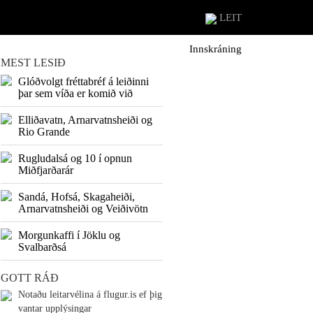
LEIT
Innskráning
MEST LESIÐ
Glóðvolgt fréttabréf á leiðinni
þar sem víða er komið við
Elliðavatn, Arnarvatnsheiði og
Rio Grande
Rugludalsá og 10 í opnun
Miðfjarðarár
Sandá, Hofsá, Skagaheiði,
Arnarvatnsheiði og Veiðivötn
Morgunkaffi í Jöklu og
Svalbarðsá
GOTT RÁÐ
Notaðu leitarvélina á flugur.is ef þig
vantar upplýsingar