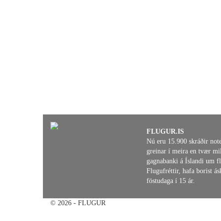
FLUGUR.IS
Nú eru 15.900 skráðir not
greinar í meira en tvær mil
gagnabanki á Íslandi um fl
Flugufréttir, hafa borist 
föstudaga í 15 ár.
© 2026 - FLUGUR