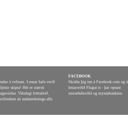
FACEBOOK
endur á vefnum. Lesnar hafa verið
Skráðu þig inn á Facebook.com og s
ljónir skipta! Hér er stærsti
leitarorðið Flugur.is - þar opnast
uguveiðar. Vikulegt fréttabréf,
umræðuborðið og myndabankinn.
áskrifendum án undantekninga alla