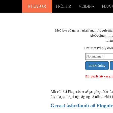
FLUGUR
FRÉTTIR
VEIÐIN
FLUG
Með því að gerast áskrifandi Flugufrétt
glóðvolgum Flug
Ertu
Hefurðu týnt lykilorð
Þú þarft að vera 
Allt efnið á Flugur.is er aðgangilegt áskrif
föstudagsmorgni og aðgang að öllum eldri f
Gerast áskrifandi að Fluguf