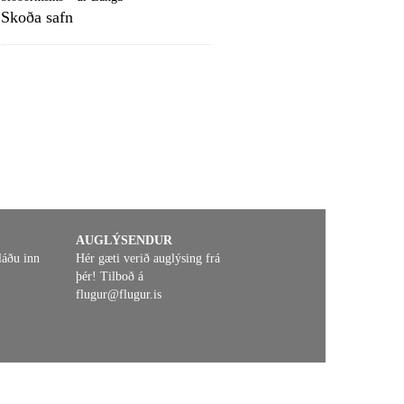
Skoða safn
AUGLÝSENDUR
láðu inn
Hér gæti verið auglýsing frá
þér! Tilboð á
flugur@flugur.is