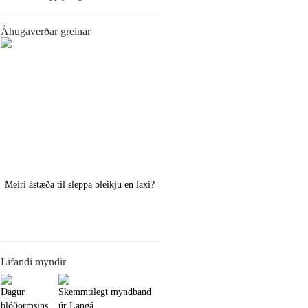
Áhugaverðar greinar
Meiri ástæða til sleppa bleikju en laxi?
Örstutt vorveiðiráð
Lifandi myndir
Dagur
Skemmtilegt myndband
blóðormsins
úr Langá