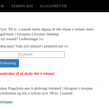
UR
VEIÐISVÆÐI
FLUGUFRÉTTIR
a fyrir 700 kr. á mánuði færðu aðgang að öllu efninu á vefnum ásamt
ufréttum í tölvupósti á hverjum föstudegi.
 nýr notandi? Leiðbeiningar
hér
.
inu þínu? Fáðu nýtt lykilorð í pósthólfið þitt
hér
Nýskráning
innskráður til að skoða efni á vefnum!
endum Flugufrétta sem fá glóðvolgt fréttabréf í tölvupósti á hverjum
réttabréfum og efni á vefnum fyrir 700 kr. á mánuði.
réttum