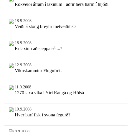
Rokveiði áfram í laxinum - aðrir bera harm í hljóði
18.9.2008
Veiði á stöng breytir metveiðilista
18.9.2008
Er laxinn að sleppa sér...?
12.9.2008
Vikuskammtur Flugufrétta
11.9.2008
1270 laxa vika í Ytri Rangá og Hólsá
10.9.2008
Hver þarf fisk í svona fegurð?
8.9.2008