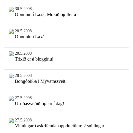
30.5.2008
Opnunin í Laxá, Mokið og fleira
28.5.2008
Opnunin í Laxá
28.5.2008
Trixið er á blogginu!
28.5.2008
Bongóblíða í Mývatnssveit
27.5.2008
Urriðasvæðið opnar í dag!
27.5.2008
Vinningar í áskrifendahappdrættinu: 2 snillingar!