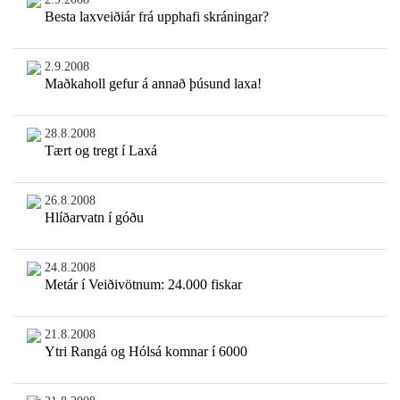
Besta laxveiðiár frá upphafi skráningar?
2.9.2008
Maðkaholl gefur á annað þúsund laxa!
28.8.2008
Tært og tregt í Laxá
26.8.2008
Hlíðarvatn í góðu
24.8.2008
Metár í Veiðivötnum: 24.000 fiskar
21.8.2008
Ytri Rangá og Hólsá komnar í 6000