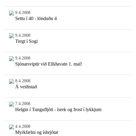
9.4.2008
Settu í 40 - lönduðu 4
9.4.2008
Tregt í Sogi
9.4.2008
Sjónarsviptir við Elliðavatn 1. maí!
8.4.2008
Á veiðistað
7.4.2008
Helgin í Tungufljóti - ísrek og frost í lykkjum
4.4.2008
Myrkfælni og ísbrjótar