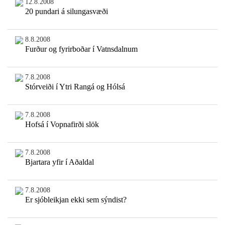
12.8.2008
20 pundari á silungasvæði
8.8.2008
Furður og fyrirboðar í Vatnsdalnum
7.8.2008
Stórveiði í Ytri Rangá og Hólsá
7.8.2008
Hofsá í Vopnafirði slök
7.8.2008
Bjartara yfir í Aðaldal
7.8.2008
Er sjóbleikjan ekki sem sýndist?