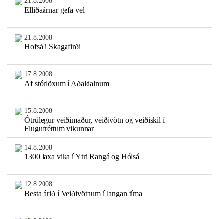
21.8.2008
Elliðaárnar gefa vel
21.8.2008
Hofsá í Skagafirði
17.8.2008
Af stórlöxum í Aðaldalnum
15.8.2008
Ótrúlegur veiðimaður, veiðivötn og veiðiskil í
Flugufréttum vikunnar
14.8.2008
1300 laxa vika í Ytri Rangá og Hólsá
12.8.2008
Besta árið í Veiðivötnum í langan tíma