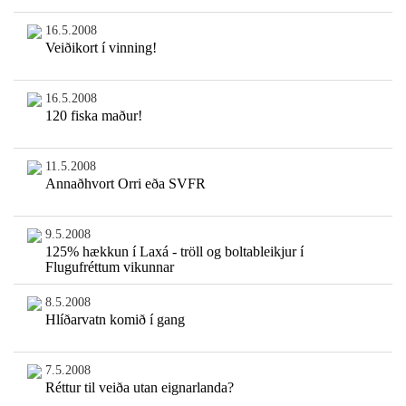
16.5.2008
Veiðikort í vinning!
16.5.2008
120 fiska maður!
11.5.2008
Annaðhvort Orri eða SVFR
9.5.2008
125% hækkun í Laxá - tröll og boltableikjur í
Flugufréttum vikunnar
8.5.2008
Hlíðarvatn komið í gang
7.5.2008
Réttur til veiða utan eignarlanda?