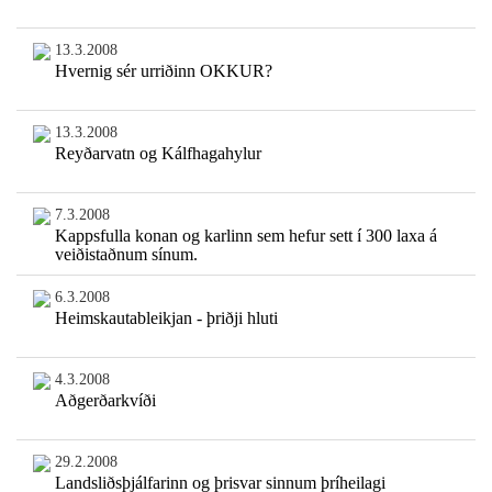
13.3.2008
Hvernig sér urriðinn OKKUR?
13.3.2008
Reyðarvatn og Kálfhagahylur
7.3.2008
Kappsfulla konan og karlinn sem hefur sett í 300 laxa á
veiðistaðnum sínum.
6.3.2008
Heimskautableikjan - þriðji hluti
4.3.2008
Aðgerðarkvíði
29.2.2008
Landsliðsþjálfarinn og þrisvar sinnum þríheilagi