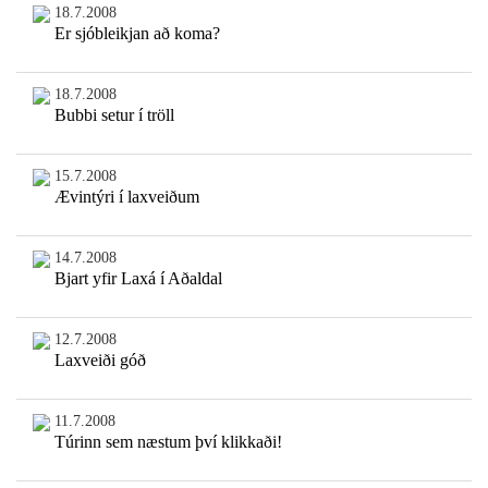
18.7.2008
Er sjóbleikjan að koma?
18.7.2008
Bubbi setur í tröll
15.7.2008
Ævintýri í laxveiðum
14.7.2008
Bjart yfir Laxá í Aðaldal
12.7.2008
Laxveiði góð
11.7.2008
Túrinn sem næstum því klikkaði!