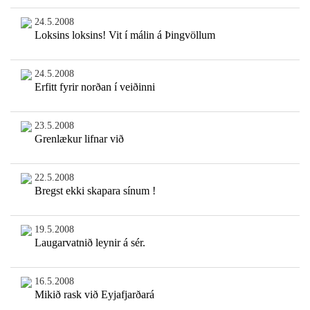
24.5.2008
Loksins loksins! Vit í málin á Þingvöllum
24.5.2008
Erfitt fyrir norðan í veiðinni
23.5.2008
Grenlækur lifnar við
22.5.2008
Bregst ekki skapara sínum !
19.5.2008
Laugarvatnið leynir á sér.
16.5.2008
Mikið rask við Eyjafjarðará