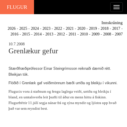
FLUGUR
Innskráning
2026
-
2025
-
2024
-
2023
-
2022
-
2021
-
2020
-
2019
-
2018
-
2017
-
2016
-
2015
-
2014
-
2013
-
2012
-
2011
-
2010
-
2009
-
2008
-
2007
10.7.2008
Grenlækur gefur
S
tærðfræðiprófessor Einar Steingrímsson reiknaði dæmið rétt.
Bleikjan tók.
Flóðið í Grenlæk gaf veiðimönnum bæði urriða og bleikju í vikunni.
Flugur.is voru á staðnum og fengu laglega veiði, urriða og bleikju í
bland, en umtalsverða leit þurfti til áður en menn hittu á fiskinn.
Flugurfréttir 11.júlí segja nánar frá og sýna myndir og ljóstra upp hvað
það var sem reyndist best.