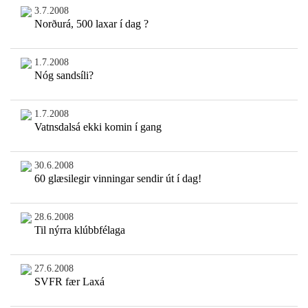
3.7.2008
Norðurá, 500 laxar í dag ?
1.7.2008
Nóg sandsíli?
1.7.2008
Vatnsdalsá ekki komin í gang
30.6.2008
60 glæsilegir vinningar sendir út í dag!
28.6.2008
Til nýrra klúbbfélaga
27.6.2008
SVFR fær Laxá