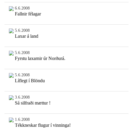
6.6.2008
Fallnir félagar
5.6.2008
Laxar á land
5.6.2008
Fyrstu laxarnir úr Norðurá.
5.6.2008
Líflegt í Blöndu
3.6.2008
Sá silfraði mættur !
1.6.2008
Tékkneskar flugur í vinninga!