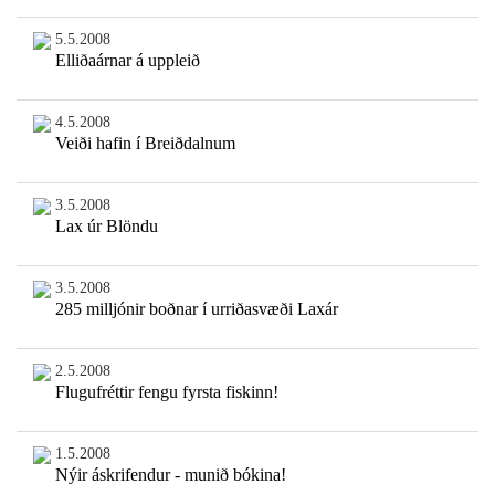
5.5.2008
Elliðaárnar á uppleið
4.5.2008
Veiði hafin í Breiðdalnum
3.5.2008
Lax úr Blöndu
3.5.2008
285 milljónir boðnar í urriðasvæði Laxár
2.5.2008
Flugufréttir fengu fyrsta fiskinn!
1.5.2008
Nýir áskrifendur - munið bókina!