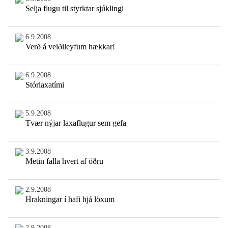
Selja flugu til styrktar sjúklingi
6.9.2008
Verð á veiðileyfum hækkar!
6.9.2008
Stórlaxatími
5.9.2008
Tvær nýjar laxaflugur sem gefa
3.9.2008
Metin falla hvert af öðru
2.9.2008
Hrakningar í hafi hjá löxum
2.9.2008