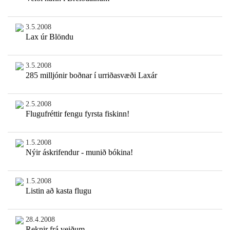
3.5.2008
Lax úr Blöndu
3.5.2008
285 milljónir boðnar í urriðasvæði Laxár
2.5.2008
Flugufréttir fengu fyrsta fiskinn!
1.5.2008
Nýir áskrifendur - munið bókina!
1.5.2008
Listin að kasta flugu
28.4.2008
Reknir frá veiðum