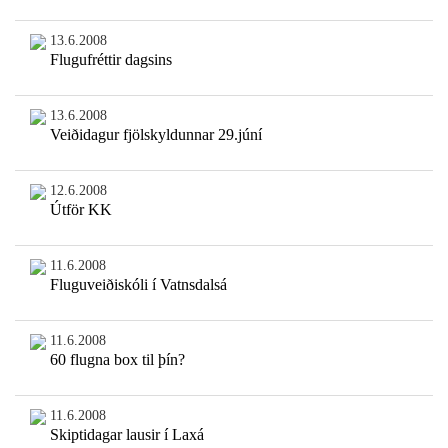
13.6.2008
Flugufréttir dagsins
13.6.2008
Veiðidagur fjölskyldunnar 29.júní
12.6.2008
Útför KK
11.6.2008
Fluguveiðiskóli í Vatnsdalsá
11.6.2008
60 flugna box til þín?
11.6.2008
Skiptidagar lausir í Laxá