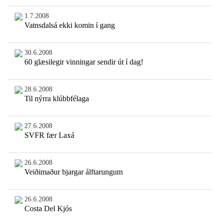
1.7.2008
Vatnsdalsá ekki komin í gang
30.6.2008
60 glæsilegir vinningar sendir út í dag!
28.6.2008
Til nýrra klúbbfélaga
27.6.2008
SVFR fær Laxá
26.6.2008
Veiðimaður bjargar álftarungum
26.6.2008
Costa Del Kjós