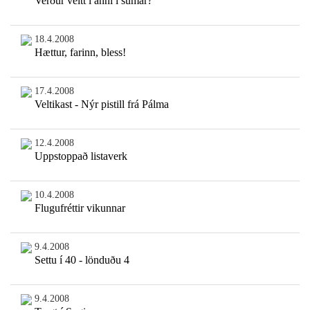
Verður veitt í ánni í sumar?
18.4.2008
Hættur, farinn, bless!
17.4.2008
Veltikast - Nýr pistill frá Pálma
12.4.2008
Uppstoppað listaverk
10.4.2008
Flugufréttir vikunnar
9.4.2008
Settu í 40 - lönduðu 4
9.4.2008