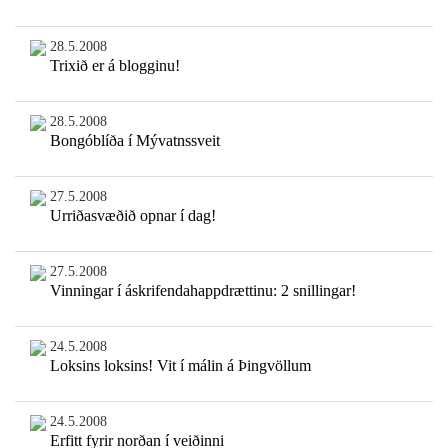
28.5.2008
Trixið er á blogginu!
28.5.2008
Bongóblíða í Mývatnssveit
27.5.2008
Urriðasvæðið opnar í dag!
27.5.2008
Vinningar í áskrifendahappdrættinu: 2 snillingar!
24.5.2008
Loksins loksins! Vit í málin á Þingvöllum
24.5.2008
Erfitt fyrir norðan í veiðinni