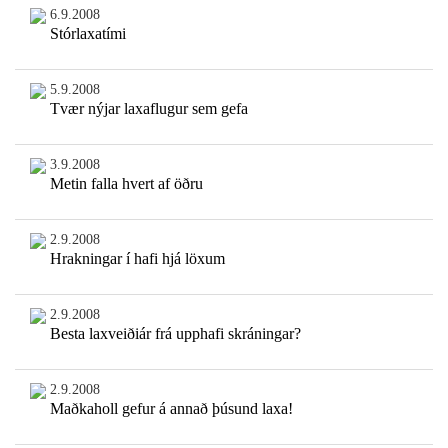
6.9.2008
Stórlaxatími
5.9.2008
Tvær nýjar laxaflugur sem gefa
3.9.2008
Metin falla hvert af öðru
2.9.2008
Hrakningar í hafi hjá löxum
2.9.2008
Besta laxveiðiár frá upphafi skráningar?
2.9.2008
Maðkaholl gefur á annað þúsund laxa!