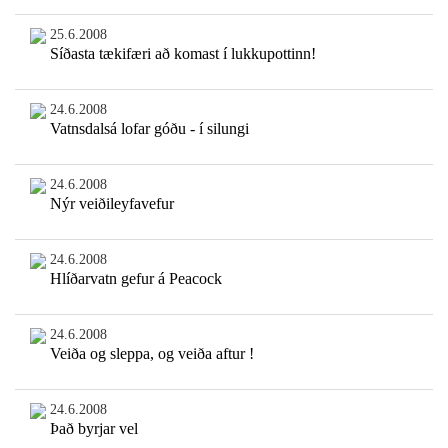
25.6.2008
Síðasta tækifæri að komast í lukkupottinn!
24.6.2008
Vatnsdalsá lofar góðu - í silungi
24.6.2008
Nýr veiðileyfavefur
24.6.2008
Hlíðarvatn gefur á Peacock
24.6.2008
Veiða og sleppa, og veiða aftur !
24.6.2008
Það byrjar vel