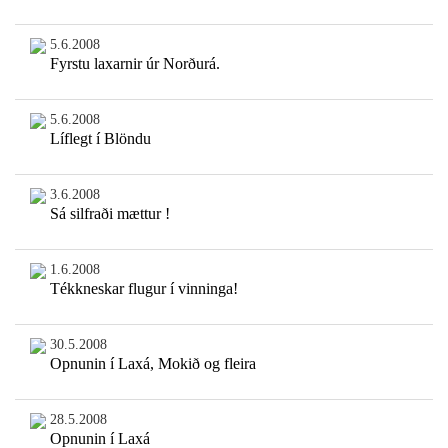
5.6.2008
Fyrstu laxarnir úr Norðurá.
5.6.2008
Líflegt í Blöndu
3.6.2008
Sá silfraði mættur !
1.6.2008
Tékkneskar flugur í vinninga!
30.5.2008
Opnunin í Laxá, Mokið og fleira
28.5.2008
Opnunin í Laxá