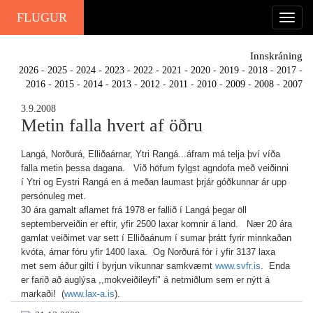
FLUGUR
Innskráning
2026
-
2025
-
2024
-
2023
-
2022
-
2021
-
2020
-
2019
-
2018
-
2017
-
2016
-
2015
-
2014
-
2013
-
2012
-
2011
-
2010
-
2009
-
2008
-
2007
3.9.2008
Metin falla hvert af öðru
Langá, Norðurá, Elliðaárnar, Ytri Rangá...áfram má telja því víða
falla metin þessa dagana. Við höfum fylgst agndofa með veiðinni
í Ytri og Eystri Rangá en á meðan laumast þrjár góðkunnar ár upp
persónuleg met.
30 ára gamalt aflamet frá 1978 er fallið í Langá þegar öll
septemberveiðin er eftir, yfir 2500 laxar komnir á land. Nær 20 ára
gamlat veiðimet var sett í Elliðaánum í sumar þrátt fyrir minnkaðan
kvóta, árnar fóru yfir 1400 laxa. Og Norðurá fór í yfir 3137 laxa
met sem áður gilti í byrjun vikunnar samkvæmt
www.svfr.is
.
Enda
er farið að auglýsa ,,mokveiðileyfi" á netmiðlum sem er nýtt á
markaði! (
www.lax-a.is
).