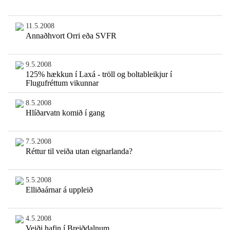
11.5.2008
Annaðhvort Orri eða SVFR
9.5.2008
125% hækkun í Laxá - tröll og boltableikjur í
Flugufréttum vikunnar
8.5.2008
Hlíðarvatn komið í gang
7.5.2008
Réttur til veiða utan eignarlanda?
5.5.2008
Elliðaárnar á uppleið
4.5.2008
Veiði hafin í Breiðdalnum