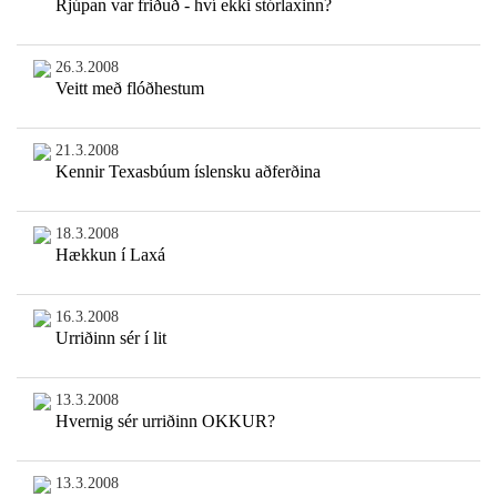
Rjúpan var friðuð - hví ekki stórlaxinn?
26.3.2008
Veitt með flóðhestum
21.3.2008
Kennir Texasbúum íslensku aðferðina
18.3.2008
Hækkun í Laxá
16.3.2008
Urriðinn sér í lit
13.3.2008
Hvernig sér urriðinn OKKUR?
13.3.2008