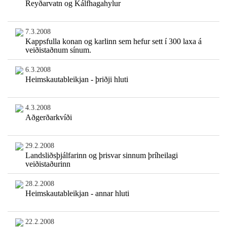
Reyðarvatn og Kálfhagahylur
7.3.2008
Kappsfulla konan og karlinn sem hefur sett í 300 laxa á
veiðistaðnum sínum.
6.3.2008
Heimskautableikjan - þriðji hluti
4.3.2008
Aðgerðarkvíði
29.2.2008
Landsliðsþjálfarinn og þrisvar sinnum þríheilagi
veiðistaðurinn
28.2.2008
Heimskautableikjan - annar hluti
22.2.2008