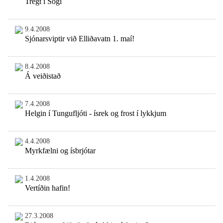
Tregt í Sogi
9.4.2008
Sjónarsviptir við Elliðavatn 1. maí!
8.4.2008
Á veiðistað
7.4.2008
Helgin í Tungufljóti - ísrek og frost í lykkjum
4.4.2008
Myrkfælni og ísbrjótar
1.4.2008
Vertíðin hafin!
27.3.2008