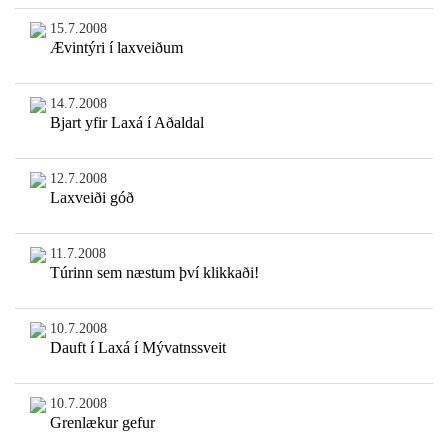
15.7.2008
Ævintýri í laxveiðum
14.7.2008
Bjart yfir Laxá í Aðaldal
12.7.2008
Laxveiði góð
11.7.2008
Túrinn sem næstum því klikkaði!
10.7.2008
Dauft í Laxá í Mývatnssveit
10.7.2008
Grenlækur gefur