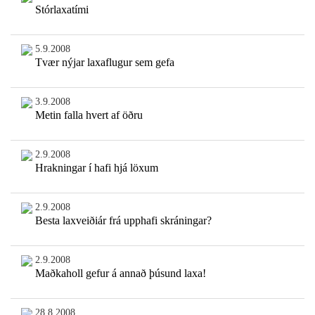
Stórlaxatími
5.9.2008
Tvær nýjar laxaflugur sem gefa
3.9.2008
Metin falla hvert af öðru
2.9.2008
Hrakningar í hafi hjá löxum
2.9.2008
Besta laxveiðiár frá upphafi skráningar?
2.9.2008
Maðkaholl gefur á annað þúsund laxa!
28.8.2008