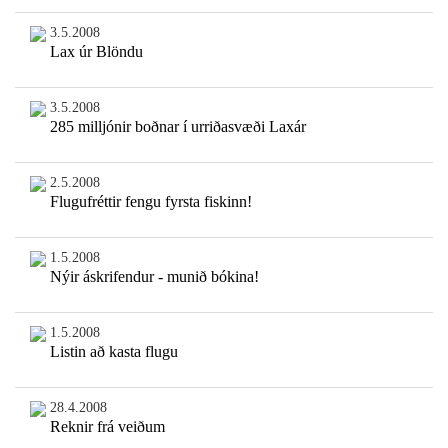
3.5.2008
Lax úr Blöndu
3.5.2008
285 milljónir boðnar í urriðasvæði Laxár
2.5.2008
Flugufréttir fengu fyrsta fiskinn!
1.5.2008
Nýir áskrifendur - munið bókina!
1.5.2008
Listin að kasta flugu
28.4.2008
Reknir frá veiðum