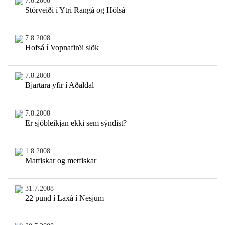
7.8.2008
Stórveiði í Ytri Rangá og Hólsá
7.8.2008
Hofsá í Vopnafirði slök
7.8.2008
Bjartara yfir í Aðaldal
7.8.2008
Er sjóbleikjan ekki sem sýndist?
1.8.2008
Matfiskar og metfiskar
31.7.2008
22 pund í Laxá í Nesjum