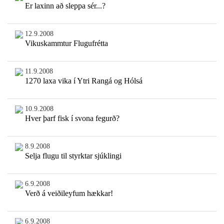
Er laxinn að sleppa sér...?
12.9.2008
Vikuskammtur Flugufrétta
11.9.2008
1270 laxa vika í Ytri Rangá og Hólsá
10.9.2008
Hver þarf fisk í svona fegurð?
8.9.2008
Selja flugu til styrktar sjúklingi
6.9.2008
Verð á veiðileyfum hækkar!
6.9.2008