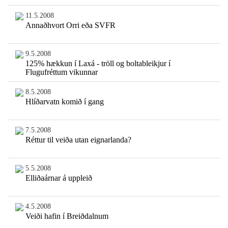
11.5.2008
Annaðhvort Orri eða SVFR
9.5.2008
125% hækkun í Laxá - tröll og boltableikjur í
Flugufréttum vikunnar
8.5.2008
Hlíðarvatn komið í gang
7.5.2008
Réttur til veiða utan eignarlanda?
5.5.2008
Elliðaárnar á uppleið
4.5.2008
Veiði hafin í Breiðdalnum