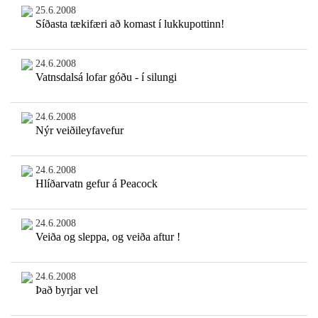
25.6.2008
Síðasta tækifæri að komast í lukkupottinn!
24.6.2008
Vatnsdalsá lofar góðu - í silungi
24.6.2008
Nýr veiðileyfavefur
24.6.2008
Hlíðarvatn gefur á Peacock
24.6.2008
Veiða og sleppa, og veiða aftur !
24.6.2008
Það byrjar vel