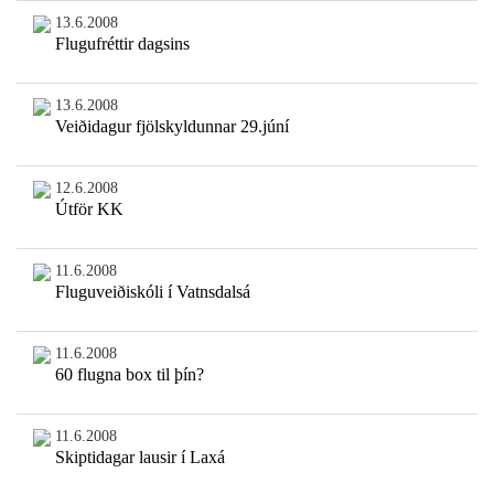
13.6.2008
Flugufréttir dagsins
13.6.2008
Veiðidagur fjölskyldunnar 29.júní
12.6.2008
Útför KK
11.6.2008
Fluguveiðiskóli í Vatnsdalsá
11.6.2008
60 flugna box til þín?
11.6.2008
Skiptidagar lausir í Laxá