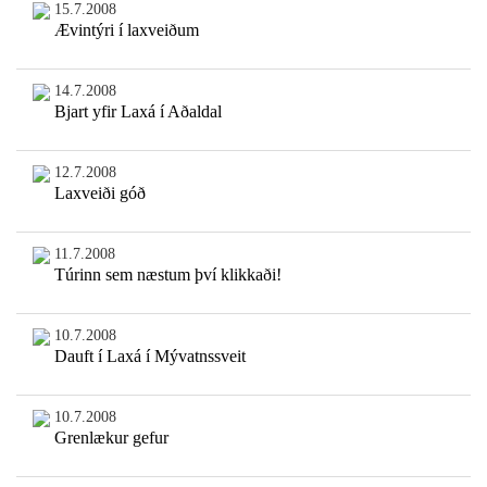
15.7.2008
Ævintýri í laxveiðum
14.7.2008
Bjart yfir Laxá í Aðaldal
12.7.2008
Laxveiði góð
11.7.2008
Túrinn sem næstum því klikkaði!
10.7.2008
Dauft í Laxá í Mývatnssveit
10.7.2008
Grenlækur gefur