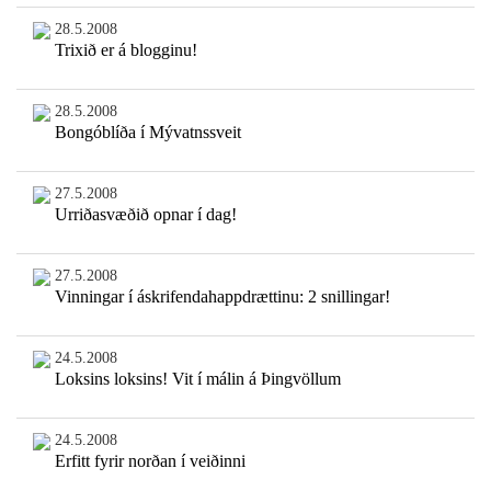
28.5.2008
Trixið er á blogginu!
28.5.2008
Bongóblíða í Mývatnssveit
27.5.2008
Urriðasvæðið opnar í dag!
27.5.2008
Vinningar í áskrifendahappdrættinu: 2 snillingar!
24.5.2008
Loksins loksins! Vit í málin á Þingvöllum
24.5.2008
Erfitt fyrir norðan í veiðinni