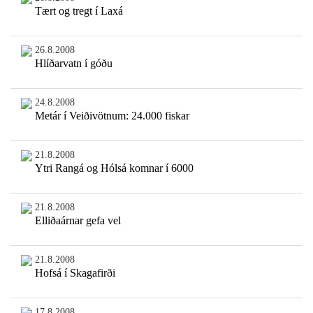
Tært og tregt í Laxá
26.8.2008
Hlíðarvatn í góðu
24.8.2008
Metár í Veiðivötnum: 24.000 fiskar
21.8.2008
Ytri Rangá og Hólsá komnar í 6000
21.8.2008
Elliðaárnar gefa vel
21.8.2008
Hofsá í Skagafirði
17.8.2008