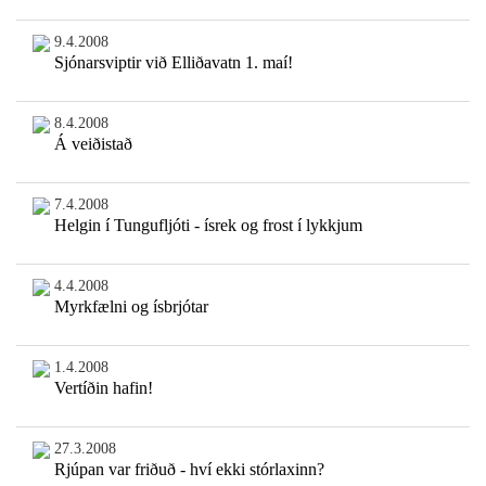
9.4.2008
Sjónarsviptir við Elliðavatn 1. maí!
8.4.2008
Á veiðistað
7.4.2008
Helgin í Tungufljóti - ísrek og frost í lykkjum
4.4.2008
Myrkfælni og ísbrjótar
1.4.2008
Vertíðin hafin!
27.3.2008
Rjúpan var friðuð - hví ekki stórlaxinn?