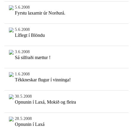
5.6.2008
Fyrstu laxarnir úr Norðurá.
5.6.2008
Líflegt í Blöndu
3.6.2008
Sá silfraði mættur !
1.6.2008
Tékkneskar flugur í vinninga!
30.5.2008
Opnunin í Laxá, Mokið og fleira
28.5.2008
Opnunin í Laxá