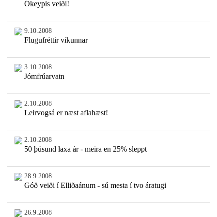
Ókeypis veiði!
9.10.2008
Flugufréttir vikunnar
3.10.2008
Jómfrúarvatn
2.10.2008
Leirvogsá er næst aflahæst!
2.10.2008
50 þúsund laxa ár - meira en 25% sleppt
28.9.2008
Góð veiði í Elliðaánum - sú mesta í tvo áratugi
26.9.2008