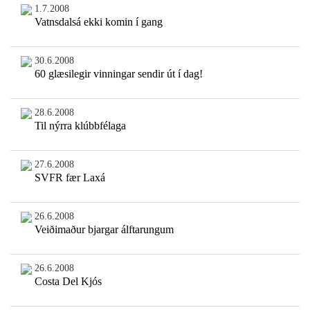
1.7.2008
Vatnsdalsá ekki komin í gang
30.6.2008
60 glæsilegir vinningar sendir út í dag!
28.6.2008
Til nýrra klúbbfélaga
27.6.2008
SVFR fær Laxá
26.6.2008
Veiðimaður bjargar álftarungum
26.6.2008
Costa Del Kjós