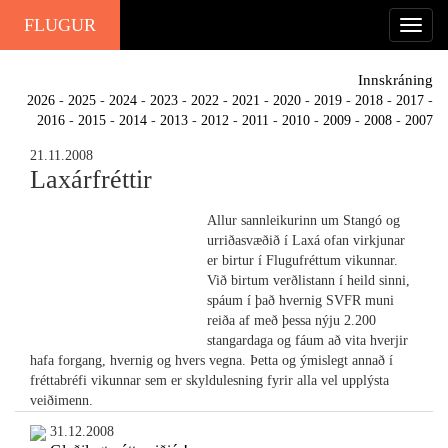
FLUGUR
Innskráning
2026
-
2025
-
2024
-
2023
-
2022
-
2021
-
2020
-
2019
-
2018
-
2017
-
2016
-
2015
-
2014
-
2013
-
2012
-
2011
-
2010
-
2009
-
2008
-
2007
21.11.2008
Laxárfréttir
Allur sannleikurinn um Stangó og
urriðasvæðið í Laxá ofan virkjunar
er birtur í Flugufréttum vikunnar.
Við birtum verðlistann í heild sinni,
spáum í það hvernig SVFR muni
reiða af með þessa nýju 2.200
stangardaga og fáum að vita hverjir
hafa forgang, hvernig og hvers vegna. Þetta og ýmislegt annað í
fréttabréfi vikunnar sem er skyldulesning fyrir alla vel upplýsta
veiðimenn.
31.12.2008