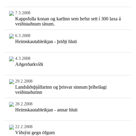
7.3.2008
Kappsfulla konan og karlinn sem hefur sett í 300 laxa á
veiðistaðnum sínum.
6.3.2008
Heimskautableikjan - þriðji hluti
4.3.2008
Aðgerðarkvíði
29.2.2008
Landsliðsþjálfarinn og þrisvar sinnum þríheilagi
veiðistaðurinn
28.2.2008
Heimskautableikjan - annar hluti
22.2.2008
Víðsýni gegn öfgum