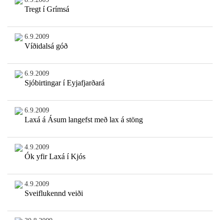
Tregt í Grímsá
6.9.2009
Víðidalsá góð
6.9.2009
Sjóbirtingar í Eyjafjarðará
6.9.2009
Laxá á Ásum langefst með lax á stöng
4.9.2009
Ók yfir Laxá í Kjós
4.9.2009
Sveiflukennd veiði