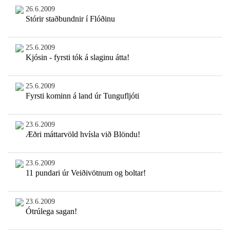
26.6.2009
Stórir staðbundnir í Flóðinu
25.6.2009
Kjósin - fyrsti tók á slaginu átta!
25.6.2009
Fyrsti kominn á land úr Tungufljóti
23.6.2009
Æðri máttarvöld hvísla við Blöndu!
23.6.2009
11 pundari úr Veiðivötnum og boltar!
23.6.2009
Ótrúlega sagan!