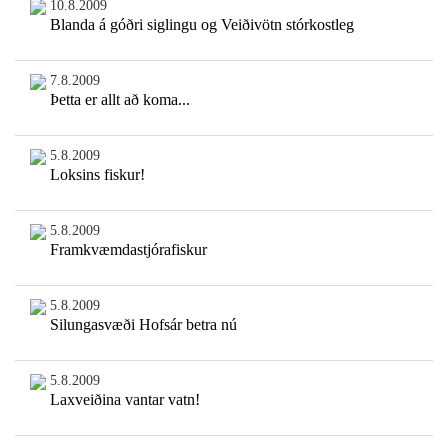
10.8.2009
Blanda á góðri siglingu og Veiðivötn stórkostleg
7.8.2009
Þetta er allt að koma...
5.8.2009
Loksins fiskur!
5.8.2009
Framkvæmdastjórafiskur
5.8.2009
Silungasvæði Hofsár betra nú
5.8.2009
Laxveiðina vantar vatn!