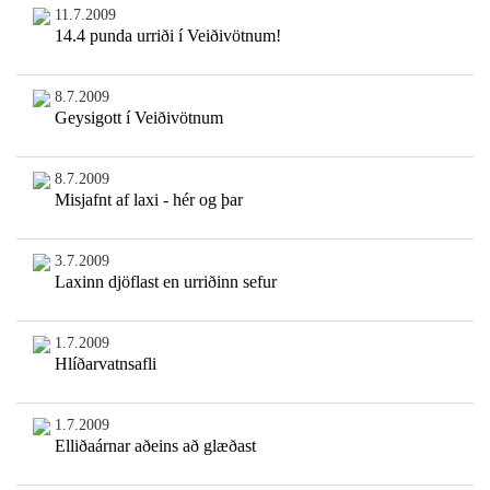
11.7.2009
14.4 punda urriði í Veiðivötnum!
8.7.2009
Geysigott í Veiðivötnum
8.7.2009
Misjafnt af laxi - hér og þar
3.7.2009
Laxinn djöflast en urriðinn sefur
1.7.2009
Hlíðarvatnsafli
1.7.2009
Elliðaárnar aðeins að glæðast