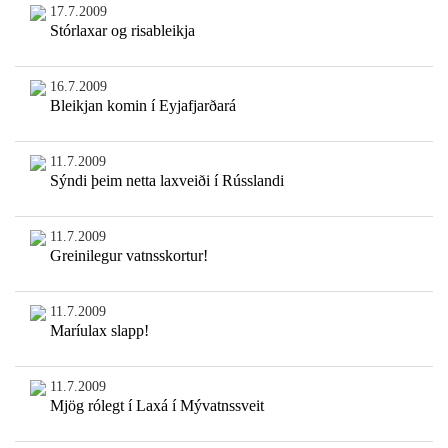
17.7.2009
Stórlaxar og risableikja
16.7.2009
Bleikjan komin í Eyjafjarðará
11.7.2009
Sýndi þeim netta laxveiði í Rússlandi
11.7.2009
Greinilegur vatnsskortur!
11.7.2009
Maríulax slapp!
11.7.2009
Mjög rólegt í Laxá í Mývatnssveit