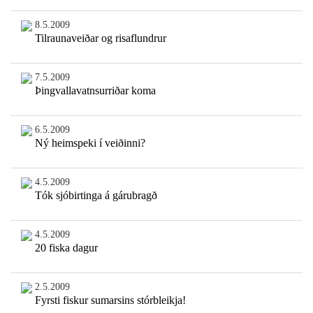
8.5.2009
Tilraunaveiðar og risaflundrur
7.5.2009
Þingvallavatnsurriðar koma
6.5.2009
Ný heimspeki í veiðinni?
4.5.2009
Tók sjóbirtinga á gárubragð
4.5.2009
20 fiska dagur
2.5.2009
Fyrsti fiskur sumarsins stórbleikja!