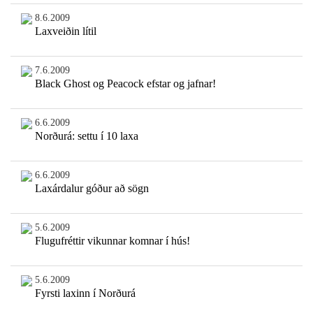
8.6.2009
Laxveiðin lítil
7.6.2009
Black Ghost og Peacock efstar og jafnar!
6.6.2009
Norðurá: settu í 10 laxa
6.6.2009
Laxárdalur góður að sögn
5.6.2009
Flugufréttir vikunnar komnar í hús!
5.6.2009
Fyrsti laxinn í Norðurá