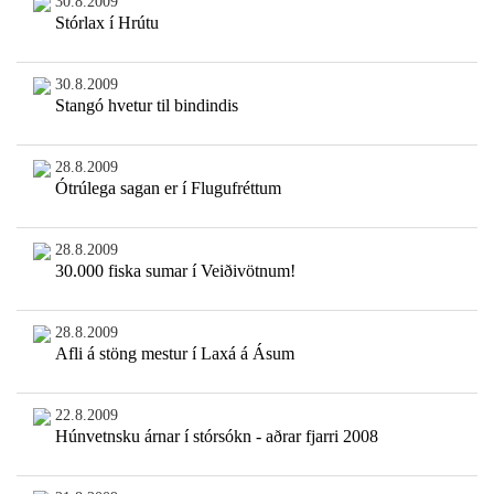
30.8.2009
Stórlax í Hrútu
30.8.2009
Stangó hvetur til bindindis
28.8.2009
Ótrúlega sagan er í Flugufréttum
28.8.2009
30.000 fiska sumar í Veiðivötnum!
28.8.2009
Afli á stöng mestur í Laxá á Ásum
22.8.2009
Húnvetnsku árnar í stórsókn - aðrar fjarri 2008