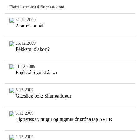
Fleiri listar eru á flugnasíðunni.
31.12.2009
Áramótaannáll
25.12.2009
Fékkstu jólakort?
11.12.2009
Fnjóská fegurst áa...?
6.12.2009
Glæsileg bók: Silungaflugur
3.12.2009
Tígrisfiskar, flugur og tugmilljónkróna tap SVFR
1.12.2009