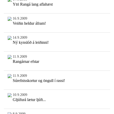
Ytri Rangá lang aflahæst
16.9.2009
Veiðin heldur áfram!
14.9.2009
Ný kynslóð á leiðinni!
11.9.2009
Rangárnar efstar
11.9.2009
Súrefnisskortur og öngull í rassi!
10.9.2009
Gljúfurá lætur ljúft...
8.9.2009