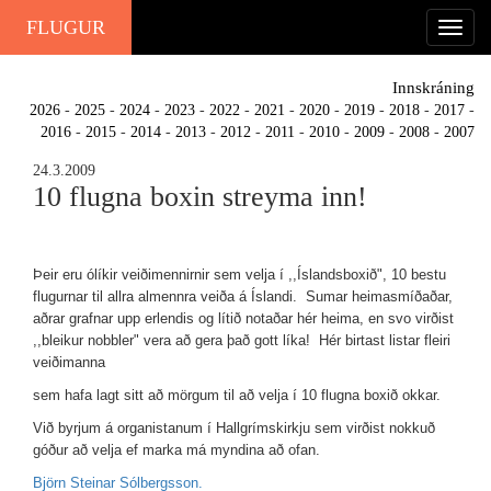
FLUGUR
Innskráning
2026
-
2025
-
2024
-
2023
-
2022
-
2021
-
2020
-
2019
-
2018
-
2017
-
2016
-
2015
-
2014
-
2013
-
2012
-
2011
-
2010
-
2009
-
2008
-
2007
24.3.2009
10 flugna boxin streyma inn!
Þeir eru ólíkir veiðimennirnir sem velja í ,,Íslandsboxið", 10 bestu
flugurnar til allra almennra veiða á Íslandi. Sumar heimasmíðaðar,
aðrar grafnar upp erlendis og lítið notaðar hér heima, en svo virðist
,,bleikur nobbler" vera að gera það gott líka! Hér birtast listar fleiri
veiðimanna
sem hafa lagt sitt að mörgum til að velja í 10 flugna boxið okkar.
Við byrjum á organistanum í Hallgrímskirkju sem virðist nokkuð
góður að velja ef marka má myndina að ofan.
Björn Steinar Sólbergsson.