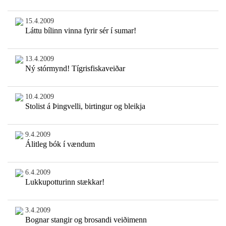
15.4.2009
Láttu bílinn vinna fyrir sér í sumar!
13.4.2009
Ný stórmynd! Tígrisfiskaveiðar
10.4.2009
Stolist á Þingvelli, birtingur og bleikja
9.4.2009
Álitleg bók í vændum
6.4.2009
Lukkupotturinn stækkar!
3.4.2009
Bognar stangir og brosandi veiðimenn