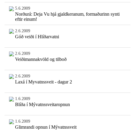
5.6.2009
Norðurá: Deja Vu hjá gjaldkeranum, formaðurinn synti
eftir einum!
2.6.2009
Góð veiði í Hlíðarvatni
2.6.2009
Veiðimannakvöld og tilboð
2.6.2009
Laxá í Myvatnssveit - dagur 2
1.6.2009
Blíða í Mývatnssveitaropnun
1.6.2009
Glimrandi opnun í Mývatnssveit