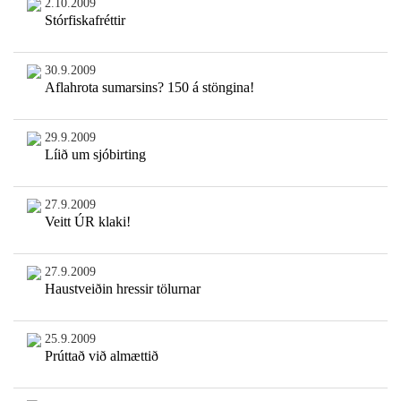
2.10.2009
Stórfiskafréttir
30.9.2009
Aflahrota sumarsins? 150 á stöngina!
29.9.2009
Líið um sjóbirting
27.9.2009
Veitt ÚR klaki!
27.9.2009
Haustveiðin hressir tölurnar
25.9.2009
Prúttað við almættið