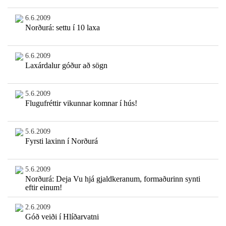
6.6.2009
Norðurá: settu í 10 laxa
6.6.2009
Laxárdalur góður að sögn
5.6.2009
Flugufréttir vikunnar komnar í hús!
5.6.2009
Fyrsti laxinn í Norðurá
5.6.2009
Norðurá: Deja Vu hjá gjaldkeranum, formaðurinn synti
eftir einum!
2.6.2009
Góð veiði í Hlíðarvatni