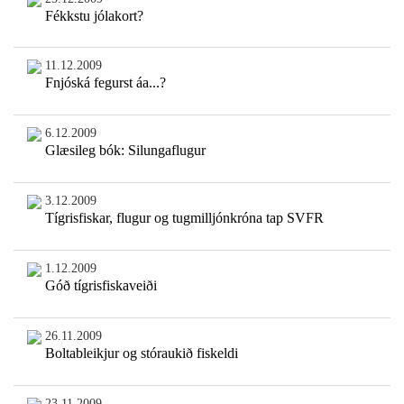
Fékkstu jólakort?
11.12.2009
Fnjóská fegurst áa...?
6.12.2009
Glæsileg bók: Silungaflugur
3.12.2009
Tígrisfiskar, flugur og tugmilljónkróna tap SVFR
1.12.2009
Góð tígrisfiskaveiði
26.11.2009
Boltableikjur og stóraukið fiskeldi
23.11.2009