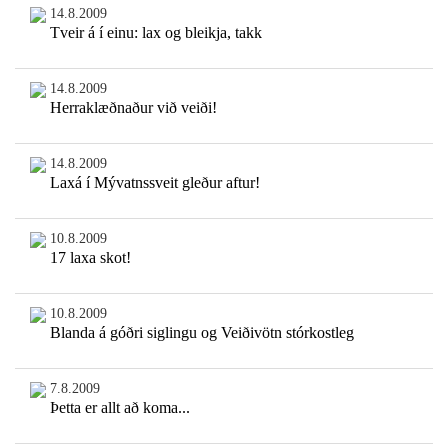
14.8.2009
Tveir á í einu: lax og bleikja, takk
14.8.2009
Herraklæðnaður við veiði!
14.8.2009
Laxá í Mývatnssveit gleður aftur!
10.8.2009
17 laxa skot!
10.8.2009
Blanda á góðri siglingu og Veiðivötn stórkostleg
7.8.2009
Þetta er allt að koma...