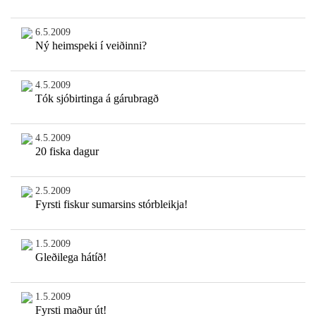
6.5.2009
Ný heimspeki í veiðinni?
4.5.2009
Tók sjóbirtinga á gárubragð
4.5.2009
20 fiska dagur
2.5.2009
Fyrsti fiskur sumarsins stórbleikja!
1.5.2009
Gleðilega hátíð!
1.5.2009
Fyrsti maður út!