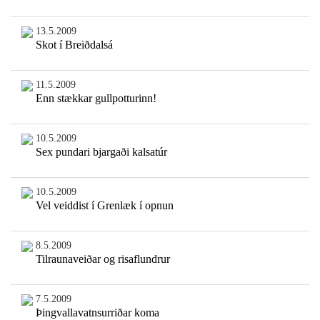
13.5.2009
Skot í Breiðdalsá
11.5.2009
Enn stækkar gullpotturinn!
10.5.2009
Sex pundari bjargaði kalsatúr
10.5.2009
Vel veiddist í Grenlæk í opnun
8.5.2009
Tilraunaveiðar og risaflundrur
7.5.2009
Þingvallavatnsurriðar koma