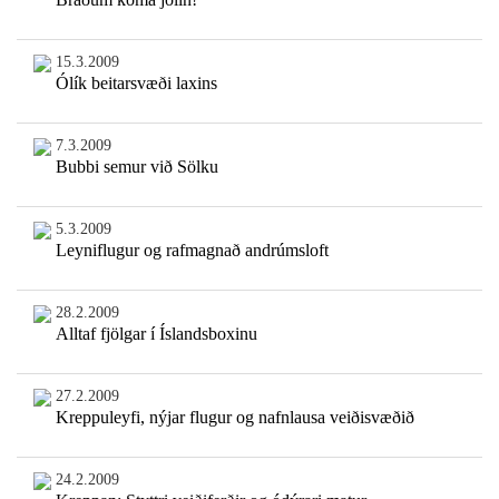
15.3.2009
Ólík beitarsvæði laxins
7.3.2009
Bubbi semur við Sölku
5.3.2009
Leyniflugur og rafmagnað andrúmsloft
28.2.2009
Alltaf fjölgar í Íslandsboxinu
27.2.2009
Kreppuleyfi, nýjar flugur og nafnlausa veiðisvæðið
24.2.2009