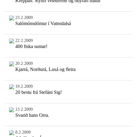
Kreppan: Styttri veiðiferðir og ódýrari matur
23.2.2009
Salómónsdómur í Vatnsdalsá
22.2.2009
400 fiska sumar!
20.2.2009
Kjarrá, Norðurá, Laxá og fleira
19.2.2009
20 bestu frá Stefáni Sig!
13.2.2009
Svarið hans Orra.
8.2.2009