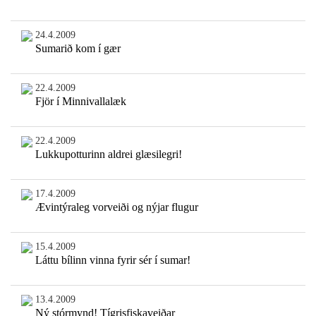
24.4.2009
Sumarið kom í gær
22.4.2009
Fjör í Minnivallalæk
22.4.2009
Lukkupotturinn aldrei glæsilegri!
17.4.2009
Ævintýraleg vorveiði og nýjar flugur
15.4.2009
Láttu bílinn vinna fyrir sér í sumar!
13.4.2009
Ný stórmynd! Tígrisfiskaveiðar