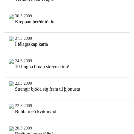
30.3.2009
Kreppan herðir tökin
27.3.2009
Í félagsskap karla
24.3.2009
10 flugna boxin streyma inn!
23.3.2009
Strengir bjóða sig fram til þjónustu
22.3.2009
Bubbi með kvikmynd
20.3.2009
Bráðum koma jólin!