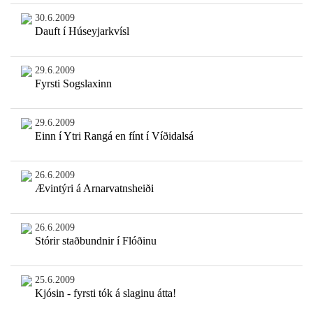
30.6.2009
Dauft í Húseyjarkvísl
29.6.2009
Fyrsti Sogslaxinn
29.6.2009
Einn í Ytri Rangá en fínt í Víðidalsá
26.6.2009
Ævintýri á Arnarvatnsheiði
26.6.2009
Stórir staðbundnir í Flóðinu
25.6.2009
Kjósin - fyrsti tók á slaginu átta!