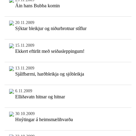
Áin hans Bubba komin
20.11.2009
Sýktar bleikjur og niðurbrotnar stíflur
15.11.2009
Ekkert eftirlit með seiðasleppingum!
13.11.2009
Sjálfbærni, harðbleikja og sjóbleikja
6.11.2009
Elliðavatn hitnar og hitnar
30.10.2009
Hnýtingar á heimsmælihvarða