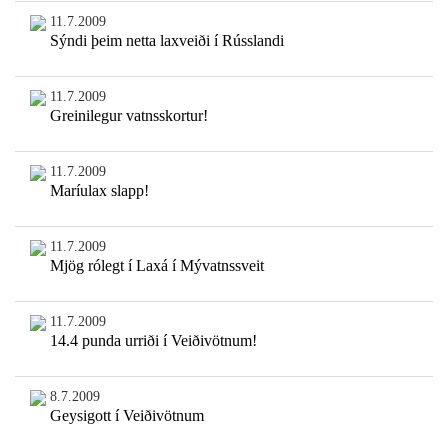
11.7.2009
Sýndi þeim netta laxveiði í Rússlandi
11.7.2009
Greinilegur vatnsskortur!
11.7.2009
Maríulax slapp!
11.7.2009
Mjög rólegt í Laxá í Mývatnssveit
11.7.2009
14.4 punda urriði í Veiðivötnum!
8.7.2009
Geysigott í Veiðivötnum