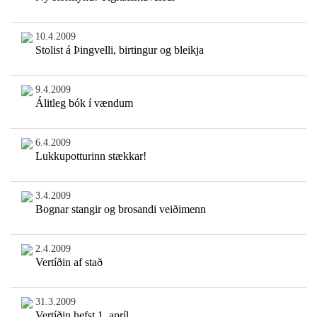
10.4.2009
Stolist á Þingvelli, birtingur og bleikja
9.4.2009
Álitleg bók í vændum
6.4.2009
Lukkupotturinn stækkar!
3.4.2009
Bognar stangir og brosandi veiðimenn
2.4.2009
Vertíðin af stað
31.3.2009
Vertíðin hefst 1. apríl