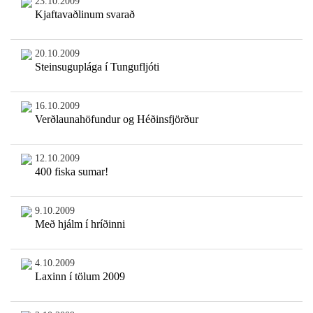
23.10.2009
Kjaftavaðlinum svarað
20.10.2009
Steinsuguplága í Tungufljóti
16.10.2009
Verðlaunahöfundur og Héðinsfjörður
12.10.2009
400 fiska sumar!
9.10.2009
Með hjálm í hríðinni
4.10.2009
Laxinn í tölum 2009