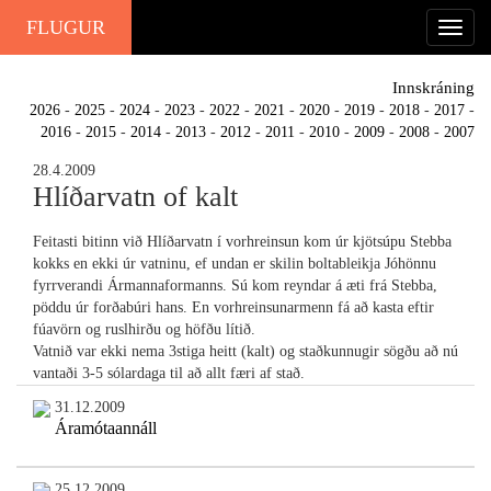
FLUGUR
Innskráning
2026
-
2025
-
2024
-
2023
-
2022
-
2021
-
2020
-
2019
-
2018
-
2017
-
2016
-
2015
-
2014
-
2013
-
2012
-
2011
-
2010
-
2009
-
2008
-
2007
28.4.2009
Hlíðarvatn of kalt
Feitasti bitinn við Hlíðarvatn í vorhreinsun kom úr kjötsúpu Stebba
kokks en ekki úr vatninu, ef undan er skilin boltableikja Jóhönnu
fyrrverandi Ármannaformanns. Sú kom reyndar á æti frá Stebba,
pöddu úr forðabúri hans. En vorhreinsunarmenn fá að kasta eftir
fúavörn og ruslhirðu og höfðu lítið.
Vatnið var ekki nema 3stiga heitt (kalt) og staðkunnugir sögðu að nú
vantaði 3-5 sólardaga til að allt færi af stað.
31.12.2009
Áramótaannáll
25.12.2009