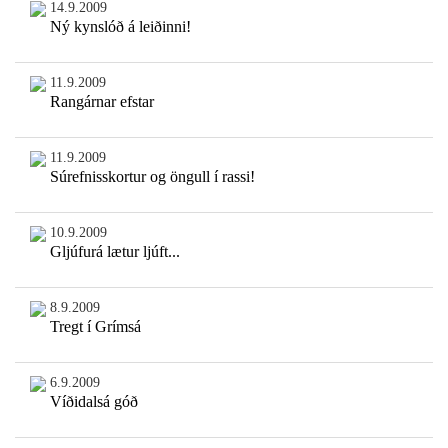
14.9.2009
Ný kynslóð á leiðinni!
11.9.2009
Rangárnar efstar
11.9.2009
Súrefnisskortur og öngull í rassi!
10.9.2009
Gljúfurá lætur ljúft...
8.9.2009
Tregt í Grímsá
6.9.2009
Víðidalsá góð