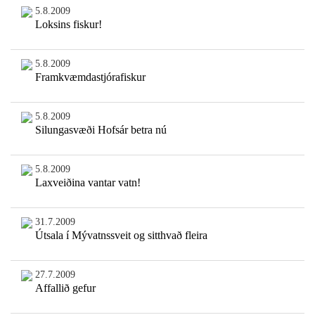
5.8.2009
Loksins fiskur!
5.8.2009
Framkvæmdastjórafiskur
5.8.2009
Silungasvæði Hofsár betra nú
5.8.2009
Laxveiðina vantar vatn!
31.7.2009
Útsala í Mývatnssveit og sitthvað fleira
27.7.2009
Affallið gefur