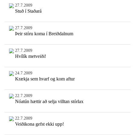
27.7.2009
Stuð í Staðará
27.7.2009
Þeir stóru koma í Breiðdalnum
27.7.2009
Hvílík metveiði!
24.7.2009
Krækja sem hvarf og kom aftur
22.7.2009
Nóatún hættir að selja villtan stórlax
22.7.2009
Veiðikona gefst ekki upp!