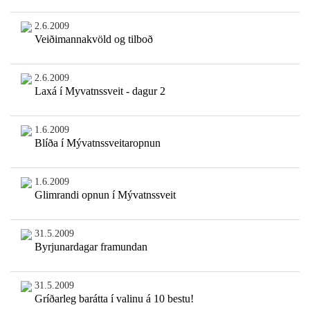
2.6.2009
Veiðimannakvöld og tilboð
2.6.2009
Laxá í Myvatnssveit - dagur 2
1.6.2009
Blíða í Mývatnssveitaropnun
1.6.2009
Glimrandi opnun í Mývatnssveit
31.5.2009
Byrjunardagar framundan
31.5.2009
Gríðarleg barátta í valinu á 10 bestu!