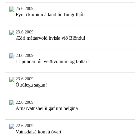
25.6.2009
Fyrsti kominn á land úr Tungufljóti
23.6.2009
Æðri máttarvöld hvísla við Blöndu!
23.6.2009
11 pundari úr Veiðivötnum og boltar!
23.6.2009
Ótrúlega sagan!
22.6.2009
Arnarvatnsheiði gaf um helgina
22.6.2009
Vatnsdalsá kom á óvart