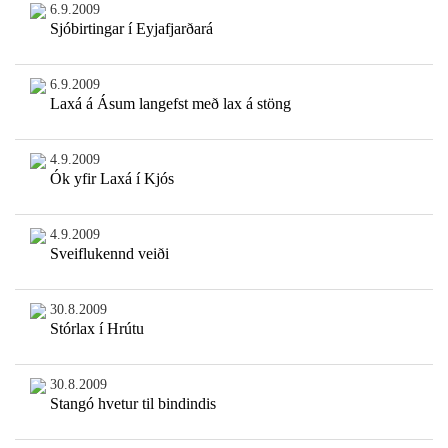
6.9.2009
Sjóbirtingar í Eyjafjarðará
6.9.2009
Laxá á Ásum langefst með lax á stöng
4.9.2009
Ók yfir Laxá í Kjós
4.9.2009
Sveiflukennd veiði
30.8.2009
Stórlax í Hrútu
30.8.2009
Stangó hvetur til bindindis