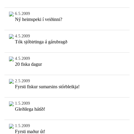
6.5.2009
Ný heimspeki í veiðinni?
4.5.2009
Tók sjóbirtinga á gárubragð
4.5.2009
20 fiska dagur
2.5.2009
Fyrsti fiskur sumarsins stórbleikja!
1.5.2009
Gleðilega hátíð!
1.5.2009
Fyrsti maður út!