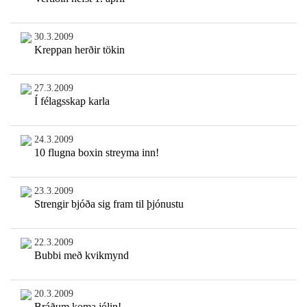
30.3.2009
Kreppan herðir tökin
27.3.2009
Í félagsskap karla
24.3.2009
10 flugna boxin streyma inn!
23.3.2009
Strengir bjóða sig fram til þjónustu
22.3.2009
Bubbi með kvikmynd
20.3.2009
Bráðum koma jólin!