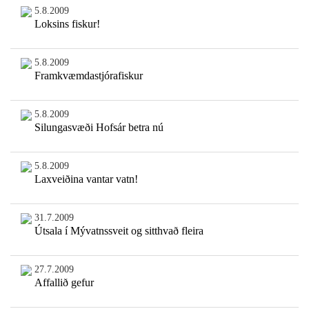
5.8.2009
Loksins fiskur!
5.8.2009
Framkvæmdastjórafiskur
5.8.2009
Silungasvæði Hofsár betra nú
5.8.2009
Laxveiðina vantar vatn!
31.7.2009
Útsala í Mývatnssveit og sitthvað fleira
27.7.2009
Affallið gefur