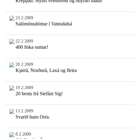
Kreppan: Styttri veiðiferðir og ódýrari matur
23.2.2009
Salómónsdómur í Vatnsdalsá
22.2.2009
400 fiska sumar!
20.2.2009
Kjarrá, Norðurá, Laxá og fleira
19.2.2009
20 bestu frá Stefáni Sig!
13.2.2009
Svarið hans Orra.
8.2.2009