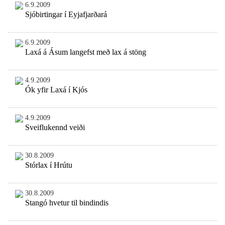
6.9.2009
Sjóbirtingar í Eyjafjarðará
6.9.2009
Laxá á Ásum langefst með lax á stöng
4.9.2009
Ók yfir Laxá í Kjós
4.9.2009
Sveiflukennd veiði
30.8.2009
Stórlax í Hrútu
30.8.2009
Stangó hvetur til bindindis