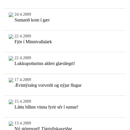
24.4.2009
Sumarið kom í gær
22.4.2009
Fjör í Minnivallalæk
22.4.2009
Lukkupotturinn aldrei glæsilegri!
17.4.2009
Ævintýraleg vorveiði og nýjar flugur
15.4.2009
Láttu bílinn vinna fyrir sér í sumar!
13.4.2009
Ný stórmynd! Tígrisfiskaveiðar