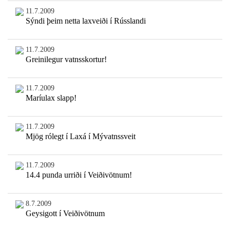
11.7.2009
Sýndi þeim netta laxveiði í Rússlandi
11.7.2009
Greinilegur vatnsskortur!
11.7.2009
Maríulax slapp!
11.7.2009
Mjög rólegt í Laxá í Mývatnssveit
11.7.2009
14.4 punda urriði í Veiðivötnum!
8.7.2009
Geysigott í Veiðivötnum