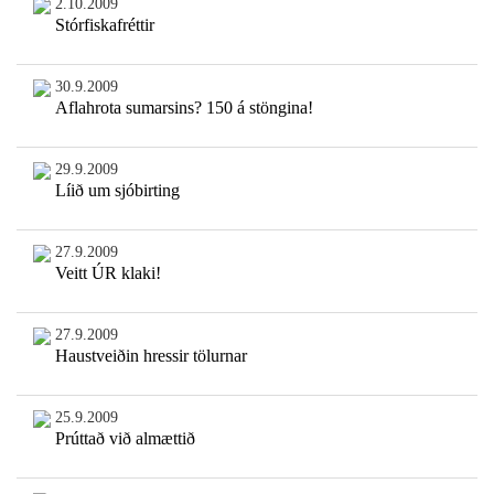
2.10.2009
Stórfiskafréttir
30.9.2009
Aflahrota sumarsins? 150 á stöngina!
29.9.2009
Líið um sjóbirting
27.9.2009
Veitt ÚR klaki!
27.9.2009
Haustveiðin hressir tölurnar
25.9.2009
Prúttað við almættið