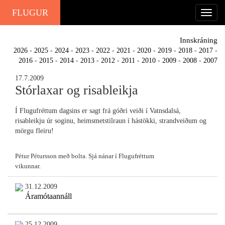
FLUGUR
Innskráning
2026
-
2025
-
2024
-
2023
-
2022
-
2021
-
2020
-
2019
-
2018
-
2017
-
2016
-
2015
-
2014
-
2013
-
2012
-
2011
-
2010
-
2009
-
2008
-
2007
17.7.2009
Stórlaxar og risableikja
Í Flugufréttum dagsins er sagt frá góðri veiði í Vatnsdalsá,
risableikju úr soginu, heimsmetstilraun í hástökki, strandveiðum og
mörgu fleiru!
Pétur Pétursson með bolta. Sjá nánar í Flugufréttum
vikunnar.
31.12.2009
Áramótaannáll
25.12.2009