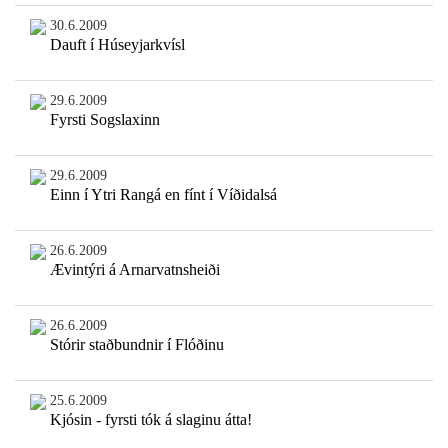
30.6.2009
Dauft í Húseyjarkvísl
29.6.2009
Fyrsti Sogslaxinn
29.6.2009
Einn í Ytri Rangá en fínt í Víðidalsá
26.6.2009
Ævintýri á Arnarvatnsheiði
26.6.2009
Stórir staðbundnir í Flóðinu
25.6.2009
Kjósin - fyrsti tók á slaginu átta!