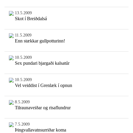
13.5.2009
Skot í Breiðdalsá
11.5.2009
Enn stækkar gullpotturinn!
10.5.2009
Sex pundari bjargaði kalsatúr
10.5.2009
Vel veiddist í Grenlæk í opnun
8.5.2009
Tilraunaveiðar og risaflundrur
7.5.2009
Þingvallavatnsurriðar koma