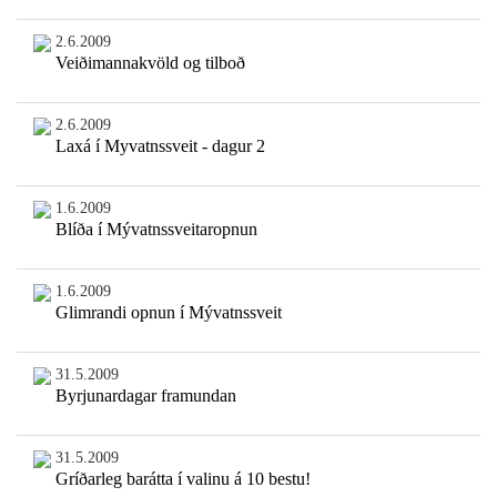
2.6.2009
Veiðimannakvöld og tilboð
2.6.2009
Laxá í Myvatnssveit - dagur 2
1.6.2009
Blíða í Mývatnssveitaropnun
1.6.2009
Glimrandi opnun í Mývatnssveit
31.5.2009
Byrjunardagar framundan
31.5.2009
Gríðarleg barátta í valinu á 10 bestu!