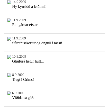
14.9.2009
Ný kynslóð á leiðinni!
11.9.2009
Rangárnar efstar
11.9.2009
Súrefnisskortur og öngull í rassi!
10.9.2009
Gljúfurá lætur ljúft...
8.9.2009
Tregt í Grímsá
6.9.2009
Víðidalsá góð