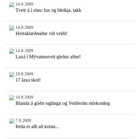
14.8.2009
Tveir á í einu: lax og bleikja, takk
14.8.2009
Herraklæðnaður við veiði!
14.8.2009
Laxá í Mývatnssveit gleður aftur!
10.8.2009
17 laxa skot!
10.8.2009
Blanda á góðri siglingu og Veiðivötn stórkostleg
7.8.2009
Þetta er allt að koma...