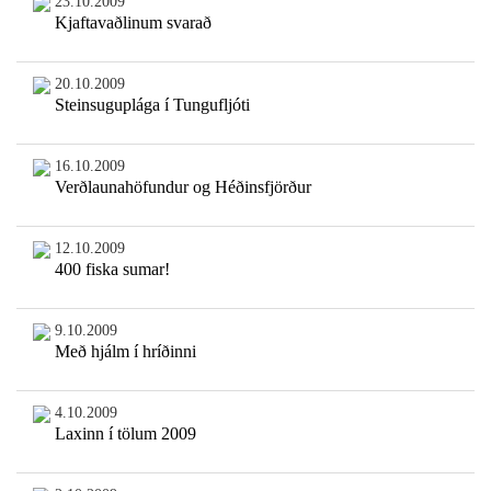
23.10.2009
Kjaftavaðlinum svarað
20.10.2009
Steinsuguplága í Tungufljóti
16.10.2009
Verðlaunahöfundur og Héðinsfjörður
12.10.2009
400 fiska sumar!
9.10.2009
Með hjálm í hríðinni
4.10.2009
Laxinn í tölum 2009