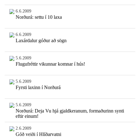
6.6.2009
Norðurá: settu í 10 laxa
6.6.2009
Laxárdalur góður að sögn
5.6.2009
Flugufréttir vikunnar komnar í hús!
5.6.2009
Fyrsti laxinn í Norðurá
5.6.2009
Norðurá: Deja Vu hjá gjaldkeranum, formaðurinn synti
eftir einum!
2.6.2009
Góð veiði í Hlíðarvatni