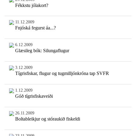
Fékkstu jólakort?
11.12.2009
Fnjóská fegurst áa...?
6.12.2009
Glæsileg bók: Silungaflugur
3.12.2009
Tígrisfiskar, flugur og tugmilljónkróna tap SVFR
1.12.2009
Góð tígrisfiskaveiði
26.11.2009
Boltableikjur og stóraukið fiskeldi
23.11.2009