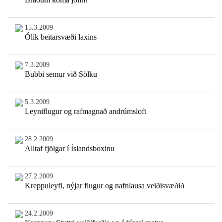
15.3.2009
Ólík beitarsvæði laxins
7.3.2009
Bubbi semur við Sölku
5.3.2009
Leyniflugur og rafmagnað andrúmsloft
28.2.2009
Alltaf fjölgar í Íslandsboxinu
27.2.2009
Kreppuleyfi, nýjar flugur og nafnlausa veiðisvæðið
24.2.2009