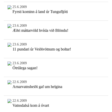
25.6.2009
Fyrsti kominn á land úr Tungufljóti
23.6.2009
Æðri máttarvöld hvísla við Blöndu!
23.6.2009
11 pundari úr Veiðivötnum og boltar!
23.6.2009
Ótrúlega sagan!
22.6.2009
Arnarvatnsheiði gaf um helgina
22.6.2009
Vatnsdalsá kom á óvart