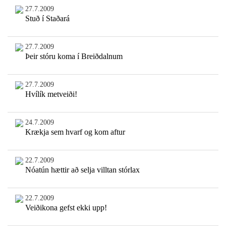
27.7.2009
Stuð í Staðará
27.7.2009
Þeir stóru koma í Breiðdalnum
27.7.2009
Hvílík metveiði!
24.7.2009
Krækja sem hvarf og kom aftur
22.7.2009
Nóatún hættir að selja villtan stórlax
22.7.2009
Veiðikona gefst ekki upp!