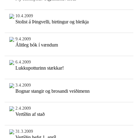
10.4.2009
Stolist á Þingvelli, birtingur og bleikja
9.4.2009
Álitleg bók í vændum
6.4.2009
Lukkupotturinn stækkar!
3.4.2009
Bognar stangir og brosandi veiðimenn
2.4.2009
Vertíðin af stað
31.3.2009
Vertíðin hefst 1. apríl