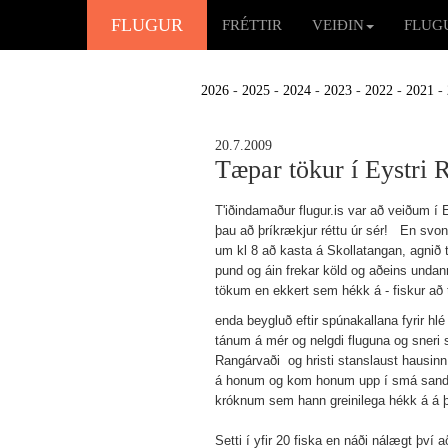
FLUGUR
FRÉTTIR
VEIÐIN
FLUG
2026
-
2025
-
2024
-
2023
-
2022
-
2021
-
20.7.2009
Tæpar tökur í Eystri 
T'iðindamaður flugur.is var að veiðum í 
þau að þríkrækjur réttu úr sér! En svona 
um kl 8 að kasta á Skollatangan, agnið 
pund og áin frekar köld og aðeins undanr
tökum en ekkert sem hékk á - fiskur að 
enda beygluð eftir spúnakallana fyrir hlé
tánum á mér og nelgdi fluguna og sneri s
Rangárvaði og hristi stanslaust hausinn 
á honum og kom honum upp í smá sandren
króknum sem hann greinilega hékk á á þ
Setti í yfir 20 fiska en náði nálægt því a