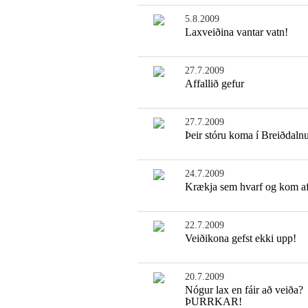
5.8.2009
Laxveiðina vantar vatn!
27.7.2009
Affallið gefur
27.7.2009
Þeir stóru koma í Breiðdal
24.7.2009
Krækja sem hvarf og kom af
22.7.2009
Veiðikona gefst ekki upp!
20.7.2009
Nógur lax en fáir að veiða?
ÞURRKAR!