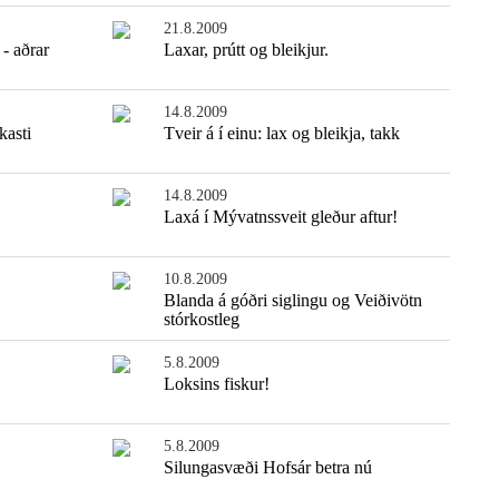
21.8.2009
- aðrar
Laxar, prútt og bleikjur.
14.8.2009
kasti
Tveir á í einu: lax og bleikja, takk
14.8.2009
Laxá í Mývatnssveit gleður aftur!
10.8.2009
Blanda á góðri siglingu og Veiðivötn
stórkostleg
5.8.2009
Loksins fiskur!
5.8.2009
Silungasvæði Hofsár betra nú