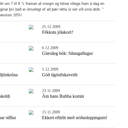
étt um 7 til 8 °c framan af morgni og hitnar rólega fram á dag en
ginar því það er ömurlegt ef að þær rétta úr sér við smá átök. "
r næstum 10%!
25.12.2009
Fékkstu jólakort?
6.12.2009
Glæsileg bók: Silungaflugur
1.12.2009
illjónkróna
Góð tígrisfiskaveiði
Einfaldasta fiskisúpan
23.11.2009
skeldi
Áin hans Bubba komin
15.11.2009
ar stíflur
Ekkert eftirlit með seiðasleppingum!