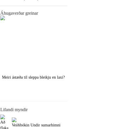
Áhugaverðar greinar
Meiri ástæða til sleppa bleikju en laxi?
Örstutt vorveiðiráð
Lifandi myndir
Að
Veiðibókin Undir sumarhimni
flaka