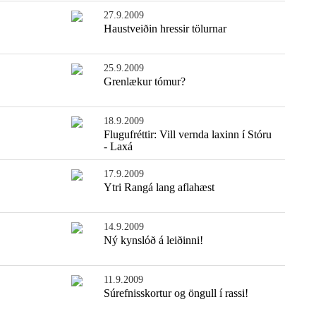
27.9.2009
Haustveiðin hressir tölurnar
25.9.2009
Grenlækur tómur?
18.9.2009
Flugufréttir: Vill vernda laxinn í Stóru
- Laxá
17.9.2009
Ytri Rangá lang aflahæst
14.9.2009
Ný kynslóð á leiðinni!
11.9.2009
Súrefnisskortur og öngull í rassi!