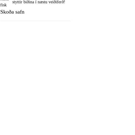
styttir biðina í næstu veiðiferð!
fisk
Skoða safn