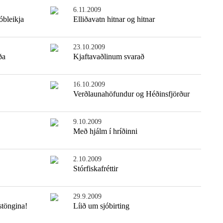
6.11.2009
óbleikja
Elliðavatn hitnar og hitnar
23.10.2009
ða
Kjaftavaðlinum svarað
16.10.2009
Verðlaunahöfundur og Héðinsfjörður
9.10.2009
Með hjálm í hríðinni
2.10.2009
Stórfiskafréttir
29.9.2009
stöngina!
Líið um sjóbirting