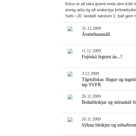
fiskur er að taka grannt enda áinn köld r
einnig ætla ég að endurnýja þríkrækjubir
Setti í 20, landaði næstum 2, það geri
31.12.2009
Áramótaannáll
11.12.2009
Fnjóská fegurst áa...?
3.12.2009
Tígrisfiskar, flugur og tugm
tap SVFR
26.11.2009
Boltableikjur og stóraukið fi
20.11.2009
Sýktar bleikjur og niðurbrotn