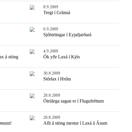
8.9.2009
Tregt í Grímsá
6.9.2009
Sjóbirtingar í Eyjafjarðará
4.9.2009
ax á stöng
Ók yfir Laxá í Kjós
30.8.2009
Stórlax í Hrútu
28.8.2009
Ótrúlega sagan er í Flugufréttum
28.8.2009
ötnum!
Afli á stöng mestur í Laxá á Ásum