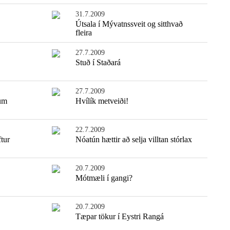
31.7.2009
Útsala í Mývatnssveit og sitthvað
fleira
27.7.2009
Stuð í Staðará
27.7.2009
num
Hvílík metveiði!
22.7.2009
tur
Nóatún hættir að selja villtan stórlax
20.7.2009
Mótmæli í gangi?
20.7.2009
Tæpar tökur í Eystri Rangá