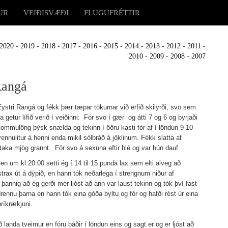
UR
VEIÐISVÆÐI
FLUGUFRÉTTIR
2020
-
2019
-
2018
-
2017
-
2016
-
2015
-
2014
-
2013
-
2012
-
2011
-
2010
-
2009
-
2008
-
2007
Rangá
Eystri Rangá og fékk þær tæpar tökurnar við erfið skilyrði, svo sem
getur lífið verið í veiðinni: Fór svo í gær og átti 7 og 6 og byrjaði
tommulöng þýsk snælda og tekinn í öðru kasti fór af í löndun 9-10
ennulitur á henni enda mikil sólbráð á jöklinum. Fékk slatta af
taka mjög grannt. Fór svo á sexuna eftir hlé og var hún dauf
 en um kl 20:00 setti ég í 14 til 15 punda lax sem elti alveg að
trax út á dýpið, en hann tók neðarlega í strengnum niður af
þannig að ég gerði mér ljóst að ann var laust tekinn og tók því fast
nu þarna en hann tók eina góða byltu og fór og hafði rést úr eina
ríkrækjuni.
ð landa tveimur en fóru báðir í löndun eins og sagt er og er ljóst að