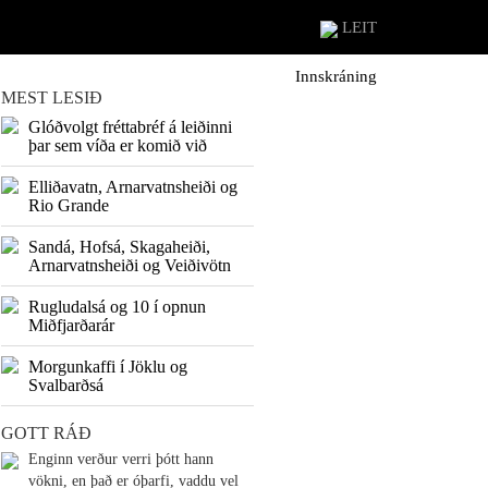
LEIT
Innskráning
MEST LESIÐ
Glóðvolgt fréttabréf á leiðinni
þar sem víða er komið við
Elliðavatn, Arnarvatnsheiði og
Rio Grande
Sandá, Hofsá, Skagaheiði,
Arnarvatnsheiði og Veiðivötn
Rugludalsá og 10 í opnun
Miðfjarðarár
Morgunkaffi í Jöklu og
Svalbarðsá
GOTT RÁÐ
Enginn verður verri þótt hann
vökni, en það er óþarfi, vaddu vel