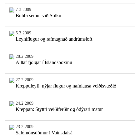
7.3.2009
Bubbi semur við Sölku
5.3.2009
Leyniflugur og rafmagnað andrúmsloft
28.2.2009
Alltaf fjölgar í Íslandsboxinu
27.2.2009
Kreppuleyfi, nýjar flugur og nafnlausa veiðisvæðið
24.2.2009
Kreppan: Styttri veiðiferðir og ódýrari matur
23.2.2009
Salómónsdómur í Vatnsdalsá