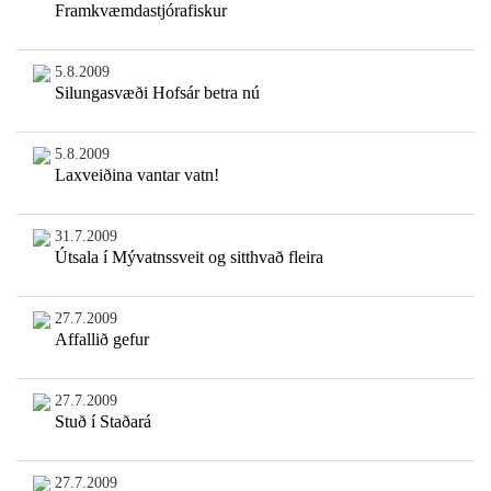
Framkvæmdastjórafiskur
5.8.2009
Silungasvæði Hofsár betra nú
5.8.2009
Laxveiðina vantar vatn!
31.7.2009
Útsala í Mývatnssveit og sitthvað fleira
27.7.2009
Affallið gefur
27.7.2009
Stuð í Staðará
27.7.2009