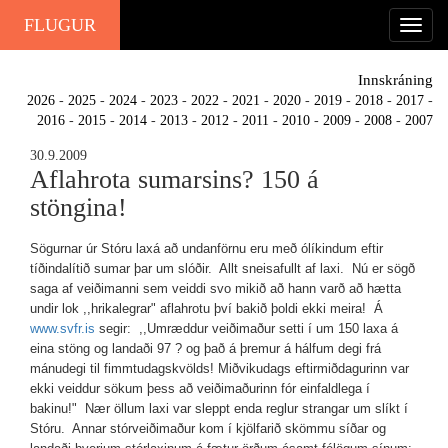
FLUGUR
Innskráning
2026
-
2025
-
2024
-
2023
-
2022
-
2021
-
2020
-
2019
-
2018
-
2017
-
2016
-
2015
-
2014
-
2013
-
2012
-
2011
-
2010
-
2009
-
2008
-
2007
30.9.2009
Aflahrota sumarsins? 150 á
stöngina!
Sögurnar úr Stóru laxá að undanförnu eru með ólíkindum eftir
tíðindalítið sumar þar um slóðir. Allt sneisafullt af laxi. Nú er sögð
saga af veiðimanni sem veiddi svo mikið að hann varð að hætta
undir lok ,,hrikalegrar" aflahrotu því bakið þoldi ekki meira! Á
www.svfr.is
segir: ,,Umræddur veiðimaður setti í um 150 laxa á
eina stöng og landaði 97 ? og það á þremur á hálfum degi frá
mánudegi til fimmtudagskvölds! Miðvikudags eftirmiðdagurinn var
ekki veiddur sökum þess að veiðimaðurinn fór einfaldlega í
bakinu!" Nær öllum laxi var sleppt enda reglur strangar um slíkt í
Stóru. Annar stórveiðimaður kom í kjölfarið skömmu síðar og