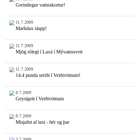
Greinilegur vatnsskortur!
11.7.2009
Maríulax slapp!
11.7.2009
Mjög rólegt í Laxá í Mývatnssveit
11.7.2009
14.4 punda urriði í Veiðivötnum!
8.7.2009
Geysigott í Veiðivötnum
8.7.2009
Misjafnt af laxi - hér og þar
3.7.2009