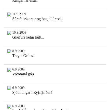
Rangárnar efstar
11.9.2009
Súrefnisskortur og öngull í rassi!
10.9.2009
Gljúfurá lætur ljúft...
8.9.2009
Tregt í Grímsá
6.9.2009
Víðidalsá góð
6.9.2009
Sjóbirtingar í Eyjafjarðará
6.9.2009