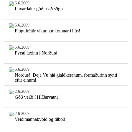
6.6.2009
Laxárdalur góður að sögn
5.6.2009
Flugufréttir vikunnar komnar í hús!
5.6.2009
Fyrsti laxinn í Norðurá
5.6.2009
Norðurá: Deja Vu hjá gjaldkeranum, formaðurinn synti
eftir einum!
2.6.2009
Góð veiði í Hlíðarvatni
2.6.2009
Veiðimannakvöld og tilboð