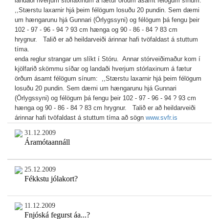
landaði hverjum stórlaxinum á fætur örðum ásamt félögum sínum:
,,Stærstu laxarnir hjá þeim félögum losuðu 20 pundin. Sem dæmi
um hængarunu hjá Gunnari (Örlygssyni) og félögum þá fengu þeir
102 - 97 - 96 - 94 ? 93 cm hænga og 90 - 86 - 84 ? 83 cm
hrygnur. Talið er að heildarveiði árinnar hafi tvöfaldast á stuttum
tíma.
enda reglur strangar um slíkt í Stóru. Annar stórveiðimaður kom í
kjölfarið skömmu síðar og landaði hverjum stórlaxinum á fætur
örðum ásamt félögum sínum: ,,Stærstu laxarnir hjá þeim félögum
losuðu 20 pundin. Sem dæmi um hængarunu hjá Gunnari
(Örlygssyni) og félögum þá fengu þeir 102 - 97 - 96 - 94 ? 93 cm
hænga og 90 - 86 - 84 ? 83 cm hrygnur. Talið er að heildarveiði
árinnar hafi tvöfaldast á stuttum tíma að sögn
www.svfr.is
31.12.2009
Áramótaannáll
25.12.2009
Fékkstu jólakort?
11.12.2009
Fnjóská fegurst áa...?