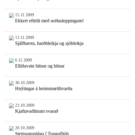
15.11.2009
Ekkert eftirlit með seiðasleppingum!
13.11.2009
Sjálfbærni, harðbleikja og sjóbleikja
6.11.2009
Elliðavatn hitnar og hitnar
30.10.2009
Hnýtingar á heimsmælihvarða
23.10.2009
Kjaftavaðlinum svarað
20.10.2009
Steinsuguplága í Tungufljóti