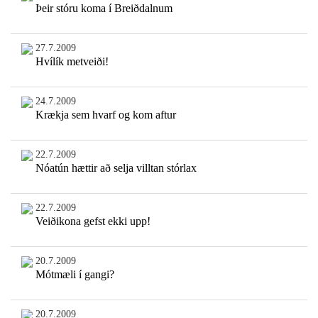
Þeir stóru koma í Breiðdalnum
27.7.2009
Hvílík metveiði!
24.7.2009
Krækja sem hvarf og kom aftur
22.7.2009
Nóatún hættir að selja villtan stórlax
22.7.2009
Veiðikona gefst ekki upp!
20.7.2009
Mótmæli í gangi?
20.7.2009