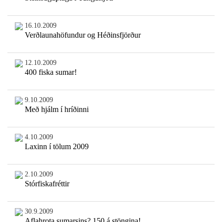
16.10.2009
Verðlaunahöfundur og Héðinsfjörður
12.10.2009
400 fiska sumar!
9.10.2009
Með hjálm í hríðinni
4.10.2009
Laxinn í tölum 2009
2.10.2009
Stórfiskafréttir
30.9.2009
Aflahrota sumarsins? 150 á stöngina!