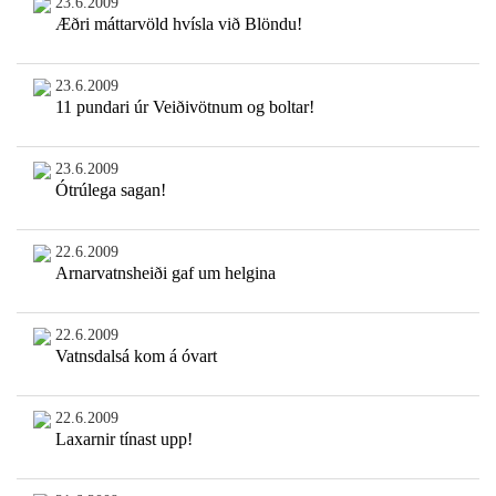
23.6.2009
Æðri máttarvöld hvísla við Blöndu!
23.6.2009
11 pundari úr Veiðivötnum og boltar!
23.6.2009
Ótrúlega sagan!
22.6.2009
Arnarvatnsheiði gaf um helgina
22.6.2009
Vatnsdalsá kom á óvart
22.6.2009
Laxarnir tínast upp!