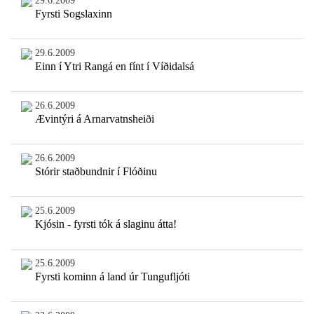
29.6.2009
Fyrsti Sogslaxinn
29.6.2009
Einn í Ytri Rangá en fínt í Víðidalsá
26.6.2009
Ævintýri á Arnarvatnsheiði
26.6.2009
Stórir staðbundnir í Flóðinu
25.6.2009
Kjósin - fyrsti tók á slaginu átta!
25.6.2009
Fyrsti kominn á land úr Tungufljóti