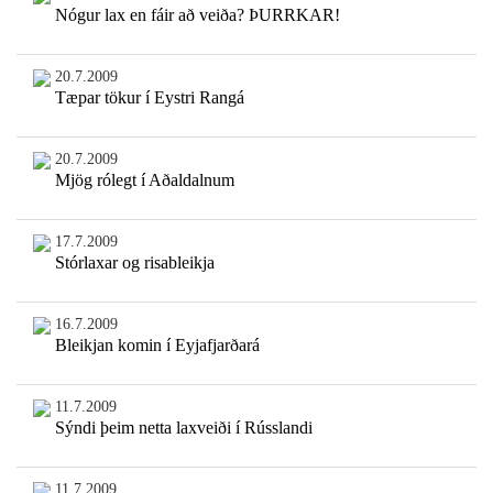
Nógur lax en fáir að veiða? ÞURRKAR!
20.7.2009
Tæpar tökur í Eystri Rangá
20.7.2009
Mjög rólegt í Aðaldalnum
17.7.2009
Stórlaxar og risableikja
16.7.2009
Bleikjan komin í Eyjafjarðará
11.7.2009
Sýndi þeim netta laxveiði í Rússlandi
11.7.2009