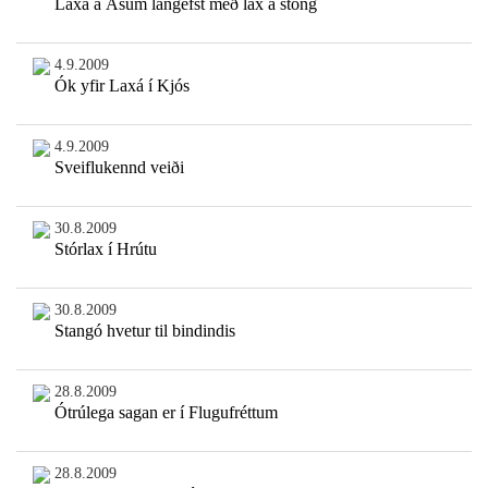
Laxá á Ásum langefst með lax á stöng
4.9.2009
Ók yfir Laxá í Kjós
4.9.2009
Sveiflukennd veiði
30.8.2009
Stórlax í Hrútu
30.8.2009
Stangó hvetur til bindindis
28.8.2009
Ótrúlega sagan er í Flugufréttum
28.8.2009