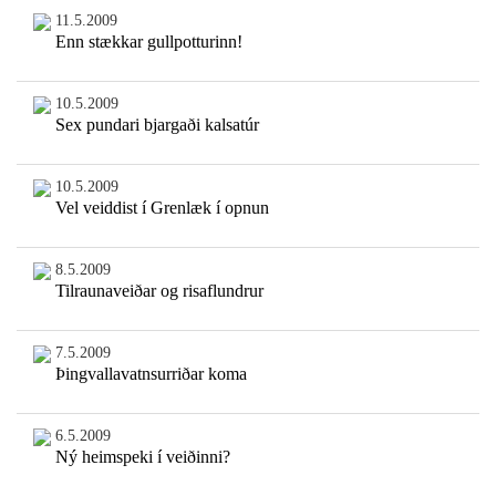
11.5.2009
Enn stækkar gullpotturinn!
10.5.2009
Sex pundari bjargaði kalsatúr
10.5.2009
Vel veiddist í Grenlæk í opnun
8.5.2009
Tilraunaveiðar og risaflundrur
7.5.2009
Þingvallavatnsurriðar koma
6.5.2009
Ný heimspeki í veiðinni?