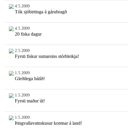
4.5.2009
Tók sjóbirtinga á gárubragð
4.5.2009
20 fiska dagur
2.5.2009
Fyrsti fiskur sumarsins stórbleikja!
1.5.2009
Gleðilega hátíð!
1.5.2009
Fyrsti maður út!
1.5.2009
Þingvallavatnskusur komnar á land!