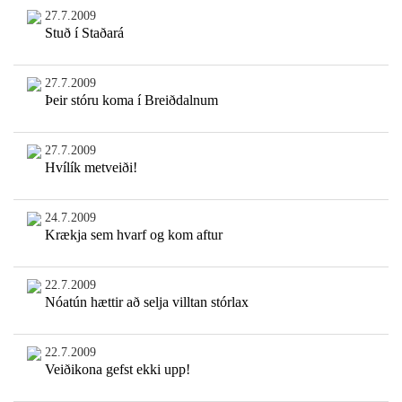
27.7.2009
Stuð í Staðará
27.7.2009
Þeir stóru koma í Breiðdalnum
27.7.2009
Hvílík metveiði!
24.7.2009
Krækja sem hvarf og kom aftur
22.7.2009
Nóatún hættir að selja villtan stórlax
22.7.2009
Veiðikona gefst ekki upp!