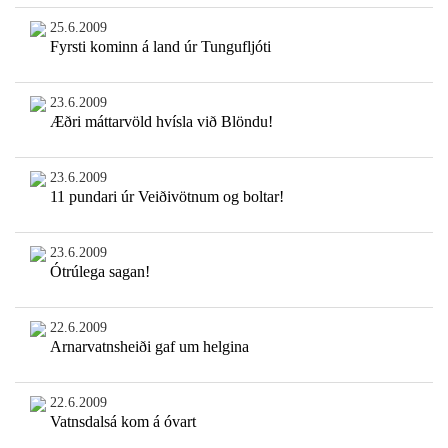
25.6.2009
Fyrsti kominn á land úr Tungufljóti
23.6.2009
Æðri máttarvöld hvísla við Blöndu!
23.6.2009
11 pundari úr Veiðivötnum og boltar!
23.6.2009
Ótrúlega sagan!
22.6.2009
Arnarvatnsheiði gaf um helgina
22.6.2009
Vatnsdalsá kom á óvart