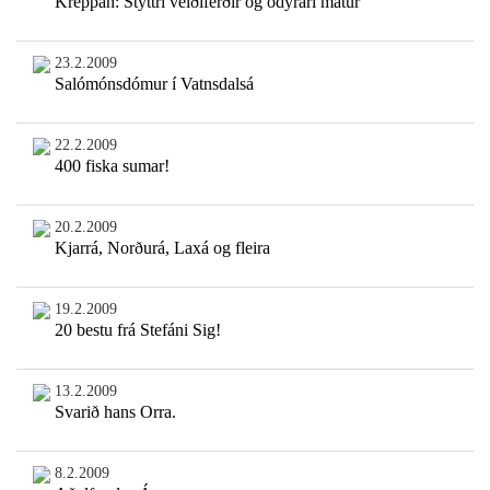
Kreppan: Styttri veiðiferðir og ódýrari matur
23.2.2009
Salómónsdómur í Vatnsdalsá
22.2.2009
400 fiska sumar!
20.2.2009
Kjarrá, Norðurá, Laxá og fleira
19.2.2009
20 bestu frá Stefáni Sig!
13.2.2009
Svarið hans Orra.
8.2.2009