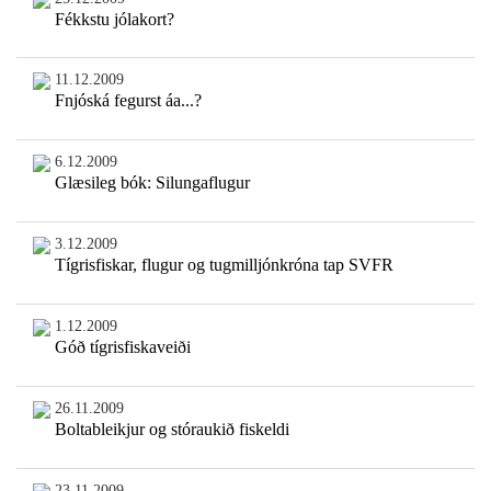
Fékkstu jólakort?
11.12.2009
Fnjóská fegurst áa...?
6.12.2009
Glæsileg bók: Silungaflugur
3.12.2009
Tígrisfiskar, flugur og tugmilljónkróna tap SVFR
1.12.2009
Góð tígrisfiskaveiði
26.11.2009
Boltableikjur og stóraukið fiskeldi
23.11.2009