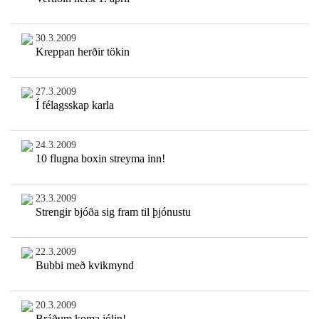
30.3.2009
Kreppan herðir tökin
27.3.2009
Í félagsskap karla
24.3.2009
10 flugna boxin streyma inn!
23.3.2009
Strengir bjóða sig fram til þjónustu
22.3.2009
Bubbi með kvikmynd
20.3.2009
Bráðum koma jólin!