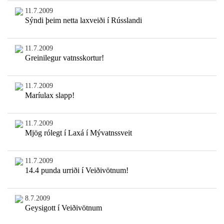
11.7.2009
Sýndi þeim netta laxveiði í Rússlandi
11.7.2009
Greinilegur vatnsskortur!
11.7.2009
Maríulax slapp!
11.7.2009
Mjög rólegt í Laxá í Mývatnssveit
11.7.2009
14.4 punda urriði í Veiðivötnum!
8.7.2009
Geysigott í Veiðivötnum