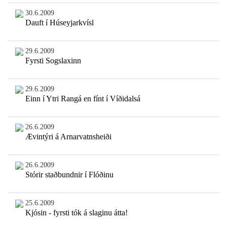
30.6.2009
Dauft í Húseyjarkvísl
29.6.2009
Fyrsti Sogslaxinn
29.6.2009
Einn í Ytri Rangá en fínt í Víðidalsá
26.6.2009
Ævintýri á Arnarvatnsheiði
26.6.2009
Stórir staðbundnir í Flóðinu
25.6.2009
Kjósin - fyrsti tók á slaginu átta!