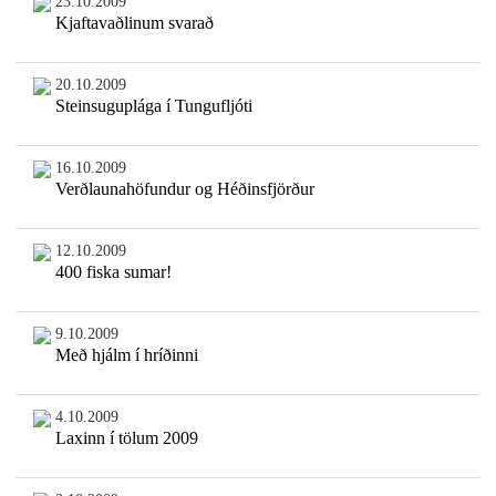
23.10.2009
Kjaftavaðlinum svarað
20.10.2009
Steinsuguplága í Tungufljóti
16.10.2009
Verðlaunahöfundur og Héðinsfjörður
12.10.2009
400 fiska sumar!
9.10.2009
Með hjálm í hríðinni
4.10.2009
Laxinn í tölum 2009