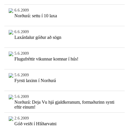
6.6.2009
Norðurá: settu í 10 laxa
6.6.2009
Laxárdalur góður að sögn
5.6.2009
Flugufréttir vikunnar komnar í hús!
5.6.2009
Fyrsti laxinn í Norðurá
5.6.2009
Norðurá: Deja Vu hjá gjaldkeranum, formaðurinn synti
eftir einum!
2.6.2009
Góð veiði í Hlíðarvatni