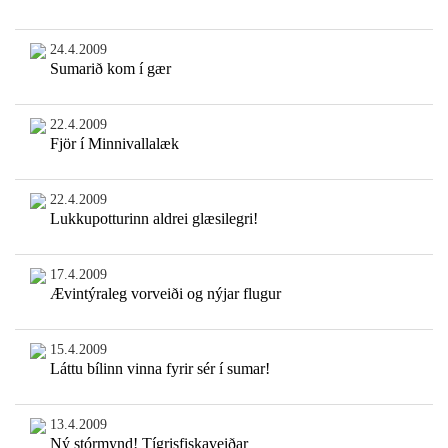
24.4.2009
Sumarið kom í gær
22.4.2009
Fjör í Minnivallalæk
22.4.2009
Lukkupotturinn aldrei glæsilegri!
17.4.2009
Ævintýraleg vorveiði og nýjar flugur
15.4.2009
Láttu bílinn vinna fyrir sér í sumar!
13.4.2009
Ný stórmynd! Tígrisfiskaveiðar