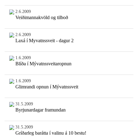
2.6.2009
Veiðimannakvöld og tilboð
2.6.2009
Laxá í Myvatnssveit - dagur 2
1.6.2009
Blíða í Mývatnssveitaropnun
1.6.2009
Glimrandi opnun í Mývatnssveit
31.5.2009
Byrjunardagar framundan
31.5.2009
Gríðarleg barátta í valinu á 10 bestu!