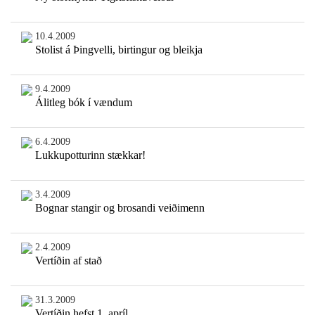
10.4.2009
Stolist á Þingvelli, birtingur og bleikja
9.4.2009
Álitleg bók í vændum
6.4.2009
Lukkupotturinn stækkar!
3.4.2009
Bognar stangir og brosandi veiðimenn
2.4.2009
Vertíðin af stað
31.3.2009
Vertíðin hefst 1. apríl