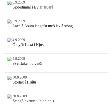
6.9.2009
Sjóbirtingar í Eyjafjarðará
6.9.2009
Laxá á Ásum langefst með lax á stöng
4.9.2009
Ók yfir Laxá í Kjós
4.9.2009
Sveiflukennd veiði
30.8.2009
Stórlax í Hrútu
30.8.2009
Stangó hvetur til bindindis