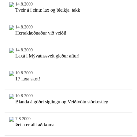
14.8.2009
Tveir á í einu: lax og bleikja, takk
14.8.2009
Herraklæðnaður við veiði!
14.8.2009
Laxá í Mývatnssveit gleður aftur!
10.8.2009
17 laxa skot!
10.8.2009
Blanda á góðri siglingu og Veiðivötn stórkostleg
7.8.2009
Þetta er allt að koma...