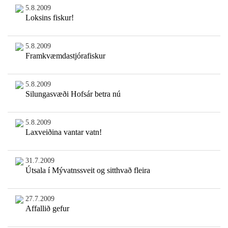
5.8.2009
Loksins fiskur!
5.8.2009
Framkvæmdastjórafiskur
5.8.2009
Silungasvæði Hofsár betra nú
5.8.2009
Laxveiðina vantar vatn!
31.7.2009
Útsala í Mývatnssveit og sitthvað fleira
27.7.2009
Affallið gefur