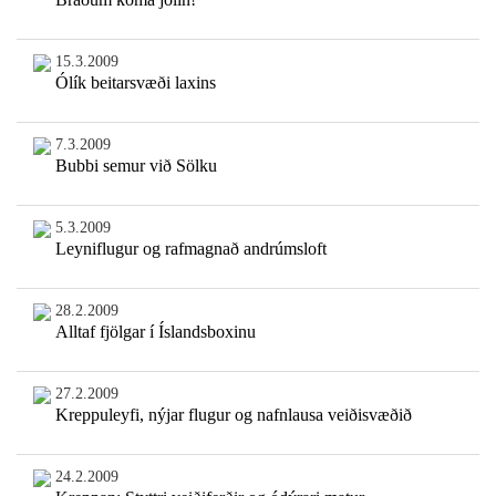
15.3.2009
Ólík beitarsvæði laxins
7.3.2009
Bubbi semur við Sölku
5.3.2009
Leyniflugur og rafmagnað andrúmsloft
28.2.2009
Alltaf fjölgar í Íslandsboxinu
27.2.2009
Kreppuleyfi, nýjar flugur og nafnlausa veiðisvæðið
24.2.2009