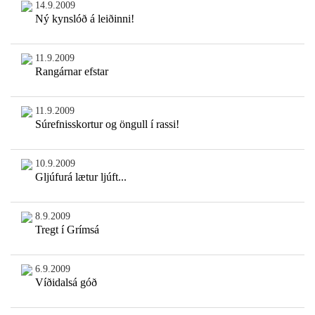
14.9.2009
Ný kynslóð á leiðinni!
11.9.2009
Rangárnar efstar
11.9.2009
Súrefnisskortur og öngull í rassi!
10.9.2009
Gljúfurá lætur ljúft...
8.9.2009
Tregt í Grímsá
6.9.2009
Víðidalsá góð