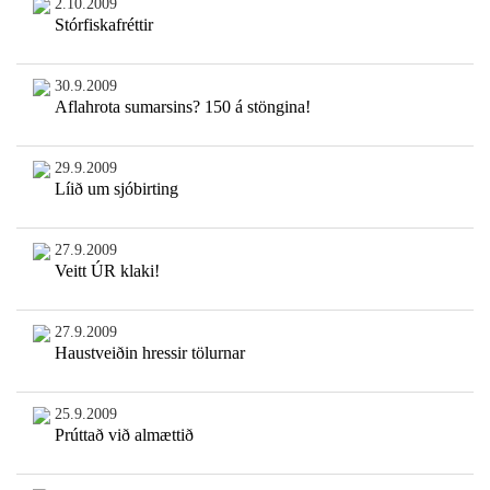
2.10.2009
Stórfiskafréttir
30.9.2009
Aflahrota sumarsins? 150 á stöngina!
29.9.2009
Líið um sjóbirting
27.9.2009
Veitt ÚR klaki!
27.9.2009
Haustveiðin hressir tölurnar
25.9.2009
Prúttað við almættið