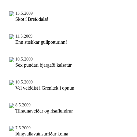
13.5.2009
Skot í Breiðdalsá
11.5.2009
Enn stækkar gullpotturinn!
10.5.2009
Sex pundari bjargaði kalsatúr
10.5.2009
Vel veiddist í Grenlæk í opnun
8.5.2009
Tilraunaveiðar og risaflundrur
7.5.2009
Þingvallavatnsurriðar koma