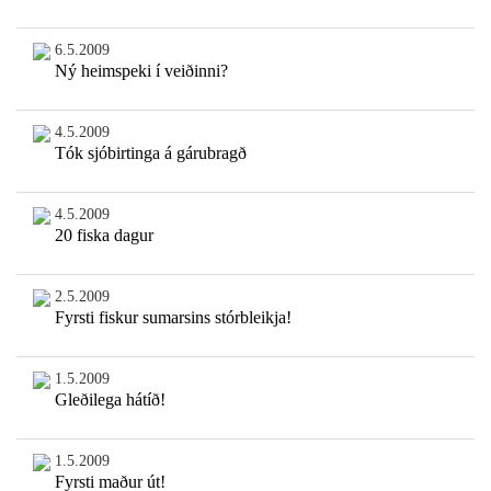
6.5.2009
Ný heimspeki í veiðinni?
4.5.2009
Tók sjóbirtinga á gárubragð
4.5.2009
20 fiska dagur
2.5.2009
Fyrsti fiskur sumarsins stórbleikja!
1.5.2009
Gleðilega hátíð!
1.5.2009
Fyrsti maður út!