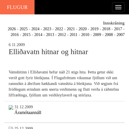
FLUGUR
Innskráning
2026
-
2025
-
2024
-
2023
-
2022
-
2021
-
2020
-
2019
-
2018
-
2017
-
2016
-
2015
-
2014
-
2013
-
2012
-
2011
-
2010
-
2009
-
2008
-
2007
6.11.2009
Elliðavatn hitnar og hitnar
Vatnshitinn í Elliðavatni hefur náð 21 stigs hita. Þetta getur ekki
verið gott fyrir bleikjuna. Í Flugufréttum vikunnar fjöllum við um
rannsókn á áhrifum hækkandi vatnshita á bleikjuna. Við segjum frá
fróðlegum erindum sem snerta veiðimenn og flutt verða á ráðstefnu
líffræðinga, fjöllum um veiðileyfaverð og stórlaxa.
31.12.2009
Áramótaannáll
25.12.2009