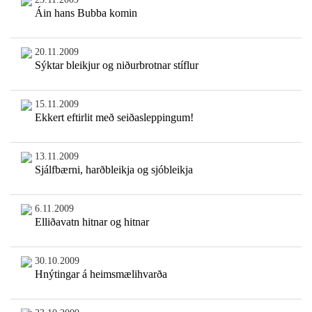
Áin hans Bubba komin
20.11.2009
Sýktar bleikjur og niðurbrotnar stíflur
15.11.2009
Ekkert eftirlit með seiðasleppingum!
13.11.2009
Sjálfbærni, harðbleikja og sjóbleikja
6.11.2009
Elliðavatn hitnar og hitnar
30.10.2009
Hnýtingar á heimsmælihvarða