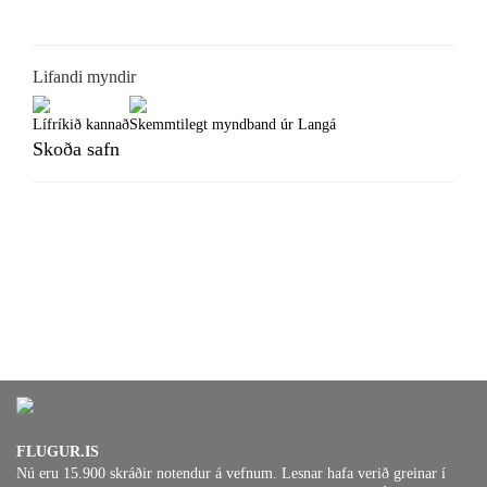
Lifandi myndir
Lífríkið kannað
Skemmtilegt myndband úr Langá
Skoða safn
FLUGUR.IS
Nú eru 15.900 skráðir notendur á vefnum. Lesnar hafa verið greinar í