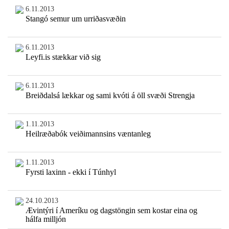
6.11.2013
Stangó semur um urriðasvæðin
6.11.2013
Leyfi.is stækkar við sig
6.11.2013
Breiðdalsá lækkar og sami kvóti á öll svæði Strengja
1.11.2013
Heilræðabók veiðimannsins væntanleg
1.11.2013
Fyrsti laxinn - ekki í Túnhyl
24.10.2013
Ævintýri í Ameríku og dagstöngin sem kostar eina og
hálfa milljón