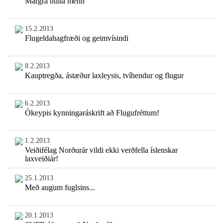
Margra núlla menn
15.2.2013
Flugeldahagfræði og geimvísindi
8.2.2013
Kauptregða, ástæður laxleysis, tvíhendur og flugur
6.2.2013
Ókeypis kynningaráskrift að Flugufréttum!
1.2.2013
Veiðifélag Norðurár vildi ekki verðfella íslenskar
laxveiðiár!
25.1.2013
Með augum fuglsins...
20.1.2013