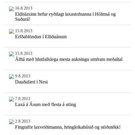
16.8.2013
Eldislaxinn hefur eyðilagt laxastofnanna í Hólmsá og
Suðurá!
15.8.2013
Erfðablöndun í Elliðaánum
15.8.2013
Álftá með hlutfallslega mesta aukningu umfram meðaltal
9.8.2013
Dauðafæri í Nesi
7.8.2013
Laxá á Ásum með flesta á stöng
2.8.2013
Fingraför laxveiðimanna, hringleikahúsið og stöðutékk!