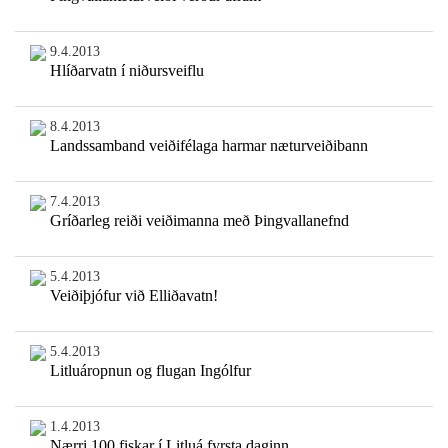
9.4.2013
Hlíðarvatn í niðursveiflu
8.4.2013
Landssamband veiðifélaga harmar næturveiðibann
7.4.2013
Gríðarleg reiði veiðimanna með Þingvallanefnd
5.4.2013
Veiðiþjófur við Elliðavatn!
5.4.2013
Litluáropnun og flugan Ingólfur
1.4.2013
Nærri 100 fiskar í Litluá fyrsta daginn