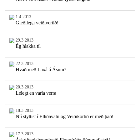
1.4.2013
Gleðilega veiðivertíð!
29.3.2013
Ég hlakka til
22.3.2013
Hvað með Laxá á Ásum?
20.3.2013
Lélegt en varla verra
18.3.2013
Nú styttist í Elliðavatn og Veiðikortið er með það!
17.3.2013
Áskrifendahappdrætti Flugufrétta flýgur af stað!