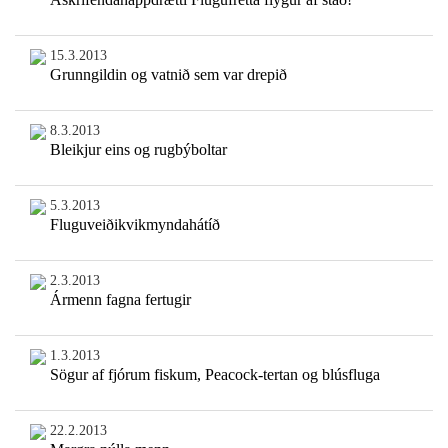
15.3.2013
Grunngildin og vatnið sem var drepið
8.3.2013
Bleikjur eins og rugbýboltar
5.3.2013
Fluguveiðikvikmyndahátíð
2.3.2013
Ármenn fagna fertugir
1.3.2013
Sögur af fjórum fiskum, Peacock-tertan og blúsfluga
22.2.2013