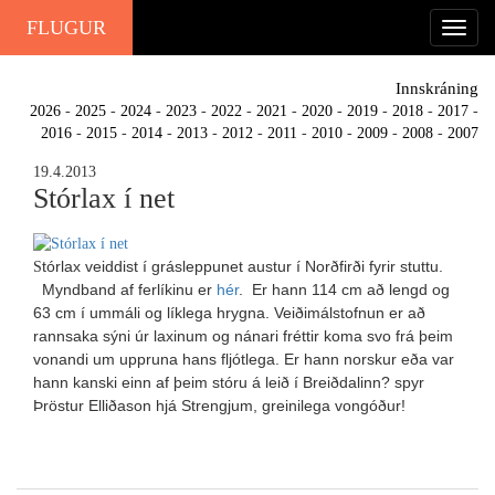
FLUGUR
Innskráning
2026
-
2025
-
2024
-
2023
-
2022
-
2021
-
2020
-
2019
-
2018
-
2017
-
2016
-
2015
-
2014
-
2013
-
2012
-
2011
-
2010
-
2009
-
2008
-
2007
19.4.2013
Stórlax í net
tórlax veiddist í grásleppunet austur í Norðfirði fyrir stuttu.
S
M
yndband af ferlíkinu er
hér
. Er hann 114 cm að lengd og
63 cm í ummáli og líklega hrygna. Veiðimálstofnun er að
rannsaka sýni úr laxinum og nánari fréttir koma svo frá þeim
vonandi um uppruna hans fljótlega. Er hann norskur eða var
hann kanski einn af þeim stóru á leið í Breiðdalinn? spyr
Þröstur Elliðason hjá Strengjum, greinilega vongóður!