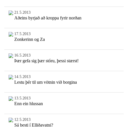
21.5.2013
Aðeins byrjað að kroppa fyrir norðan
17.5.2013
Zonkerinn og Za
16.5.2013
Þær gefa sig þær stóru, þessi stærst!
14.5.2013
Lestu þér til um vötnin við borgina
13.5.2013
Enn ein hlussan
12.5.2013
Sá besti í Elliðavatni?