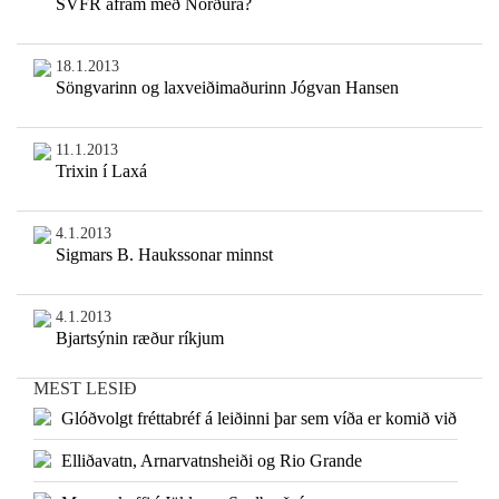
SVFR áfram með Norðurá?
18.1.2013
Söngvarinn og laxveiðimaðurinn Jógvan Hansen
11.1.2013
Trixin í Laxá
4.1.2013
Sigmars B. Haukssonar minnst
4.1.2013
Bjartsýnin ræður ríkjum
MEST LESIÐ
Glóðvolgt fréttabréf á leiðinni þar sem víða er komið við
Elliðavatn, Arnarvatnsheiði og Rio Grande