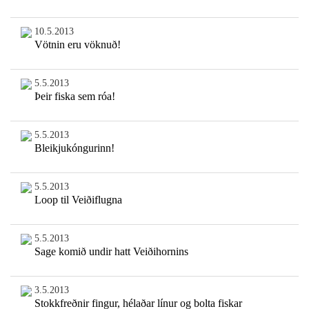
10.5.2013
Vötnin eru vöknuð!
5.5.2013
Þeir fiska sem róa!
5.5.2013
Bleikjukóngurinn!
5.5.2013
Loop til Veiðiflugna
5.5.2013
Sage komið undir hatt Veiðihornins
3.5.2013
Stokkfreðnir fingur, hélaðar línur og bolta fiskar