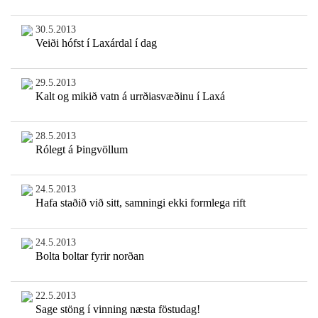
30.5.2013
Veiði hófst í Laxárdal í dag
29.5.2013
Kalt og mikið vatn á urrðiasvæðinu í Laxá
28.5.2013
Rólegt á Þingvöllum
24.5.2013
Hafa staðið við sitt, samningi ekki formlega rift
24.5.2013
Bolta boltar fyrir norðan
22.5.2013
Sage stöng í vinning næsta föstudag!