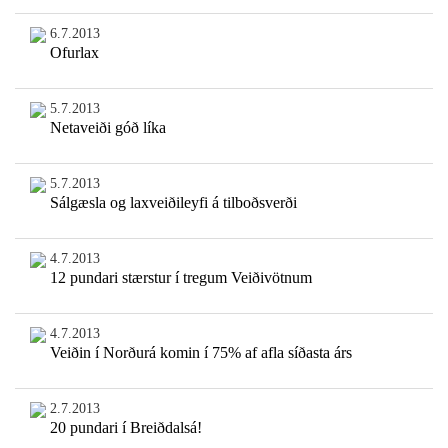
6.7.2013
Ofurlax
5.7.2013
Netaveiði góð líka
5.7.2013
Sálgæsla og laxveiðileyfi á tilboðsverði
4.7.2013
12 pundari stærstur í tregum Veiðivötnum
4.7.2013
Veiðin í Norðurá komin í 75% af afla síðasta árs
2.7.2013
20 pundari í Breiðdalsá!