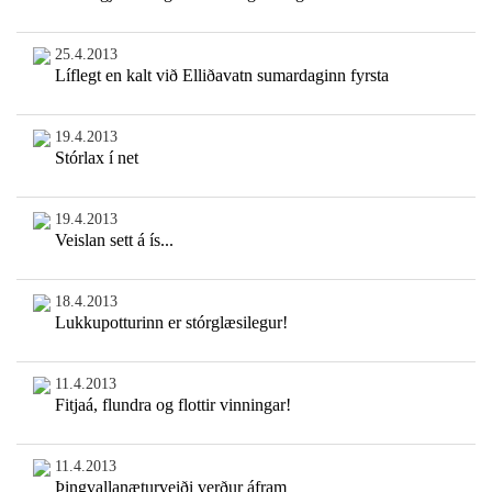
25.4.2013
Líflegt en kalt við Elliðavatn sumardaginn fyrsta
19.4.2013
Stórlax í net
19.4.2013
Veislan sett á ís...
18.4.2013
Lukkupotturinn er stórglæsilegur!
11.4.2013
Fitjaá, flundra og flottir vinningar!
11.4.2013
Þingvallanæturveiði verður áfram