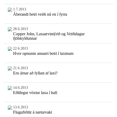
1.7.2013
Áberandi betri veiði nú en í fyrra
28.6.2013
Copper John, Laxaævintýrið og Veiðidagur
fjölskyldunnar
22.6.2013
Hver opnunin annarri betri í laxinum
21.6.2013
Eru árnar að fyllast af laxi?
14.6.2013
Eðlilegur vöxtur laxa í hafi
13.6.2013
Flugufréttir á næturvakt