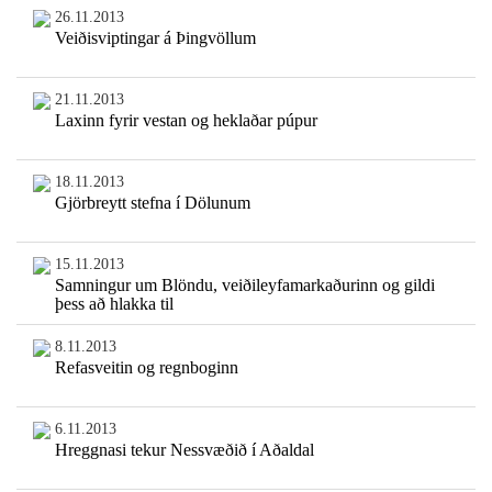
26.11.2013
Veiðisviptingar á Þingvöllum
21.11.2013
Laxinn fyrir vestan og heklaðar púpur
18.11.2013
Gjörbreytt stefna í Dölunum
15.11.2013
Samningur um Blöndu, veiðileyfamarkaðurinn og gildi
þess að hlakka til
8.11.2013
Refasveitin og regnboginn
6.11.2013
Hreggnasi tekur Nessvæðið í Aðaldal