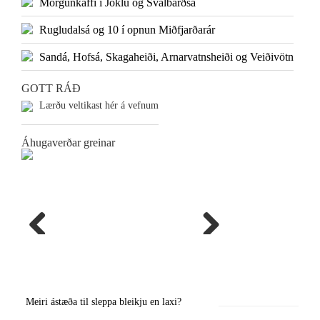
Morgunkaffi í Jöklu og Svalbarðsá
Rugludalsá og 10 í opnun Miðfjarðarár
Sandá, Hofsá, Skagaheiði, Arnarvatnsheiði og Veiðivötn
GOTT RÁÐ
Lærðu veltikast hér á vefnum
Áhugaverðar greinar
Previous
Next
Meiri ástæða til sleppa bleikju en laxi?
Örstutt vorveiðiráð