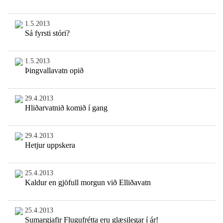
1.5.2013
Sá fyrsti stóri?
1.5.2013
Þingvallavatn opið
29.4.2013
Hliðarvatnið komið í gang
29.4.2013
Hetjur uppskera
25.4.2013
Kaldur en gjöfull morgun við Elliðavatn
25.4.2013
Sumargjafir Flugufrétta eru glæsilegar í ár!