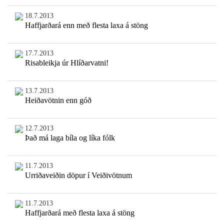
18.7.2013
Haffjarðará enn með flesta laxa á stöng
17.7.2013
Risableikja úr Hlíðarvatni!
13.7.2013
Heiðavötnin enn góð
12.7.2013
Það má laga bíla og líka fólk
11.7.2013
Urriðaveiðin döpur í Veiðivötnum
11.7.2013
Haffjarðará með flesta laxa á stöng