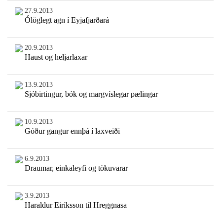
27.9.2013
Ólöglegt agn í Eyjafjarðará
20.9.2013
Haust og heljarlaxar
13.9.2013
Sjóbirtingur, bók og margvíslegar pælingar
10.9.2013
Góður gangur ennþá í laxveiði
6.9.2013
Draumar, einkaleyfi og tökuvarar
3.9.2013
Haraldur Eiríksson til Hreggnasa