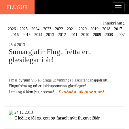
FLUGUR
Innskráning
2026
-
2025
-
2024
-
2023
-
2022
-
2021
-
2020
-
2019
-
2018
-
2017
-
2016
-
2015
-
2014
-
2013
-
2012
-
2011
-
2010
-
2009
-
2008
-
2007
25.4.2013
Sumargjafir Flugufrétta eru
glæsilegar í ár!
Í maí byrjum við að draga út vinninga í áskrifendahappdrætti
Flugufrétta og nú er lukkupotturinn glæsilegur!
.
Skoðaðu lukkupottinn!
Líttu og á láttu þig dreyma!
24.12.2013
Gleðileg jól og gott og farsælt nýtt fluguveiðiár