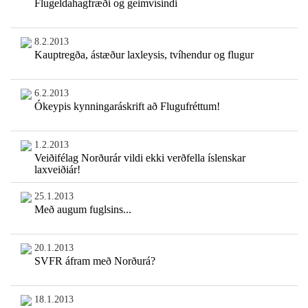
Flugeldahagfræði og geimvísindi
8.2.2013
Kauptregða, ástæður laxleysis, tvíhendur og flugur
6.2.2013
Ókeypis kynningaráskrift að Flugufréttum!
1.2.2013
Veiðifélag Norðurár vildi ekki verðfella íslenskar
laxveiðiár!
25.1.2013
Með augum fuglsins...
20.1.2013
SVFR áfram með Norðurá?
18.1.2013