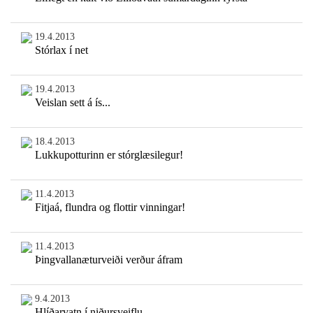
19.4.2013
Stórlax í net
19.4.2013
Veislan sett á ís...
18.4.2013
Lukkupotturinn er stórglæsilegur!
11.4.2013
Fitjaá, flundra og flottir vinningar!
11.4.2013
Þingvallanæturveiði verður áfram
9.4.2013
Hlíðarvatn í niðursveiflu