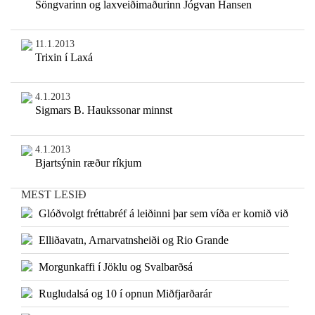
Söngvarinn og laxveiðimaðurinn Jógvan Hansen
11.1.2013
Trixin í Laxá
4.1.2013
Sigmars B. Haukssonar minnst
4.1.2013
Bjartsýnin ræður ríkjum
MEST LESIÐ
Glóðvolgt fréttabréf á leiðinni þar sem víða er komið við
Elliðavatn, Arnarvatnsheiði og Rio Grande
Morgunkaffi í Jöklu og Svalbarðsá
Rugludalsá og 10 í opnun Miðfjarðarár