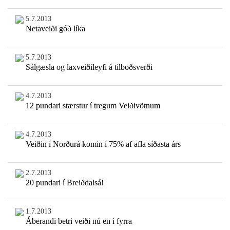
5.7.2013
Netaveiði góð líka
5.7.2013
Sálgæsla og laxveiðileyfi á tilboðsverði
4.7.2013
12 pundari stærstur í tregum Veiðivötnum
4.7.2013
Veiðin í Norðurá komin í 75% af afla síðasta árs
2.7.2013
20 pundari í Breiðdalsá!
1.7.2013
Áberandi betri veiði nú en í fyrra