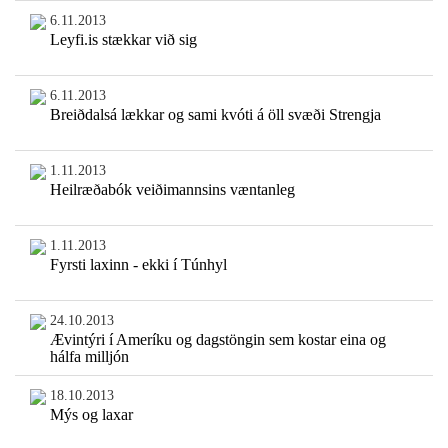
6.11.2013
Leyfi.is stækkar við sig
6.11.2013
Breiðdalsá lækkar og sami kvóti á öll svæði Strengja
1.11.2013
Heilræðabók veiðimannsins væntanleg
1.11.2013
Fyrsti laxinn - ekki í Túnhyl
24.10.2013
Ævintýri í Ameríku og dagstöngin sem kostar eina og
hálfa milljón
18.10.2013
Mýs og laxar