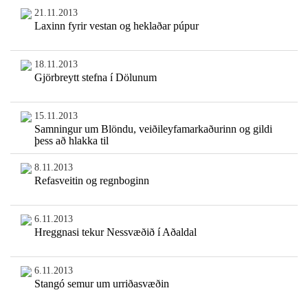
21.11.2013
Laxinn fyrir vestan og heklaðar púpur
18.11.2013
Gjörbreytt stefna í Dölunum
15.11.2013
Samningur um Blöndu, veiðileyfamarkaðurinn og gildi
þess að hlakka til
8.11.2013
Refasveitin og regnboginn
6.11.2013
Hreggnasi tekur Nessvæðið í Aðaldal
6.11.2013
Stangó semur um urriðasvæðin