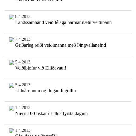
8.4.2013
Landssamband veiðifélaga harmar næturveiðibann
7.4.2013
Gríðarleg reiði veiðimanna með Þingvallanefnd
5.4.2013
Veiðiþjófur við Elliðavatn!
5.4.2013
Litluáropnun og flugan Ingólfur
1.4.2013
Nærri 100 fiskar í Litluá fyrsta daginn
1.4.2013