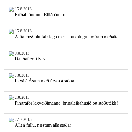
15.8.2013
Erfðablöndun í Elliðaánum
15.8.2013
Álftá með hlutfallslega mesta aukningu umfram meðaltal
9.8.2013
Dauðafæri í Nesi
7.8.2013
Laxá á Ásum með flesta á stöng
2.8.2013
Fingraför laxveiðimanna, hringleikahúsið og stöðutékk!
27.7.2013
Allt á fullu, næstum alls staðar