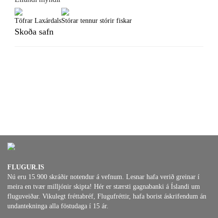
Töfrar Laxárdals
Stórar tennur stórir fiskar
Skoða safn
FLUGUR.IS
Nú eru 15.900 skráðir notendur á vefnum. Lesnar hafa verið greinar í
meira en tvær milljónir skipta! Hér er stærsti gagnabanki á Íslandi um
fluguveiðar. Vikulegt fréttabréf, Flugufréttir, hafa borist áskrifendum án
undantekninga alla föstudaga í 15 ár.