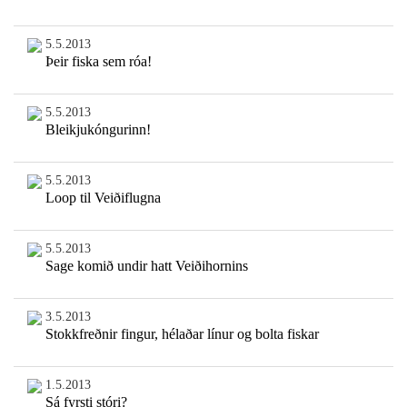
5.5.2013
Þeir fiska sem róa!
5.5.2013
Bleikjukóngurinn!
5.5.2013
Loop til Veiðiflugna
5.5.2013
Sage komið undir hatt Veiðihornins
3.5.2013
Stokkfreðnir fingur, hélaðar línur og bolta fiskar
1.5.2013
Sá fyrsti stóri?