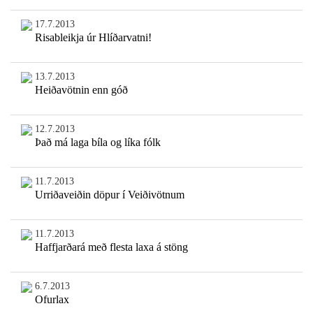
17.7.2013
Risableikja úr Hlíðarvatni!
13.7.2013
Heiðavötnin enn góð
12.7.2013
Það má laga bíla og líka fólk
11.7.2013
Urriðaveiðin döpur í Veiðivötnum
11.7.2013
Haffjarðará með flesta laxa á stöng
6.7.2013
Ofurlax