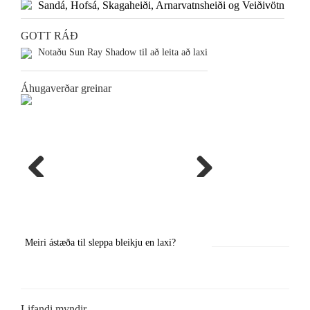
Sandá, Hofsá, Skagaheiði, Arnarvatnsheiði og Veiðivötn
GOTT RÁÐ
Notaðu Sun Ray Shadow til að leita að laxi
Áhugaverðar greinar
Previous
Next
Meiri ástæða til sleppa bleikju en laxi?
Örstutt vorveiðiráð
Lifandi myndir