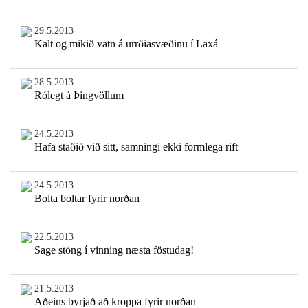
29.5.2013
Kalt og mikið vatn á urrðiasvæðinu í Laxá
28.5.2013
Rólegt á Þingvöllum
24.5.2013
Hafa staðið við sitt, samningi ekki formlega rift
24.5.2013
Bolta boltar fyrir norðan
22.5.2013
Sage stöng í vinning næsta föstudag!
21.5.2013
Aðeins byrjað að kroppa fyrir norðan