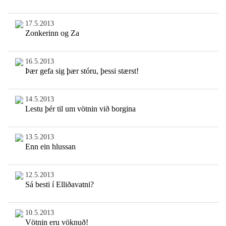
17.5.2013
Zonkerinn og Za
16.5.2013
Þær gefa sig þær stóru, þessi stærst!
14.5.2013
Lestu þér til um vötnin við borgina
13.5.2013
Enn ein hlussan
12.5.2013
Sá besti í Elliðavatni?
10.5.2013
Vötnin eru vöknuð!