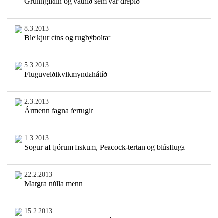
Grunngildin og vatnið sem var drepið
8.3.2013
Bleikjur eins og rugbýboltar
5.3.2013
Fluguveiðikvikmyndahátíð
2.3.2013
Ármenn fagna fertugir
1.3.2013
Sögur af fjórum fiskum, Peacock-tertan og blúsfluga
22.2.2013
Margra núlla menn
15.2.2013