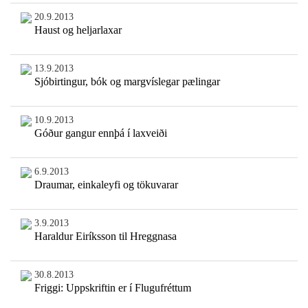
20.9.2013
Haust og heljarlaxar
13.9.2013
Sjóbirtingur, bók og margvíslegar pælingar
10.9.2013
Góður gangur ennþá í laxveiði
6.9.2013
Draumar, einkaleyfi og tökuvarar
3.9.2013
Haraldur Eiríksson til Hreggnasa
30.8.2013
Friggi: Uppskriftin er í Flugufréttum