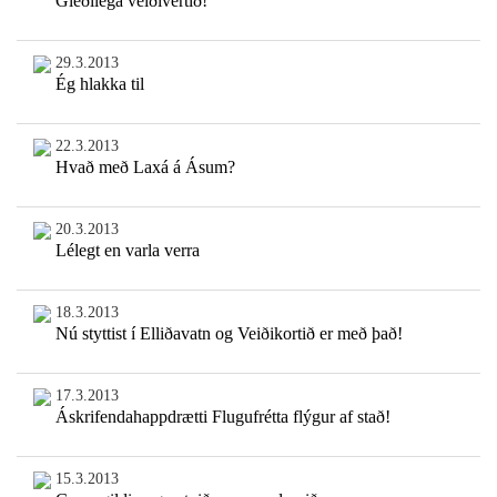
Gleðilega veiðivertíð!
29.3.2013
Ég hlakka til
22.3.2013
Hvað með Laxá á Ásum?
20.3.2013
Lélegt en varla verra
18.3.2013
Nú styttist í Elliðavatn og Veiðikortið er með það!
17.3.2013
Áskrifendahappdrætti Flugufrétta flýgur af stað!
15.3.2013