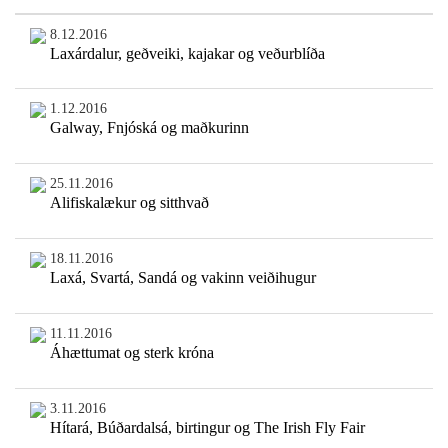
8.12.2016
Laxárdalur, geðveiki, kajakar og veðurblíða
1.12.2016
Galway, Fnjóská og maðkurinn
25.11.2016
Alifiskalækur og sitthvað
18.11.2016
Laxá, Svartá, Sandá og vakinn veiðihugur
11.11.2016
Áhættumat og sterk króna
3.11.2016
Hítará, Búðardalsá, birtingur og The Irish Fly Fair