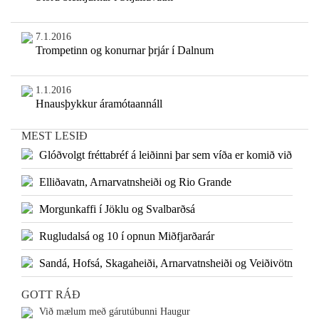
7.1.2016
Trompetinn og konurnar þrjár í Dalnum
1.1.2016
Hnausþykkur áramótaannáll
MEST LESIÐ
Glóðvolgt fréttabréf á leiðinni þar sem víða er komið við
Elliðavatn, Arnarvatnsheiði og Rio Grande
Morgunkaffi í Jöklu og Svalbarðsá
Rugludalsá og 10 í opnun Miðfjarðarár
Sandá, Hofsá, Skagaheiði, Arnarvatnsheiði og Veiðivötn
GOTT RÁÐ
Við mælum með gárutúbunni Haugur