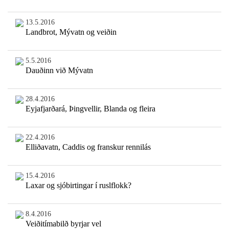
13.5.2016
Landbrot, Mývatn og veiðin
5.5.2016
Dauðinn við Mývatn
28.4.2016
Eyjafjarðará, Þingvellir, Blanda og fleira
22.4.2016
Elliðavatn, Caddis og franskur rennilás
15.4.2016
Laxar og sjóbirtingar í ruslflokk?
8.4.2016
Veiðitímabilð byrjar vel