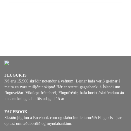
FLUGUR.IS
Nú eru 15.900 skráðir notendur á vefnum. Lesnar hafa verið greinar í
meira en tvær milljónir skipta! Hér er stærsti gagnabanki á Íslandi um
fluguveiðar. Vikulegt fréttabréf, Flugufréttir, hafa borist áskrifendum án
undantekninga alla föstudaga í 15 ár.
FACEBOOK
Skráðu þig inn á Facebook.com og sláðu inn leitarorðið Flugur.is - þar
opnast umræðuborðið og myndabankinn.