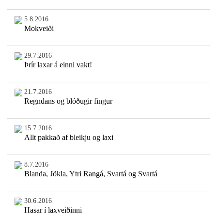
5.8.2016
Mokveiði
29.7.2016
Þrír laxar á einni vakt!
21.7.2016
Regndans og blóðugir fingur
15.7.2016
Allt pakkað af bleikju og laxi
8.7.2016
Blanda, Jökla, Ytri Rangá, Svartá og Svartá
30.6.2016
Hasar í laxveiðinni