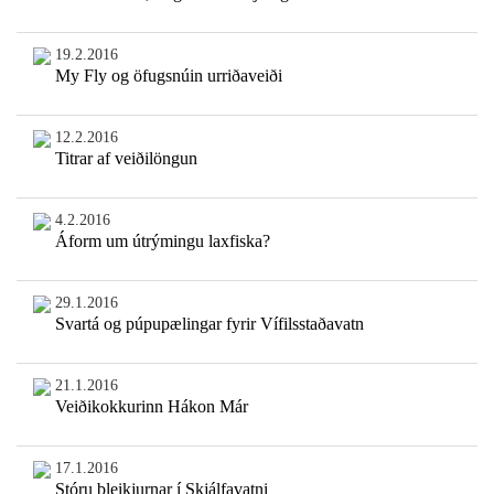
19.2.2016
My Fly og öfugsnúin urriðaveiði
12.2.2016
Titrar af veiðilöngun
4.2.2016
Áform um útrýmingu laxfiska?
29.1.2016
Svartá og púpupælingar fyrir Vífilsstaðavatn
21.1.2016
Veiðikokkurinn Hákon Már
17.1.2016
Stóru bleikjurnar í Skjálfavatni