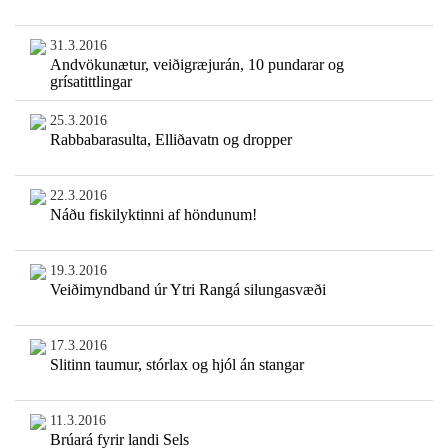
31.3.2016
Andvökunætur, veiðigræjurán, 10 pundarar og
grísatittlingar
25.3.2016
Rabbabarasulta, Elliðavatn og dropper
22.3.2016
Náðu fiskilyktinni af höndunum!
19.3.2016
Veiðimyndband úr Ytri Rangá silungasvæði
17.3.2016
Slitinn taumur, stórlax og hjól án stangar
11.3.2016
Brúará fyrir landi Sels