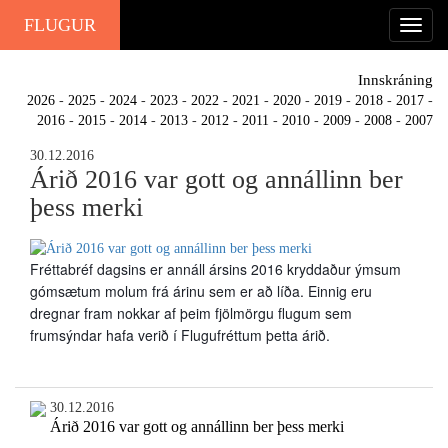
FLUGUR
Innskráning
2026
-
2025
-
2024
-
2023
-
2022
-
2021
-
2020
-
2019
-
2018
-
2017
-
2016
-
2015
-
2014
-
2013
-
2012
-
2011
-
2010
-
2009
-
2008
-
2007
30.12.2016
Árið 2016 var gott og annállinn ber
þess merki
Fréttabréf dagsins er annáll ársins 2016 kryddaður ýmsum 
gómsætum molum frá árinu sem er að líða. Einnig eru 
dregnar fram nokkar af þeim fjölmörgu flugum sem 
frumsýndar hafa verið í Flugufréttum þetta árið.
30.12.2016
Árið 2016 var gott og annállinn ber þess merki