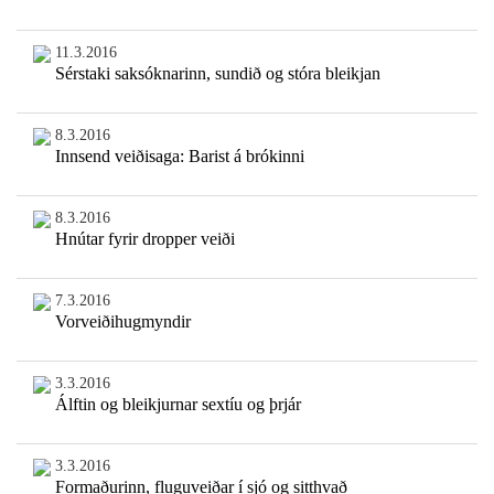
11.3.2016
Sérstaki saksóknarinn, sundið og stóra bleikjan
8.3.2016
Innsend veiðisaga: Barist á brókinni
8.3.2016
Hnútar fyrir dropper veiði
7.3.2016
Vorveiðihugmyndir
3.3.2016
Álftin og bleikjurnar sextíu og þrjár
3.3.2016
Formaðurinn, fluguveiðar í sjó og sitthvað