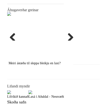
Áhugaverðar greinar
Previous
Next
Meiri ástæða til sleppa bleikju en laxi?
Örstutt vorveiðiráð
Lifandi myndir
Lífríkið kannað
Laxá í Aðaldal - Nessvæði
Skoða safn