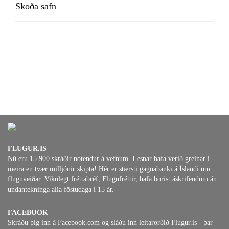
Skoða safn
FLUGUR.IS
Nú eru 15.900 skráðir notendur á vefnum. Lesnar hafa verið greinar í
meira en tvær milljónir skipta! Hér er stærsti gagnabanki á Íslandi um
fluguveiðar. Vikulegt fréttabréf, Flugufréttir, hafa borist áskrifendum án
undantekninga alla föstudaga í 15 ár.
FACEBOOK
Skráðu þig inn á Facebook.com og sláðu inn leitarorðið Flugur.is - þar