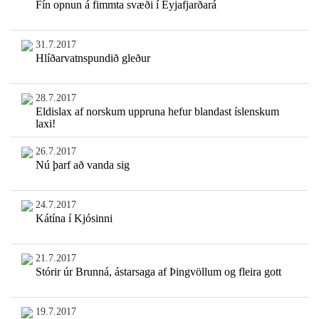
Fín opnun á fimmta svæði í Eyjafjarðará
31.7.2017
Hlíðarvatnspundið gleður
28.7.2017
Eldislax af norskum uppruna hefur blandast íslenskum
laxi!
26.7.2017
Nú þarf að vanda sig
24.7.2017
Kátína í Kjósinni
21.7.2017
Stórir úr Brunná, ástarsaga af Þingvöllum og fleira gott
19.7.2017