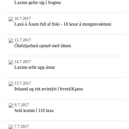
Laxinn gefur sig í Soginu
16.7.2017
Laxá á Ásum full af fiski - 18 laxar á morgunvaktinni
15.7.2017
Ólafsfjarðará opnuð með látum
14.7.2017
Laxinn æðir upp árnar
13.7.2017
Þúsund og eitt ævintýri í Þverá/Kjarra
9.7.2017
Selá komin í 110 laxa
7.7.2017