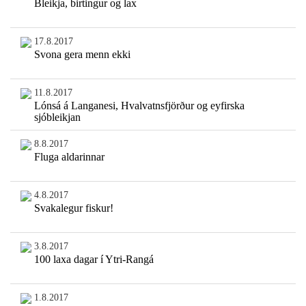
Bleikja, birtingur og lax
17.8.2017
Svona gera menn ekki
11.8.2017
Lónsá á Langanesi, Hvalvatnsfjörður og eyfirska
sjóbleikjan
8.8.2017
Fluga aldarinnar
4.8.2017
Svakalegur fiskur!
3.8.2017
100 laxa dagar í Ytri-Rangá
1.8.2017