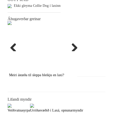
Ekki gleyma Collie Dog í laxinn
Áhugaverðar greinar
Previous
Next
Meiri ástæða til sleppa bleikju en laxi?
Örstutt vorveiðiráð
Lifandi myndir
Veiðivatnasyrpa
Urriðasvæðið í Laxá, opnunarmyndir