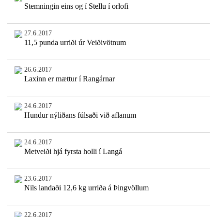
Stemningin eins og í Stellu í orlofi
27.6.2017
11,5 punda urriði úr Veiðivötnum
26.6.2017
Laxinn er mættur í Rangárnar
24.6.2017
Hundur nýliðans fúlsaði við aflanum
24.6.2017
Metveiði hjá fyrsta holli í Langá
23.6.2017
Nils landaði 12,6 kg urriða á Þingvöllum
22.6.2017