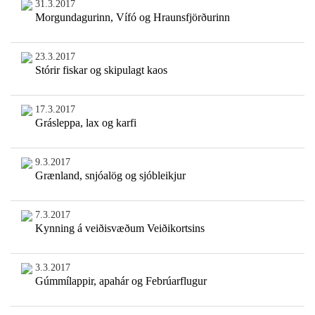
31.3.2017
Morgundagurinn, Vífó og Hraunsfjörðurinn
23.3.2017
Stórir fiskar og skipulagt kaos
17.3.2017
Grásleppa, lax og karfi
9.3.2017
Grænland, snjóalög og sjóbleikjur
7.3.2017
Kynning á veiðisvæðum Veiðikortsins
3.3.2017
Gúmmílappir, apahár og Febrúarflugur