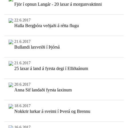
Fjör í opnun Langár - 20 laxar á morgunvaktinni
22.6.2017
Halla Bergþóra veðjaði á rétta flugu
21.6.2017
Bullandi laxveiði í Þjórsá
21.6.2017
25 laxar á land á fyrsta degi í Elliðaánum
20.6.2017
Anna Sif landaði fyrsta laxinum
18.6.2017
Nokkrir lurkar á sveimi í Þverá og Brennu
16.6.2017