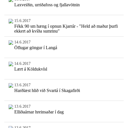
Laxveiðin, urriðafoss og fjallavötnin
15.6.2017
Fékk 90 sm hæng í opnun Kjarrár - "Held að maður þurfi
ekkert að kvíða sumrinu"
14.6.2017
Öflugar göngur í Langá
14.6.2017
Lært á Köldukvísl
13.6.2017
Harðlæst hlið við Svartá í Skagafirði
13.6.2017
Elliðaárnar hreinsaðar í dag
12.6.2017