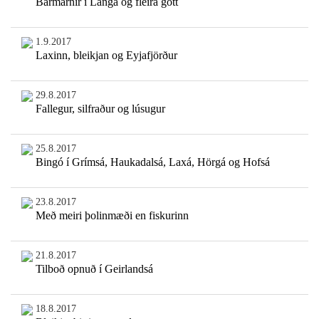
Barmarnir í Langá og fleira gott
1.9.2017
Laxinn, bleikjan og Eyjafjörður
29.8.2017
Fallegur, silfraður og lúsugur
25.8.2017
Bingó í Grímsá, Haukadalsá, Laxá, Hörgá og Hofsá
23.8.2017
Með meiri þolinmæði en fiskurinn
21.8.2017
Tilboð opnuð í Geirlandsá
18.8.2017