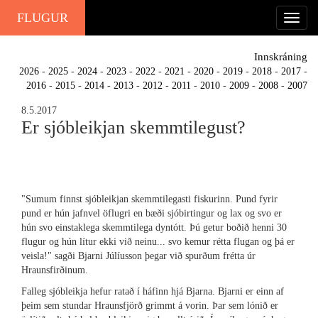
FLUGUR
Innskráning
2026
-
2025
-
2024
-
2023
-
2022
-
2021
-
2020
-
2019
-
2018
-
2017
-
2016
-
2015
-
2014
-
2013
-
2012
-
2011
-
2010
-
2009
-
2008
-
2007
8.5.2017
Er sjóbleikjan skemmtilegust?
"Sumum finnst sjóbleikjan skemmtilegasti fiskurinn. Pund fyrir
pund er hún jafnvel öflugri en bæði sjóbirtingur og lax og svo er
hún svo einstaklega skemmtilega dyntótt. Þú getur boðið henni 30
flugur og hún lítur ekki við neinu... svo kemur rétta flugan og þá er
veisla!" sagði Bjarni Júlíusson þegar við spurðum frétta úr
Hraunsfirðinum.
Falleg sjóbleikja hefur ratað í háfinn hjá Bjarna. Bjarni er einn af
þeim sem stundar Hraunsfjörð grimmt á vorin. Þar sem lónið er