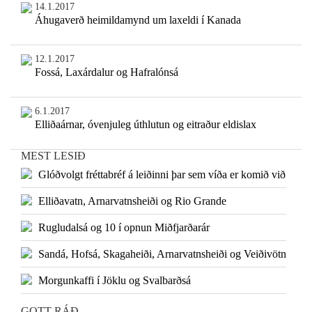
14.1.2017
Áhugaverð heimildamynd um laxeldi í Kanada
12.1.2017
Fossá, Laxárdalur og Hafralónsá
6.1.2017
Elliðaárnar, óvenjuleg úthlutun og eitraður eldislax
MEST LESIÐ
Glóðvolgt fréttabréf á leiðinni þar sem víða er komið við
Elliðavatn, Arnarvatnsheiði og Rio Grande
Rugludalsá og 10 í opnun Miðfjarðarár
Sandá, Hofsá, Skagaheiði, Arnarvatnsheiði og Veiðivötn
Morgunkaffi í Jöklu og Svalbarðsá
GOTT RÁÐ