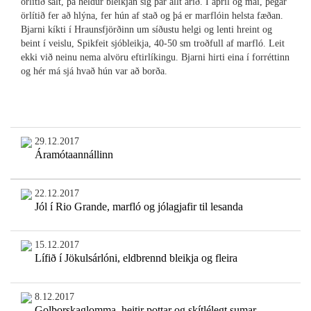
örlítið salt, þá heldur bleikjan sig þar allt árið. Í apríl og maí, þegar
örlítið fer að hlýna, fer hún af stað og þá er marflóin helsta fæðan.
Bjarni kíkti í Hraunsfjörðinn um síðustu helgi og lenti hreint og
beint í veislu, Spikfeit sjóbleikja, 40-50 sm troðfull af marfló. Leit
ekki við neinu nema alvöru eftirlíkingu. Bjarni hirti eina í forréttinn
og hér má sjá hvað hún var að borða.
29.12.2017
Áramótaannállinn
22.12.2017
Jól í Rio Grande, marfló og jólagjafir til lesanda
15.12.2017
Lífið í Jökulsárlóni, eldbrennd bleikja og fleira
8.12.2017
Golþorskaglomma, heitir pottar og skítlélegt sumar