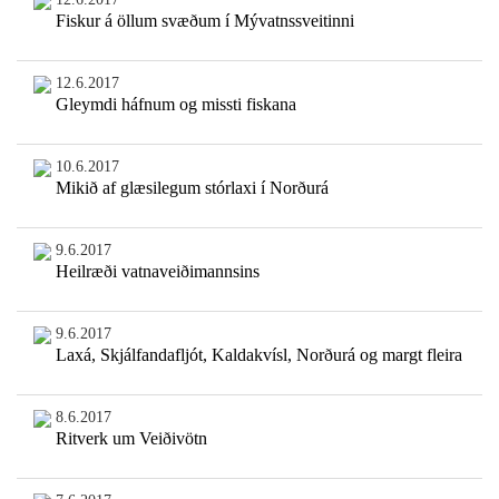
Fiskur á öllum svæðum í Mývatnssveitinni
12.6.2017
Gleymdi háfnum og missti fiskana
10.6.2017
Mikið af glæsilegum stórlaxi í Norðurá
9.6.2017
Heilræði vatnaveiðimannsins
9.6.2017
Laxá, Skjálfandafljót, Kaldakvísl, Norðurá og margt fleira
8.6.2017
Ritverk um Veiðivötn