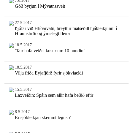
7.6.2017
Góð byrjun í Mývatnssveit
27.5.2017
Þjófar við Hlíðarvatn, breyttur matseðill hjábleikjunni í
Hraunsfirði og ýmislegt fleira
18.5.2017
"Þar hafa veiðst kusur um 10 pundin"
18.5.2017
Vilja friða Eyjafjörð fyrir sjókvíaeldi
15.5.2017
Laxveiðin: Spáin sem allir hafa beðið eftir
8.5.2017
Er sjóbleikjan skemmtilegust?