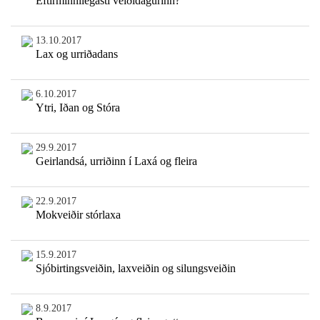
Eftirminnilegasti veiðidagurinn?
13.10.2017
Lax og urriðadans
6.10.2017
Ytri, Iðan og Stóra
29.9.2017
Geirlandsá, urriðinn í Laxá og fleira
22.9.2017
Mokveiðir stórlaxa
15.9.2017
Sjóbirtingsveiðin, laxveiðin og silungsveiðin
8.9.2017