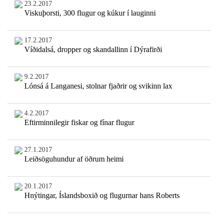
23.2.2017
Viskuþorsti, 300 flugur og kúkur í lauginni
17.2.2017
Víðidalsá, dropper og skandallinn í Dýrafirði
9.2.2017
Lónsá á Langanesi, stolnar fjaðrir og svikinn lax
4.2.2017
Eftirminnilegir fiskar og fínar flugur
27.1.2017
Leiðsöguhundur af öðrum heimi
20.1.2017
Hnýtingar, Íslandsboxið og flugurnar hans Roberts