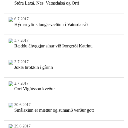
Stóra Laxá, Nes, Vatnsdalsá og Orri
6.7.2017
Hýrnar yfir silungasvæðinu í Vatnsdalsá?
3.7.2017
Ræddu áhyggjur sínar við Þorgerði Katrínu
2.7.2017
Jökla hrokkin í gírinn
2.7.2017
Orri Vigfússon kveður
30.6.2017
Smálaxinn er mættur og sumarið verður gott
29.6.2017