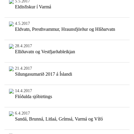
5.5.2017
Eldisfiskur í Varmá
4.5.2017
Eldvatn, Presthvammur, Hraunsfjörður og Hlíðarvatn
28.4.2017
Elliðavatn og Vestfjarðableikjan
21.4.2017
Silungasumarið 2017 á Íslandi
14.4.2017
Flóðalda sjóbirtings
6.4.2017
Sandá, Brunná, Litlaá, Grímsá, Varmá og Vífó