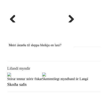
Previous
Next
Meiri ástæða til sleppa bleikju en laxi?
Örstutt vorveiðiráð
Lifandi myndir
Stórar tennur stórir fiskar
Skemmtilegt myndband úr Langá
Skoða safn