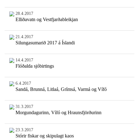
28.4.2017
Elliðavatn og Vestfjarðableikjan
21.4.2017
Silungasumarið 2017 á Íslandi
14.4.2017
Flóðalda sjóbirtings
6.4.2017
Sandá, Brunná, Litlaá, Grímsá, Varmá og Vífó
31.3.2017
Morgundagurinn, Vífó og Hraunsfjörðurinn
23.3.2017
Stórir fiskar og skipulagt kaos