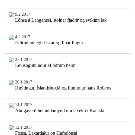
9.2.2017
Lónsá á Langanesi, stolnar fjaðrir og svikinn lax
4.2.2017
Eftirminnilegir fiskar og fínar flugur
27.1.2017
Leiðsöguhundur af öðrum heimi
20.1.2017
Hnýtingar, Íslandsboxið og flugurnar hans Roberts
14.1.2017
Áhugaverð heimildamynd um laxeldi í Kanada
12.1.2017
Fossá, Laxárdalur og Hafralónsá