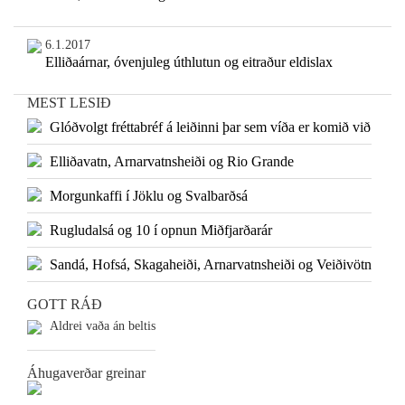
6.1.2017
Elliðaárnar, óvenjuleg úthlutun og eitraður eldislax
MEST LESIÐ
Glóðvolgt fréttabréf á leiðinni þar sem víða er komið við
Elliðavatn, Arnarvatnsheiði og Rio Grande
Morgunkaffi í Jöklu og Svalbarðsá
Rugludalsá og 10 í opnun Miðfjarðarár
Sandá, Hofsá, Skagaheiði, Arnarvatnsheiði og Veiðivötn
GOTT RÁÐ
Aldrei vaða án beltis
Áhugaverðar greinar