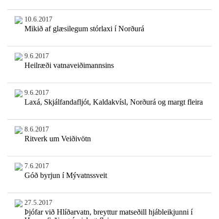
10.6.2017
Mikið af glæsilegum stórlaxi í Norðurá
9.6.2017
Heilræði vatnaveiðimannsins
9.6.2017
Laxá, Skjálfandafljót, Kaldakvísl, Norðurá og margt fleira
8.6.2017
Ritverk um Veiðivötn
7.6.2017
Góð byrjun í Mývatnssveit
27.5.2017
Þjófar við Hlíðarvatn, breyttur matseðill hjábleikjunni í