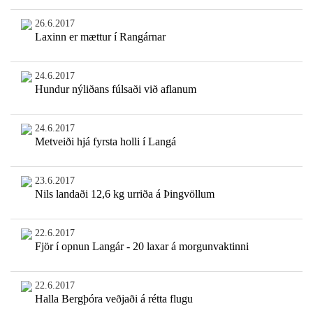
26.6.2017
Laxinn er mættur í Rangárnar
24.6.2017
Hundur nýliðans fúlsaði við aflanum
24.6.2017
Metveiði hjá fyrsta holli í Langá
23.6.2017
Nils landaði 12,6 kg urriða á Þingvöllum
22.6.2017
Fjör í opnun Langár - 20 laxar á morgunvaktinni
22.6.2017
Halla Bergþóra veðjaði á rétta flugu