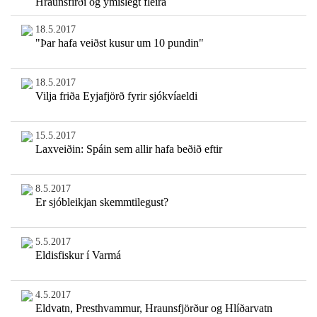
Hraunsfirði og ýmislegt fleira
18.5.2017
"Þar hafa veiðst kusur um 10 pundin"
18.5.2017
Vilja friða Eyjafjörð fyrir sjókvíaeldi
15.5.2017
Laxveiðin: Spáin sem allir hafa beðið eftir
8.5.2017
Er sjóbleikjan skemmtilegust?
5.5.2017
Eldisfiskur í Varmá
4.5.2017
Eldvatn, Presthvammur, Hraunsfjörður og Hlíðarvatn