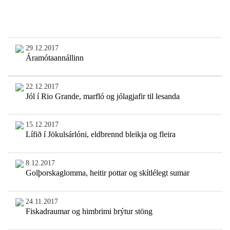
29.12.2017
Áramótaannállinn
22.12.2017
Jól í Rio Grande, marfló og jólagjafir til lesanda
15.12.2017
Lífið í Jökulsárlóni, eldbrennd bleikja og fleira
8.12.2017
Golþorskaglomma, heitir pottar og skítlélegt sumar
24.11.2017
Fiskadraumar og himbrimi brýtur stöng