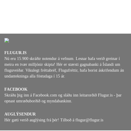
FLUGUR.IS
Nú eru 15.900 skráðir notendur á vefnum. Lesnar hafa verið greinar í
meira en tvær milljónir skipta! Hér er stærsti gagnabanki á Íslandi um
fluguveiðar. Vikulegt fréttabréf, Flugufréttir, hafa borist áskrifendum án
undantekninga alla föstudaga í 15 ár.
FACEBOOK
Skráðu þig inn á Facebook.com og sláðu inn leitarorðið Flugur.is - þar
opnast umræðuborðið og myndabankinn.
AUGLÝSENDUR
Hér gæti verið auglýsing frá þér! Tilboð á flugur@flugur.is