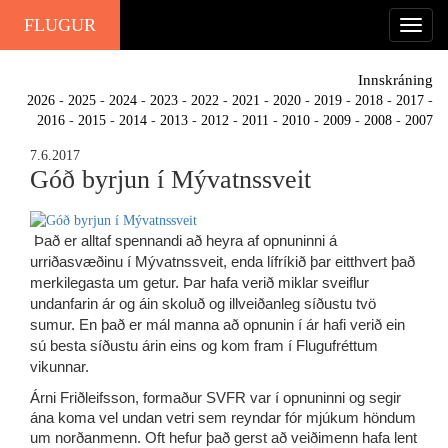
FLUGUR
Innskráning
2026
-
2025
-
2024
-
2023
-
2022
-
2021
-
2020
-
2019
-
2018
-
2017
-
2016
-
2015
-
2014
-
2013
-
2012
-
2011
-
2010
-
2009
-
2008
-
2007
7.6.2017
Góð byrjun í Mývatnssveit
Það er alltaf spennandi að heyra af opnuninni á 
urriðasvæðinu í Mývatnssveit, enda lífríkið þar eitthvert það 
merkilegasta um getur. Þar hafa verið miklar sveiflur 
undanfarin ár og áin skoluð og illveiðanleg síðustu tvö 
sumur. En það er mál manna að opnunin í ár hafi verið ein 
sú besta síðustu árin eins og kom fram í Flugufréttum 
vikunnar.
Árni Friðleifsson, formaður SVFR var í opnuninni og segir 
ána koma vel undan vetri sem reyndar fór mjúkum höndum 
um norðanmenn. Oft hefur það gerst að veiðimenn hafa lent 