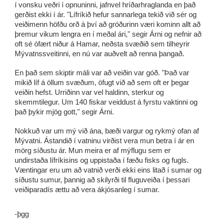
í vonsku veðri í opnuninni, jafnvel hríðarhraglanda en það 
gerðist ekki í ár. "Lífríkið hefur sannarlega tekið við sér og 
veiðimenn höfðu orð á því að gróðurinn væri kominn allt að 
þremur vikum lengra en í meðal ári," segir Árni og nefnir að 
oft sé ófært niður á Hamar, neðsta svæðið sem tilheyrir 
Mývatnssveitinni, en nú var auðvelt að renna þangað.
En það sem skiptir máli var að veiðin var góð. "Það var 
mikið líf á öllum svæðum, öfugt við að sem oft er þegar 
veiðin hefst. Urriðinn var vel haldinn, sterkur og 
skemmtilegur. Um 140 fiskar veiddust á fyrstu vaktinni og 
það þykir mjög gott," segir Árni.
Nokkuð var um mý við ána, bæði vargur og rykmý ofan af 
Mývatni. Ástandið í vatninu virðist vera mun betra í ár en 
mörg síðustu ár. Mun meira er af mýflugu sem er 
undirstaða lífríkisins og uppistaða í fæðu fisks og fugls. 
Væntingar eru um að vatnið verði ekki eins litað í sumar og 
síðustu sumur, þannig að skilyrði til fluguveiða í þessari 
veiðiparadís ættu að vera ákjósanleg í sumar.
-þgg