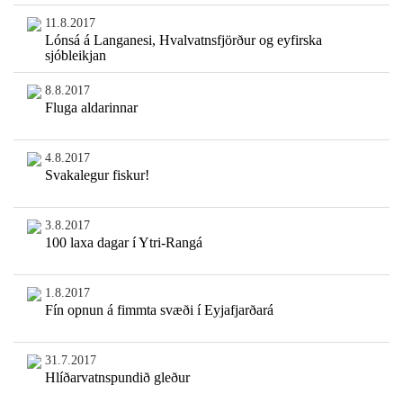
11.8.2017
Lónsá á Langanesi, Hvalvatnsfjörður og eyfirska
sjóbleikjan
8.8.2017
Fluga aldarinnar
4.8.2017
Svakalegur fiskur!
3.8.2017
100 laxa dagar í Ytri-Rangá
1.8.2017
Fín opnun á fimmta svæði í Eyjafjarðará
31.7.2017
Hlíðarvatnspundið gleður