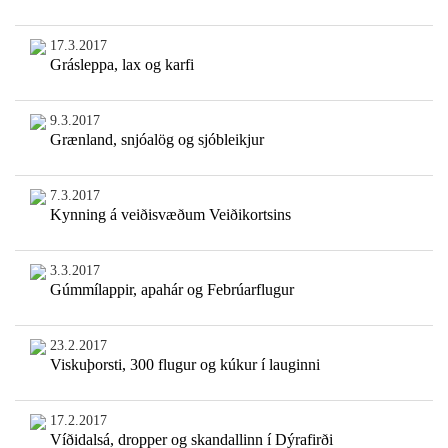
17.3.2017
Grásleppa, lax og karfi
9.3.2017
Grænland, snjóalög og sjóbleikjur
7.3.2017
Kynning á veiðisvæðum Veiðikortsins
3.3.2017
Gúmmílappir, apahár og Febrúarflugur
23.2.2017
Viskuþorsti, 300 flugur og kúkur í lauginni
17.2.2017
Víðidalsá, dropper og skandallinn í Dýrafirði