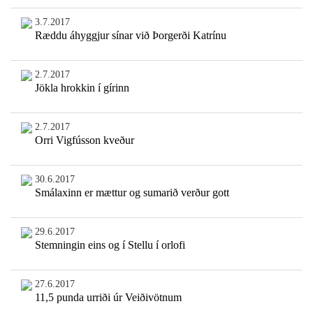
3.7.2017
Ræddu áhyggjur sínar við Þorgerði Katrínu
2.7.2017
Jökla hrokkin í gírinn
2.7.2017
Orri Vigfússon kveður
30.6.2017
Smálaxinn er mættur og sumarið verður gott
29.6.2017
Stemningin eins og í Stellu í orlofi
27.6.2017
11,5 punda urriði úr Veiðivötnum