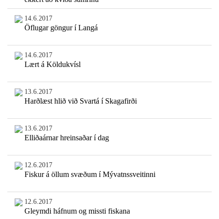
14.6.2017
Öflugar göngur í Langá
14.6.2017
Lært á Köldukvísl
13.6.2017
Harðlæst hlið við Svartá í Skagafirði
13.6.2017
Elliðaárnar hreinsaðar í dag
12.6.2017
Fiskur á öllum svæðum í Mývatnssveitinni
12.6.2017
Gleymdi háfnum og missti fiskana