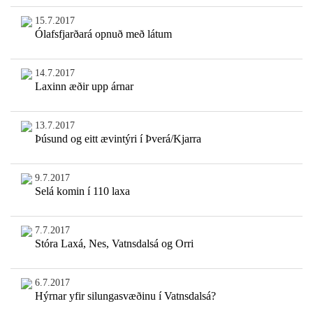
15.7.2017
Ólafsfjarðará opnuð með látum
14.7.2017
Laxinn æðir upp árnar
13.7.2017
Þúsund og eitt ævintýri í Þverá/Kjarra
9.7.2017
Selá komin í 110 laxa
7.7.2017
Stóra Laxá, Nes, Vatnsdalsá og Orri
6.7.2017
Hýrnar yfir silungasvæðinu í Vatnsdalsá?