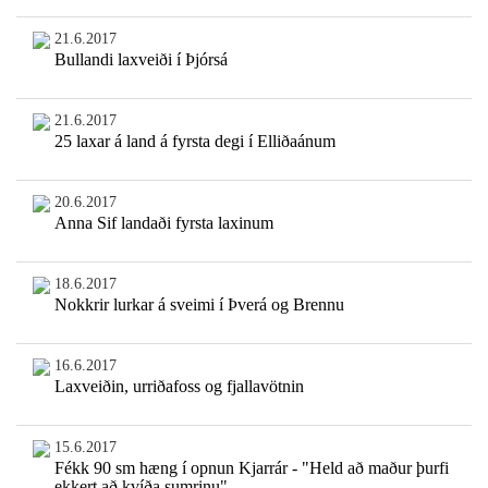
21.6.2017
Bullandi laxveiði í Þjórsá
21.6.2017
25 laxar á land á fyrsta degi í Elliðaánum
20.6.2017
Anna Sif landaði fyrsta laxinum
18.6.2017
Nokkrir lurkar á sveimi í Þverá og Brennu
16.6.2017
Laxveiðin, urriðafoss og fjallavötnin
15.6.2017
Fékk 90 sm hæng í opnun Kjarrár - "Held að maður þurfi
ekkert að kvíða sumrinu"