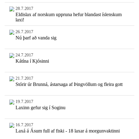
28.7.2017
Eldislax af norskum uppruna hefur blandast íslenskum
laxi!
26.7.2017
Nú þarf að vanda sig
24.7.2017
Kátína í Kjósinni
21.7.2017
Stórir úr Brunná, ástarsaga af Þingvöllum og fleira gott
19.7.2017
Laxinn gefur sig í Soginu
16.7.2017
Laxá á Ásum full af fiski - 18 laxar á morgunvaktinni