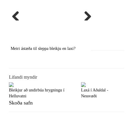
Previous
Next
Meiri ástæða til sleppa bleikju en laxi?
Örstutt vorveiðiráð
Lifandi myndir
Bleikjur að undirbúa hrygningu í
Laxá í Aðaldal -
Helluvatni
Nessvæði
Skoða safn