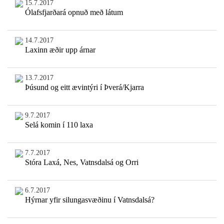
15.7.2017
Ólafsfjarðará opnuð með látum
14.7.2017
Laxinn æðir upp árnar
13.7.2017
Þúsund og eitt ævintýri í Þverá/Kjarra
9.7.2017
Selá komin í 110 laxa
7.7.2017
Stóra Laxá, Nes, Vatnsdalsá og Orri
6.7.2017
Hýrnar yfir silungasvæðinu í Vatnsdalsá?