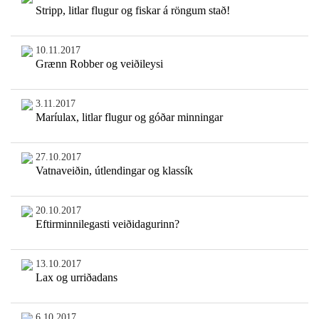
Stripp, litlar flugur og fiskar á röngum stað!
10.11.2017
Grænn Robber og veiðileysi
3.11.2017
Maríulax, litlar flugur og góðar minningar
27.10.2017
Vatnaveiðin, útlendingar og klassík
20.10.2017
Eftirminnilegasti veiðidagurinn?
13.10.2017
Lax og urriðadans
6.10.2017