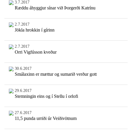
3.7.2017
Ræddu áhyggjur sínar við Þorgerði Katrínu
2.7.2017
Jökla hrokkin í gírinn
2.7.2017
Orri Vigfússon kveður
30.6.2017
Smálaxinn er mættur og sumarið verður gott
29.6.2017
Stemningin eins og í Stellu í orlofi
27.6.2017
11,5 punda urriði úr Veiðivötnum