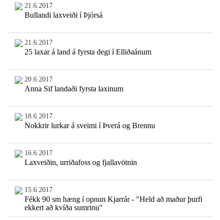
21.6.2017
Bullandi laxveiði í Þjórsá
21.6.2017
25 laxar á land á fyrsta degi í Elliðaánum
20.6.2017
Anna Sif landaði fyrsta laxinum
18.6.2017
Nokkrir lurkar á sveimi í Þverá og Brennu
16.6.2017
Laxveiðin, urriðafoss og fjallavötnin
15.6.2017
Fékk 90 sm hæng í opnun Kjarrár - "Held að maður þurfi
ekkert að kvíða sumrinu"