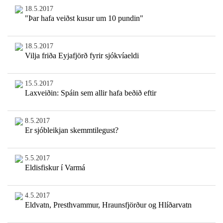
18.5.2017
"Þar hafa veiðst kusur um 10 pundin"
18.5.2017
Vilja friða Eyjafjörð fyrir sjókvíaeldi
15.5.2017
Laxveiðin: Spáin sem allir hafa beðið eftir
8.5.2017
Er sjóbleikjan skemmtilegust?
5.5.2017
Eldisfiskur í Varmá
4.5.2017
Eldvatn, Presthvammur, Hraunsfjörður og Hlíðarvatn