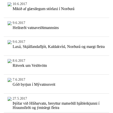
10.6.2017
Mikið af glæsilegum stórlaxi í Norðurá
9.6.2017
Heilræði vatnaveiðimannsins
9.6.2017
Laxá, Skjálfandafljót, Kaldakvísl, Norðurá og margt fleira
8.6.2017
Ritverk um Veiðivötn
7.6.2017
Góð byrjun í Mývatnssveit
27.5.2017
Þjófar við Hlíðarvatn, breyttur matseðill hjábleikjunni í
Hraunsfirði og ýmislegt fleira