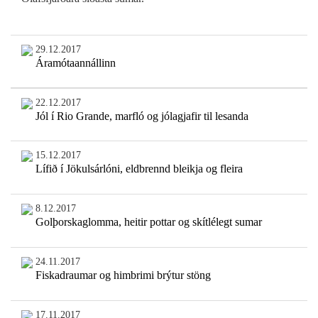
29.12.2017
Áramótaannállinn
22.12.2017
Jól í Rio Grande, marfló og jólagjafir til lesanda
15.12.2017
Lífið í Jökulsárlóni, eldbrennd bleikja og fleira
8.12.2017
Golþorskaglomma, heitir pottar og skítlélegt sumar
24.11.2017
Fiskadraumar og himbrimi brýtur stöng
17.11.2017