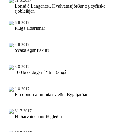
11.8.2017
Lónsá á Langanesi, Hvalvatnsfjörður og eyfirska
sjóbleikjan
8.8.2017
Fluga aldarinnar
4.8.2017
Svakalegur fiskur!
3.8.2017
100 laxa dagar í Ytri-Rangá
1.8.2017
Fín opnun á fimmta svæði í Eyjafjarðará
31.7.2017
Hlíðarvatnspundið gleður