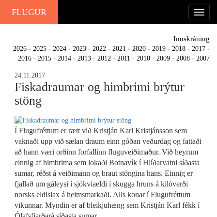
FLUGUR
Innskráning
2026
-
2025
-
2024
-
2023
-
2022
-
2021
-
2020
-
2019
-
2018
-
2017
-
2016
-
2015
-
2014
-
2013
-
2012
-
2011
-
2010
-
2009
-
2008
-
2007
24.11.2017
Fiskadraumar og himbrimi brýtur
stöng
Í Flugufréttum er rætt við Kristján Karl Kristjánsson sem
vaknaði upp við sælan draum einn góðan veðurdag og fattaði
að hann væri orðinn forfallinn fluguveiðimaður. Við heyrum
einnig af himbrima sem lokaði Botnavík í Hlíðarvatni síðasta
sumar, réðst á veiðimann og braut stöngina hans. Einnig er
fjallað um gáleysi í sjókvíaeldi í skugga hruns á kílóverði
norsks eldislax á heimsmarkaði. Alls konar í Flugufréttum
vikunnar. Myndin er af bleikjuhæng sem Kristján Karl fékk í
Ólafsfjarðará síðasta sumar.