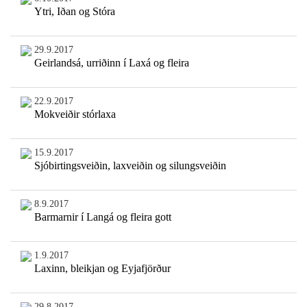
Ytri, Iðan og Stóra
29.9.2017
Geirlandsá, urriðinn í Laxá og fleira
22.9.2017
Mokveiðir stórlaxa
15.9.2017
Sjóbirtingsveiðin, laxveiðin og silungsveiðin
8.9.2017
Barmarnir í Langá og fleira gott
1.9.2017
Laxinn, bleikjan og Eyjafjörður
29.8.2017