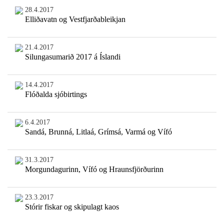
28.4.2017
Elliðavatn og Vestfjarðableikjan
21.4.2017
Silungasumarið 2017 á Íslandi
14.4.2017
Flóðalda sjóbirtings
6.4.2017
Sandá, Brunná, Litlaá, Grímsá, Varmá og Vífó
31.3.2017
Morgundagurinn, Vífó og Hraunsfjörðurinn
23.3.2017
Stórir fiskar og skipulagt kaos