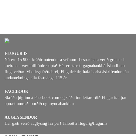
FLUGUR.IS
Nú eru 15.900 skráðir notendur á vefnum. Lesnar hafa verið greinar í
meira en tvær milljónir skipta! Hér er stærsti gagnabanki á Íslandi um
fluguveiðar. Vikulegt fréttabréf, Flugufréttir, hafa borist áskrifendum án
undantekninga alla föstudaga í 15 ár.
FACEBOOK
Skráðu þig inn á Facebook.com og sláðu inn leitarorðið Flugur.is - þar
opnast umræðuborðið og myndabankinn.
AUGLÝSENDUR
Hér gæti verið auglýsing frá þér! Tilboð á flugur@flugur.is