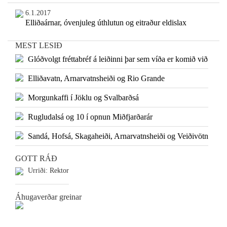
6.1.2017
Elliðaárnar, óvenjuleg úthlutun og eitraður eldislax
MEST LESIÐ
Glóðvolgt fréttabréf á leiðinni þar sem víða er komið við
Elliðavatn, Arnarvatnsheiði og Rio Grande
Morgunkaffi í Jöklu og Svalbarðsá
Rugludalsá og 10 í opnun Miðfjarðarár
Sandá, Hofsá, Skagaheiði, Arnarvatnsheiði og Veiðivötn
GOTT RÁÐ
Urriði: Rektor
Áhugaverðar greinar