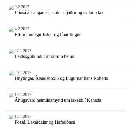
9.2.2017
Lónsá á Langanesi, stolnar fjaðrir og svikinn lax
4.2.2017
Eftirminnilegir fiskar og fínar flugur
27.1.2017
Leiðsöguhundur af öðrum heimi
20.1.2017
Hnýtingar, Íslandsboxið og flugurnar hans Roberts
14.1.2017
Áhugaverð heimildamynd um laxeldi í Kanada
12.1.2017
Fossá, Laxárdalur og Hafralónsá