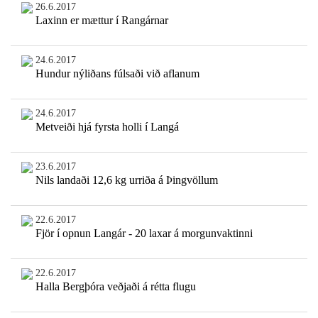
26.6.2017
Laxinn er mættur í Rangárnar
24.6.2017
Hundur nýliðans fúlsaði við aflanum
24.6.2017
Metveiði hjá fyrsta holli í Langá
23.6.2017
Nils landaði 12,6 kg urriða á Þingvöllum
22.6.2017
Fjör í opnun Langár - 20 laxar á morgunvaktinni
22.6.2017
Halla Bergþóra veðjaði á rétta flugu