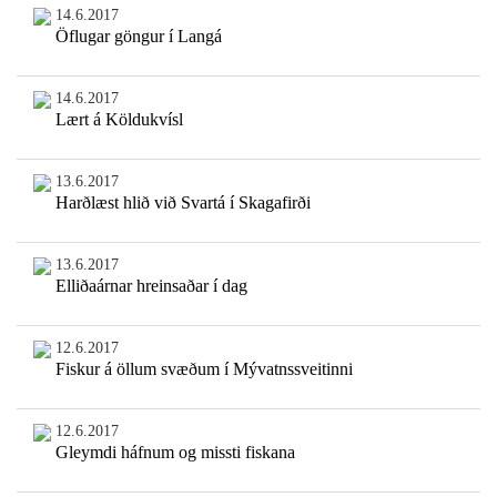
14.6.2017
Öflugar göngur í Langá
14.6.2017
Lært á Köldukvísl
13.6.2017
Harðlæst hlið við Svartá í Skagafirði
13.6.2017
Elliðaárnar hreinsaðar í dag
12.6.2017
Fiskur á öllum svæðum í Mývatnssveitinni
12.6.2017
Gleymdi háfnum og missti fiskana