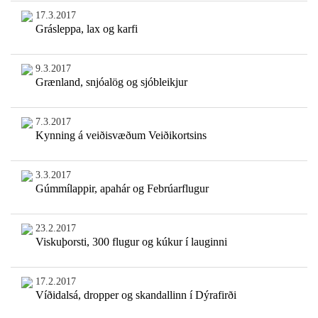
17.3.2017
Grásleppa, lax og karfi
9.3.2017
Grænland, snjóalög og sjóbleikjur
7.3.2017
Kynning á veiðisvæðum Veiðikortsins
3.3.2017
Gúmmílappir, apahár og Febrúarflugur
23.2.2017
Viskuþorsti, 300 flugur og kúkur í lauginni
17.2.2017
Víðidalsá, dropper og skandallinn í Dýrafirði