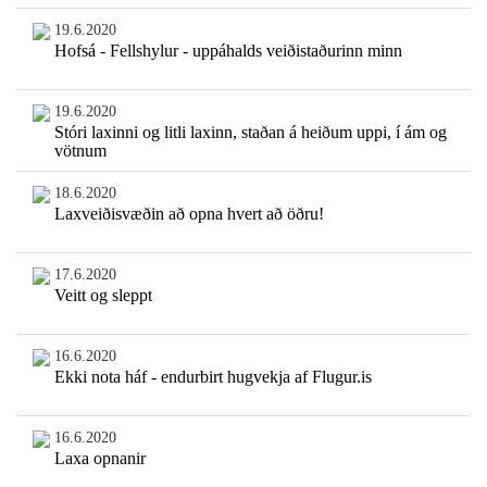
19.6.2020
Hofsá - Fellshylur - uppáhalds veiðistaðurinn minn
19.6.2020
Stóri laxinni og litli laxinn, staðan á heiðum uppi, í ám og
vötnum
18.6.2020
Laxveiðisvæðin að opna hvert að öðru!
17.6.2020
Veitt og sleppt
16.6.2020
Ekki nota háf - endurbirt hugvekja af Flugur.is
16.6.2020
Laxa opnanir