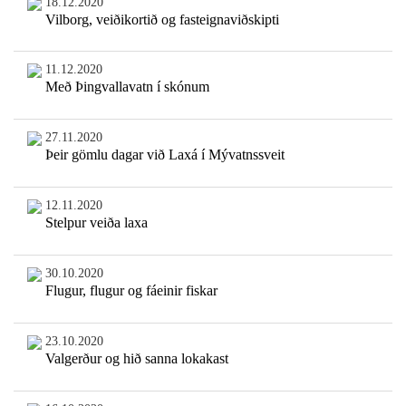
18.12.2020
Vilborg, veiðikortið og fasteignaviðskipti
11.12.2020
Með Þingvallavatn í skónum
27.11.2020
Þeir gömlu dagar við Laxá í Mývatnssveit
12.11.2020
Stelpur veiða laxa
30.10.2020
Flugur, flugur og fáeinir fiskar
23.10.2020
Valgerður og hið sanna lokakast