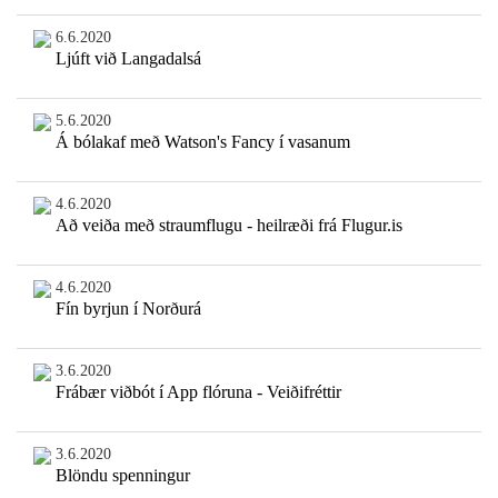
6.6.2020
Ljúft við Langadalsá
5.6.2020
Á bólakaf með Watson's Fancy í vasanum
4.6.2020
Að veiða með straumflugu - heilræði frá Flugur.is
4.6.2020
Fín byrjun í Norðurá
3.6.2020
Frábær viðbót í App flóruna - Veiðifréttir
3.6.2020
Blöndu spenningur