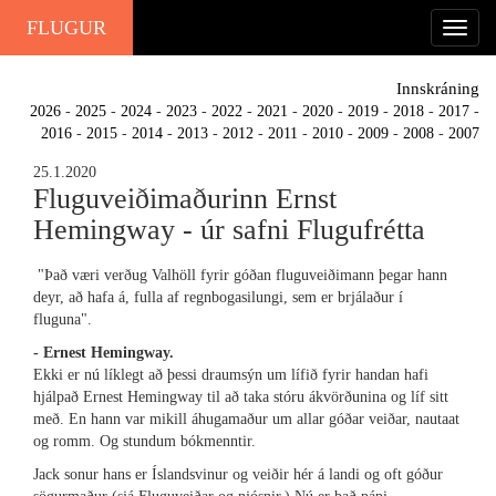
FLUGUR
Innskráning
2026
-
2025
-
2024
-
2023
-
2022
-
2021
-
2020
-
2019
-
2018
-
2017
-
2016
-
2015
-
2014
-
2013
-
2012
-
2011
-
2010
-
2009
-
2008
-
2007
25.1.2020
Fluguveiðimaðurinn Ernst
Hemingway - úr safni Flugufrétta
"Það væri verðug Valhöll fyrir góðan fluguveiðimann þegar hann
deyr, að hafa á, fulla af regnbogasilungi, sem er brjálaður í
fluguna".
- Ernest Hemingway.
Ekki er nú líklegt að þessi draumsýn um lífið fyrir handan hafi
hjálpað Ernest Hemingway til að taka stóru ákvörðunina og líf sitt
með. En hann var mikill áhugamaður um allar góðar veiðar, nautaat
og romm. Og stundum bókmenntir.
Jack sonur hans er Íslandsvinur og veiðir hér á landi og oft góður