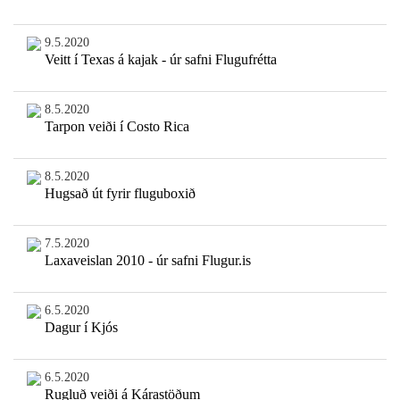
9.5.2020
Veitt í Texas á kajak - úr safni Flugufrétta
8.5.2020
Tarpon veiði í Costo Rica
8.5.2020
Hugsað út fyrir fluguboxið
7.5.2020
Laxaveislan 2010 - úr safni Flugur.is
6.5.2020
Dagur í Kjós
6.5.2020
Rugluð veiði á Kárastöðum