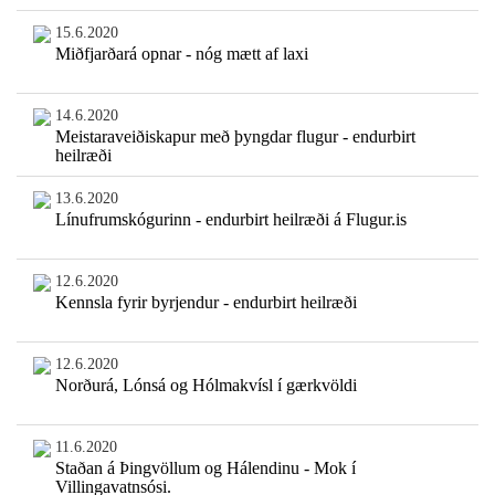
15.6.2020
Miðfjarðará opnar - nóg mætt af laxi
14.6.2020
Meistaraveiðiskapur með þyngdar flugur - endurbirt
heilræði
13.6.2020
Línufrumskógurinn - endurbirt heilræði á Flugur.is
12.6.2020
Kennsla fyrir byrjendur - endurbirt heilræði
12.6.2020
Norðurá, Lónsá og Hólmakvísl í gærkvöldi
11.6.2020
Staðan á Þingvöllum og Hálendinu - Mok í
Villingavatnsósi.