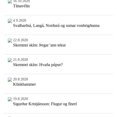
16.10.2020
Tímavélin
4.9.2020
Svalbarðsá, Langá, Norðurá og sumar vonbrigðanna
22.8.2020
Skemmri skírn: Þegar 'ann tekur
21.8.2020
Skemmri skírn: Hvaða púpur?
20.8.2020
Klinkhammer
19.8.2020
Sigurður Kristjánsson: Flugur og fínerí