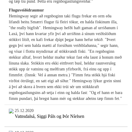
og tæp tíu pund. Þetta eru regnbogasilungsveiðar."
Fluguveiðidraumur
Hemingway segir að regnboginn taki flugu frekar en orm eða
lifandi beitu.Smærri flugur fá fleiri tökur, en halda fiskinum illa,
"the really bigfish". Hemingway hefði haft gaman af urriðanum í
Laxá, því hann kvartar yfir því að urriðinn á sínum veiðislóðum
stökkvi lítið, en kafi frekar djúpt þegar hann hefur tekið. "Þvert
gegn því sem halda mætti af forsíðum veiðiblaðanna," segir hann,
og vísar í flottu myndirnar af stökkvandi fiski. "En regnboginn
stekkur alltaf, hvort heldur maður tekur fast eða laust á honum með
línuna slaka. Stökkin eru ekki eitthvert busl, heldur raunveruleg
stökk upp úr vatninu og meðfram yfirborði, frá einu og upp í
fimmfet. (Innsk: Vel á annan metra.) "Fimm feta stökk hjá fiski
virðist ótrúlegt, en satt eigi að síður." Hemingway lýkur grein sinni
á því að skora á hvern sem ekki trúi sér um stökkkraft
regnbogasilungsins að setja í einn og halda fast: "Og ef hann er bara
fimm pundari, þá bregst hann mér og stekkur aðeins tæp fimm fet."
25.12.2020
Vatnsdalsá, Siggi Páls og Þór Níelsen