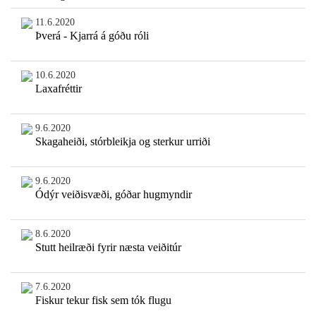
11.6.2020
Þverá - Kjarrá á góðu róli
10.6.2020
Laxafréttir
9.6.2020
Skagaheiði, stórbleikja og sterkur urriði
9.6.2020
Ódýr veiðisvæði, góðar hugmyndir
8.6.2020
Stutt heilræði fyrir næsta veiðitúr
7.6.2020
Fiskur tekur fisk sem tók flugu