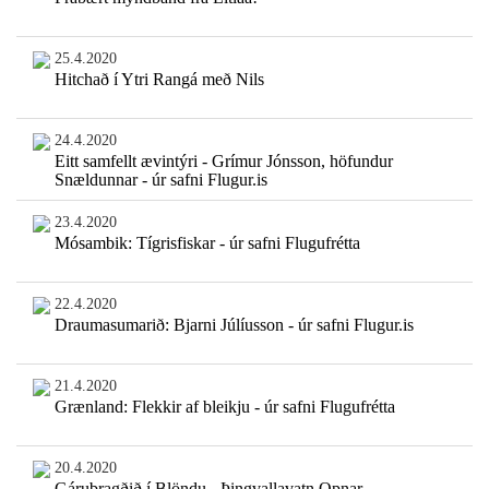
25.4.2020
Hitchað í Ytri Rangá með Nils
24.4.2020
Eitt samfellt ævintýri - Grímur Jónsson, höfundur
Snældunnar - úr safni Flugur.is
23.4.2020
Mósambik: Tígrisfiskar - úr safni Flugufrétta
22.4.2020
Draumasumarið: Bjarni Júlíusson - úr safni Flugur.is
21.4.2020
Grænland: Flekkir af bleikju - úr safni Flugufrétta
20.4.2020
Gárubragðið í Blöndu - Þingvallavatn Opnar