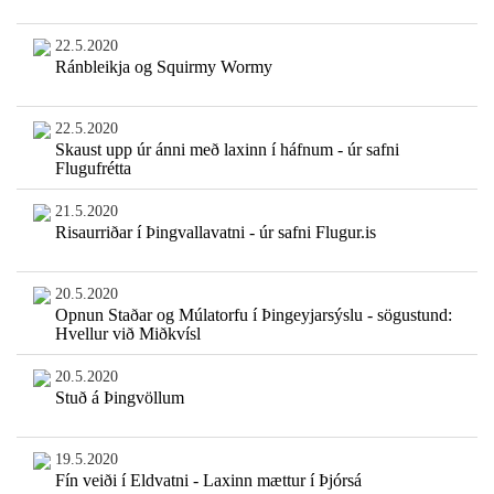
22.5.2020
Ránbleikja og Squirmy Wormy
22.5.2020
Skaust upp úr ánni með laxinn í háfnum - úr safni
Flugufrétta
21.5.2020
Risaurriðar í Þingvallavatni - úr safni Flugur.is
20.5.2020
Opnun Staðar og Múlatorfu í Þingeyjarsýslu - sögustund:
Hvellur við Miðkvísl
20.5.2020
Stuð á Þingvöllum
19.5.2020
Fín veiði í Eldvatni - Laxinn mættur í Þjórsá