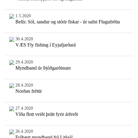
1.5.2020
Belís: Sól, sandur og stórir fiskar - úr safni Flugufrétta
30.4.2020
VÆS Fly fishing í Eyjafjarðará
29.4.2020
Myndband úr Þjóðgarðinum
28.4.2020
Norðan fréttir
27.4.2020
Víða flott veiði þrátt fyrir árferði
26.4.2020
Frábært myndband frá Litlaá!