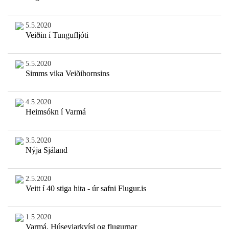
5.5.2020
Veiðin í Tungufljóti
5.5.2020
Simms vika Veiðihornsins
4.5.2020
Heimsókn í Varmá
3.5.2020
Nýja Sjáland
2.5.2020
Veitt í 40 stiga hita - úr safni Flugur.is
1.5.2020
Varmá, Húseyjarkvísl og flugurnar