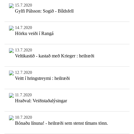
15.7.2020
Gylfi Pálsson: Sogið - Bíldsfell
14.7.2020
Hörku veiði í Rangá
13.7.2020
Veltikastið - kastað með Krieger : heilræði
12.7.2020
Veitt í hringstreymi : heilræði
11.7.2020
Hraðval: Veiðistaðalýsingar
10.7.2020
Bónaðu línuna! - heilræði sem stenst tímans tönn.