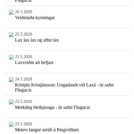
Flugur.is
26.5.2020
Veiðistaða kynningar
25.5.2020
Lax lax lax og aftur lax
25.5.2020
Laxveiðin að hefjast
24.5.2020
Kristján Kristjánsson: Ungadauði við Laxá - úr safni
Flugur.is
23.5.2020
Merkileg bleikjusaga - úr safni Flugur.is
23.5.2020
Meters langur urriði á Þingvöllum