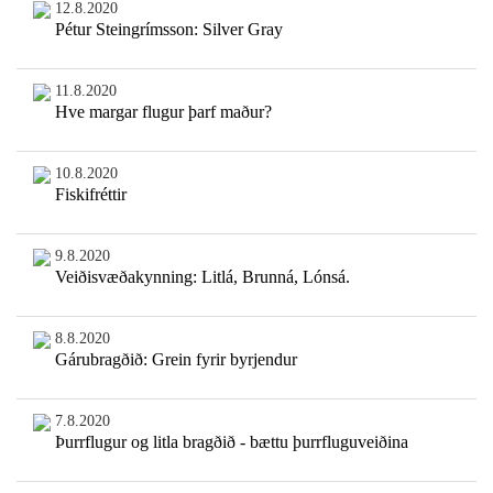
12.8.2020
Pétur Steingrímsson: Silver Gray
11.8.2020
Hve margar flugur þarf maður?
10.8.2020
Fiskifréttir
9.8.2020
Veiðisvæðakynning: Litlá, Brunná, Lónsá.
8.8.2020
Gárubragðið: Grein fyrir byrjendur
7.8.2020
Þurrflugur og litla bragðið - bættu þurrfluguveiðina