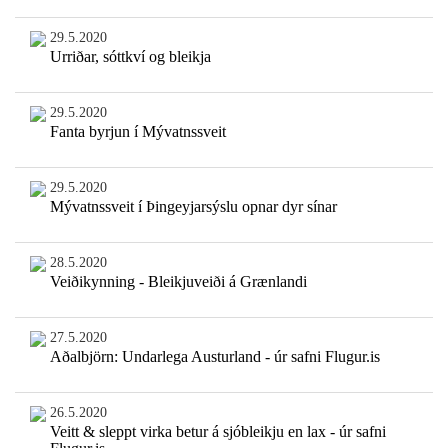
29.5.2020
Urriðar, sóttkví og bleikja
29.5.2020
Fanta byrjun í Mývatnssveit
29.5.2020
Mývatnssveit í Þingeyjarsýslu opnar dyr sínar
28.5.2020
Veiðikynning - Bleikjuveiði á Grænlandi
27.5.2020
Aðalbjörn: Undarlega Austurland - úr safni Flugur.is
26.5.2020
Veitt & sleppt virka betur á sjóbleikju en lax - úr safni