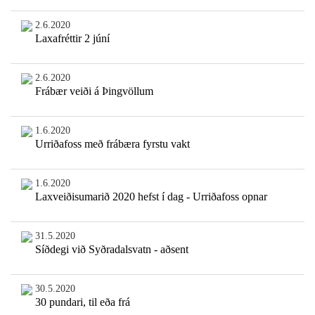
2.6.2020
Laxafréttir 2 júní
2.6.2020
Frábær veiði á Þingvöllum
1.6.2020
Urriðafoss með frábæra fyrstu vakt
1.6.2020
Laxveiðisumarið 2020 hefst í dag - Urriðafoss opnar
31.5.2020
Síðdegi við Syðradalsvatn - aðsent
30.5.2020
30 pundari, til eða frá