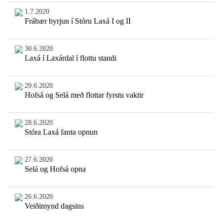
1.7.2020
Frábær byrjun í Stóru Laxá I og II
30.6.2020
Laxá í Laxárdal í flottu standi
29.6.2020
Hofsá og Selá með flottar fyrstu vaktir
28.6.2020
Stóra Laxá fanta opnun
27.6.2020
Selá og Hofsá opna
26.6.2020
Veiðimynd dagsins