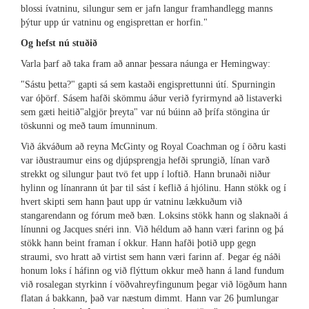
blossi ívatninu, silungur sem er jafn langur framhandlegg manns
þýtur upp úr vatninu og engisprettan er horfin."
Og hefst nú stuðið
Varla þarf að taka fram að annar þessara náunga er Hemingway:
"Sástu þetta?" gapti sá sem kastaði engisprettunni útí. Spurningin
var óþörf. Sásem hafði skömmu áður verið fyrirmynd að listaverki
sem gæti heitið"algjör þreyta" var nú búinn að þrífa stöngina úr
töskunni og með taum ímunninum.
Við ákváðum að reyna McGinty og Royal Coachman og í öðru kasti
var iðustraumur eins og djúpsprengja hefði sprungið, línan varð
strekkt og silungur þaut tvö fet upp í loftið. Hann brunaði niður
hylinn og línanrann út þar til sást í keflið á hjólinu. Hann stökk og í
hvert skipti sem hann þaut upp úr vatninu lækkuðum við
stangarendann og fórum með bæn. Loksins stökk hann og slaknaði á
línunni og Jacques snéri inn. Við héldum að hann væri farinn og þá
stökk hann beint framan í okkur. Hann hafði þotið upp gegn
straumi, svo hratt að virtist sem hann væri farinn af. Þegar ég náði
honum loks í háfinn og við flýttum okkur með hann á land fundum
við rosalegan styrkinn í vöðvahreyfingunum þegar við lögðum hann
flatan á bakkann, það var næstum dimmt. Hann var 26 þumlungar