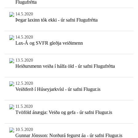
Flugufrétta
14.5.2020
Þegar laxinn tók ekki - úr safni Flugufrétta
14.5.2020
Lax-Á og SVFR gleðja veiðimenn
13.5.2020
Heiðursmenn veiða í hálfa öld - úr safni Flugufrétta
12.5.2020
Veiðiferð í Húseyjarkvísl - úr safni Flugur.is
11.5.2020
Tvöföld ánægja: Veiða og gefa - úr safni Flugur.is
10.5.2020
Gunnar Jónsson: Norðurá fegurst áa - úr safni Flugur.is