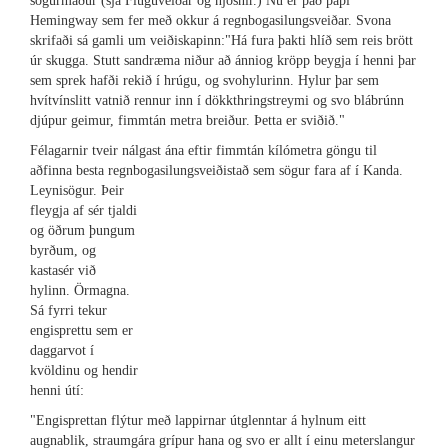
sögurmaður (sjá Fluguveiðar og njósnir.) Nú er það pápi
Hemingway sem fer með okkur á regnbogasilungsveiðar. Svona
skrifaði sá gamli um veiðiskapinn:"Há fura þakti hlíð sem reis brött
úr skugga. Stutt sandræma niður að ánniog kröpp beygja í henni þar
sem sprek hafði rekið í hrúgu, og svohylurinn. Hylur þar sem
hvítvínslitt vatnið rennur inn í dökkthringstreymi og svo blábrúnn
djúpur geimur, fimmtán metra breiður. Þetta er sviðið."
Félagarnir tveir nálgast ána eftir fimmtán kílómetra göngu til
aðfinna besta regnbogasilungsveiðistað sem sögur fara af í Kanda.
Leynisögur. Þeir
fleygja af sér tjaldi
og öðrum þungum
byrðum, og
kastasér við
hylinn. Örmagna.
Sá fyrri tekur
engisprettu sem er
daggarvot í
kvöldinu og hendir
henni útí:
"Engisprettan flýtur með lappirnar útglenntar á hylnum eitt
augnablik, straumgára grípur hana og svo er allt í einu meterslangur