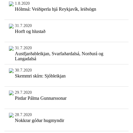
1.8.2020
Hólmsá: Veiðiperla hjá Reykjavík, leiðsögn
31.7.2020
Horft og hlustað
31.7.2020
Austfjarðableikjan, Svarfaðardalsá, Norðurá og
Langadalsá
30.7.2020
Skemmri skírn: Sjóbleikjan
29.7.2020
Pistlar Pálma Gunnarssonar
28.7.2020
Nokkrar góðar hugmyndir