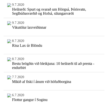
9.7.2020
Heilræði: Spurt og svarað um Hörgsá, Þórisvatn,
Seglbúðasvæðið og Hofsá, silungasvæði
9.7.2020
Vikutölur laxveiðinnar
8.7.2020
Risa Lax úr Blöndu
8.7.2020
Bestu brögðin við bleikjuna: 10 heilræði til að prenta -
endurbirt
7.7.2020
Mikið af fiski í ánum við höfuðborgina
6.7.2020
Flottur gangur í Soginu