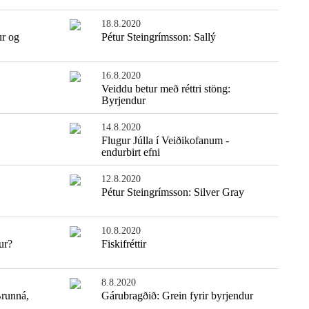
18.8.2020
ur og
Pétur Steingrímsson: Sallý
16.8.2020
Veiddu betur með réttri stöng:
Byrjendur
14.8.2020
Flugur Júlla í Veiðikofanum -
endurbirt efni
12.8.2020
Pétur Steingrímsson: Silver Gray
10.8.2020
ur?
Fiskifréttir
8.8.2020
Brunná,
Gárubragðið: Grein fyrir byrjendur