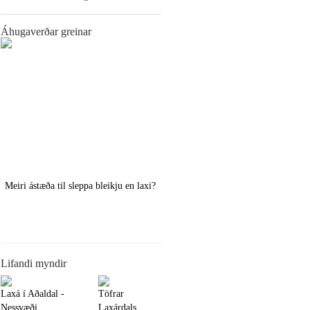
Áhugaverðar greinar
Meiri ástæða til sleppa bleikju en laxi?
Örstutt vorveiðiráð
Lifandi myndir
Laxá í Aðaldal -
Töfrar
Nessvæði
Laxárdals