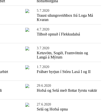
birt
höfuðborgina
5.7.2020
Traust silungsveiðibox frá Loga Má
Kvaran
4.7.2020
Tilboð opnuð í Flekkudalsá
3.7.2020
Ketuvötn, Sogið, Framvötnin og
Langá á Mýrum
1.7.2020
urbirt
Frábær byrjun í Stóru Laxá I og II
29.6.2020
di
Hofsá og Selá með flottar fyrstu vaktir
27.6.2020
Selá og Hofsá opna