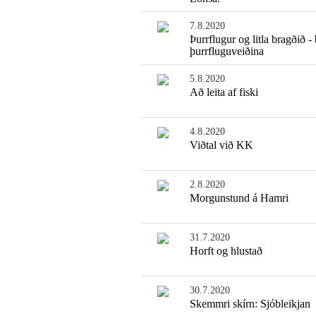
7.8.2020
Þurrflugur og litla bragðið -
þurrfluguveiðina
5.8.2020
Að leita af fiski
4.8.2020
Viðtal við KK
2.8.2020
Morgunstund á Hamri
31.7.2020
Horft og hlustað
30.7.2020
Skemmri skírn: Sjóbleikjan