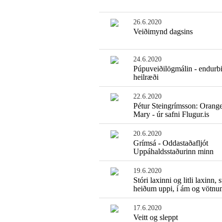
26.6.2020
Veiðimynd dagsins
24.6.2020
Púpuveiðilögmálin - endurbi
heilræði
22.6.2020
Pétur Steingrímsson: Orang
Mary - úr safni Flugur.is
20.6.2020
Grímsá - Oddastaðafljót
Uppáhaldsstaðurinn minn
19.6.2020
Stóri laxinni og litli laxinn, 
heiðum uppi, í ám og vötnu
17.6.2020
Veitt og sleppt