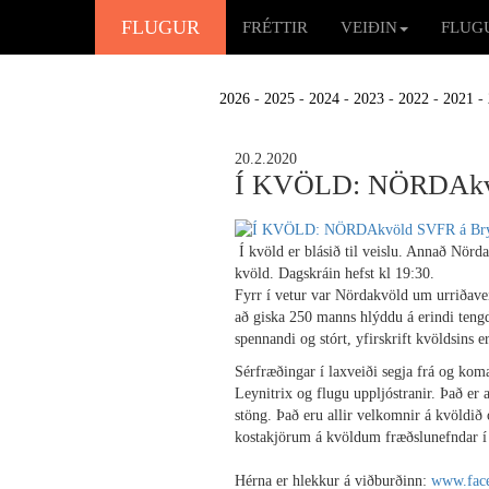
FLUGUR
FRÉTTIR
VEIÐIN
FLUG
2026
-
2025
-
2024
-
2023
-
2022
-
2021
-
20.2.2020
Í KVÖLD: NÖRDAkvö
Í kvöld er blásið til veislu. Annað Nörd
kvöld. Dagskráin hefst kl 19:30.
Fyrr í vetur var Nördakvöld um urriðave
að giska 250 manns hlýddu á erindi teng
spennandi og stórt, yfirskrift kvöldsins 
Sérfræðingar í laxveiði segja frá og ko
Leynitrix og flugu uppljóstranir. Það e
stöng. Það eru allir velkomnir á kvöldið 
kostakjörum á kvöldum fræðslunefndar í 
Hérna er hlekkur á viðburðinn:
www.face