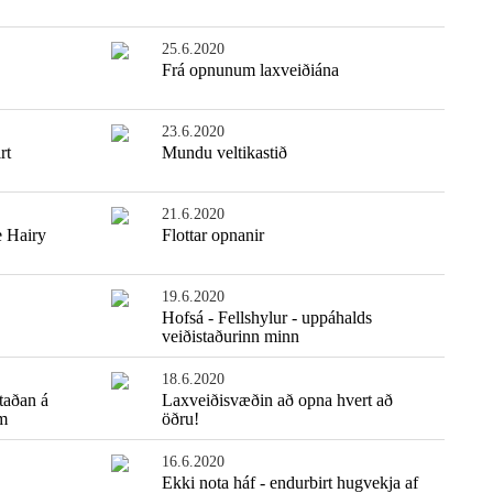
25.6.2020
Frá opnunum laxveiðiána
23.6.2020
rt
Mundu veltikastið
21.6.2020
e Hairy
Flottar opnanir
19.6.2020
Hofsá - Fellshylur - uppáhalds
veiðistaðurinn minn
18.6.2020
staðan á
Laxveiðisvæðin að opna hvert að
m
öðru!
16.6.2020
Ekki nota háf - endurbirt hugvekja af