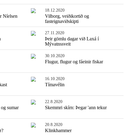
18.12.2020
r Níelsen
Vilborg, veiðikortið og
fasteignaviðskipti
27.11.2020
m
Þeir gömlu dagar við Laxá í
Mývatnssveit
30.10.2020
Flugur, flugur og fáeinir fiskar
16.10.2020
Einfaldasta fiskisúpan
kast
Tímavélin
22.8.2020
 og sumar
Skemmri skírn: Þegar 'ann tekur
20.8.2020
r?
Klinkhammer