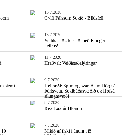
15.7.2020
eboom
Gylfi Pálsson: Sogið - Bíldsfell
13.7.2020
Veltikastið - kastað með Krieger :
heilræði
11.7.2020
i
Hraðval: Veiðistaðalýsingar
9.7.2020
m stenst
Heilræði: Spurt og svarað um Hörgsá,
Þórisvatn, Seglbúðasvæðið og Hofsá,
silungasvæði
8.7.2020
Risa Lax úr Blöndu
7.7.2020
: 10
Mikið af fiski í ánum við