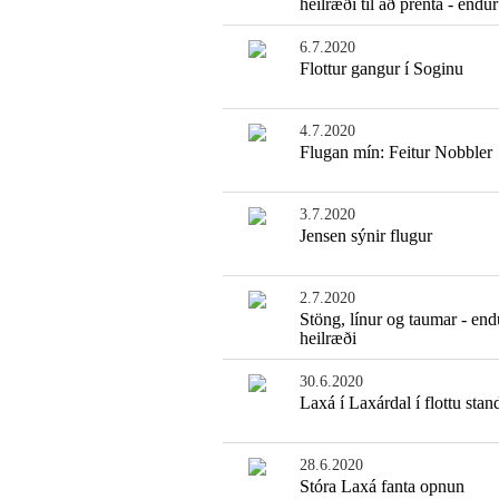
heilræði til að prenta - endur
6.7.2020
Flottur gangur í Soginu
4.7.2020
Flugan mín: Feitur Nobbler
3.7.2020
Jensen sýnir flugur
2.7.2020
Stöng, línur og taumar - end
heilræði
30.6.2020
Laxá í Laxárdal í flottu stan
28.6.2020
Stóra Laxá fanta opnun