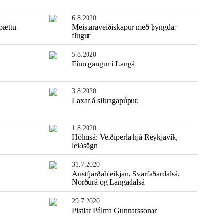
6.8.2020
 bættu
Meistaraveiðiskapur með þyngdar
flugur
5.8.2020
Fínn gangur í Langá
3.8.2020
Laxar á silungapúpur.
1.8.2020
Hólmsá: Veiðiperla hjá Reykjavík,
leiðsögn
31.7.2020
Austfjarðableikjan, Svarfaðardalsá,
Norðurá og Langadalsá
29.7.2020
Pistlar Pálma Gunnarssonar