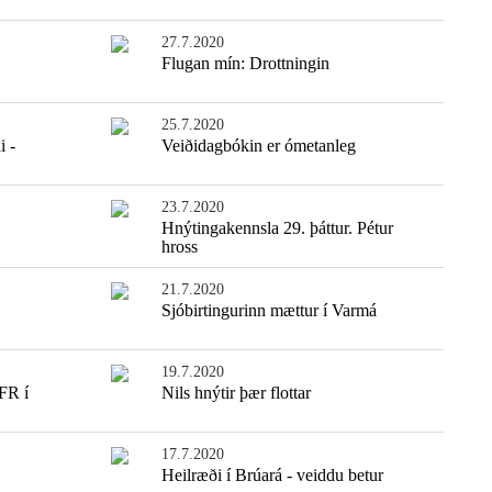
27.7.2020
Flugan mín: Drottningin
25.7.2020
i -
Veiðidagbókin er ómetanleg
23.7.2020
Hnýtingakennsla 29. þáttur. Pétur
hross
21.7.2020
Sjóbirtingurinn mættur í Varmá
19.7.2020
FR í
Nils hnýtir þær flottar
17.7.2020
Heilræði í Brúará - veiddu betur