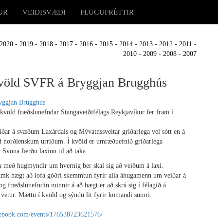
UR
VEIÐISVÆÐI
FLUGUFRÉTTIR
2020
-
2019
-
2018
-
2017
-
2016
-
2015
-
2014
-
2013
-
2012
-
2011
-
2010
-
2009
-
2008
-
2007
ld SVFR á Bryggjan Brugghús
akvöld fræðslunefndar Stangaveiðifélags Reykjavíkur fer fram í
iðar á svæðum Laxárdals og Mývatnssveitar gríðarlega vel sótt en á
d norðlenskum urriðum. Í kvöld er umræðuefnið gríðarlega
er Svona færðu laxinn til að taka.
ma með hugmyndir um hvernig ber skal sig að veiðum á laxi.
r amk hægt að lofa góðri skemmtun fyrir alla áhugamenn um veiðar á
og fræðslunefndin minnir á að hægt er að skrá sig í félagið á
vetur. Mættu í kvöld og sýndu lit fyrir komandi sumri.
book.com/events/176538723621576/