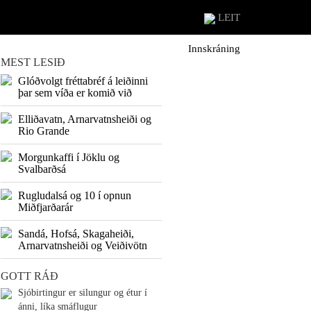
LEIT
Innskráning
MEST LESIÐ
Glóðvolgt fréttabréf á leiðinni
þar sem víða er komið við
Elliðavatn, Arnarvatnsheiði og
Rio Grande
Morgunkaffi í Jöklu og
Svalbarðsá
Rugludalsá og 10 í opnun
Miðfjarðarár
Sandá, Hofsá, Skagaheiði,
Arnarvatnsheiði og Veiðivötn
GOTT RÁÐ
Sjóbirtingur er silungur og étur í
ánni, líka smáflugur