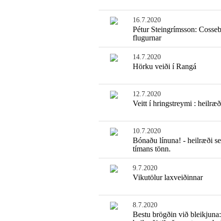
16.7.2020
Pétur Steingrímsson: Coss
flugurnar
14.7.2020
Hörku veiði í Rangá
12.7.2020
Veitt í hringstreymi : heilræð
10.7.2020
Bónaðu línuna! - heilræði se
tímans tönn.
9.7.2020
Vikutölur laxveiðinnar
8.7.2020
Bestu brögðin við bleikjuna