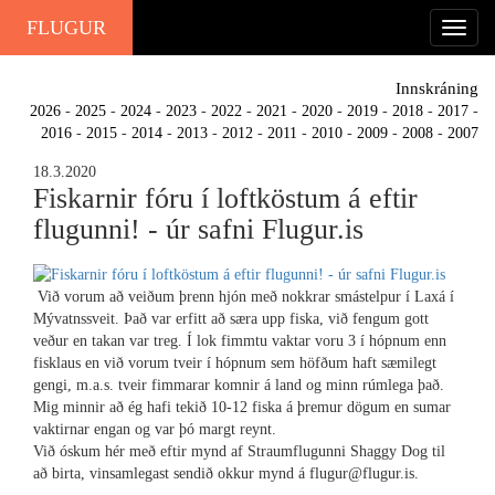
FLUGUR
Innskráning
2026
-
2025
-
2024
-
2023
-
2022
-
2021
-
2020
-
2019
-
2018
-
2017
-
2016
-
2015
-
2014
-
2013
-
2012
-
2011
-
2010
-
2009
-
2008
-
2007
18.3.2020
Fiskarnir fóru í loftköstum á eftir
flugunni! - úr safni Flugur.is
Við vorum að veiðum þrenn hjón með nokkrar smástelpur í Laxá í
Mývatnssveit. Það var erfitt að særa upp fiska, við fengum gott
veður en takan var treg. Í lok fimmtu vaktar voru 3 í hópnum enn
fisklaus en við vorum tveir í hópnum sem höfðum haft sæmilegt
gengi, m.a.s. tveir fimmarar komnir á land og minn rúmlega það.
Mig minnir að ég hafi tekið 10-12 fiska á þremur dögum en sumar
vaktirnar engan og var þó margt reynt.
Við óskum hér með eftir mynd af Straumflugunni Shaggy Dog til
að birta, vinsamlegast sendið okkur mynd á flugur@flugur.is.