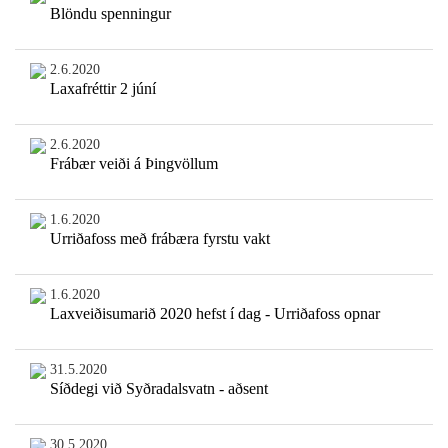
Blöndu spenningur
2.6.2020
Laxafréttir 2 júní
2.6.2020
Frábær veiði á Þingvöllum
1.6.2020
Urriðafoss með frábæra fyrstu vakt
1.6.2020
Laxveiðisumarið 2020 hefst í dag - Urriðafoss opnar
31.5.2020
Síðdegi við Syðradalsvatn - aðsent
30.5.2020