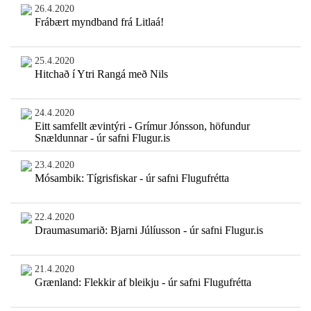
26.4.2020
Frábært myndband frá Litlaá!
25.4.2020
Hitchað í Ytri Rangá með Nils
24.4.2020
Eitt samfellt ævintýri - Grímur Jónsson, höfundur
Snældunnar - úr safni Flugur.is
23.4.2020
Mósambik: Tígrisfiskar - úr safni Flugufrétta
22.4.2020
Draumasumarið: Bjarni Júlíusson - úr safni Flugur.is
21.4.2020
Grænland: Flekkir af bleikju - úr safni Flugufrétta