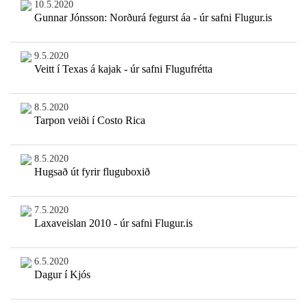
10.5.2020
Gunnar Jónsson: Norðurá fegurst áa - úr safni Flugur.is
9.5.2020
Veitt í Texas á kajak - úr safni Flugufrétta
8.5.2020
Tarpon veiði í Costo Rica
8.5.2020
Hugsað út fyrir fluguboxið
7.5.2020
Laxaveislan 2010 - úr safni Flugur.is
6.5.2020
Dagur í Kjós