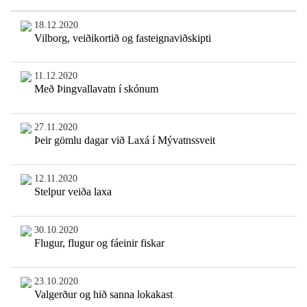
18.12.2020
Vilborg, veiðikortið og fasteignaviðskipti
11.12.2020
Með Þingvallavatn í skónum
27.11.2020
Þeir gömlu dagar við Laxá í Mývatnssveit
12.11.2020
Stelpur veiða laxa
30.10.2020
Flugur, flugur og fáeinir fiskar
23.10.2020
Valgerður og hið sanna lokakast