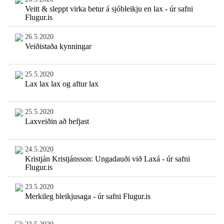
Veitt & sleppt virka betur á sjóbleikju en lax - úr safni
Flugur.is
26.5.2020
Veiðistaða kynningar
25.5.2020
Lax lax lax og aftur lax
25.5.2020
Laxveiðin að hefjast
24.5.2020
Kristján Kristjánsson: Ungadauði við Laxá - úr safni
Flugur.is
23.5.2020
Merkileg bleikjusaga - úr safni Flugur.is