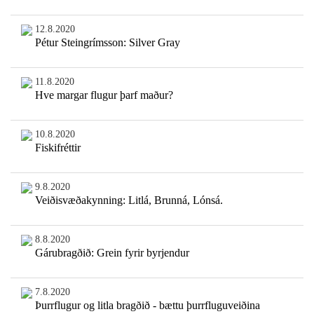
12.8.2020
Pétur Steingrímsson: Silver Gray
11.8.2020
Hve margar flugur þarf maður?
10.8.2020
Fiskifréttir
9.8.2020
Veiðisvæðakynning: Litlá, Brunná, Lónsá.
8.8.2020
Gárubragðið: Grein fyrir byrjendur
7.8.2020
Þurrflugur og litla bragðið - bættu þurrfluguveiðina