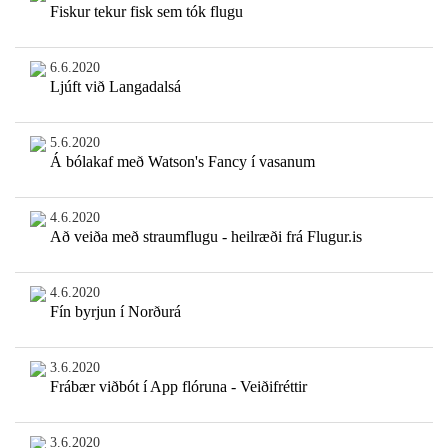
Fiskur tekur fisk sem tók flugu
6.6.2020
Ljúft við Langadalsá
5.6.2020
Á bólakaf með Watson's Fancy í vasanum
4.6.2020
Að veiða með straumflugu - heilræði frá Flugur.is
4.6.2020
Fín byrjun í Norðurá
3.6.2020
Frábær viðbót í App flóruna - Veiðifréttir
3.6.2020