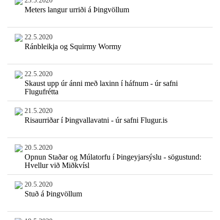
23.5.2020
Meters langur urriði á Þingvöllum
22.5.2020
Ránbleikja og Squirmy Wormy
22.5.2020
Skaust upp úr ánni með laxinn í háfnum - úr safni
Flugufrétta
21.5.2020
Risaurriðar í Þingvallavatni - úr safni Flugur.is
20.5.2020
Opnun Staðar og Múlatorfu í Þingeyjarsýslu - sögustund:
Hvellur við Miðkvísl
20.5.2020
Stuð á Þingvöllum