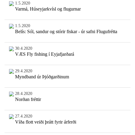
1.5.2020
Varmá, Húseyjarkvísl og flugurnar
1.5.2020
Belís: Sól, sandur og stórir fiskar - úr safni Flugufrétta
30.4.2020
VÆS Fly fishing í Eyjafjarðará
29.4.2020
Myndband úr Þjóðgarðinum
28.4.2020
Norðan fréttir
27.4.2020
Víða flott veiði þrátt fyrir árferði