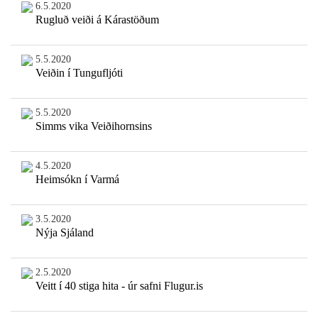
6.5.2020
Rugluð veiði á Kárastöðum
5.5.2020
Veiðin í Tungufljóti
5.5.2020
Simms vika Veiðihornsins
4.5.2020
Heimsókn í Varmá
3.5.2020
Nýja Sjáland
2.5.2020
Veitt í 40 stiga hita - úr safni Flugur.is