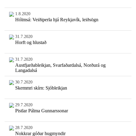
1.8.2020
Hólmsá: Veiðiperla hjá Reykjavík, leiðsögn
31.7.2020
Horft og hlustað
31.7.2020
Austfjarðableikjan, Svarfaðardalsá, Norðurá og
Langadalsá
30.7.2020
Skemmri skírn: Sjóbleikjan
29.7.2020
Pistlar Pálma Gunnarssonar
28.7.2020
Nokkrar góðar hugmyndir