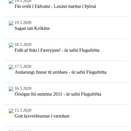
19.5.2020
Fín veiði í Eldvatni - Laxinn mættur í Þjórsá
19.5.2020
Sagan um Krókinn
18.5.2020
Fullt af fiski í Færeyjum! - úr safni Flugufrétta
17.5.2020
Andarungi finnur til urriðans - úr safni Flugufrétta
16.5.2020
Örsögur frá sumrinu 2011 - úr safni Flugufrétta
15.5.2020
Gott laxveiðisumar í vændum