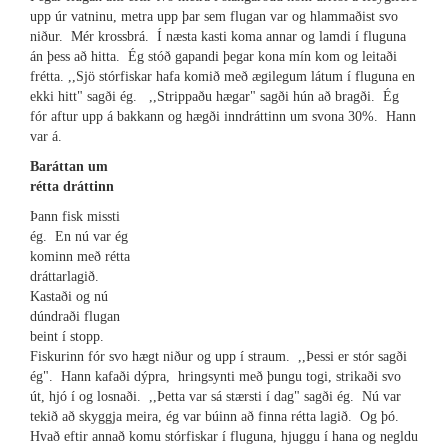
upp úr vatninu, metra upp þar sem flugan var og hlammaðist svo
niður. Mér krossbrá. Í næsta kasti koma annar og lamdi í fluguna
án þess að hitta. Ég stóð gapandi þegar kona mín kom og leitaði
frétta. ,,Sjö stórfiskar hafa komið með ægilegum látum í fluguna en
ekki hitt" sagði ég. ,,Strippaðu hægar" sagði hún að bragði. Ég
fór aftur upp á bakkann og hægði inndráttinn um svona 30%. Hann
var á.
Baráttan um
rétta dráttinn
Þann fisk missti
ég. En nú var ég
kominn með rétta
dráttarlagið.
Kastaði og nú
dúndraði flugan
beint í stopp.
Fiskurinn fór svo hægt niður og upp í straum. ,,Þessi er stór sagði
ég". Hann kafaði dýpra, hringsynti með þungu togi, strikaði svo
út, hjó í og losnaði. ,,Þetta var sá stærsti í dag" sagði ég. Nú var
tekið að skyggja meira, ég var búinn að finna rétta lagið. Og þó.
Hvað eftir annað komu stórfiskar í fluguna, hjuggu í hana og negldu