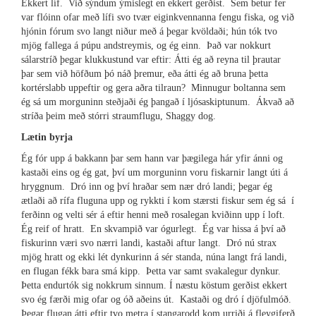
Ekkert líf. Við sýndum ýmislegt en ekkert gerðist. Sem betur fer
var flóinn ofar með lífi svo tvær eiginkvennanna fengu fiska, og við
hjónin fórum svo langt niður með á þegar kvöldaði; hún tók tvo
mjög fallega á púpu andstreymis, og ég einn. Það var nokkurt
sálarstríð þegar klukkustund var eftir: Átti ég að reyna til þrautar
þar sem við höfðum þó náð þremur, eða átti ég að bruna þetta
kortérslabb uppeftir og gera aðra tilraun? Minnugur boltanna sem
ég sá um morguninn steðjaði ég þangað í ljósaskiptunum. Ákvað að
stríða þeim með stórri straumflugu, Shaggy dog.
Lætin byrja
Ég fór upp á bakkann þar sem hann var þægilega hár yfir ánni og
kastaði eins og ég gat, því um morguninn voru fiskarnir langt úti á
hryggnum. Dró inn og því hraðar sem nær dró landi; þegar ég
ætlaði að rífa fluguna upp og rykkti í kom stærsti fiskur sem ég sá í
ferðinn og velti sér á eftir henni með rosalegan kviðinn upp í loft.
Ég reif of hratt. En skvampið var ógurlegt. Ég var hissa á því að
fiskurinn væri svo nærri landi, kastaði aftur langt. Dró nú strax
mjög hratt og ekki lét dynkurinn á sér standa, núna langt frá landi,
en flugan fékk bara smá kipp. Þetta var samt svakalegur dynkur.
Þetta endurtók sig nokkrum sinnum. Í næstu köstum gerðist ekkert
svo ég færði mig ofar og óð aðeins út. Kastaði og dró í djöfulmóð.
Þegar flugan átti eftir tvo metra í stangarodd kom urriði á fleygiferð