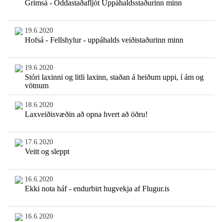
Grímsá - Oddastaðafljót Uppáhaldsstaðurinn minn
19.6.2020
Hofsá - Fellshylur - uppáhalds veiðistaðurinn minn
19.6.2020
Stóri laxinni og litli laxinn, staðan á heiðum uppi, í ám og
vötnum
18.6.2020
Laxveiðisvæðin að opna hvert að öðru!
17.6.2020
Veitt og sleppt
16.6.2020
Ekki nota háf - endurbirt hugvekja af Flugur.is
16.6.2020