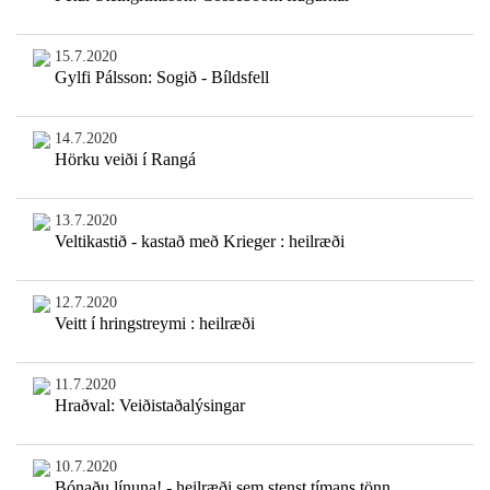
15.7.2020
Gylfi Pálsson: Sogið - Bíldsfell
14.7.2020
Hörku veiði í Rangá
13.7.2020
Veltikastið - kastað með Krieger : heilræði
12.7.2020
Veitt í hringstreymi : heilræði
11.7.2020
Hraðval: Veiðistaðalýsingar
10.7.2020
Bónaðu línuna! - heilræði sem stenst tímans tönn.