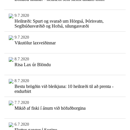
9.7.2020
Heilræði: Spurt og svarað um Hörgsá, Þórisvatn,
Seglbúðasvæðið og Hofsá, silungasvæði
9.7.2020
Vikutölur laxveiðinnar
8.7.2020
Risa Lax úr Blöndu
8.7.2020
Bestu brögðin við bleikjuna: 10 heilræði til að prenta -
endurbirt
7.7.2020
Mikið af fiski í ánum við höfuðborgina
6.7.2020
Flottur gangur í Soginu