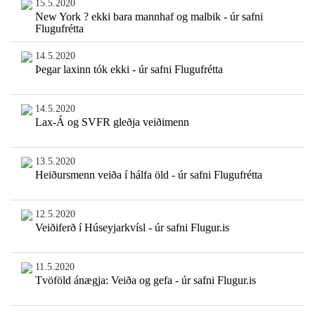
15.5.2020
New York ? ekki bara mannhaf og malbik - úr safni
Flugufrétta
14.5.2020
Þegar laxinn tók ekki - úr safni Flugufrétta
14.5.2020
Lax-Á og SVFR gleðja veiðimenn
13.5.2020
Heiðursmenn veiða í hálfa öld - úr safni Flugufrétta
12.5.2020
Veiðiferð í Húseyjarkvísl - úr safni Flugur.is
11.5.2020
Tvöföld ánægja: Veiða og gefa - úr safni Flugur.is