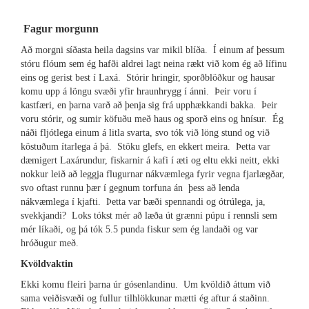
Fagur morgunn
Að morgni síðasta heila dagsins var mikil blíða. Í einum af þessum
stóru flóum sem ég hafði aldrei lagt neina rækt við kom ég að lífinu
eins og gerist best í Laxá. Stórir hringir, sporðblöðkur og hausar
komu upp á löngu svæði yfir hraunhrygg í ánni. Þeir voru í
kastfæri, en þarna varð að þenja sig frá upphækkandi bakka. Þeir
voru stórir, og sumir köfuðu með haus og sporð eins og hnísur. Ég
náði fljótlega einum á litla svarta, svo tók við löng stund og við
köstuðum ítarlega á þá. Stöku glefs, en ekkert meira. Þetta var
dæmigert Laxárundur, fiskarnir á kafi í æti og eltu ekki neitt, ekki
nokkur leið að leggja flugurnar nákvæmlega fyrir vegna fjarlægðar,
svo oftast runnu þær í gegnum torfuna án þess að lenda
nákvæmlega í kjafti. Þetta var bæði spennandi og ótrúlega, ja,
svekkjandi? Loks tókst mér að læða út grænni púpu í rennsli sem
mér líkaði, og þá tók 5.5 punda fiskur sem ég landaði og var
hróðugur með.
Kvöldvaktin
Ekki komu fleiri þarna úr gósenlandinu. Um kvöldið áttum við
sama veiðisvæði og fullur tilhlökkunar mætti ég aftur á staðinn.