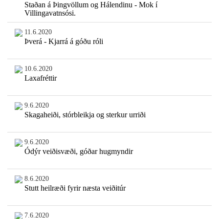
Staðan á Þingvöllum og Hálendinu - Mok í
Villingavatnsósi.
11.6.2020
Þverá - Kjarrá á góðu róli
10.6.2020
Laxafréttir
9.6.2020
Skagaheiði, stórbleikja og sterkur urriði
9.6.2020
Ódýr veiðisvæði, góðar hugmyndir
8.6.2020
Stutt heilræði fyrir næsta veiðitúr
7.6.2020