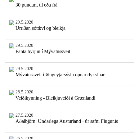
30 pundari, til eða frá
29.5.2020
Urriðar, sóttkví og bleikja
29.5.2020
Fanta byrjun í Mývatnssveit
29.5.2020
Mývatnssveit í Þingeyjarsýslu opnar dyr sínar
28.5.2020
Veiðikynning - Bleikjuveiði á Grænlandi
27.5.2020
Aðalbjörn: Undarlega Austurland - úr safni Flugur.is
26.5.2020