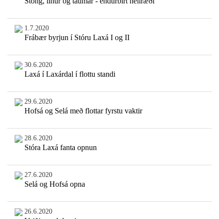
Stöng, línur og taumar - endurbirt heilræði
1.7.2020
Frábær byrjun í Stóru Laxá I og II
30.6.2020
Laxá í Laxárdal í flottu standi
29.6.2020
Hofsá og Selá með flottar fyrstu vaktir
28.6.2020
Stóra Laxá fanta opnun
27.6.2020
Selá og Hofsá opna
26.6.2020