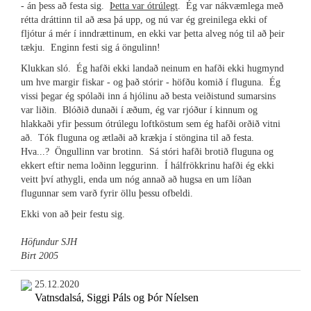
- án þess að festa sig.
Þetta var ótrúlegt
. Ég var nákvæmlega með
rétta dráttinn til að æsa þá upp, og nú var ég greinilega ekki of
fljótur á mér í inndrættinum, en ekki var þetta alveg nóg til að þeir
tækju. Enginn festi sig á öngulinn!
Klukkan sló. Ég hafði ekki landað neinum en hafði ekki hugmynd
um hve margir fiskar - og það stórir - höfðu komið í fluguna. Ég
vissi þegar ég spólaði inn á hjólinu að besta veiðistund sumarsins
var liðin. Blóðið dunaði í æðum, ég var rjóður í kinnum og
hlakkaði yfir þessum ótrúlegu loftköstum sem ég hafði orðið vitni
að. Tók fluguna og ætlaði að krækja í stöngina til að festa.
Hva...? Öngullinn var brotinn. Sá stóri hafði brotið fluguna og
ekkert eftir nema loðinn leggurinn. Í hálfrökkrinu hafði ég ekki
veitt því athygli, enda um nóg annað að hugsa en um líðan
flugunnar sem varð fyrir öllu þessu ofbeldi.
Ekki von að þeir festu sig.
Höfundur SJH
Birt 2005
25.12.2020
Vatnsdalsá, Siggi Páls og Þór Níelsen