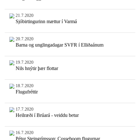
21.7.2020
Sjóbirtingurinn mættur í Varmá
20.7.2020
Barna og unglingadagar SVFR í Elliðaánum
19.7.2020
Nils hnýtir þær flottar
18.7.2020
Flugufréttir
17.7.2020
Heilræði í Brúará - veiddu betur
16.7.2020
Pétur Steingrímsson: Cosseboom flugurnar