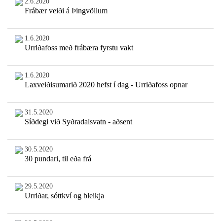
2.6.2020
Frábær veiði á Þingvöllum
1.6.2020
Urriðafoss með frábæra fyrstu vakt
1.6.2020
Laxveiðisumarið 2020 hefst í dag - Urriðafoss opnar
31.5.2020
Síðdegi við Syðradalsvatn - aðsent
30.5.2020
30 pundari, til eða frá
29.5.2020
Urriðar, sóttkví og bleikja