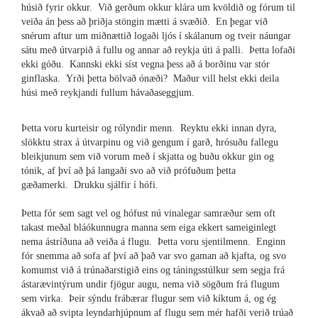
húsið fyrir okkur. Við gerðum okkur klára um kvöldið og fórum til
veiða án þess að þriðja stöngin mætti á svæðið. En þegar við
snérum aftur um miðnættið logaði ljós í skálanum og tveir náungar
sátu með útvarpið á fullu og annar að reykja úti á palli. Þetta lofaði
ekki góðu. Kannski ekki síst vegna þess að á borðinu var stór
ginflaska. Yrði þetta bölvað ónæði? Maður vill helst ekki deila
húsi með reykjandi fullum hávaðaseggjum.
Þetta voru kurteisir og rólyndir menn. Reyktu ekki innan dyra,
slökktu strax á útvarpinu og við gengum í garð, hrósuðu fallegu
bleikjunum sem við vorum með í skjatta og buðu okkur gin og
tónik, af því að þá langaði svo að við prófuðum þetta
gæðamerki. Drukku sjálfir í hófi.
Þetta fór sem sagt vel og hófust nú vinalegar samræður sem oft
takast meðal bláókunnugra manna sem eiga ekkert sameiginlegt
nema ástríðuna að veiða á flugu. Þetta voru sjentilmenn. Enginn
fór snemma að sofa af því að það var svo gaman að kjafta, og svo
komumst við á trúnaðarstigið eins og táningsstúlkur sem segja frá
ástarævintýrum undir fjögur augu, nema við sögðum frá flugum
sem virka. Þeir sýndu frábærar flugur sem við kíktum á, og ég
ákvað að svipta leyndarhjúpnum af flugu sem mér hafði verið trúað