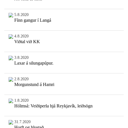
5.8.2020
Fínn gangur í Langá
4.8.2020
Viðtal við KK
3.8.2020
Laxar á silungapúpur.
2.8.2020
Morgunstund á Hamri
1.8.2020
Hólmsá: Veiðiperla hjá Reykjavík, leiðsögn
31.7.2020
Horft og hlustað