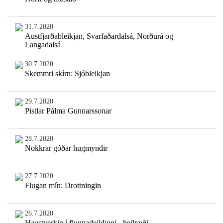
31.7.2020
Austfjarðableikjan, Svarfaðardalsá, Norðurá og
Langadalsá
30.7.2020
Skemmri skírn: Sjóbleikjan
29.7.2020
Pistlar Pálma Gunnarssonar
28.7.2020
Nokkrar góðar hugmyndir
27.7.2020
Flugan mín: Drottningin
26.7.2020
Haustverkin í flugnadeildinni - heilræði