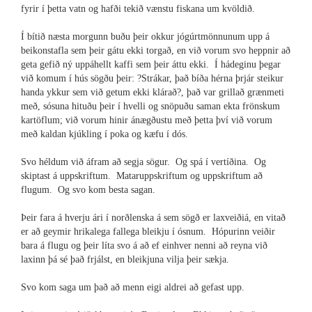
fyrir í þetta vatn og hafði tekið vænstu fiskana um kvöldið.
Í bítið næsta morgunn buðu þeir okkur jógúrtmönnunum upp á
beikonstafla sem þeir gátu ekki torgað, en við vorum svo heppnir að
geta gefið ný uppáhellt kaffi sem þeir áttu ekki. Í hádeginu þegar
við komum í hús sögðu þeir: ?Strákar, það bíða hérna þrjár steikur
handa ykkur sem við getum ekki klárað?, það var grillað grænmeti
með, sósuna hituðu þeir í hvelli og snöpuðu saman ekta frönskum
kartöflum; við vorum hinir ánægðustu með þetta því við vorum
með kaldan kjúkling í poka og kæfu í dós.
Svo héldum við áfram að segja sögur. Og spá í vertíðina. Og
skiptast á uppskriftum. Mataruppskriftum og uppskriftum að
flugum. Og svo kom besta sagan.
Þeir fara á hverju ári í norðlenska á sem sögð er laxveiðiá, en vitað
er að geymir hrikalega fallega bleikju í ósnum. Hópurinn veiðir
bara á flugu og þeir líta svo á að ef einhver nenni að reyna við
laxinn þá sé það frjálst, en bleikjuna vilja þeir sækja.
Svo kom saga um það að menn eigi aldrei að gefast upp.