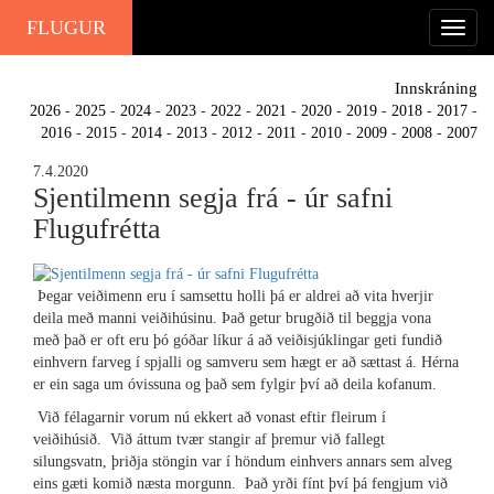
FLUGUR
Innskráning
2026
-
2025
-
2024
-
2023
-
2022
-
2021
-
2020
-
2019
-
2018
-
2017
-
2016
-
2015
-
2014
-
2013
-
2012
-
2011
-
2010
-
2009
-
2008
-
2007
7.4.2020
Sjentilmenn segja frá - úr safni
Flugufrétta
Þegar veiðimenn eru í samsettu holli þá er aldrei að vita hverjir
deila með manni veiðihúsinu. Það getur brugðið til beggja vona
með það er oft eru þó góðar líkur á að veiðisjúklingar geti fundið
einhvern farveg í spjalli og samveru sem hægt er að sættast á. Hérna
er ein saga um óvissuna og það sem fylgir því að deila kofanum.
Við félagarnir vorum nú ekkert að vonast eftir fleirum í
veiðihúsið. Við áttum tvær stangir af þremur við fallegt
silungsvatn, þriðja stöngin var í höndum einhvers annars sem alveg
eins gæti komið næsta morgunn. Það yrði fínt því þá fengjum við