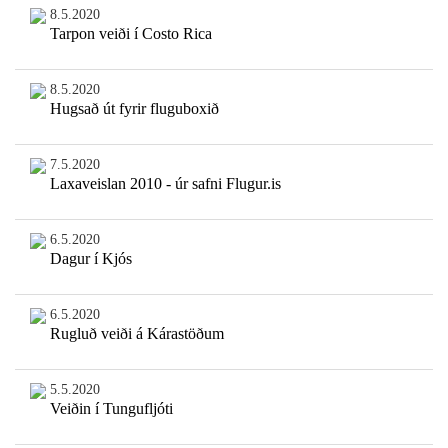
8.5.2020
Tarpon veiði í Costo Rica
8.5.2020
Hugsað út fyrir fluguboxið
7.5.2020
Laxaveislan 2010 - úr safni Flugur.is
6.5.2020
Dagur í Kjós
6.5.2020
Rugluð veiði á Kárastöðum
5.5.2020
Veiðin í Tungufljóti