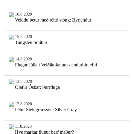
16.8.2020
Veiddu betur með réttri stöng: Byrjendur
15.8.2020
Tungsten örtúbur
14.8.2020
Flugur Júlla í Veiðikofanum - endurbirt efni
13.8.2020
Ólafur Óskar: Þurrfluga
12.8.2020
Pétur Steingrímsson: Silver Gray
11.8.2020
Hve margar flugur þarf maður?