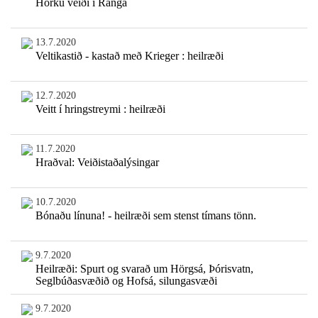
Hörku veiði í Rangá
13.7.2020
Veltikastið - kastað með Krieger : heilræði
12.7.2020
Veitt í hringstreymi : heilræði
11.7.2020
Hraðval: Veiðistaðalýsingar
10.7.2020
Bónaðu línuna! - heilræði sem stenst tímans tönn.
9.7.2020
Heilræði: Spurt og svarað um Hörgsá, Þórisvatn,
Seglbúðasvæðið og Hofsá, silungasvæði
9.7.2020