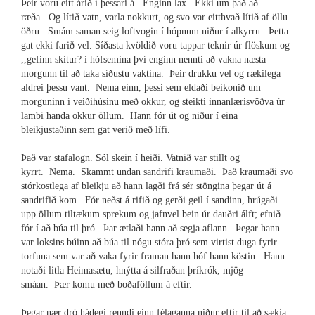
Þeir voru eitt árið í þessari á. Enginn lax. Ekki um það að
ræða. Og lítið vatn, varla nokkurt, og svo var eitthvað lítið af öllu
öðru. Smám saman seig loftvogin í hópnum niður í alkyrru. Þetta
gat ekki farið vel. Síðasta kvöldið voru tappar teknir úr flöskum og
,,gefinn skítur? í hófsemina því enginn nennti að vakna næsta
morgunn til að taka síðustu vaktina. Þeir drukku vel og rækilega
aldrei þessu vant. Nema einn, þessi sem eldaði beikonið um
morguninn í veiðihúsinu með okkur, og steikti innanlærisvöðva úr
lambi handa okkur öllum. Hann fór út og niður í eina
bleikjustaðinn sem gat verið með lífi.
Það var stafalogn. Sól skein í heiði. Vatnið var stillt og
kyrrt. Nema. Skammt undan sandrifi kraumaði. Það kraumaði svo
stórkostlega af bleikju að hann lagði frá sér stöngina þegar út á
sandrifið kom. Fór neðst á rifið og gerði geil í sandinn, hrúgaði
upp öllum tiltækum sprekum og jafnvel bein úr dauðri álft; efnið
fór í að búa til þró. Þar ætlaði hann að segja aflann. Þegar hann
var loksins búinn að búa til nógu stóra þró sem virtist duga fyrir
torfuna sem var að vaka fyrir framan hann hóf hann köstin. Hann
notaði litla Heimasætu, hnýtta á silfraðan þríkrók, mjög
smáan. Þær komu með boðaföllum á eftir.
Þegar nær dró hádegi renndi einn félaganna niður eftir til að sækja