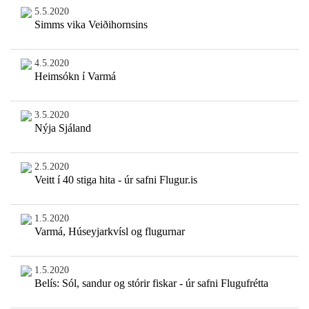
5.5.2020
Simms vika Veiðihornsins
4.5.2020
Heimsókn í Varmá
3.5.2020
Nýja Sjáland
2.5.2020
Veitt í 40 stiga hita - úr safni Flugur.is
1.5.2020
Varmá, Húseyjarkvísl og flugurnar
1.5.2020
Belís: Sól, sandur og stórir fiskar - úr safni Flugufrétta