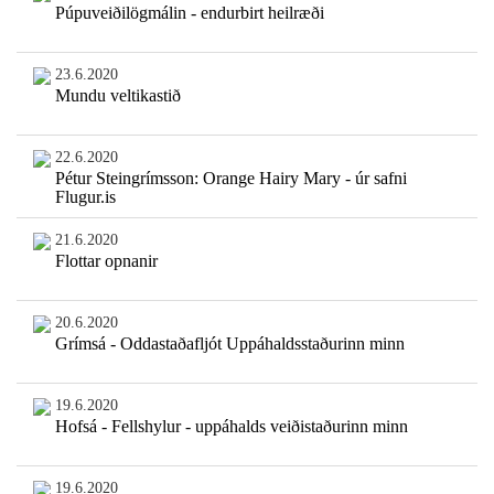
Púpuveiðilögmálin - endurbirt heilræði
23.6.2020
Mundu veltikastið
22.6.2020
Pétur Steingrímsson: Orange Hairy Mary - úr safni
Flugur.is
21.6.2020
Flottar opnanir
20.6.2020
Grímsá - Oddastaðafljót Uppáhaldsstaðurinn minn
19.6.2020
Hofsá - Fellshylur - uppáhalds veiðistaðurinn minn
19.6.2020