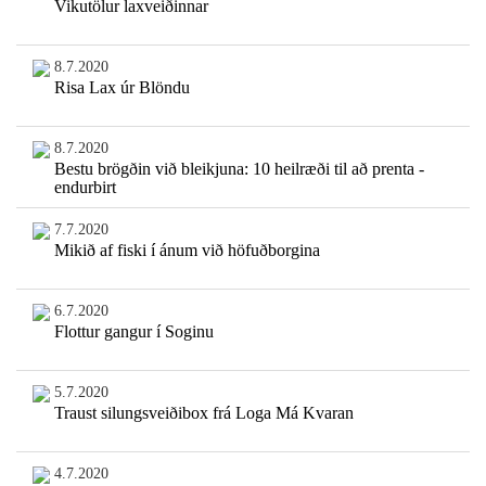
Vikutölur laxveiðinnar
8.7.2020
Risa Lax úr Blöndu
8.7.2020
Bestu brögðin við bleikjuna: 10 heilræði til að prenta -
endurbirt
7.7.2020
Mikið af fiski í ánum við höfuðborgina
6.7.2020
Flottur gangur í Soginu
5.7.2020
Traust silungsveiðibox frá Loga Má Kvaran
4.7.2020