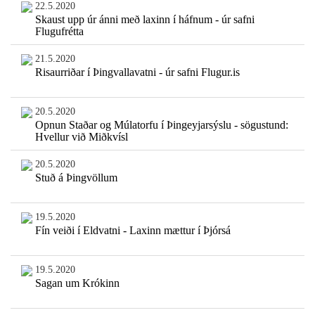
22.5.2020
Skaust upp úr ánni með laxinn í háfnum - úr safni
Flugufrétta
21.5.2020
Risaurriðar í Þingvallavatni - úr safni Flugur.is
20.5.2020
Opnun Staðar og Múlatorfu í Þingeyjarsýslu - sögustund:
Hvellur við Miðkvísl
20.5.2020
Stuð á Þingvöllum
19.5.2020
Fín veiði í Eldvatni - Laxinn mættur í Þjórsá
19.5.2020
Sagan um Krókinn