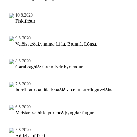
10.8.2020
Fiskifréttir
9.8.2020
Veiðisvæðakynning: Litlá, Brunná, Lónsá.
8.8.2020
Gárubragðið: Grein fyrir byrjendur
7.8.2020
Þurrflugur og litla bragðið - bættu þurrfluguveiðina
6.8.2020
Meistaraveiðiskapur með þyngdar flugur
5.8.2020
Að leita af fiski