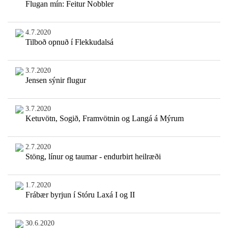
Flugan mín: Feitur Nobbler
4.7.2020
Tilboð opnuð í Flekkudalsá
3.7.2020
Jensen sýnir flugur
3.7.2020
Ketuvötn, Sogið, Framvötnin og Langá á Mýrum
2.7.2020
Stöng, línur og taumar - endurbirt heilræði
1.7.2020
Frábær byrjun í Stóru Laxá I og II
30.6.2020