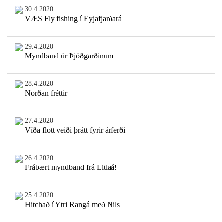
30.4.2020
VÆS Fly fishing í Eyjafjarðará
29.4.2020
Myndband úr Þjóðgarðinum
28.4.2020
Norðan fréttir
27.4.2020
Víða flott veiði þrátt fyrir árferði
26.4.2020
Frábært myndband frá Litlaá!
25.4.2020
Hitchað í Ytri Rangá með Nils