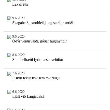
Laxafréttir
9.6.2020
Skagaheiði, stórbleikja og sterkur urriði
9.6.2020
Ódýr veiðisvæði, góðar hugmyndir
8.6.2020
Stutt heilræði fyrir næsta veiðitúr
7.6.2020
Fiskur tekur fisk sem tók flugu
6.6.2020
Ljúft við Langadalsá