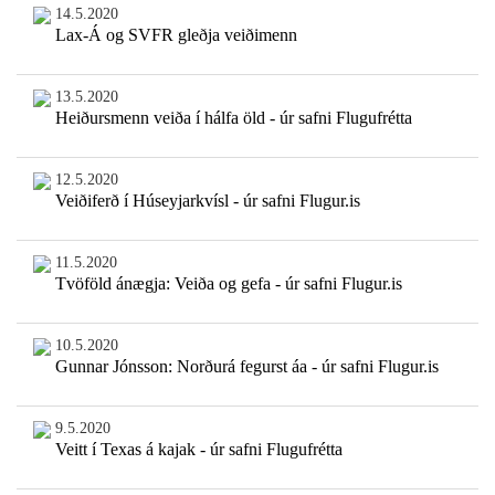
14.5.2020
Lax-Á og SVFR gleðja veiðimenn
13.5.2020
Heiðursmenn veiða í hálfa öld - úr safni Flugufrétta
12.5.2020
Veiðiferð í Húseyjarkvísl - úr safni Flugur.is
11.5.2020
Tvöföld ánægja: Veiða og gefa - úr safni Flugur.is
10.5.2020
Gunnar Jónsson: Norðurá fegurst áa - úr safni Flugur.is
9.5.2020
Veitt í Texas á kajak - úr safni Flugufrétta