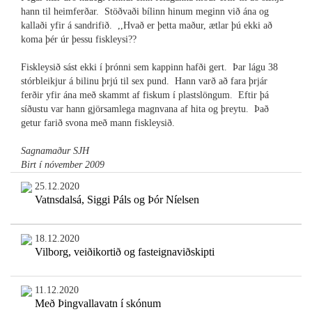
hann til heimferðar. Stöðvaði bílinn hinum meginn við ána og
kallaði yfir á sandrifið. ,,Hvað er þetta maður, ætlar þú ekki að
koma þér úr þessu fiskleysi??
Fiskleysið sást ekki í þrónni sem kappinn hafði gert. Þar lágu 38
stórbleikjur á bilinu þrjú til sex pund. Hann varð að fara þrjár
ferðir yfir ána með skammt af fiskum í plastslöngum. Eftir þá
síðustu var hann gjörsamlega magnvana af hita og þreytu. Það
getur farið svona með mann fiskleysið.
Sagnamaður SJH
Birt í nóvember 2009
25.12.2020
Vatnsdalsá, Siggi Páls og Þór Níelsen
18.12.2020
Vilborg, veiðikortið og fasteignaviðskipti
11.12.2020
Með Þingvallavatn í skónum