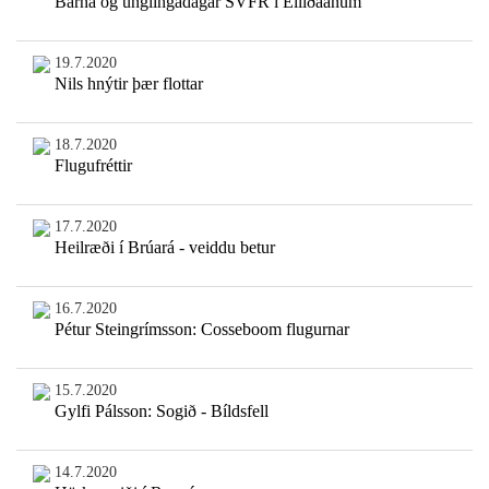
Barna og unglingadagar SVFR í Elliðaánum
19.7.2020
Nils hnýtir þær flottar
18.7.2020
Flugufréttir
17.7.2020
Heilræði í Brúará - veiddu betur
16.7.2020
Pétur Steingrímsson: Cosseboom flugurnar
15.7.2020
Gylfi Pálsson: Sogið - Bíldsfell
14.7.2020