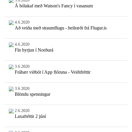
5.6.2020
Á bólakaf með Watson's Fancy í vasanum
4.6.2020
Að veiða með straumflugu - heilræði frá Flugur.is
4.6.2020
Fín byrjun í Norðurá
3.6.2020
Frábær viðbót í App flóruna - Veiðifréttir
3.6.2020
Blöndu spenningur
2.6.2020
Laxafréttir 2 júní