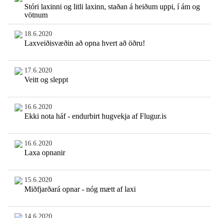
Stóri laxinni og litli laxinn, staðan á heiðum uppi, í ám og
vötnum
18.6.2020
Laxveiðisvæðin að opna hvert að öðru!
17.6.2020
Veitt og sleppt
16.6.2020
Ekki nota háf - endurbirt hugvekja af Flugur.is
16.6.2020
Laxa opnanir
15.6.2020
Miðfjarðará opnar - nóg mætt af laxi
14.6.2020