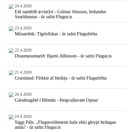
24.4.2020
Eitt samfellt ævintýri - Grímur Jónsson, höfundur
Snældunnar - úr safni Flugur.is
23.4.2020
Mósambik: Tígrisfiskar - úr safni Flugufrétta
22.4.2020
Draumasumarið: Bjarni Júlíusson - úr safni Flugur.is
21.4.2020
Grænland: Flekkir af bleikju - úr safni Flugufrétta
20.4.2020
Gárubragðið í Blöndu - Þingvallavatn Opnar
19.4.2020
Siggi Páls: ,,Fluguveiðimenn hafa ekki gleypt heilagan
anda? - úr safni Flugur.is