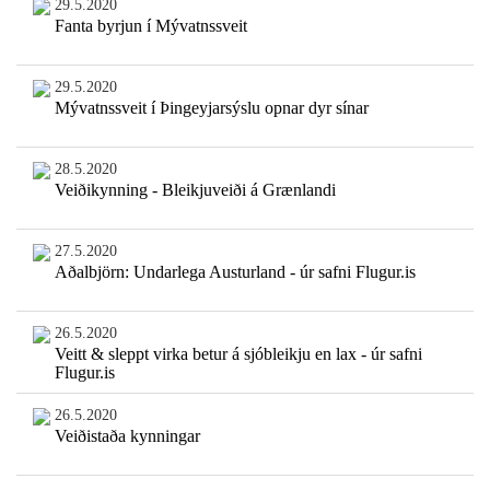
29.5.2020
Fanta byrjun í Mývatnssveit
29.5.2020
Mývatnssveit í Þingeyjarsýslu opnar dyr sínar
28.5.2020
Veiðikynning - Bleikjuveiði á Grænlandi
27.5.2020
Aðalbjörn: Undarlega Austurland - úr safni Flugur.is
26.5.2020
Veitt & sleppt virka betur á sjóbleikju en lax - úr safni
Flugur.is
26.5.2020
Veiðistaða kynningar