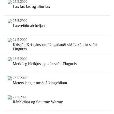
25.5.2020
Lax lax lax og aftur lax
25.5.2020
Laxveiðin að hefjast
24.5.2020
Kristján Kristjánsson: Ungadauði við Laxá - úr safni
Flugur.is
23.5.2020
Merkileg bleikjusaga - úr safni Flugur.is
23.5.2020
Meters langur urriði á Þingvöllum
22.5.2020
Ránbleikja og Squirmy Wormy