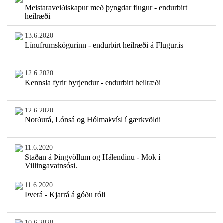
Meistaraveiðiskapur með þyngdar flugur - endurbirt
heilræði
13.6.2020
Línufrumskógurinn - endurbirt heilræði á Flugur.is
12.6.2020
Kennsla fyrir byrjendur - endurbirt heilræði
12.6.2020
Norðurá, Lónsá og Hólmakvísl í gærkvöldi
11.6.2020
Staðan á Þingvöllum og Hálendinu - Mok í
Villingavatnsósi.
11.6.2020
Þverá - Kjarrá á góðu róli
10.6.2020