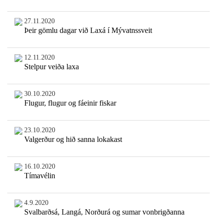
27.11.2020
Þeir gömlu dagar við Laxá í Mývatnssveit
12.11.2020
Stelpur veiða laxa
30.10.2020
Flugur, flugur og fáeinir fiskar
23.10.2020
Valgerður og hið sanna lokakast
16.10.2020
Tímavélin
4.9.2020
Svalbarðsá, Langá, Norðurá og sumar vonbrigðanna