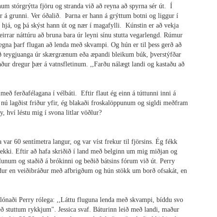
 stórgrýtta fjöru og stranda við að reyna að spyrna sér út. Í
r á grunni. Ver óðalið. Þarna er hann á grýttum botni og liggur í
eið hjá, og þá skýst hann út og nær í magafylli. Kúnstin er að vekja
eirrar náttúru að bruna bara úr leyni sínu stutta vegarlengd. Rúmur
vegna þarf flugan að lenda með skvampi. Og hún er til þess gerð að
eð teygjuanga úr skærgrænum eða æpandi bleikum búk, þverstýfðar
aður dregur þær á vatnsfletinum. ,,Farðu nálægt landi og kastaðu að
 með ferðafélagana í vélbáti. Eftir flaut ég einn á túttunni inni á
g nú lagðist friður yfir, ég blakaði froskalöppunum og sigldi meðfram
y, hví léstu mig í svona litlar vöðlur?
 var 60 sentímetra langur, og var víst frekur til fjörsins. Ég fékk
ttu ekki. Eftir að hafa skriðið í land með belginn um mig miðjan og
ðlunum og staðið á brókinni og beðið bátsins fórum við út. Perry
undur en veiðibráður með afbrigðum og hún stökk um borð ofsakát, en
ónaði Perry rólega: ,,Láttu fluguna lenda með skvampi, bíddu svo
ð stuttum rykkjum". Jessica svaf. Báturinn leið með landi, maður