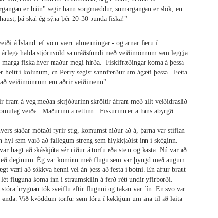
angan er búin" segir hann sorgmæddur, sumargangan er slök, en
aust, þá skal ég sýna þér 20-30 punda fiska!"
eiði á Íslandi ef vötn væru almenningar - og árnar færu í
; árlega halda stjórnvöld samráðsfundi með veiðimönnum sem leggja
su marga fiska hver maður megi hirða. Fiskifræðingar koma á þessa
r heitt í kolunum, en Perry segist sannfærður um ágæti þessa. Þetta
ið að veiðimönnum eru aðrir veiðimenn".
ir fram á veg meðan skrjóðurinn skröltir áfram með allt veiðidraslið
irkomulag veiða. Maðurinn á réttinn. Fiskurinn er á hans ábyrgð.
rs staðar mótaði fyrir stíg, komumst niður að á, þarna var stíflan
an hyl sem varð að fallegum streng sem hlykkjaðist inn í skóginn.
var hægt að skáskjóta sér niður á torfu eða stein og kasta. Nú var að
i með deginum. Ég var kominn með flugu sem var þyngd með augum
t væri að sökkva henni vel án þess að festa í botni. En aftur braut
 lét fluguna koma inn í straumskilin á ferð rétt undir yfirborði.
stóra hrygnan tók sveiflu eftir flugnni og takan var fín. En svo var
 enda. Við kvöddum torfur sem fóru í kekkjum um ána til að leita