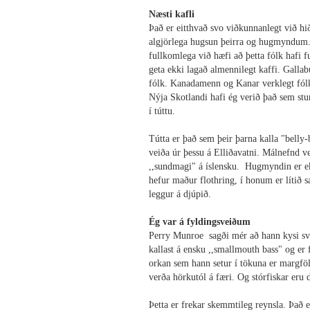
Næsti kafli
Það er eitthvað svo viðkunnanlegt við h
algjörlega hugsun þeirra og hugmyndum.
fullkomlega við hæfi að þetta fólk hafi 
geta ekki lagað almennilegt kaffi. Gallabu
fólk. Kanadamenn og Kanar verklegt fólk.
Nýja Skotlandi hafi ég verið það sem stun
í túttu.
Tútta er það sem þeir þarna kalla "belly
veiða úr þessu á Elliðavatni. Málnefnd v
,,sundmagi" á íslensku. Hugmyndin er ek
hefur maður flothring, í honum er lítið sæ
leggur á djúpið.
Ég var á fyldingsveiðum
Perry Munroe sagði mér að hann kysi svon
kallast á ensku ,,smallmouth bass" og er 
orkan sem hann setur í tökuna er margföl
verða hörkutól á færi. Og stórfiskar eru
Þetta er frekar skemmtileg reynsla. Það e