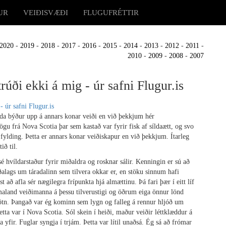
UR
VEIÐISVÆÐI
FLUGUFRÉTTIR
2020
-
2019
-
2018
-
2017
-
2016
-
2015
-
2014
-
2013
-
2012
-
2011
-
2010
-
2009
-
2008
-
2007
rúði ekki á mig - úr safni Flugur.is
a býður upp á annars konar veiði en við þekkjum hér
ögu frá Nova Scotia þar sem kastað var fyrir fisk af síldaætt, og svo
fylding.
Þetta er annars konar veiðiskapur en við þekkjum. Ítarleg
ið til.
sé hvíldarstaður fyrir miðaldra og rosknar sálir. Kenningin er sú að
erðalags um táradalinn sem tilvera okkar er, en stöku sinnum hafi
ð afla sér nægilegra frípunkta hjá almættinu. Þá fari þær í eitt líf
umaland veiðimanna á þessu tilverustigi og öðrum eiga önnur lönd
tn. Þangað var ég kominn sem lygn og falleg á rennur hljóð um
etta var í Nova Scotia. Sól skein í heiði, maður veiðir léttklæddur á
fir. Fuglar syngja í trjám. Þetta var lítil unaðsá. Ég sá að frómar