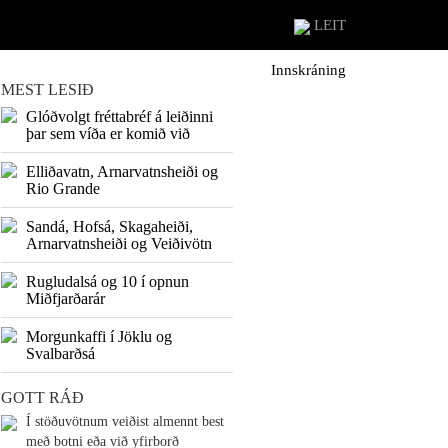
LEIT
Innskráning
MEST LESIÐ
Glóðvolgt fréttabréf á leiðinni
þar sem víða er komið við
Elliðavatn, Arnarvatnsheiði og
Rio Grande
Sandá, Hofsá, Skagaheiði,
Arnarvatnsheiði og Veiðivötn
Rugludalsá og 10 í opnun
Miðfjarðarár
Morgunkaffi í Jöklu og
Svalbarðsá
GOTT RÁÐ
Í stöðuvötnum veiðist almennt best
með botni eða við yfirborð