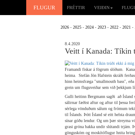
FLUGUR
FRÉTTIR
VEIÐIN
FLUG
2026
-
2025
-
2024
-
2023
-
2022
-
2021
-
8.4.2020
Veitt í Kanada: Tíkin t
Framandi fiskar á fögrum slóðum.
Kanad
heima.
Stefán Jón Hafstein skráði ferðas
hinn heimsfræga "smallmouth bass", eða 
grein um fluguveiðar sem við þekkjum lít
Gulli heitinn Bergmann sagði
að Ísland 
sálirnar fæðist aftur og aftur til þessa f
sérlega vönduðum sálum og frómum tekist a
til Íslands.
Þótt Ísland sé eitt helsta dra
sínar góðu lendur. Og um þær streyma vö
grasi gróna bakka undir slútandi trjám. Þ
gönguskóm og moskítóflugur hnita hringa y