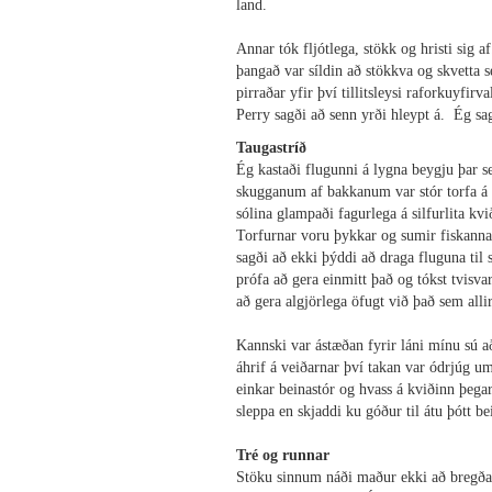
land.
Annar tók fljótlega, stökk og hristi sig 
þangað var síldin að stökkva og skvetta s
pirraðar yfir því tillitsleysi raforkuyf
Perry sagði að senn yrði hleypt á. Ég sa
Taugastríð
Ég kastaði flugunni á lygna beygju þar s
skugganum af bakkanum var stór torfa á fe
sólina glampaði fagurlega á silfurlita kv
Torfurnar voru þykkar og sumir fiskanna s
sagði að ekki þýddi að draga fluguna til
prófa að gera einmitt það og tókst tvisvar
að gera algjörlega öfugt við það sem alli
Kannski var ástæðan fyrir láni mínu sú að 
áhrif á veiðarnar því takan var ódrjúg um
einkar beinastór og hvass á kviðinn þega
sleppa en skjaddi ku góður til átu þótt be
Tré og runnar
Stöku sinnum náði maður ekki að bregða 