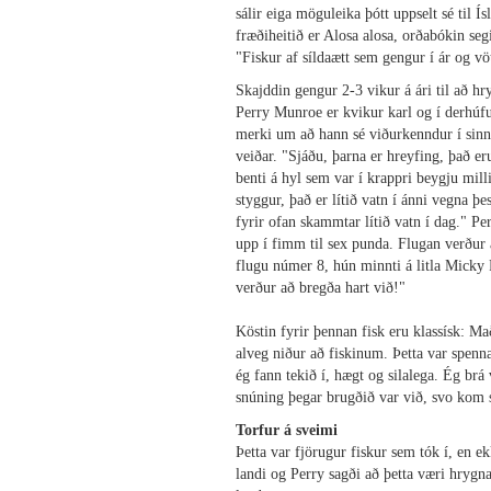
sálir eiga möguleika þótt uppselt sé til Ís
fræðiheitið er Alosa alosa, orðabókin segi
"Fiskur af síldaætt sem gengur í ár og
Skajddin gengur 2-3 vikur á ári til að 
Perry Munroe er kvikur karl og í derhú
merki um að hann sé viðurkenndur í sinni 
veiðar. "Sjáðu, þarna er hreyfing, það er
benti á hyl sem var í krappri beygju mill
styggur, það er lítið vatn í ánni vegna þe
fyrir ofan skammtar lítið vatn í dag." Pe
upp í fimm til sex punda. Flugan verður 
flugu númer 8, hún minnti á litla Micky F
verður að bregða hart við!"
Köstin fyrir þennan fisk eru klassísk: Ma
alveg niður að fiskinum. Þetta var spennan
ég fann tekið í, hægt og silalega. Ég br
snúning þegar brugðið var við, svo kom s
Torfur á sveimi
Þetta var fjörugur fiskur sem tók í, en 
landi og Perry sagði að þetta væri hrygna