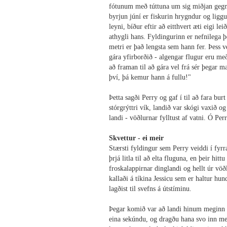
fótunum með túttuna um sig miðjan gegnum
byrjun júní er fiskurin hrygndur og liggu
leyni, bíður eftir að eitthvert æti eigi l
athygli hans. Fyldingurinn er nefnilega þ
metri er það lengsta sem hann fer. Þess 
gára yfirborðið - algengar flugur eru m
að framan til að gára vel frá sér þegar m
því, þá kemur hann á fullu!"
Þetta sagði Perry og gaf í til að fara burt
stórgrýttri vík, landið var skógi vaxið o
landi - vöðlurnar fylltust af vatni. Ó Perr
Skvettur - ei meir
Stærsti fyldingur sem Perry veiddi í fyrra
þrjá litla til að elta fluguna, en þeir hi
froskalappirnar dinglandi og hellt úr vö
kallaði á tíkina Jessicu sem er haltur h
lagðist til svefns á útstíminu.
Þegar komið var að landi hinum meginn l
eina sekúndu, og dragðu hana svo inn me