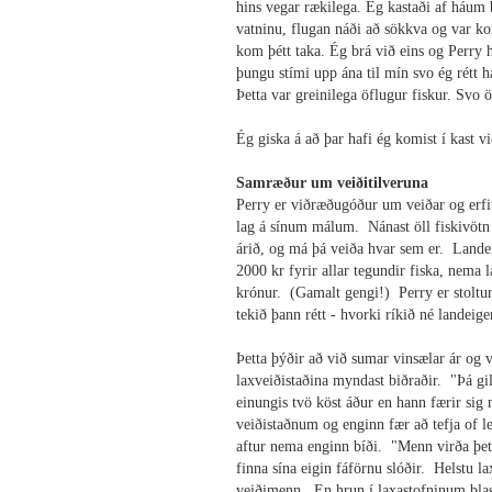
hins vegar rækilega. Ég kastaði af háum b
vatninu, flugan náði að sökkva og var kom
kom þétt taka. Ég brá við eins og Perry h
þungu stími upp ána til mín svo ég rétt ha
Þetta var greinilega öflugur fiskur. Svo 
Ég giska á að þar hafi ég komist í kast v
Samræður um veiðitilveruna
Perry er viðræðugóður um veiðar og erfi
lag á sínum málum. Nánast öll fiskivötn 
árið, og má þá veiða hvar sem er. Lande
2000 kr fyrir allar tegundir fiska, nema l
krónur. (Gamalt gengi!) Perry er stoltur
tekið þann rétt - hvorki ríkið né landeig
Þetta þýðir að við sumar vinsælar ár og
laxveiðistaðina myndast biðraðir. "Þá gi
einungis tvö köst áður en hann færir si
veiðistaðnum og enginn fær að tefja of l
aftur nema enginn bíði. "Menn virða þetta
finna sína eigin fáförnu slóðir. Helstu l
veiðimenn. En hrun í laxastofninum blasi