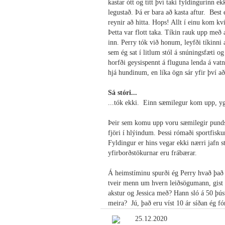
kastar ótt og títt því taki fyldingurinn e
legustað. Þá er bara að kasta aftur. Best
reynir að hitta. Hops! Allt í einu kom kv
Þetta var flott taka. Tíkin rauk upp með 
inn. Perry tók við honum, leyfði tíkinni
sem ég sat í litlum stól á snúningsfæti og
horfði geysispennt á fluguna lenda á va
hjá hundinum, en líka ögn sár yfir því a
Sá stóri...
...tók ekki. Einn sæmilegur kom upp, ygg
Þeir sem komu upp voru sæmilegir pundsfis
fjöri í hlýindum. Þessi rómaði sportfiskur
Fyldingur er hins vegar ekki nærri jafn 
yfirborðstökurnar eru frábærar.
Á heimstíminu spurði ég Perry hvað það 
tveir menn um hvern leiðsögumann, gist á
akstur og Jessica með? Hann sló á 50 þús
meira? Jú, það eru víst 10 ár síðan ég fó
25.12.2020