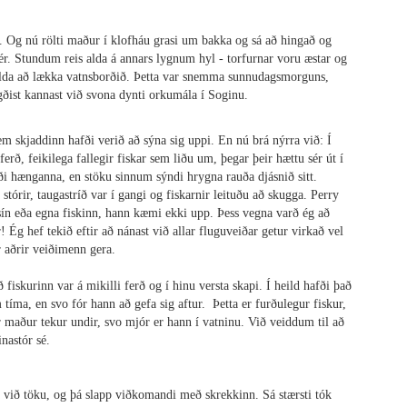
af. Og nú rölti maður í klofháu grasi um bakka og sá að hingað og
ér. Stundum reis alda á annars lygnum hyl - torfurnar voru æstar og
irvalda að lækka vatnsborðið. Þetta var snemma sunnudagsmorguns,
gðist kannast við svona dynti orkumála í Soginu.
em skjaddinn hafði verið að sýna sig uppi. En nú brá nýrra við: Í
rð, feikilega fallegir fiskar sem liðu um, þegar þeir hættu sér út í
iði hænganna, en stöku sinnum sýndi hrygna rauða djásnið sitt.
tórir, taugastríð var í gangi og fiskarnir leituðu að skugga. Perry
 sín eða egna fiskinn, hann kæmi ekki upp. Þess vegna varð ég að
! Ég hef tekið eftir að nánast við allar fluguveiðar getur virkað vel
r aðrir veiðimenn gera.
fiskurinn var á mikilli ferð og í hinu versta skapi. Í heild hafði það
 tíma, en svo fór hann að gefa sig aftur. Þetta er furðulegur fiskur,
r maður tekur undir, svo mjór er hann í vatninu.
Við veiddum til að
inastór sé.
við töku, og þá slapp viðkomandi með skrekkinn. Sá stærsti tók