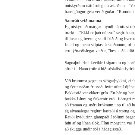
óútskýrðum náttúrulegum ástæðum. "Vorg
haustgöngur geta verið góðar: "Komdu í h
Samráð veiðimanna
Ég útskýri að margur myndi nú óttast ofv
órækt. "Ekki er það nú svo" segir hann
til hvar og hvernig skuli friðað og hver
fundi og menn skiptast á skoðunum, oft e
eru lýðræðislegar veiðar, "besta aðhald
Sagnaþulurinn kveikir í sígarettu og horf
aftur í. Hann trúir á hið sósíalíska fyr
Við brutumst gegnum skógarþykkni, einhve
og fyrir neðan frussaði hvítt ofan í djúp
Bakkastið var ekkert grín. En hér og þar 
hækka í ánni og fiskarnir yrðu fjörugr
að framan og snéri króknum upp til að hæg
ég alvanalegar reglur: kastaði á streng og
Rauði kviðurinn glampaði í sólinni þegar 
hún af og línan slök. Fínn morgunn var á
að skugga undir sól í hádegisstað.