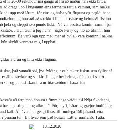
kki eftir 20-30 sekúndur má ganga út frá að maður hafi ekki hitt á
 er að draga upp í huganum eins fermetra reiti á vatninu, sem maður
ikindi upp með látum, fór eins og hnísa yfir fluguna og negldi hana.
andfælum og hnusaði að strekktri línunni, tvísté og heimtaði fiskinn
 að þefa og sleppti svo punds fiski. Nú var Jessica komin frammí þar
 kastaði. ,,Hún trúir á þig núna!" sagði Perry og hló að tíkinni, hún
tnsfletinum. Ég varð ögn upp með mér af því að vera kominn í náðina
ð hún skyldi vanmeta mig í upphafi.
ldur á brún og hitti ekki fluguna.
kar, það vantaði sól, því fyldingur er hitakær fiskur sem fyllist af
 er álíka sterkur og sterkir silungar hér heima, af áþekkri stærð.
sterkur og pundsfiskarnir á urriðasvæðinu í Laxá. En
kostaði að fara með honum í fimm daga veiðitúr á Nýja Skotlandi,
 bændagistingum og allar máltíðir, leyfi, bátar og græjur innifaldar,
und kall. Á núverandi gengi líkast til rúmlega 150 þúsund, eða
r í þennan túr. En hvað sem það kostar. Eitt er innifalið: Tútta.
18.12.2020