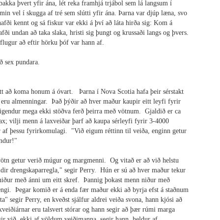
akka þvert yfir ána, lét reka framhjá trjábol sem lá langsum í
in vel í skugga af tré sem slútti yfir ána. Þarna var djúp læna, svo
afði kennt og sá fiskur var ekki á því að láta hirða sig: Kom á
fði undan að taka slaka, hristi sig þungt og krussaði langs og þvers.
öflugur að eftir hörku þóf var hann af.
ið sex pundara.
tt að koma honum á óvart. Þarna í Nova Scotia hafa þeir sérstakt
eru almenningar. Það þýðir að hver maður kaupir eitt leyfi fyrir
igendur mega ekki stöðva ferð þeirra með vötnum. Gjaldið er ca
ax; vilji menn á laxveiðar þarf að kaupa sérleyfi fyrir 3-4000
 af þessu fyrirkomulagi. "Við eigum réttinn til veiða, enginn getur
endur!"
 vötn getur verið múgur og margmenni. Og vitað er að við helstu
ldir drengskaparregla," segir Perry. Hún er sú að hver maður tekur
g niður með ánni um eitt skref. Þannig þokast menn niður með
engi. Þegar komið er á enda fær maður ekki að byrja efst á staðnum
" segir Perry, en kveðst sjálfur aldrei veiða svona, hann kjósi að
axveiðiárnar eru talsvert stórar og hann segir að þær rúmi marga
r við, ekki af völdum veiðimanna, segir hann, heldur af