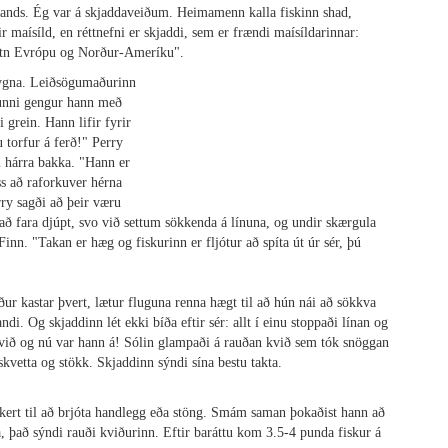
lands.
Ég var á skjaddaveiðum.
Heimamenn kalla fiskinn shad,
r maísíld, en réttnefni er skjaddi, sem er frændi maísíldarinnar:
 vötn Evrópu og Norður-Ameríku".
hrygna. Leiðsögumaðurinn
funni gengur hann með
grein. Hann lifir fyrir
u torfur á ferð!" Perry
i hárra bakka. "Hann er
ss að raforkuver hérna
rry sagði að þeir væru
að fara djúpt, svo við settum sökkenda á línuna, og undir skærgula
inn. "Takan er hæg og fiskurinn er fljótur að spíta út úr sér, þú
Einfaldasta fiskisúpan
ður kastar þvert, lætur fluguna renna hægt til að hún nái að sökkva
di. Og skjaddinn lét ekki bíða eftir sér: allt í einu stoppaði línan og
á við og nú var hann á! Sólin glampaði á rauðan kvið sem tók snöggan
kvetta og stökk. Skjaddinn sýndi sína bestu takta.
ekkert til að brjóta handlegg eða stöng. Smám saman þokaðist hann að
, það sýndi rauði kviðurinn. Eftir baráttu kom 3.5-4 punda fiskur á