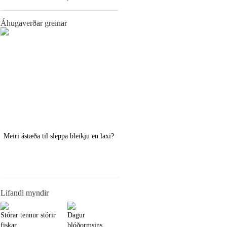
Áhugaverðar greinar
Meiri ástæða til sleppa bleikju en laxi?
Örstutt vorveiðiráð
Lifandi myndir
Stórar tennur stórir
Dagur
fiskar
blóðormsins