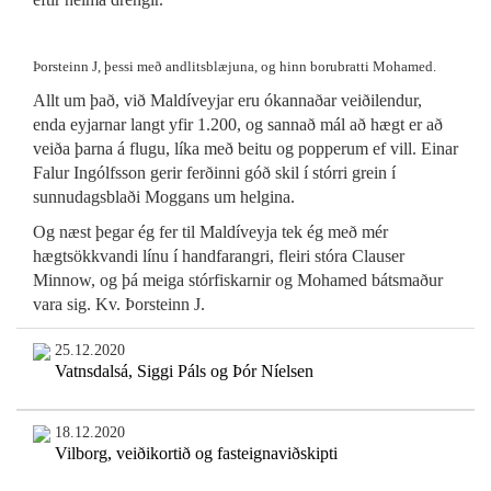
Þorsteinn J, þessi með andlitsblæjuna, og hinn borubratti Mohamed.
Allt um það, við Maldíveyjar eru ókannaðar veiðilendur,
enda eyjarnar langt yfir 1.200, og sannað mál að hægt er að
veiða þarna á flugu, líka með beitu og popperum ef vill. Einar
Falur Ingólfsson gerir ferðinni góð skil í stórri grein í
sunnudagsblaði Moggans um helgina.
Og næst þegar ég fer til Maldíveyja tek ég með mér
hægtsökkvandi línu í handfarangri, fleiri stóra Clauser
Minnow, og þá meiga stórfiskarnir og Mohamed bátsmaður
vara sig. Kv. Þorsteinn J.
25.12.2020
Vatnsdalsá, Siggi Páls og Þór Níelsen
18.12.2020
Vilborg, veiðikortið og fasteignaviðskipti