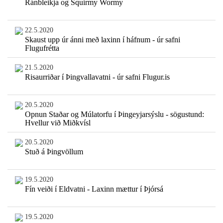
Ránbleikja og Squirmy Wormy
22.5.2020
Skaust upp úr ánni með laxinn í háfnum - úr safni
Flugufrétta
21.5.2020
Risaurriðar í Þingvallavatni - úr safni Flugur.is
20.5.2020
Opnun Staðar og Múlatorfu í Þingeyjarsýslu - sögustund:
Hvellur við Miðkvísl
20.5.2020
Stuð á Þingvöllum
19.5.2020
Fín veiði í Eldvatni - Laxinn mættur í Þjórsá
19.5.2020