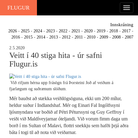
FLUGUR
Innskráning
2026
-
2025
-
2024
-
2023
-
2022
-
2021
-
2020
-
2019
-
2018
-
2017
-
2016
-
2015
-
2014
-
2013
-
2012
-
2011
-
2010
-
2009
-
2008
-
2007
2.5.2020
Veitt í 40 stiga hita - úr safni
Flugur.is
Við rifjum hérna upp frásögn frá Þorsteini Joð af veiðum á
fjarlægum og suðrænum slóðum.
Mér bauðst að stækka veiðilögsöguna, ekki um 200 mílur,
heldur suður í Indlandshaf. Mér og Einari Fal Ingólfssyni
ljósmyndara var boðið af Pétri Péturssyni og Guy Geffroy í
veiði við Maldíveyjarnar óteljandi. Við vorum
fimm daga um
borð í ms Sultan of Malavi, flottri snekkju sem hafði þrjá aðra
báta í togi til að nota við veiðarnar.