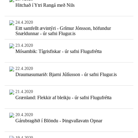
Hitchað í Ytri Rangá með Nils
24.4.2020
Eitt samfellt ævintýri - Grímur Jónsson, höfundur
Snældunnar - úr safni Flugur.is
23.4.2020
Mósambik: Tígrisfiskar - úr safni Flugufrétta
22.4.2020
Draumasumarið: Bjarni Júlíusson - úr safni Flugur.is
21.4.2020
Grænland: Flekkir af bleikju - úr safni Flugufrétta
20.4.2020
Gárubragðið í Blöndu - Þingvallavatn Opnar
19.4.2020