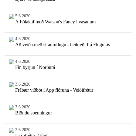
5.6.2020
Á bólakaf með Watson's Fancy í vasanum
4.6.2020
Að veiða með straumflugu - heilræði frá Flugur.is
4.6.2020
Fín byrjun í Norðurá
3.6.2020
Frábær viðbót í App flóruna - Veiðifréttir
3.6.2020
Blöndu spenningur
2.6.2020
Laxafréttir 2 júní