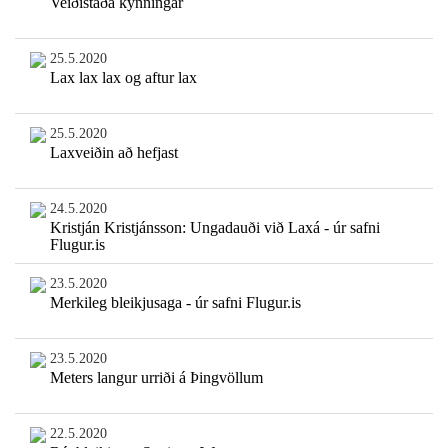
Veiðistaða kynningar
25.5.2020
Lax lax lax og aftur lax
25.5.2020
Laxveiðin að hefjast
24.5.2020
Kristján Kristjánsson: Ungadauði við Laxá - úr safni
Flugur.is
23.5.2020
Merkileg bleikjusaga - úr safni Flugur.is
23.5.2020
Meters langur urriði á Þingvöllum
22.5.2020