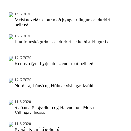
14.6.2020
Meistaraveiðiskapur með þyngdar flugur - endurbirt
heilræði
13.6.2020
Línufrumskógurinn - endurbirt heilræði á Flugur.is
12.6.2020
Kennsla fyrir byrjendur - endurbirt heilræði
12.6.2020
Norðurá, Lónsá og Hólmakvísl í gærkvöldi
11.6.2020
Staðan á Þingvöllum og Hálendinu - Mok í
Villingavatnsósi.
11.6.2020
Þverá - Kjarrá á góðu róli