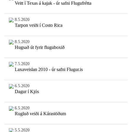
Veitt í Texas á kajak - úr safni Flugufrétta
8.5.2020
Tarpon veiði í Costo Rica
8.5.2020
Hugsað út fyrir fluguboxið
7.5.2020
Laxaveislan 2010 - úr safni Flugur.is
6.5.2020
Dagur í Kjós
6.5.2020
Rugluð veiði á Kárastöðum
5.5.2020