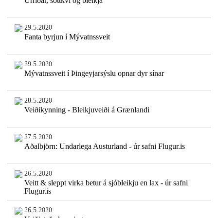
Urriðar, sóttkví og bleikja
29.5.2020
Fanta byrjun í Mývatnssveit
29.5.2020
Mývatnssveit í Þingeyjarsýslu opnar dyr sínar
28.5.2020
Veiðikynning - Bleikjuveiði á Grænlandi
27.5.2020
Aðalbjörn: Undarlega Austurland - úr safni Flugur.is
26.5.2020
Veitt & sleppt virka betur á sjóbleikju en lax - úr safni
Flugur.is
26.5.2020