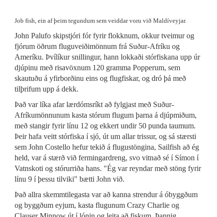
Job fish, ein af þeim tegundum sem veiddar voru við Maldíveyjar.
John Palufo skipstjóri fór fyrir flokknum, okkur tveimur og
fjórum öðrum fluguveiðimönnum frá Suður-Afríku og
Ameríku. Þvílíkur snillingur, hann lokkaði stórfiskana upp úr
djúpinu með risavöxnum 120 gramma Popperum, sem
skautuðu á yfirborðinu eins og flugfiskar, og dró þá með
tilþrifum upp á dekk.
Það var líka afar lærdómsríkt að fylgjast með Suður-
Afríkumönnunum kasta stórum flugum þarna á djúpmiðum,
með stangir fyrir línu 12 og ekkert undir 50 punda taumum.
Þeir hafa veitt stórfiska í sjó, út um allar trissur, og sá stærsti
sem John Costello hefur tekið á flugustöngina, Sailfish að ég
held, var á stærð við fermingardreng, svo vitnað sé í Símon í
Vatnskoti og stórurriða hans. "Ég var reyndar með stöng fyrir
línu 9 í þessu tilviki" bætti John við.
Það allra skemmtilegasta var að kanna strendur á óbyggðum
og byggðum eyjum, kasta flugunum Crazy Charlie og
Clauser Minnow út í lónin og leita að fiskum. Þannig