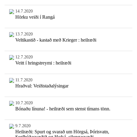
14.7.2020
Hörku veiði í Rangá
13.7.2020
Veltikastið - kastað með Krieger : heilræði
12.7.2020
Veitt í hringstreymi : heilræði
11.7.2020
Hraðval: Veiðistaðalýsingar
10.7.2020
Bónaðu línuna! - heilræði sem stenst tímans tönn.
9.7.2020
Heilræði: Spurt og svarað um Hörgsá, Þórisvatn,
Seglbúðasvæðið og Hofsá, silungasvæði