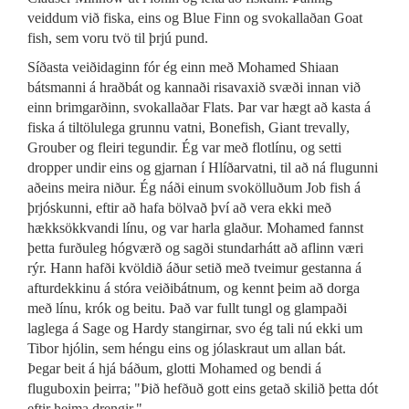
veiddum við fiska, eins og Blue Finn og svokallaðan Goat
fish, sem voru tvö til þrjú pund.
Síðasta veiðidaginn fór ég einn með Mohamed Shiaan
bátsmanni á hraðbát og kannaði risavaxið svæði innan við
einn brimgarðinn, svokallaðar Flats. Þar var hægt að kasta á
fiska á tiltölulega grunnu vatni, Bonefish, Giant trevally,
Grouber og fleiri tegundir. Ég var með flotlínu, og setti
dropper undir eins og gjarnan í Hlíðarvatni, til að ná flugunni
aðeins meira niður. Ég náði einum svokölluðum Job fish á
þrjóskunni, eftir að hafa bölvað því að vera ekki með
hækksökkvandi línu, og var harla glaður. Mohamed fannst
þetta furðuleg hógværð og sagði stundarhátt að aflinn væri
rýr. Hann hafði kvöldið áður setið með tveimur gestanna á
afturdekkinu á stóra veiðibátnum, og kennt þeim að dorga
með línu, krók og beitu. Það var fullt tungl og glampaði
laglega á Sage og Hardy stangirnar, svo ég tali nú ekki um
Tibor hjólin, sem héngu eins og jólaskraut um allan bát.
Þegar beit á hjá báðum, glotti Mohamed og bendi á
fluguboxin þeirra; "Þið hefðuð gott eins getað skilið þetta dót
eftir heima drengir."