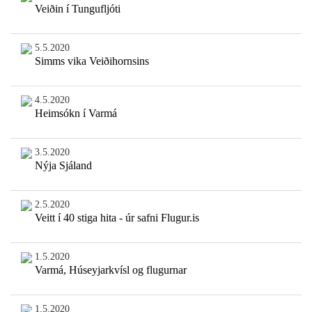
Veiðin í Tungufljóti
5.5.2020
Simms vika Veiðihornsins
4.5.2020
Heimsókn í Varmá
3.5.2020
Nýja Sjáland
2.5.2020
Veitt í 40 stiga hita - úr safni Flugur.is
1.5.2020
Varmá, Húseyjarkvísl og flugurnar
1.5.2020