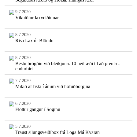
9.7.2020
Vikutölur laxveiðinnar
8.7.2020
Risa Lax úr Blöndu
8.7.2020
Bestu brögðin við bleikjuna: 10 heilræði til að prenta -
endurbirt
7.7.2020
Mikið af fiski í ánum við höfuðborgina
6.7.2020
Flottur gangur í Soginu
5.7.2020
Traust silungsveiðibox frá Loga Má Kvaran