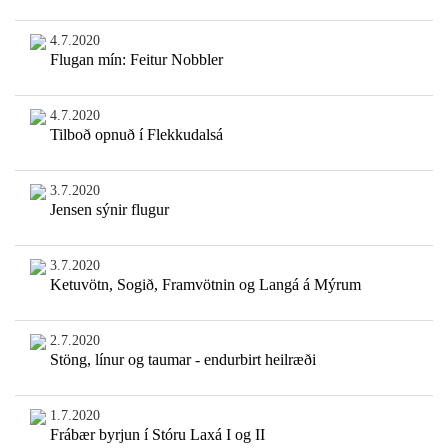
4.7.2020
Flugan mín: Feitur Nobbler
4.7.2020
Tilboð opnuð í Flekkudalsá
3.7.2020
Jensen sýnir flugur
3.7.2020
Ketuvötn, Sogið, Framvötnin og Langá á Mýrum
2.7.2020
Stöng, línur og taumar - endurbirt heilræði
1.7.2020
Frábær byrjun í Stóru Laxá I og II