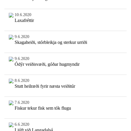
10.6.2020
Laxafréttir
9.6.2020
Skagaheiði, stórbleikja og sterkur urriði
9.6.2020
Ódýr veiðisvæði, góðar hugmyndir
8.6.2020
Stutt heilræði fyrir næsta veiðitúr
7.6.2020
Fiskur tekur fisk sem tók flugu
6.6.2020
Ljúft við Langadalsá