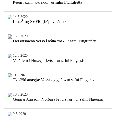
Þegar laxinn tók ekki - úr safni Flugufrétta
14.5.2020
Lax-Á og SVFR gleðja veiðimenn
13.5.2020
Heiðursmenn veiða í hálfa öld - úr safni Flugufrétta
12.5.2020
Veiðiferð í Húseyjarkvísl - úr safni Flugur.is
11.5.2020
Tvöföld ánægja: Veiða og gefa - úr safni Flugur.is
10.5.2020
Gunnar Jónsson: Norðurá fegurst áa - úr safni Flugur.is
9.5.2020