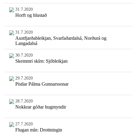
31.7.2020
Horft og hlustað
31.7.2020
Austfjarðableikjan, Svarfaðardalsá, Norðurá og
Langadalsá
30.7.2020
Skemmri skírn: Sjóbleikjan
29.7.2020
Pistlar Pálma Gunnarssonar
28.7.2020
Nokkrar góðar hugmyndir
27.7.2020
Flugan mín: Drottningin