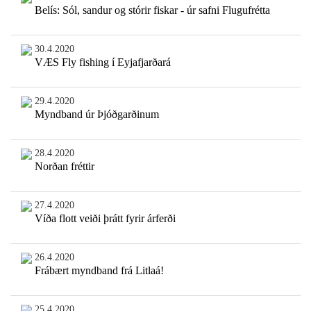
Belís: Sól, sandur og stórir fiskar - úr safni Flugufrétta
30.4.2020
VÆS Fly fishing í Eyjafjarðará
29.4.2020
Myndband úr Þjóðgarðinum
28.4.2020
Norðan fréttir
27.4.2020
Víða flott veiði þrátt fyrir árferði
26.4.2020
Frábært myndband frá Litlaá!
25.4.2020