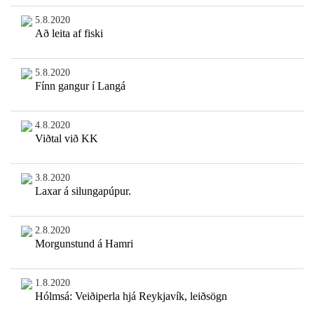
5.8.2020
Að leita af fiski
5.8.2020
Fínn gangur í Langá
4.8.2020
Viðtal við KK
3.8.2020
Laxar á silungapúpur.
2.8.2020
Morgunstund á Hamri
1.8.2020
Hólmsá: Veiðiperla hjá Reykjavík, leiðsögn