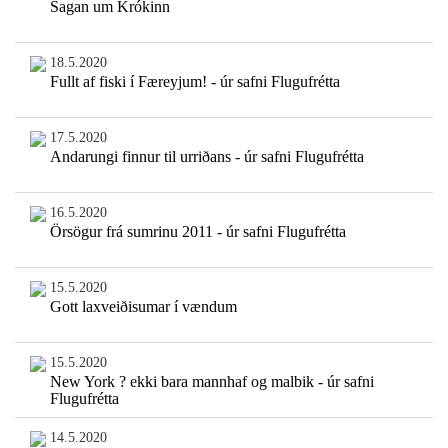
Sagan um Krókinn
18.5.2020
Fullt af fiski í Færeyjum! - úr safni Flugufrétta
17.5.2020
Andarungi finnur til urriðans - úr safni Flugufrétta
16.5.2020
Örsögur frá sumrinu 2011 - úr safni Flugufrétta
15.5.2020
Gott laxveiðisumar í vændum
15.5.2020
New York ? ekki bara mannhaf og malbik - úr safni
Flugufrétta
14.5.2020