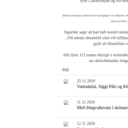
fyrir Laxárvirkjun og við not
Fjömenni mætti þegar minnisvarði um sprenginguna var afhjúpaður. Stöp
mynd sem Ólafur Sv
Sigurður segir að það hafi komið mönnu
,,Við settum dínamítið ofan við stífl
grjót að dínamítinu o
Alls lýstu 113 manns ábyrgð á verknaði
árs skilorðsbundin fang
-þgg
25.12.2020
Vatnsdalsá, Siggi Páls og Þó
11.12.2020
Með Þingvallavatn í skónu
12.11.2020