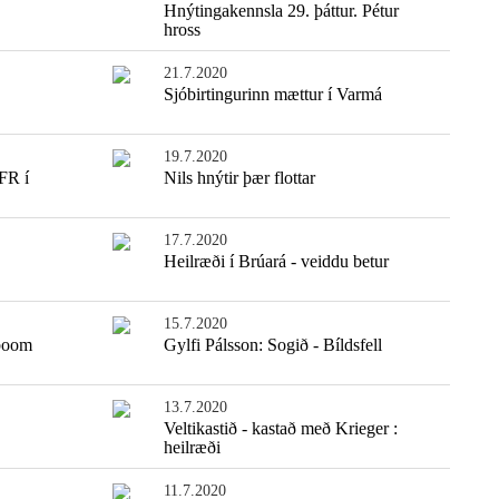
Hnýtingakennsla 29. þáttur. Pétur
hross
21.7.2020
Sjóbirtingurinn mættur í Varmá
19.7.2020
FR í
Nils hnýtir þær flottar
17.7.2020
Heilræði í Brúará - veiddu betur
15.7.2020
eboom
Gylfi Pálsson: Sogið - Bíldsfell
13.7.2020
Veltikastið - kastað með Krieger :
heilræði
11.7.2020