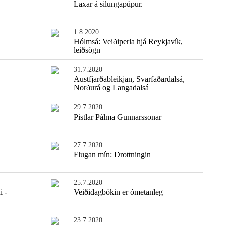
Laxar á silungapúpur.
1.8.2020
Hólmsá: Veiðiperla hjá Reykjavík,
leiðsögn
31.7.2020
Austfjarðableikjan, Svarfaðardalsá,
Norðurá og Langadalsá
29.7.2020
Pistlar Pálma Gunnarssonar
27.7.2020
Flugan mín: Drottningin
25.7.2020
i -
Veiðidagbókin er ómetanleg
23.7.2020