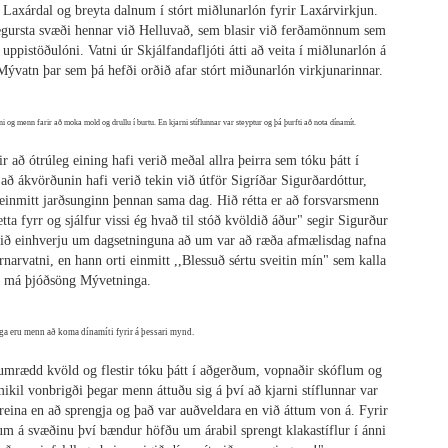
 í Laxárdal og breyta dalnum í stórt miðlunarlón fyrir Laxárvirkjun.
tt fegursta svæði hennar við Helluvað, sem blasir við ferðamönnum sem
uppistöðulóni. Vatni úr Skjálfandafljóti átti að veita í miðlunarlón á
ývatn þar sem þá hefði orðið afar stórt miðunarlón virkjunarinnar.
ni og menn farir að moka mold og drullu í burtu. En kjarni stíflunnar var steyptur og þá þurfti að nota dínamít.
r að ótrúleg eining hafi verið meðal allra þeirra sem tóku þátt í
 að ákvörðunin hafi verið tekin við útför Sigríðar Sigurðardóttur,
einmitt jarðsunginn þennan sama dag. Hið rétta er að forsvarsmenn
ta fyrr og sjálfur vissi ég hvað til stóð kvöldið áður" segir Sigurður
áðið einhverju um dagsetninguna að um var að ræða afmælisdag nafna
narvatni, en hann orti einmitt ,,Blessuð sértu sveitin mín" sem kalla
Einfaldasta fiskisúpan
má þjóðsöng Mývetninga.
a eru menn að koma dínamíti fyrir á þessari mynd.
 umrædd kvöld og flestir tóku þátt í aðgerðum, vopnaðir skóflum og
ikil vonbrigði þegar menn áttuðu sig á því að kjarni stíflunnar var
greina en að sprengja og það var auðveldara en við áttum von á. Fyrir
um á svæðinu því bændur höfðu um árabil sprengt klakastíflur í ánni