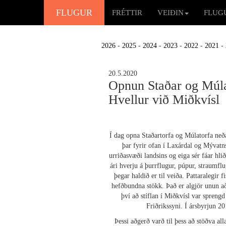
FLUGUR
FRÉTTIR
VEIÐIN
FLUG
2026
-
2025
-
2024
-
2023
-
2022
-
2021
-
20.5.2020
Opnun Staðar og Múlat
Hvellur við Miðkvísl
Í dag opna Staðartorfa og Múlatorfa neð
þar fyrir ofan í Laxárdal og Mývatns
urriðasvæði landsins og eiga sér fáar hli
ári hverju á þurrflugur, púpur, straumfl
þegar haldið er til veiða. Pattaralegir 
hefðbundna stökk. Það er algjör unun að 
því að stíflan í Miðkvísl var sprengd
Friðrikssyni. Í ársbyrjun 
Þessi aðgerð varð til þess að stöðva all