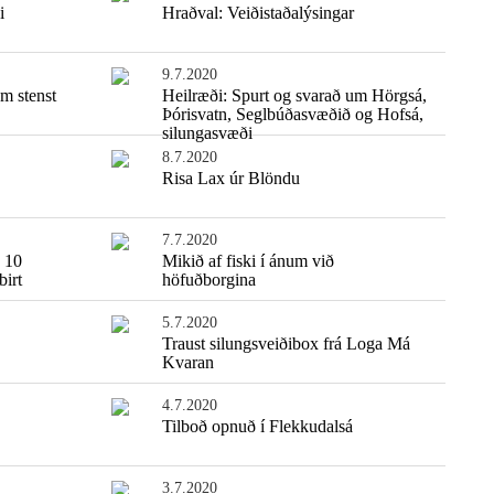
i
Hraðval: Veiðistaðalýsingar
9.7.2020
m stenst
Heilræði: Spurt og svarað um Hörgsá,
Þórisvatn, Seglbúðasvæðið og Hofsá,
silungasvæði
8.7.2020
Risa Lax úr Blöndu
7.7.2020
: 10
Mikið af fiski í ánum við
birt
höfuðborgina
5.7.2020
Traust silungsveiðibox frá Loga Má
Kvaran
4.7.2020
Tilboð opnuð í Flekkudalsá
3.7.2020