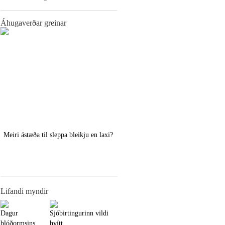
Áhugaverðar greinar
Meiri ástæða til sleppa bleikju en laxi?
Örstutt vorveiðiráð
Lifandi myndir
Dagur
Sjóbirtingurinn vildi
blóðormsins
hvítt