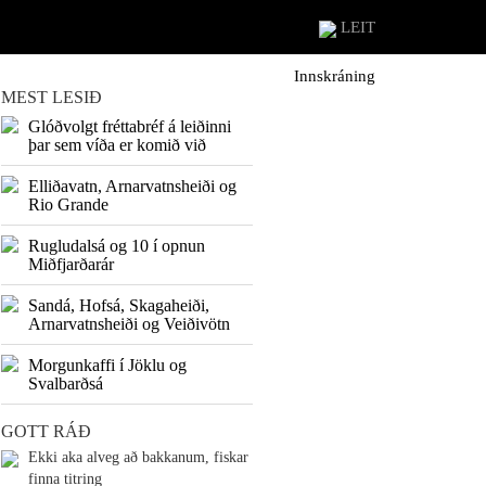
LEIT
Innskráning
MEST LESIÐ
Glóðvolgt fréttabréf á leiðinni
þar sem víða er komið við
Elliðavatn, Arnarvatnsheiði og
Rio Grande
Rugludalsá og 10 í opnun
Miðfjarðarár
Sandá, Hofsá, Skagaheiði,
Arnarvatnsheiði og Veiðivötn
Morgunkaffi í Jöklu og
Svalbarðsá
GOTT RÁÐ
Ekki aka alveg að bakkanum, fiskar
finna titring