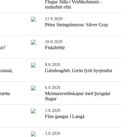
Flugur Júlla í Veiðikofanum -
endurbirt efni
12.8.2020
Pétur Steingrímsson: Silver Gray
10.8.2020
ur?
Fiskifréttir
8.8.2020
Brunná,
Gárubragðið: Grein fyrir byrjendur
6.8.2020
 bættu
Meistaraveiðiskapur með þyngdar
flugur
5.8.2020
Fínn gangur í Langá
3.8.2020