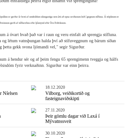
uðum einfaldlega þeirra eigið dínamít við sprenginguna!"
ullinn er gerður úr broti af umdeildum silungastiga sem átti að opna urriðanum leið í gegnum stífluna. Á stöplinum er
einsson gerði af stíflurofinu eftir ljósmynd eftir Örn Friðriksson.
m á óvart hvað það var í raun og veru einfalt að sprengja stífluna.
una og létum vatnsþungan halda því að stífuveggnum og bárum síðan
g þetta gekk svona ljómandi vel," segir Sigurður.
num á hendur sér og af þeim fengu 65 sprengimenn tveggja og hálfs
elsisdóm fyrir verknaðinn. Sigurður var einn þeirra.
18.12.2020
r Níelsen
Vilborg, veiðikortið og
fasteignaviðskipti
27.11.2020
m
Þeir gömlu dagar við Laxá í
Mývatnssveit
30.10.2020