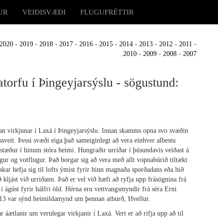
UR
VEIÐISVÆÐI
FLUGUFRÉTTIR
2020
-
2019
-
2018
-
2017
-
2016
-
2015
-
2014
-
2013
-
2012
-
2011
-
2010
-
2009
-
2008
-
2007
orfu í Þingeyjarsýslu - sögustund:
an virkjunar í Laxá í Þingeyjarsýslu. Innan skamms opna svo svæðin
sveit. Þessi svæði eiga það sameiginlegt að vera einhver albestu
ðstæður í hinum stóra heimi. Hungraðir urriðar í þúsundavís veiðast á
ugur og votflugur. Það borgar sig að vera með allt vopnabúrið tiltækt
fiskar hefja sig til lofts ýmist fyrir hinn magnaða sporðadans eða hið
kljást við urriðann. Það er vel við hæfi að ryfja upp frásögnina frá
 í ágúst fyrir hálfri öld. Hérna eru vettvangsmyndir frá séra Erni
2013 var sýnd heimildamynd um þennan atburð, Hvellur.
ar áætlanir um verulegar virkjanir í Laxá. Vert er að rifja upp að til