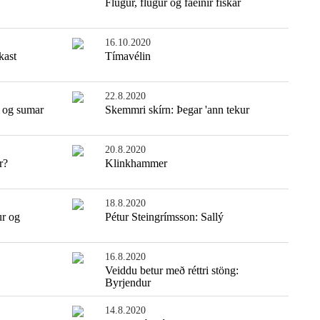
Flugur, flugur og fáeinir fiskar
16.10.2020
kast
Tímavélin
22.8.2020
 og sumar
Skemmri skírn: Þegar 'ann tekur
20.8.2020
r?
Klinkhammer
18.8.2020
ur og
Pétur Steingrímsson: Sallý
16.8.2020
Veiddu betur með réttri stöng:
Byrjendur
14.8.2020