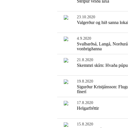
Stelpur veiða laxa
23.10.2020
Valgerður og hið sanna loka
4.9.2020
Svalbarðsá, Langá, Norðurá
vonbrigðanna
21.8.2020
Skemmri skírn: Hvaða púpu
19.8.2020
Sigurður Kristjánsson: Flug
fínerí
17.8.2020
Helgarfréttir
15.8.2020