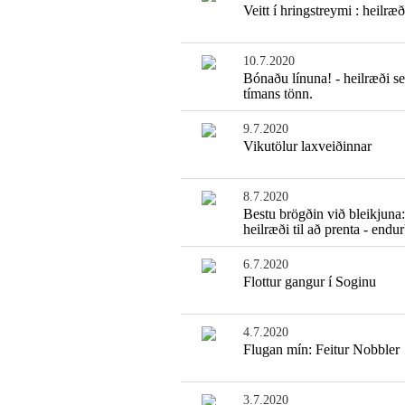
Veitt í hringstreymi : heilræð
10.7.2020
Bónaðu línuna! - heilræði se
tímans tönn.
9.7.2020
Vikutölur laxveiðinnar
8.7.2020
Bestu brögðin við bleikjuna
heilræði til að prenta - endur
6.7.2020
Flottur gangur í Soginu
4.7.2020
Flugan mín: Feitur Nobbler
3.7.2020