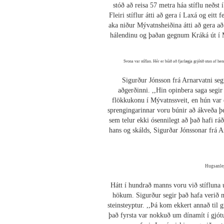
stóð að reisa 57 metra háa stíflu neðst
Fleiri stíflur átti að gera í Laxá og ei
aka niður Mývatnsheiðina átti að gera að 
hálendinu og þaðan gegnum Kráká út í M
Svona var stíflan. Hér er búið að fjarlægja grjótið utan af hen
Sigurður Jónsson frá Arnarvatni segi
aðgerðinni. ,,Hin opinbera saga segir
flökkukonu í Mývatnssveit, en hún var 
sprengingarinnar voru búnir að ákveða þet
sem telur ekki ósennilegt að það hafi r
hans og skálds, Sigurðar Jónssonar frá Ar
Hugsanleg
Hátt í hundrað manns voru við stífluna
hökum. Sigurður segir það hafa verið m
steinsteyptur. ,,Þá kom ekkert annað til 
það fyrsta var nokkuð um dínamít í gjót