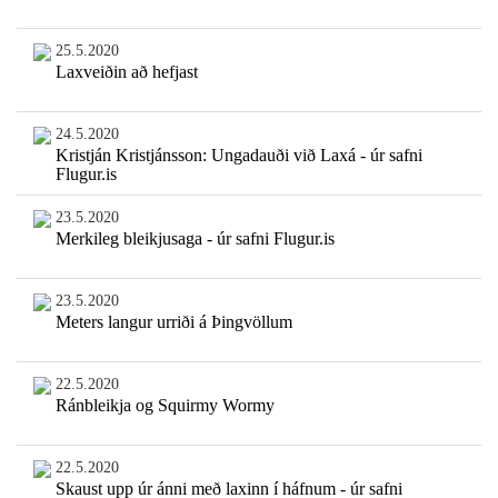
25.5.2020
Laxveiðin að hefjast
24.5.2020
Kristján Kristjánsson: Ungadauði við Laxá - úr safni
Flugur.is
23.5.2020
Merkileg bleikjusaga - úr safni Flugur.is
23.5.2020
Meters langur urriði á Þingvöllum
22.5.2020
Ránbleikja og Squirmy Wormy
22.5.2020
Skaust upp úr ánni með laxinn í háfnum - úr safni