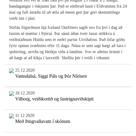
veiddist svo vel af fiski líka því þá fengust 25 fiskar á 2 stangir,
handagangur í öskjunni þar. Það er eitthvað laust í Eldvatninu frá 24
maí og full ástæða til að ætla að menn geti þar gert skemmtilega
veiði inn í júní.
Stefán Sigurðsson hjá Iceland Outfitters sagði svo fra því í dag að
laxinn sé mættur í Þjórsá. Þar sáust áðan tveir laxar stökkva á
veiðistaðnum Huldu sem er neðri partur Urriðafoss. Það lofar góðu
fyrir opnun svæðisins eftir 11 daga. Núna er sem sagt hægt að fara í
sjobirting, urriða og bleikju víða á landinu. Svo er aðeins örstutt í
að hægt sé að kíkja í laxveiði. Skelltu þér í veiði í vikunni.
25.12.2020
Vatnsdalsá, Siggi Páls og Þór Níelsen
18.12.2020
Vilborg, veiðikortið og fasteignaviðskipti
11.12.2020
Með Þingvallavatn í skónum