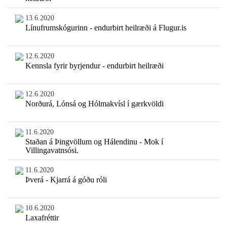
13.6.2020
Línufrumskógurinn - endurbirt heilræði á Flugur.is
12.6.2020
Kennsla fyrir byrjendur - endurbirt heilræði
12.6.2020
Norðurá, Lónsá og Hólmakvísl í gærkvöldi
11.6.2020
Staðan á Þingvöllum og Hálendinu - Mok í
Villingavatnsósi.
11.6.2020
Þverá - Kjarrá á góðu róli
10.6.2020
Laxafréttir