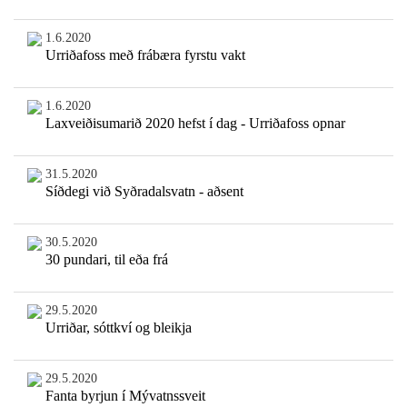
1.6.2020
Urriðafoss með frábæra fyrstu vakt
1.6.2020
Laxveiðisumarið 2020 hefst í dag - Urriðafoss opnar
31.5.2020
Síðdegi við Syðradalsvatn - aðsent
30.5.2020
30 pundari, til eða frá
29.5.2020
Urriðar, sóttkví og bleikja
29.5.2020
Fanta byrjun í Mývatnssveit