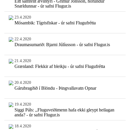
Eitt samfellt ævintýri - Grímur Jónsson, höfundur
Snældunnar - úr safni Flugur.is
23.4.2020
Mósambik: Tígrisfiskar - úr safni Flugufrétta
22.4.2020
Draumasumarið: Bjarni Júlíusson - úr safni Flugur.is
21.4.2020
Grænland: Flekkir af bleikju - úr safni Flugufrétta
20.4.2020
Gárubragðið í Blöndu - Þingvallavatn Opnar
19.4.2020
Siggi Páls: ,,Fluguveiðimenn hafa ekki gleypt heilagan
anda? - úr safni Flugur.is
18.4.2020