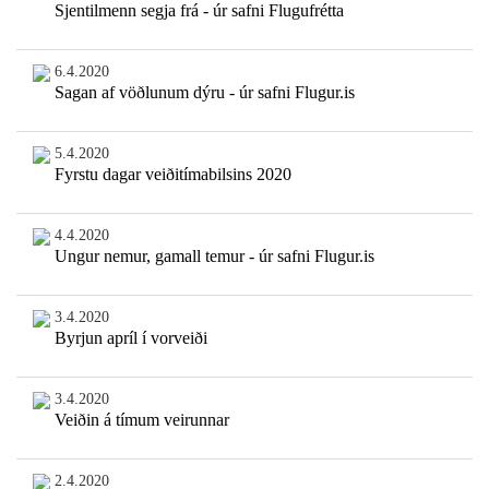
Sjentilmenn segja frá - úr safni Flugufrétta
6.4.2020
Sagan af vöðlunum dýru - úr safni Flugur.is
5.4.2020
Fyrstu dagar veiðitímabilsins 2020
4.4.2020
Ungur nemur, gamall temur - úr safni Flugur.is
3.4.2020
Byrjun apríl í vorveiði
3.4.2020
Veiðin á tímum veirunnar
2.4.2020