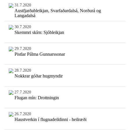
31.7.2020
Austfjarðableikjan, Svarfaðardalsá, Norðurá og
Langadalsá
30.7.2020
Skemmri skírn: Sjóbleikjan
29.7.2020
Pistlar Pálma Gunnarssonar
28.7.2020
Nokkrar góðar hugmyndir
27.7.2020
Flugan mín: Drottningin
26.7.2020
Haustverkin í flugnadeildinni - heilræði