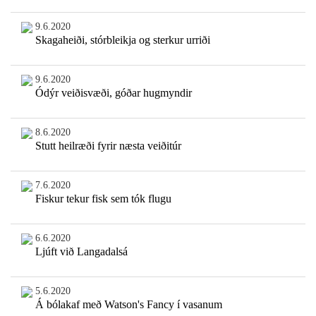
9.6.2020
Skagaheiði, stórbleikja og sterkur urriði
9.6.2020
Ódýr veiðisvæði, góðar hugmyndir
8.6.2020
Stutt heilræði fyrir næsta veiðitúr
7.6.2020
Fiskur tekur fisk sem tók flugu
6.6.2020
Ljúft við Langadalsá
5.6.2020
Á bólakaf með Watson's Fancy í vasanum