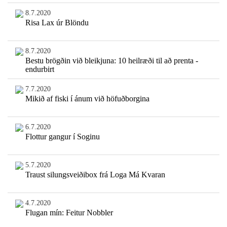
8.7.2020
Risa Lax úr Blöndu
8.7.2020
Bestu brögðin við bleikjuna: 10 heilræði til að prenta -
endurbirt
7.7.2020
Mikið af fiski í ánum við höfuðborgina
6.7.2020
Flottur gangur í Soginu
5.7.2020
Traust silungsveiðibox frá Loga Má Kvaran
4.7.2020
Flugan mín: Feitur Nobbler