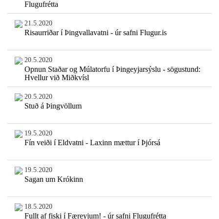
Flugufrétta
21.5.2020
Risaurriðar í Þingvallavatni - úr safni Flugur.is
20.5.2020
Opnun Staðar og Múlatorfu í Þingeyjarsýslu - sögustund:
Hvellur við Miðkvísl
20.5.2020
Stuð á Þingvöllum
19.5.2020
Fín veiði í Eldvatni - Laxinn mættur í Þjórsá
19.5.2020
Sagan um Krókinn
18.5.2020
Fullt af fiski í Færeyjum! - úr safni Flugufrétta