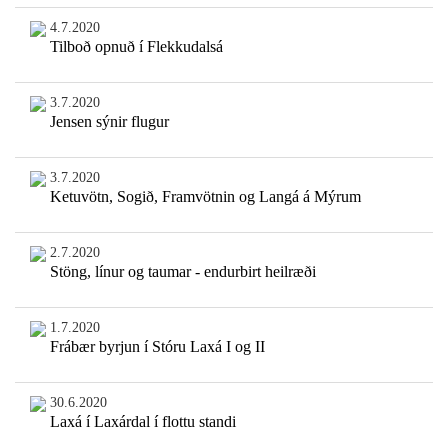
4.7.2020
Tilboð opnuð í Flekkudalsá
3.7.2020
Jensen sýnir flugur
3.7.2020
Ketuvötn, Sogið, Framvötnin og Langá á Mýrum
2.7.2020
Stöng, línur og taumar - endurbirt heilræði
1.7.2020
Frábær byrjun í Stóru Laxá I og II
30.6.2020
Laxá í Laxárdal í flottu standi