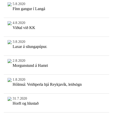
5.8.2020
Fínn gangur í Langá
4.8.2020
Viðtal við KK
3.8.2020
Laxar á silungapúpur.
2.8.2020
Morgunstund á Hamri
1.8.2020
Hólmsá: Veiðiperla hjá Reykjavík, leiðsögn
31.7.2020
Horft og hlustað