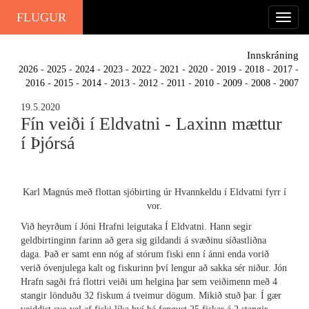
FLUGUR
Innskráning
2026
-
2025
-
2024
-
2023
-
2022
-
2021
-
2020
-
2019
-
2018
-
2017
-
2016
-
2015
-
2014
-
2013
-
2012
-
2011
-
2010
-
2009
-
2008
-
2007
19.5.2020
Fín veiði í Eldvatni - Laxinn mættur
í Þjórsá
Karl Magnús með flottan sjóbirting úr Hvannkeldu í Eldvatni fyrr í
vor.
Við heyrðum í Jóni Hrafni leigutaka Í Eldvatni. Hann segir
geldbirtinginn farinn að gera sig gildandi á svæðinu síðastliðna
daga. Það er samt enn nóg af stórum fiski enn í ánni enda vorið
verið óvenjulega kalt og fiskurinn því lengur að sakka sér niður. Jón
Hrafn sagði frá flottri veiði um helgina þar sem veiðimenn með 4
stangir lönduðu 32 fiskum á tveimur dögum. Mikið stuð þar. Í gær