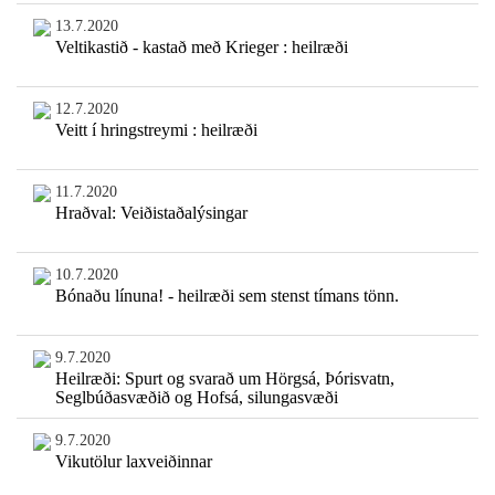
13.7.2020
Veltikastið - kastað með Krieger : heilræði
12.7.2020
Veitt í hringstreymi : heilræði
11.7.2020
Hraðval: Veiðistaðalýsingar
10.7.2020
Bónaðu línuna! - heilræði sem stenst tímans tönn.
9.7.2020
Heilræði: Spurt og svarað um Hörgsá, Þórisvatn,
Seglbúðasvæðið og Hofsá, silungasvæði
9.7.2020
Vikutölur laxveiðinnar