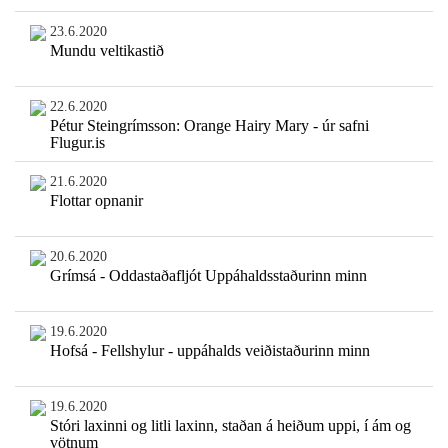
23.6.2020
Mundu veltikastið
22.6.2020
Pétur Steingrímsson: Orange Hairy Mary - úr safni
Flugur.is
21.6.2020
Flottar opnanir
20.6.2020
Grímsá - Oddastaðafljót Uppáhaldsstaðurinn minn
19.6.2020
Hofsá - Fellshylur - uppáhalds veiðistaðurinn minn
19.6.2020
Stóri laxinni og litli laxinn, staðan á heiðum uppi, í ám og
vötnum