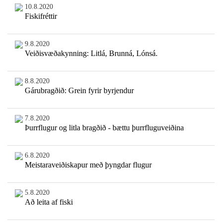
10.8.2020
Fiskifréttir
9.8.2020
Veiðisvæðakynning: Litlá, Brunná, Lónsá.
8.8.2020
Gárubragðið: Grein fyrir byrjendur
7.8.2020
Þurrflugur og litla bragðið - bættu þurrfluguveiðina
6.8.2020
Meistaraveiðiskapur með þyngdar flugur
5.8.2020
Að leita af fiski