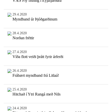
VÆS Fly fishing í Eyjafjarðará
29.4.2020
Myndband úr Þjóðgarðinum
28.4.2020
Norðan fréttir
27.4.2020
Víða flott veiði þrátt fyrir árferði
26.4.2020
Frábært myndband frá Litlaá!
25.4.2020
Hitchað í Ytri Rangá með Nils
24.4.2020