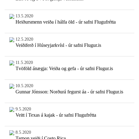
13.5.2020
Heiðursmenn veiða í hálfa öld - úr safni Flugufrétta
12.5.2020
Veiðiferð í Húseyjarkvísl - úr safni Flugur.is
11.5.2020
Tvöföld ánægja: Veiða og gefa - úr safni Flugur.is
10.5.2020
Gunnar Jónsson: Norðurá fegurst áa - úr safni Flugur.is
9.5.2020
Veitt í Texas á kajak - úr safni Flugufrétta
8.5.2020
Tarpon veiði í Costo Rica