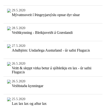
29.5.2020
Mývatnssveit í Þingeyjarsýslu opnar dyr sínar
28.5.2020
Veiðikynning - Bleikjuveiði á Grænlandi
27.5.2020
Aðalbjörn: Undarlega Austurland - úr safni Flugur.is
26.5.2020
Veitt & sleppt virka betur á sjóbleikju en lax - úr safni
Flugur.is
26.5.2020
Veiðistaða kynningar
25.5.2020
Lax lax lax og aftur lax