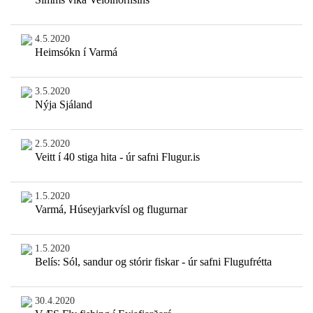
4.5.2020
Heimsókn í Varmá
3.5.2020
Nýja Sjáland
2.5.2020
Veitt í 40 stiga hita - úr safni Flugur.is
1.5.2020
Varmá, Húseyjarkvísl og flugurnar
1.5.2020
Belís: Sól, sandur og stórir fiskar - úr safni Flugufrétta
30.4.2020