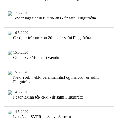
17.5.2020
Andarungi finnur til urriðans - úr safni Flugufrétta
16.5.2020
Örsögur frá sumrinu 2011 - úr safni Flugufrétta
15.5.2020
Gott laxveiðisumar í vændum
15.5.2020
New York ? ekki bara mannhaf og malbik - úr safni
Flugufrétta
14.5.2020
Þegar laxinn tók ekki - úr safni Flugufrétta
14.5.2020
Lax-Á og SVFR gleðja veiðimenn