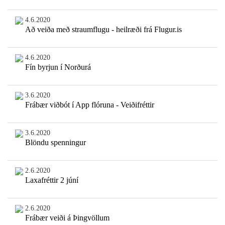
4.6.2020
Að veiða með straumflugu - heilræði frá Flugur.is
4.6.2020
Fín byrjun í Norðurá
3.6.2020
Frábær viðbót í App flóruna - Veiðifréttir
3.6.2020
Blöndu spenningur
2.6.2020
Laxafréttir 2 júní
2.6.2020
Frábær veiði á Þingvöllum