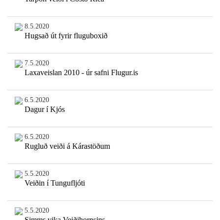
8.5.2020
Hugsað út fyrir fluguboxið
7.5.2020
Laxaveislan 2010 - úr safni Flugur.is
6.5.2020
Dagur í Kjós
6.5.2020
Rugluð veiði á Kárastöðum
5.5.2020
Veiðin í Tungufljóti
5.5.2020
Simms vika Veiðihornsins