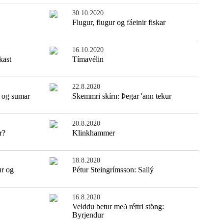
30.10.2020
Flugur, flugur og fáeinir fiskar
16.10.2020
kast
Tímavélin
22.8.2020
 og sumar
Skemmri skírn: Þegar 'ann tekur
20.8.2020
r?
Klinkhammer
18.8.2020
ur og
Pétur Steingrímsson: Sallý
16.8.2020
Veiddu betur með réttri stöng:
Byrjendur