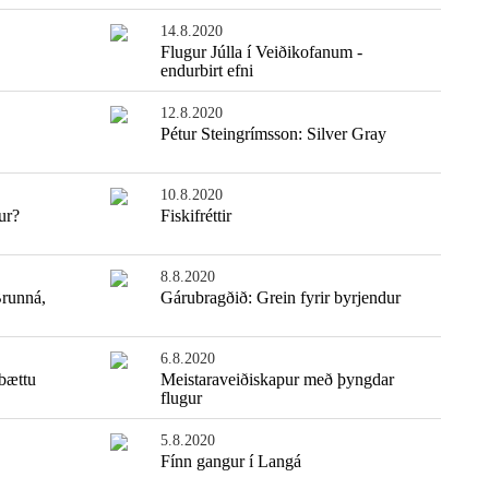
14.8.2020
Flugur Júlla í Veiðikofanum -
endurbirt efni
12.8.2020
Pétur Steingrímsson: Silver Gray
10.8.2020
ur?
Fiskifréttir
8.8.2020
Brunná,
Gárubragðið: Grein fyrir byrjendur
6.8.2020
 bættu
Meistaraveiðiskapur með þyngdar
flugur
5.8.2020
Fínn gangur í Langá