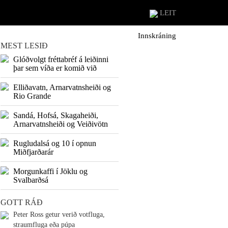
LEIT
Innskráning
MEST LESIÐ
Glóðvolgt fréttabréf á leiðinni
þar sem víða er komið við
Elliðavatn, Arnarvatnsheiði og
Rio Grande
Sandá, Hofsá, Skagaheiði,
Arnarvatnsheiði og Veiðivötn
Rugludalsá og 10 í opnun
Miðfjarðarár
Morgunkaffi í Jöklu og
Svalbarðsá
GOTT RÁÐ
Peter Ross getur verið votfluga,
straumfluga eða púpa