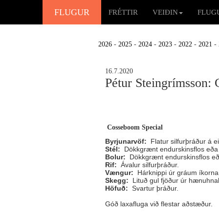
FLUGUR
FRÉTTIR
VEIÐIN
FLUG
2026
-
2025
-
2024
-
2023
-
2022
-
2021
-
16.7.2020
Pétur Steingrímsson:
Cosseboom Special
Byrjunarvöf:
Flatur silfurþráður á ei
Stél:
Dökkgrænt endurskinsflos eða 
Bolur:
Dökkgrænt endurskinsflos eð
Rif:
Ávalur silfurþráður.
Vængur:
Hárknippi úr gráum íkorna
Skegg:
Lituð gul fjöður úr hænuhna
Höfuð:
Svartur þráður.
Góð laxafluga við flestar aðstæður.