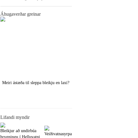
Áhugaverðar greinar
Meiri ástæða til sleppa bleikju en laxi?
Örstutt vorveiðiráð
Lifandi myndir
Bleikjur að undirbúa
Veiðivatnasyrpa
hrygningu í Helluvatni