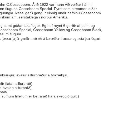
hn C.Cosseboom. Árið 1922 var hann við veiðar í ánni
ann fluguna Cosseboom Special. Fyrst sem streamer, síðar
uguöngla. Þessi gerð gengur einnig undir nafninu Cosseboom
rískum ám, sérstaklega í norður Ameríku.
g sumt góðar laxaflugur. Eg hef reynt 6 gerðir af þeim og
 Cosseboom Special, Cosseboom Yellow og Cosseboom Black,
essum flugum.
fa þessar þrjár gerðir með sér á laxveiðar í sumar og nota þær óspart.
Einfaldasta fiskisúpan
nkrækjur, ávalur silfurþráður á tvíkrækjur.
ir flatan silfurþráð).
a ávalan silfurþráð).
hala.
 sumum tilfellum er betra að hafa skeggið gult.)