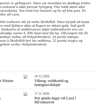
 manninn úr girðingunni. Hann var ómeiddur en ákaflega móður
rði undrandi á allan þennan fyrirgang. Hún hafði aldrei áður
annsbarka. Svo hristi hún hausinn og fór að bíta gras. En
niður að Laxá.
feiti maðurinn átti að veiða Skriðuflúð. Hann byrjaði að kasta
nn með fjöldann allan af flugum en ekkert gekk. Það gerði
ur klukkutími af veiðitímanum skipti veiðimaðurinn enn um
krækju númer 6. Eftir fáein köst tók lax. Viðureignin tók 20
andeyri neðan við Kirkjuhólmabrot, 14 punda hængur.
um á Skriðuflúð fyrir lok veiðitíma, 12 punda hrygnu og
góðum urriða í Kirkjuhólmakvísl.
18.12.2020
r Níelsen
Vilborg, veiðikortið og
fasteignaviðskipti
27.11.2020
m
Þeir gömlu dagar við Laxá í
Mývatnssveit