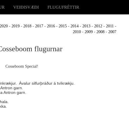
UR
VEIÐISVÆÐI
FLUGUFRÉTTIR
2020
-
2019
-
2018
-
2017
-
2016
-
2015
-
2014
-
2013
-
2012
-
2011
-
2010
-
2009
-
2008
-
2007
 Cosseboom flugurnar
Cosseboom Special!
nkrækjur. Ávalur silfurþráður á tvíkrækju.
Antron garn.
a Antron garn.
hala.
kka.