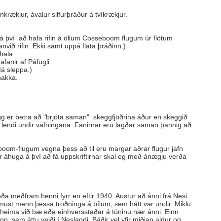
nkrækjur, ávalur silfurþráður á tvíkrækjur.
l á því að hafa rifin á öllum Cosseboom flugum úr flötum
nvið rifin. Ekki samt uppá flata þráðinn.)
hala.
afanir af Páfugli.
á sleppa.)
nakka.
gg er betra að "brjóta saman" skeggfjöðrina áður en skeggið
ir lendi undir vafningana. Fanirnar eru lagðar saman þannig að
sseboom-flugum vegna þess að til eru margar aðrar flugur jafn
er áhuga á því að fá uppskriftirnar skal eg með ánægju verða
eða meðfram henni fyrr en eftir 1940. Austur að ánni frá Nesi
omust menn þessa troðninga á bílum, sem hátt var undir. Miklu
ir heima við bæ eða einhversstaðar á túninu nær ánni. Einn
, sem áttu veiði í Neslandi. Báðir vel yfir miðjan aldur og