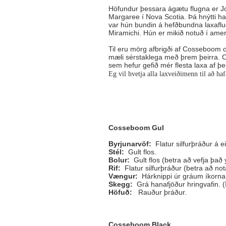
Höfundur þessara ágætu flugna er Jo
Margaree í Nova Scotia. Þá hnýtti h
var hún bundin á hefðbundna laxafl
Miramichi. Hún er mikið notuð í ame
Til eru mörg afbrigði af Cosseboom o
mæli sérstaklega með þrem þeirra.
sem hefur gefið mér flesta laxa af þ
Eg vil hvetja alla laxveiðimenn til að ha
Cosseboom Gul
Byrjunarvöf:
Flatur silfurþráður á ei
Stél:
Gult flos.
Bolur:
Gult flos (betra að vefja það yf
Rif:
Flatur silfurþráður (betra að not
Vængur:
Hárknippi úr gráum íkorna
Skegg:
Grá hanafjöður hringvafin. (Í
Höfuð:
Rauður þráður.
Cosseboom Black