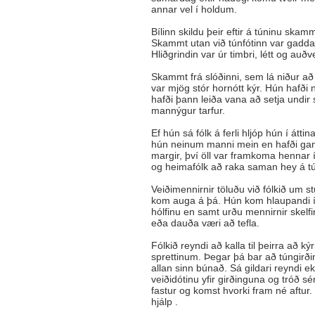
annar vel í holdum.
Bílinn skildu þeir eftir á túninu skamm
Skammt utan við túnfótinn var gaddav
Hliðgrindin var úr timbri, létt og au
Skammt frá slóðinni, sem lá niður að á
var mjög stór hornótt kýr. Hún hafði
hafði þann leiða vana að setja undir
mannýgur tarfur.
Ef hún sá fólk á ferli hljóp hún í átti
hún neinum manni mein en hafði gama
margir, því öll var framkoma hennar 
og heimafólk að raka saman hey á tú
Veiðimennirnir töluðu við fólkið um s
kom auga á þá. Hún kom hlaupandi í át
hólfinu en samt urðu mennirnir skelfin
eða dauða væri að tefla.
Fólkið reyndi að kalla til þeirra að ký
sprettinum. Þegar þá bar að túngirðing
allan sinn búnað. Sá gildari reyndi ek
veiðidótinu yfir girðinguna og tróð sé
fastur og komst hvorki fram né aftur.
hjálp .