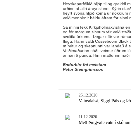
Heyskaparfólkið hljóp til og greiddi
orðinn af allri áreynslunni. Kýrin sta
heyrt svona hljóð koma úr nokkrum m
veiðimennirnir héldu áfram för sinni 
Sá minni fékk Kirkjuhólmakvíslina en 
og fór mörgum sinnum yfir veiðistaði
svolitla úrkomu. Þegar eftir var rúm
flugu. Hann valdi Cosseboom Black tví
mínútur og skepnunni var landað á s
Veiðimaðurinn náði tveimur öðrum löx
annari 6 punda. Hinn maðurinn náði 
Endurbirt frá meistara
Pétur Steingrímsson
25.12.2020
Vatnsdalsá, Siggi Páls og Þó
11.12.2020
Með Þingvallavatn í skónu