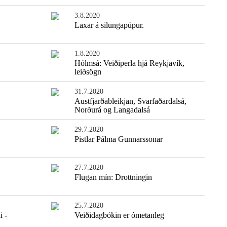
3.8.2020
Laxar á silungapúpur.
1.8.2020
Hólmsá: Veiðiperla hjá Reykjavík,
leiðsögn
31.7.2020
Austfjarðableikjan, Svarfaðardalsá,
Norðurá og Langadalsá
29.7.2020
Pistlar Pálma Gunnarssonar
27.7.2020
Flugan mín: Drottningin
25.7.2020
i -
Veiðidagbókin er ómetanleg