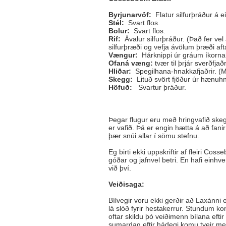
Byrjunarvöf:
Flatur silfurþráður á ei
Stél:
Svart flos.
Bolur:
Svart flos.
Rif:
Ávalur silfurþráður. (Það fer ve
silfurþræði og vefja ávölum þræði afta
Vængur:
Hárknippi úr gráum íkorna
Ofaná væng:
tvær til þrjár sverðfjaðr
Hliðar:
Spegilhana-hnakkafjaðrir. (M
Skegg:
Lituð svört fjöður úr hænuh
Höfuð:
Svartur þráður.
Þegar flugur eru með hringvafið ske
er vafið. Þá er engin hætta á að fan
þær snúi allar í sömu stefnu.
Eg birti ekki uppskriftir af fleiri Co
góðar og jafnvel betri. En hafi einhv
við því.
Veiðisaga:
Bílvegir voru ekki gerðir að Laxánni 
lá slóð fyrir hestakerrur. Stundum k
oftar skildu þó veiðimenn bílana eft
sumardag eftir hádegi komu tveir menn