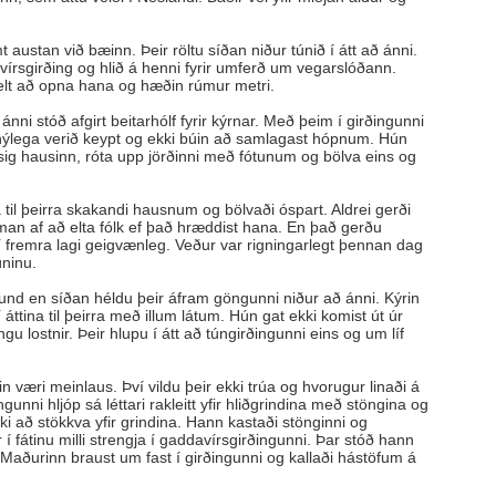
t austan við bæinn. Þeir röltu síðan niður túnið í átt að ánni.
írsgirðing og hlið á henni fyrir umferð um vegarslóðann.
ðvelt að opna hana og hæðin rúmur metri.
nni stóð afgirt beitarhólf fyrir kýrnar. Með þeim í girðingunni
 nýlega verið keypt og ekki búin að samlagast hópnum. Hún
 sig hausinn, róta upp jörðinni með fótunum og bölva eins og
na til þeirra skakandi hausnum og bölvaði óspart. Aldrei gerði
n af að elta fólk ef það hræddist hana. En það gerðu
í fremra lagi geigvænleg. Veður var rigningarlegt þennan dag
ninu.
tund en síðan héldu þeir áfram göngunni niður að ánni. Kýrin
tina til þeirra með illum látum. Hún gat ekki komist út úr
gu lostnir. Þeir hlupu í átt að túngirðingunni eins og um líf
rin væri meinlaus. Því vildu þeir ekki trúa og hvorugur linaði á
unni hljóp sá léttari rakleitt yfir hliðgrindina með stöngina og
ki að stökkva yfir grindina. Hann kastaði stönginni og
r í fátinu milli strengja í gaddavírsgirðingunni. Þar stóð hann
 Maðurinn braust um fast í girðingunni og kallaði hástöfum á