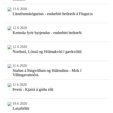
13.6.2020
Línufrumskógurinn - endurbirt heilræði á Flugur.is
12.6.2020
Kennsla fyrir byrjendur - endurbirt heilræði
12.6.2020
Norðurá, Lónsá og Hólmakvísl í gærkvöldi
11.6.2020
Staðan á Þingvöllum og Hálendinu - Mok í
Villingavatnsósi.
11.6.2020
Þverá - Kjarrá á góðu róli
10.6.2020
Laxafréttir