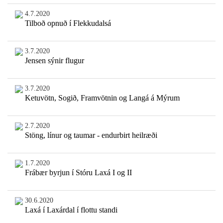
4.7.2020
Tilboð opnuð í Flekkudalsá
3.7.2020
Jensen sýnir flugur
3.7.2020
Ketuvötn, Sogið, Framvötnin og Langá á Mýrum
2.7.2020
Stöng, línur og taumar - endurbirt heilræði
1.7.2020
Frábær byrjun í Stóru Laxá I og II
30.6.2020
Laxá í Laxárdal í flottu standi