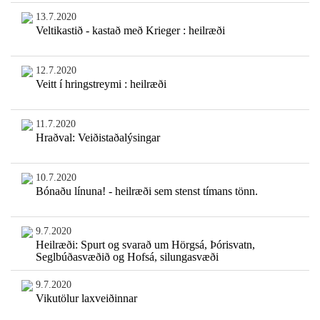
13.7.2020
Veltikastið - kastað með Krieger : heilræði
12.7.2020
Veitt í hringstreymi : heilræði
11.7.2020
Hraðval: Veiðistaðalýsingar
10.7.2020
Bónaðu línuna! - heilræði sem stenst tímans tönn.
9.7.2020
Heilræði: Spurt og svarað um Hörgsá, Þórisvatn,
Seglbúðasvæðið og Hofsá, silungasvæði
9.7.2020
Vikutölur laxveiðinnar