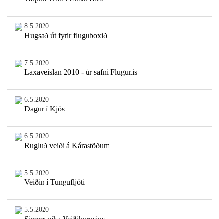
8.5.2020
Hugsað út fyrir fluguboxið
7.5.2020
Laxaveislan 2010 - úr safni Flugur.is
6.5.2020
Dagur í Kjós
6.5.2020
Rugluð veiði á Kárastöðum
5.5.2020
Veiðin í Tungufljóti
5.5.2020
Simms vika Veiðihornsins