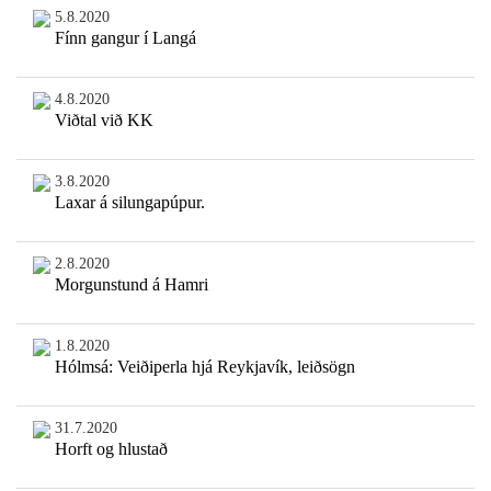
5.8.2020
Fínn gangur í Langá
4.8.2020
Viðtal við KK
3.8.2020
Laxar á silungapúpur.
2.8.2020
Morgunstund á Hamri
1.8.2020
Hólmsá: Veiðiperla hjá Reykjavík, leiðsögn
31.7.2020
Horft og hlustað