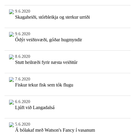
9.6.2020
Skagaheiði, stórbleikja og sterkur urriði
9.6.2020
Ódýr veiðisvæði, góðar hugmyndir
8.6.2020
Stutt heilræði fyrir næsta veiðitúr
7.6.2020
Fiskur tekur fisk sem tók flugu
6.6.2020
Ljúft við Langadalsá
5.6.2020
Á bólakaf með Watson's Fancy í vasanum