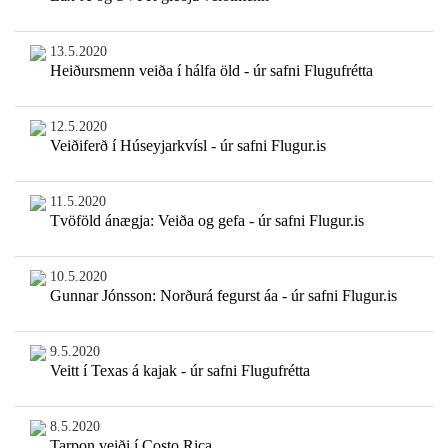
13.5.2020
Heiðursmenn veiða í hálfa öld - úr safni Flugufrétta
12.5.2020
Veiðiferð í Húseyjarkvísl - úr safni Flugur.is
11.5.2020
Tvöföld ánægja: Veiða og gefa - úr safni Flugur.is
10.5.2020
Gunnar Jónsson: Norðurá fegurst áa - úr safni Flugur.is
9.5.2020
Veitt í Texas á kajak - úr safni Flugufrétta
8.5.2020
Tarpon veiði í Costo Rica