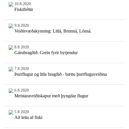
10.8.2020
Fiskifréttir
9.8.2020
Veiðisvæðakynning: Litlá, Brunná, Lónsá.
8.8.2020
Gárubragðið: Grein fyrir byrjendur
7.8.2020
Þurrflugur og litla bragðið - bættu þurrfluguveiðina
6.8.2020
Meistaraveiðiskapur með þyngdar flugur
5.8.2020
Að leita af fiski