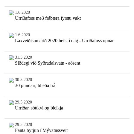
1.6.2020
Urriðafoss með frábæra fyrstu vakt
1.6.2020
Laxveiðisumarið 2020 hefst í dag - Urriðafoss opnar
31.5.2020
Síðdegi við Syðradalsvatn - aðsent
30.5.2020
30 pundari, til eða frá
29.5.2020
Urriðar, sóttkví og bleikja
29.5.2020
Fanta byrjun í Mývatnssveit