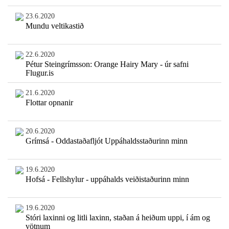
23.6.2020
Mundu veltikastið
22.6.2020
Pétur Steingrímsson: Orange Hairy Mary - úr safni
Flugur.is
21.6.2020
Flottar opnanir
20.6.2020
Grímsá - Oddastaðafljót Uppáhaldsstaðurinn minn
19.6.2020
Hofsá - Fellshylur - uppáhalds veiðistaðurinn minn
19.6.2020
Stóri laxinni og litli laxinn, staðan á heiðum uppi, í ám og
vötnum