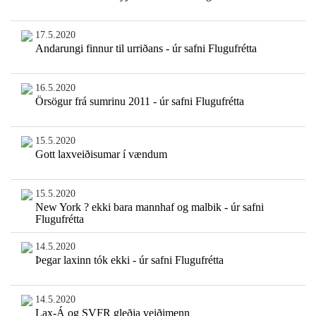
17.5.2020
Andarungi finnur til urriðans - úr safni Flugufrétta
16.5.2020
Örsögur frá sumrinu 2011 - úr safni Flugufrétta
15.5.2020
Gott laxveiðisumar í vændum
15.5.2020
New York ? ekki bara mannhaf og malbik - úr safni
Flugufrétta
14.5.2020
Þegar laxinn tók ekki - úr safni Flugufrétta
14.5.2020
Lax-Á og SVFR gleðja veiðimenn