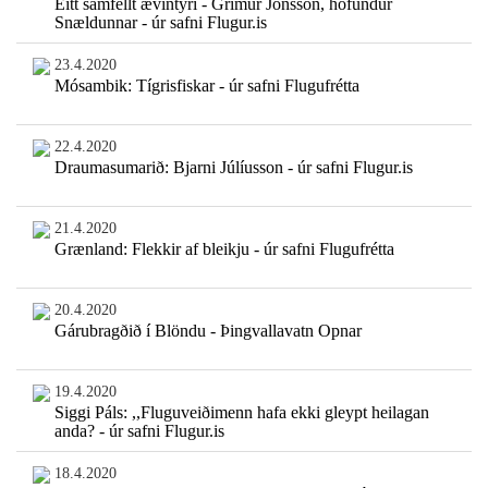
Eitt samfellt ævintýri - Grímur Jónsson, höfundur
Snældunnar - úr safni Flugur.is
23.4.2020
Mósambik: Tígrisfiskar - úr safni Flugufrétta
22.4.2020
Draumasumarið: Bjarni Júlíusson - úr safni Flugur.is
21.4.2020
Grænland: Flekkir af bleikju - úr safni Flugufrétta
20.4.2020
Gárubragðið í Blöndu - Þingvallavatn Opnar
19.4.2020
Siggi Páls: ,,Fluguveiðimenn hafa ekki gleypt heilagan
anda? - úr safni Flugur.is
18.4.2020