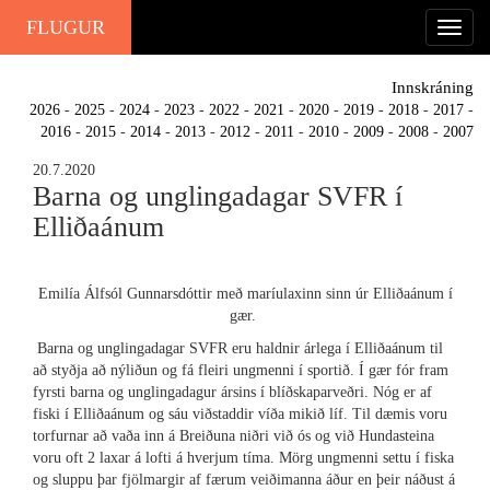
FLUGUR
Innskráning
2026
-
2025
-
2024
-
2023
-
2022
-
2021
-
2020
-
2019
-
2018
-
2017
-
2016
-
2015
-
2014
-
2013
-
2012
-
2011
-
2010
-
2009
-
2008
-
2007
20.7.2020
Barna og unglingadagar SVFR í
Elliðaánum
Emilía Álfsól Gunnarsdóttir með maríulaxinn sinn úr Elliðaánum í
gær.
Barna og unglingadagar SVFR eru haldnir árlega í Elliðaánum til
að styðja að nýliðun og fá fleiri ungmenni í sportið. Í gær fór fram
fyrsti barna og unglingadagur ársins í blíðskaparveðri. Nóg er af
fiski í Elliðaánum og sáu viðstaddir víða mikið líf. Til dæmis voru
torfurnar að vaða inn á Breiðuna niðri við ós og við Hundasteina
voru oft 2 laxar á lofti á hverjum tíma. Mörg ungmenni settu í fiska
og sluppu þar fjölmargir af færum veiðimanna áður en þeir náðust á