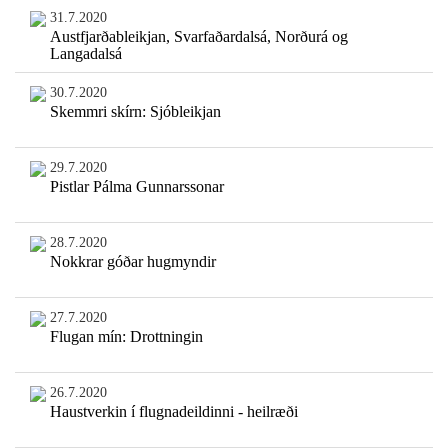
31.7.2020
Austfjarðableikjan, Svarfaðardalsá, Norðurá og
Langadalsá
30.7.2020
Skemmri skírn: Sjóbleikjan
29.7.2020
Pistlar Pálma Gunnarssonar
28.7.2020
Nokkrar góðar hugmyndir
27.7.2020
Flugan mín: Drottningin
26.7.2020
Haustverkin í flugnadeildinni - heilræði