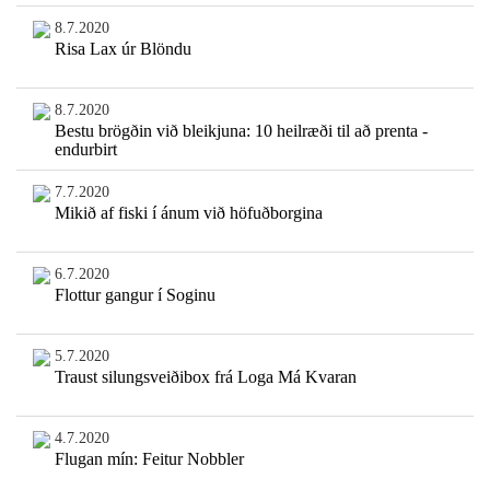
8.7.2020
Risa Lax úr Blöndu
8.7.2020
Bestu brögðin við bleikjuna: 10 heilræði til að prenta -
endurbirt
7.7.2020
Mikið af fiski í ánum við höfuðborgina
6.7.2020
Flottur gangur í Soginu
5.7.2020
Traust silungsveiðibox frá Loga Má Kvaran
4.7.2020
Flugan mín: Feitur Nobbler