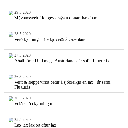
29.5.2020
Mývatnssveit í Þingeyjarsýslu opnar dyr sínar
28.5.2020
Veiðikynning - Bleikjuveiði á Grænlandi
27.5.2020
Aðalbjörn: Undarlega Austurland - úr safni Flugur.is
26.5.2020
Veitt & sleppt virka betur á sjóbleikju en lax - úr safni
Flugur.is
26.5.2020
Veiðistaða kynningar
25.5.2020
Lax lax lax og aftur lax