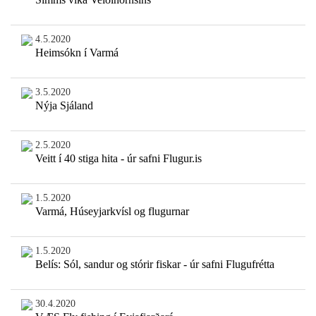
4.5.2020
Heimsókn í Varmá
3.5.2020
Nýja Sjáland
2.5.2020
Veitt í 40 stiga hita - úr safni Flugur.is
1.5.2020
Varmá, Húseyjarkvísl og flugurnar
1.5.2020
Belís: Sól, sandur og stórir fiskar - úr safni Flugufrétta
30.4.2020