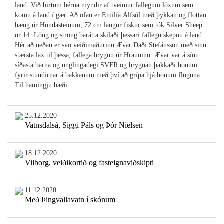
land. Við birtum hérna myndir af tveimur fallegum löxum sem
komu á land í gær. Að ofan er Emilía Álfsól með þykkan og flottan
hæng úr Hundasteinum, 72 cm langur fiskur sem tók Silver Sheep
nr 14. Löng og ströng barátta skilaði þessari fallegu skepnu á land.
Hér að neðan er svo veiðimaðurinn Ævar Daði Stefánsson með sinn
stærsta lax til þessa, fallega hrygnu úr Hrauninu. Ævar var á sínu
síðasta barna og unglingadegi SVFR og hrygnan þakkaði honum
fyrir stundirnar á bakkanum með því að grípa hjá honum fluguna.
Til hamingju bæði.
25.12.2020
Vatnsdalsá, Siggi Páls og Þór Níelsen
18.12.2020
Vilborg, veiðikortið og fasteignaviðskipti
11.12.2020
Með Þingvallavatn í skónum