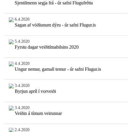
Sjentilmenn segja frá - úr safni Flugufrétta
6.4.2020
Sagan af vöðlunum dýru - úr safni Flugur.is
5.4.2020
Fyrstu dagar veiðitímabilsins 2020
4.4.2020
Ungur nemur, gamall temur - úr safni Flugur.is
3.4.2020
Byrjun apríl í vorveiði
3.4.2020
Veiðin á tímum veirunnar
2.4.2020