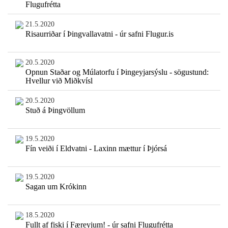
Flugufrétta
21.5.2020
Risaurriðar í Þingvallavatni - úr safni Flugur.is
20.5.2020
Opnun Staðar og Múlatorfu í Þingeyjarsýslu - sögustund:
Hvellur við Miðkvísl
20.5.2020
Stuð á Þingvöllum
19.5.2020
Fín veiði í Eldvatni - Laxinn mættur í Þjórsá
19.5.2020
Sagan um Krókinn
18.5.2020
Fullt af fiski í Færeyjum! - úr safni Flugufrétta