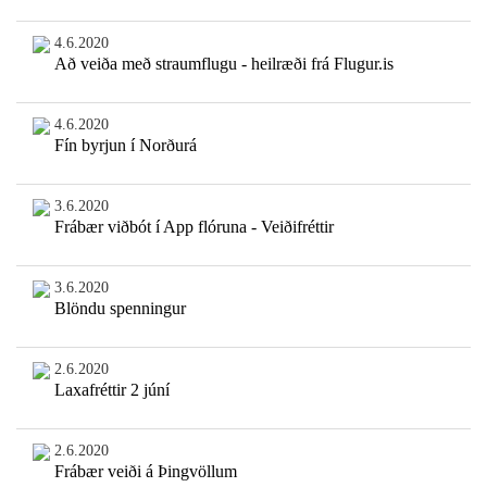
4.6.2020
Að veiða með straumflugu - heilræði frá Flugur.is
4.6.2020
Fín byrjun í Norðurá
3.6.2020
Frábær viðbót í App flóruna - Veiðifréttir
3.6.2020
Blöndu spenningur
2.6.2020
Laxafréttir 2 júní
2.6.2020
Frábær veiði á Þingvöllum