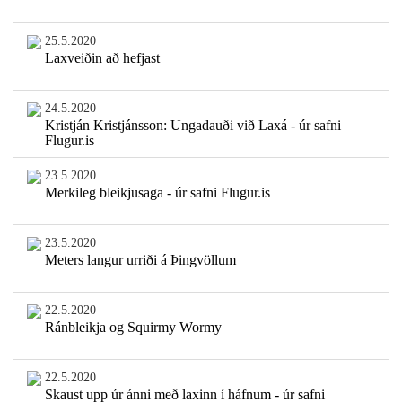
25.5.2020
Laxveiðin að hefjast
24.5.2020
Kristján Kristjánsson: Ungadauði við Laxá - úr safni
Flugur.is
23.5.2020
Merkileg bleikjusaga - úr safni Flugur.is
23.5.2020
Meters langur urriði á Þingvöllum
22.5.2020
Ránbleikja og Squirmy Wormy
22.5.2020
Skaust upp úr ánni með laxinn í háfnum - úr safni