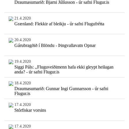
Draumasumarið: Bjarni Júlíusson - úr safni Flugur.is
21.4.2020
Grænland: Flekkir af bleikju - úr safni Flugufrétta
20.4.2020
Gárubragðið í Blöndu - Þingvallavatn Opnar
19.4.2020
Siggi Páls: ,,Fluguveiðimenn hafa ekki gleypt heilagan
anda? - úr safni Flugur.is
18.4.2020
Draumasumarið: Gunnar Ingi Gunnarsson - úr safni
Flugur.is
17.4.2020
Stórfiskar vorsins
17.4.2020