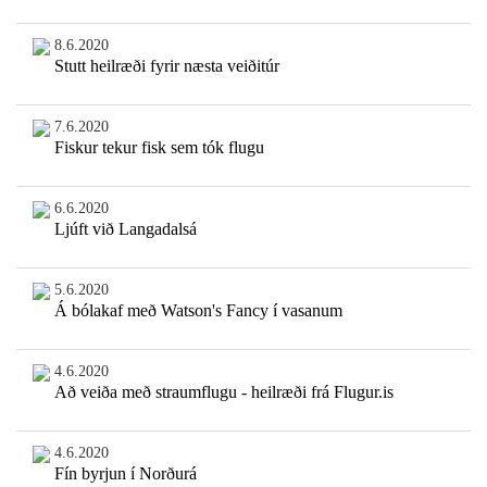
8.6.2020
Stutt heilræði fyrir næsta veiðitúr
7.6.2020
Fiskur tekur fisk sem tók flugu
6.6.2020
Ljúft við Langadalsá
5.6.2020
Á bólakaf með Watson's Fancy í vasanum
4.6.2020
Að veiða með straumflugu - heilræði frá Flugur.is
4.6.2020
Fín byrjun í Norðurá