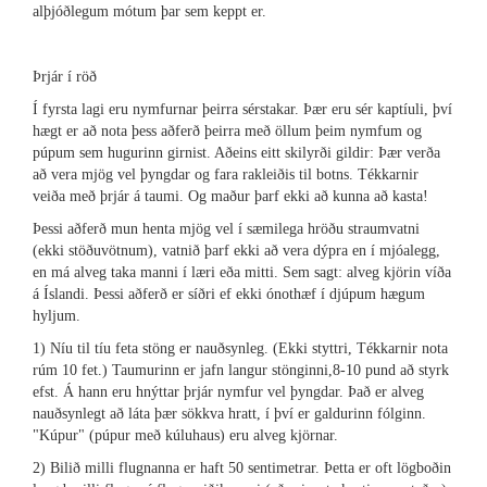
alþjóðlegum mótum þar sem keppt er.
Þrjár í röð
Í fyrsta lagi eru nymfurnar þeirra sérstakar. Þær eru sér kaptíuli, því
hægt er að nota þess aðferð þeirra með öllum þeim nymfum og
púpum sem hugurinn girnist. Aðeins eitt skilyrði gildir: Þær verða
að vera mjög vel þyngdar og fara rakleiðis til botns. Tékkarnir
veiða með þrjár á taumi. Og maður þarf ekki að kunna að kasta!
Þessi aðferð mun henta mjög vel í sæmilega hröðu straumvatni
(ekki stöðuvötnum), vatnið þarf ekki að vera dýpra en í mjóalegg,
en má alveg taka manni í læri eða mitti. Sem sagt: alveg kjörin víða
á Íslandi. Þessi aðferð er síðri ef ekki ónothæf í djúpum hægum
hyljum.
1) Níu til tíu feta stöng er nauðsynleg. (Ekki styttri, Tékkarnir nota
rúm 10 fet.) Taumurinn er jafn langur stönginni,8-10 pund að styrk
efst. Á hann eru hnýttar þrjár nymfur vel þyngdar. Það er alveg
nauðsynlegt að láta þær sökkva hratt, í því er galdurinn fólginn.
"Kúpur" (púpur með kúluhaus) eru alveg kjörnar.
2) Bilið milli flugnanna er haft 50 sentimetrar. Þetta er oft lögboðin