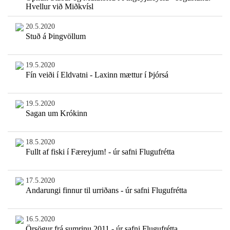
Hvellur við Miðkvísl
20.5.2020
Stuð á Þingvöllum
19.5.2020
Fín veiði í Eldvatni - Laxinn mættur í Þjórsá
19.5.2020
Sagan um Krókinn
18.5.2020
Fullt af fiski í Færeyjum! - úr safni Flugufrétta
17.5.2020
Andarungi finnur til urriðans - úr safni Flugufrétta
16.5.2020
Örsögur frá sumrinu 2011 - úr safni Flugufrétta