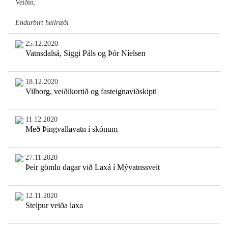
Veiðin.
Endurbirt heilræði
25.12.2020
Vatnsdalsá, Siggi Páls og Þór Níelsen
18.12.2020
Vilborg, veiðikortið og fasteignaviðskipti
11.12.2020
Með Þingvallavatn í skónum
27.11.2020
Þeir gömlu dagar við Laxá í Mývatnssveit
12.11.2020
Stelpur veiða laxa