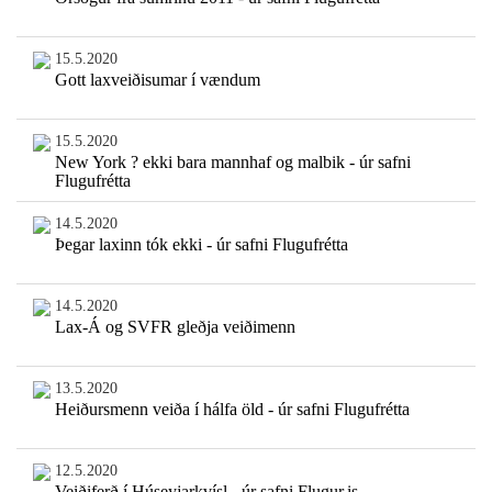
15.5.2020
Gott laxveiðisumar í vændum
15.5.2020
New York ? ekki bara mannhaf og malbik - úr safni
Flugufrétta
14.5.2020
Þegar laxinn tók ekki - úr safni Flugufrétta
14.5.2020
Lax-Á og SVFR gleðja veiðimenn
13.5.2020
Heiðursmenn veiða í hálfa öld - úr safni Flugufrétta
12.5.2020
Veiðiferð í Húseyjarkvísl - úr safni Flugur.is