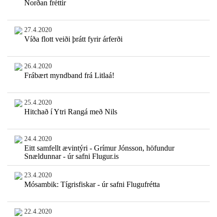
Norðan fréttir
27.4.2020
Víða flott veiði þrátt fyrir árferði
26.4.2020
Frábært myndband frá Litlaá!
25.4.2020
Hitchað í Ytri Rangá með Nils
24.4.2020
Eitt samfellt ævintýri - Grímur Jónsson, höfundur
Snældunnar - úr safni Flugur.is
23.4.2020
Mósambik: Tígrisfiskar - úr safni Flugufrétta
22.4.2020