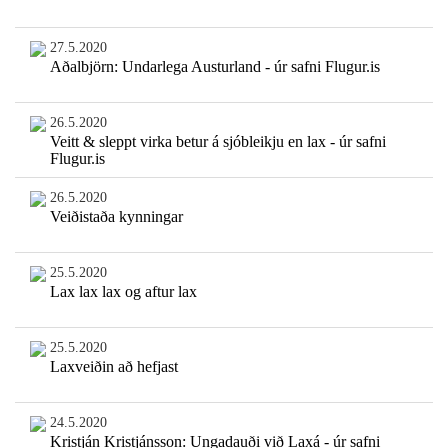
27.5.2020
Aðalbjörn: Undarlega Austurland - úr safni Flugur.is
26.5.2020
Veitt & sleppt virka betur á sjóbleikju en lax - úr safni
Flugur.is
26.5.2020
Veiðistaða kynningar
25.5.2020
Lax lax lax og aftur lax
25.5.2020
Laxveiðin að hefjast
24.5.2020
Kristján Kristjánsson: Ungadauði við Laxá - úr safni