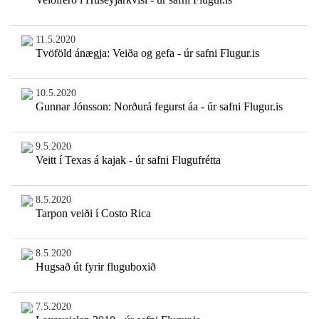
11.5.2020
Tvöföld ánægja: Veiða og gefa - úr safni Flugur.is
10.5.2020
Gunnar Jónsson: Norðurá fegurst áa - úr safni Flugur.is
9.5.2020
Veitt í Texas á kajak - úr safni Flugufrétta
8.5.2020
Tarpon veiði í Costo Rica
8.5.2020
Hugsað út fyrir fluguboxið
7.5.2020