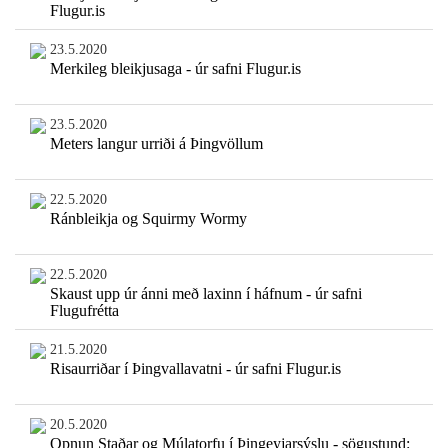
Flugur.is
23.5.2020
Merkileg bleikjusaga - úr safni Flugur.is
23.5.2020
Meters langur urriði á Þingvöllum
22.5.2020
Ránbleikja og Squirmy Wormy
22.5.2020
Skaust upp úr ánni með laxinn í háfnum - úr safni
Flugufrétta
21.5.2020
Risaurriðar í Þingvallavatni - úr safni Flugur.is
20.5.2020
Opnun Staðar og Múlatorfu í Þingeyjarsýslu - sögustund: