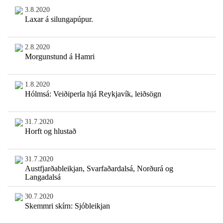
3.8.2020
Laxar á silungapúpur.
2.8.2020
Morgunstund á Hamri
1.8.2020
Hólmsá: Veiðiperla hjá Reykjavík, leiðsögn
31.7.2020
Horft og hlustað
31.7.2020
Austfjarðableikjan, Svarfaðardalsá, Norðurá og
Langadalsá
30.7.2020
Skemmri skírn: Sjóbleikjan