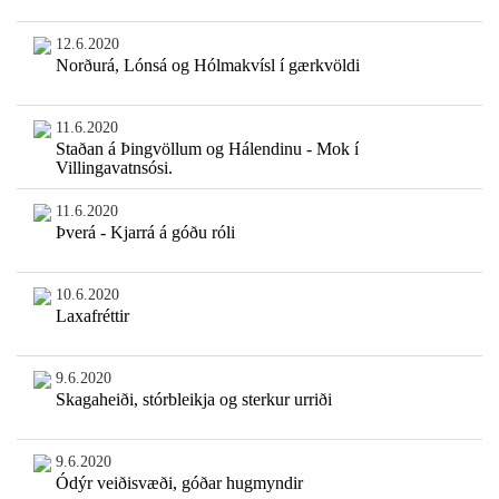
12.6.2020
Norðurá, Lónsá og Hólmakvísl í gærkvöldi
11.6.2020
Staðan á Þingvöllum og Hálendinu - Mok í
Villingavatnsósi.
11.6.2020
Þverá - Kjarrá á góðu róli
10.6.2020
Laxafréttir
9.6.2020
Skagaheiði, stórbleikja og sterkur urriði
9.6.2020
Ódýr veiðisvæði, góðar hugmyndir