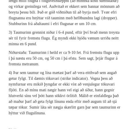
lengd milli flugna í fluguveiðikeppni (að minnsta kosti sumsstaðar)
og virkar greinilega vel. Auðvitað er ekkert sem bannar mönnum að
breyta þessu bili. Það er góð viðmiðun til að byrja með. Tvær efri
flugnanna eru hnýttar við tauminn með hefðbundnu lagi (dropper).
Stubburinn frá aðaltaumi í efri flugunar er um 10 cm.
3) Taumurinn grennist niður í 6-4 pund, eftir því hvað menn treysta
sér til fyrir fremstu flugu. Ég myndi ekki bjóða vænum urriða neitt
minna en 6 pund.
Niðurstaða: Taumurinn í heild er ca 9-10 fet. Frá fremstu flugu upp
í þá næstu eru 50 cm, og 50 cm í þá efstu. Sem sagt, þrjár flugur á
fremsta metranum.
4) Þar sem taumur og lína mætast þarf að vera eitthvað sem augað
getur fylgt. Til dæmis tökuvari (strike indicator). Vegna þess að
nymfurnar eru mikið þyngdar er ekki víst að venjulegur tökuvari
fljóti. En að mínu mati nægir hann vel eigi að síður, hann gegnir
hlutverki sínu vel þótt hann sökkvi örlítið. Málið er einfaldlega það
að maður þarf að geta fylgt línunu enda eftir með augum til að sjá
tæpar tökur. Sumir láta sér nægja skærlitt garn þar sem taumurinn er
hýttur við flugulínuna.