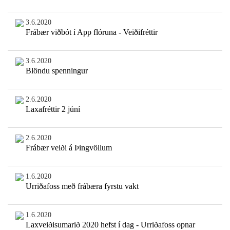
3.6.2020
Frábær viðbót í App flóruna - Veiðifréttir
3.6.2020
Blöndu spenningur
2.6.2020
Laxafréttir 2 júní
2.6.2020
Frábær veiði á Þingvöllum
1.6.2020
Urriðafoss með frábæra fyrstu vakt
1.6.2020
Laxveiðisumarið 2020 hefst í dag - Urriðafoss opnar