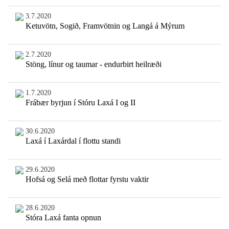
3.7.2020
Ketuvötn, Sogið, Framvötnin og Langá á Mýrum
2.7.2020
Stöng, línur og taumar - endurbirt heilræði
1.7.2020
Frábær byrjun í Stóru Laxá I og II
30.6.2020
Laxá í Laxárdal í flottu standi
29.6.2020
Hofsá og Selá með flottar fyrstu vaktir
28.6.2020
Stóra Laxá fanta opnun