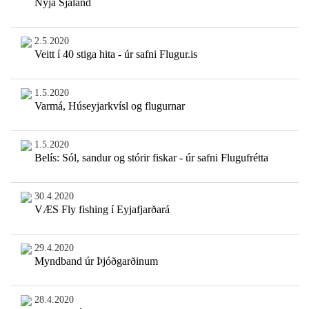
Nýja Sjáland
2.5.2020
Veitt í 40 stiga hita - úr safni Flugur.is
1.5.2020
Varmá, Húseyjarkvísl og flugurnar
1.5.2020
Belís: Sól, sandur og stórir fiskar - úr safni Flugufrétta
30.4.2020
VÆS Fly fishing í Eyjafjarðará
29.4.2020
Myndband úr Þjóðgarðinum
28.4.2020