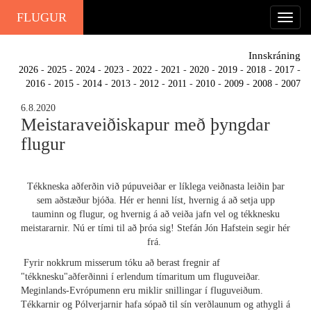
FLUGUR
Innskráning
2026
-
2025
-
2024
-
2023
-
2022
-
2021
-
2020
-
2019
-
2018
-
2017
-
2016
-
2015
-
2014
-
2013
-
2012
-
2011
-
2010
-
2009
-
2008
-
2007
6.8.2020
Meistaraveiðiskapur með þyngdar
flugur
Tékkneska aðferðin við púpuveiðar er líklega veiðnasta leiðin þar
sem aðstæður bjóða. Hér er henni líst, hvernig á að setja upp
tauminn og flugur, og hvernig á að veiða jafn vel og tékknesku
meistararnir. Nú er tími til að þróa sig! Stefán Jón Hafstein segir hér
frá.
Fyrir nokkrum misserum tóku að berast fregnir af
"tékknesku"aðferðinni í erlendum tímaritum um fluguveiðar.
Meginlands-Evrópumenn eru miklir snillingar í fluguveiðum.
Tékkarnir og Pólverjarnir hafa sópað til sín verðlaunum og athygli á