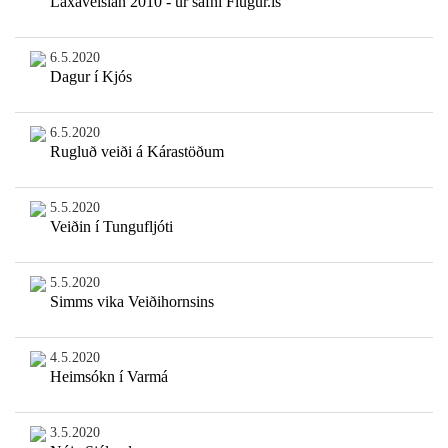
Laxaveislan 2010 - úr safni Flugur.is
6.5.2020
Dagur í Kjós
6.5.2020
Rugluð veiði á Kárastöðum
5.5.2020
Veiðin í Tungufljóti
5.5.2020
Simms vika Veiðihornsins
4.5.2020
Heimsókn í Varmá
3.5.2020