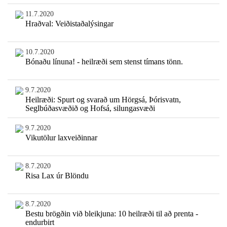
11.7.2020
Hraðval: Veiðistaðalýsingar
10.7.2020
Bónaðu línuna! - heilræði sem stenst tímans tönn.
9.7.2020
Heilræði: Spurt og svarað um Hörgsá, Þórisvatn,
Seglbúðasvæðið og Hofsá, silungasvæði
9.7.2020
Vikutölur laxveiðinnar
8.7.2020
Risa Lax úr Blöndu
8.7.2020
Bestu brögðin við bleikjuna: 10 heilræði til að prenta -
endurbirt