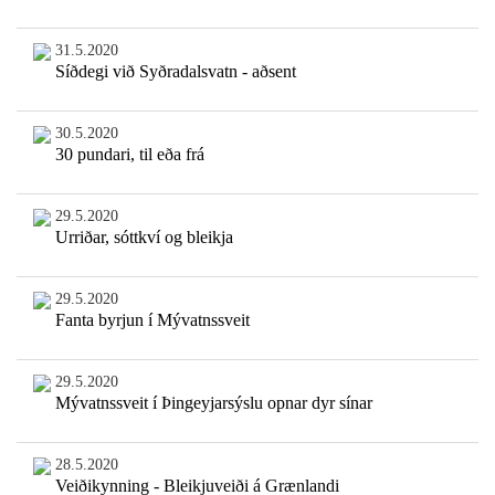
31.5.2020
Síðdegi við Syðradalsvatn - aðsent
30.5.2020
30 pundari, til eða frá
29.5.2020
Urriðar, sóttkví og bleikja
29.5.2020
Fanta byrjun í Mývatnssveit
29.5.2020
Mývatnssveit í Þingeyjarsýslu opnar dyr sínar
28.5.2020
Veiðikynning - Bleikjuveiði á Grænlandi