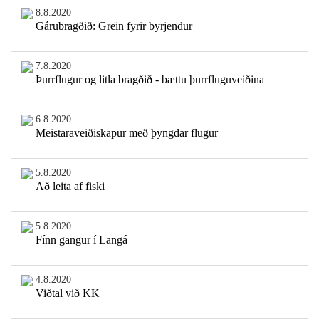
8.8.2020
Gárubragðið: Grein fyrir byrjendur
7.8.2020
Þurrflugur og litla bragðið - bættu þurrfluguveiðina
6.8.2020
Meistaraveiðiskapur með þyngdar flugur
5.8.2020
Að leita af fiski
5.8.2020
Fínn gangur í Langá
4.8.2020
Viðtal við KK