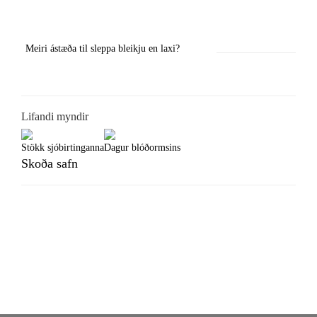
Previous
Next
Meiri ástæða til sleppa bleikju en laxi?
Örstutt vorveiðiráð
Lifandi myndir
Stökk sjóbirtinganna
Dagur blóðormsins
Skoða safn