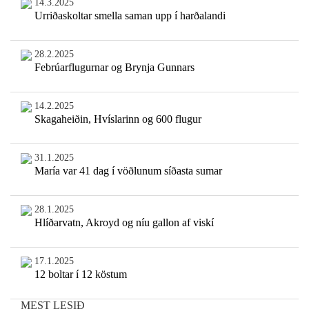
14.3.2025
Urriðaskoltar smella saman upp í harðalandi
28.2.2025
Febrúarflugurnar og Brynja Gunnars
14.2.2025
Skagaheiðin, Hvíslarinn og 600 flugur
31.1.2025
María var 41 dag í vöðlunum síðasta sumar
28.1.2025
Hlíðarvatn, Akroyd og níu gallon af viskí
17.1.2025
12 boltar í 12 köstum
MEST LESIÐ