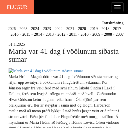
FLUGUR
Innskráning
2026
-
2025
-
2024
-
2023
-
2022
-
2021
-
2020
-
2019
-
2018
-
2017
-
2016
-
2015
-
2014
-
2013
-
2012
-
2011
-
2010
-
2009
-
2008
-
2007
31.1.2025
María var 41 dag í vöðlunum síðasta
sumar
María Hrönn Magnúsdóttir var 41 dag í vöðlunum síðasta sumar og
rifjar upp ævintýri á bökkunum í Flugufréttum vikunnar. Þór
Jónsson segir frá veiðiferð með syni sínum Jakobi Sindra í Laxá í
Dölum, ferð sem byrjaði rólega en endaði með hvelli. Guðmundur
Ævar Oddsson lætur hugann reika fram í Ólafsfjörð þar sem
bleikjurnar eru flestar steyptar í sama mót og Högni Harðarson
mælir með að menn prófi lykkju í stað hnúts þegar veitt er á púpur í
straumvatni. Fáðu þér funheitar Flugufréttir með morgunkaffinu. Á
myndinni er María Hrönn að leiðsegja Hönnu Lovísu Olsen vinkonu