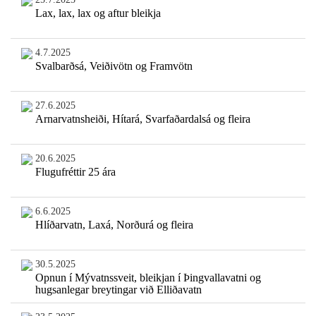
Lax, lax, lax og aftur bleikja
4.7.2025
Svalbarðsá, Veiðivötn og Framvötn
27.6.2025
Arnarvatnsheiði, Hítará, Svarfaðardalsá og fleira
20.6.2025
Flugufréttir 25 ára
6.6.2025
Hlíðarvatn, Laxá, Norðurá og fleira
30.5.2025
Opnun í Mývatnssveit, bleikjan í Þingvallavatni og
hugsanlegar breytingar við Elliðavatn