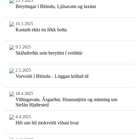
23.5.2025
Breytingar í Blöndu, Ljósavatn og laxinn
16.5.2025
Kastaði ekki en fékk bolta
9.5.2025
Skíðaferðin sem breyttist í veiðitúr
2.5.2025
Vorveiði í Blöndu - Löggan kölluð til
18.4.2025
Villingavatn, Ásgarður, Hnausatjörn og minning um
Stefán Hjaltested
4.4.2025
Hér um bil mokveiði víðast hvar