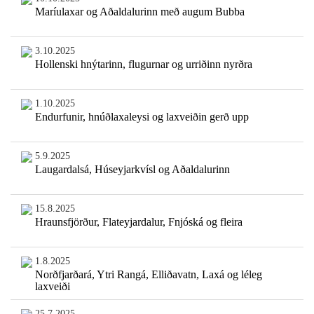
Maríulaxar og Aðaldalurinn með augum Bubba
3.10.2025
Hollenski hnýtarinn, flugurnar og urriðinn nyrðra
1.10.2025
Endurfunir, hnúðlaxaleysi og laxveiðin gerð upp
5.9.2025
Laugardalsá, Húseyjarkvísl og Aðaldalurinn
15.8.2025
Hraunsfjörður, Flateyjardalur, Fnjóská og fleira
1.8.2025
Norðfjarðará, Ytri Rangá, Elliðavatn, Laxá og léleg
laxveiði
25.7.2025