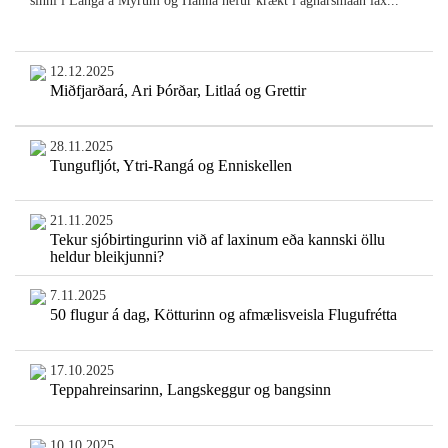
sinni í Langá á Mýrum og Hanna hefur krækt í agnarsmáan lax...
12.12.2025
Miðfjarðará, Ari Þórðar, Litlaá og Grettir
28.11.2025
Tungufljót, Ytri-Rangá og Enniskellen
21.11.2025
Tekur sjóbirtingurinn við af laxinum eða kannski öllu
heldur bleikjunni?
7.11.2025
50 flugur á dag, Kötturinn og afmælisveisla Flugufrétta
17.10.2025
Teppahreinsarinn, Langskeggur og bangsinn
10.10.2025