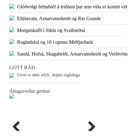
Glóðvolgt fréttabréf á leiðinni þar sem víða er komið við
Elliðavatn, Arnarvatnsheiði og Rio Grande
Morgunkaffi í Jöklu og Svalbarðsá
Rugludalsá og 10 í opnun Miðfjarðarár
Sandá, Hofsá, Skagaheiði, Arnarvatnsheiði og Veiðivötn
GOTT RÁÐ
Girni er ekki eilíft, skiptu reglulega
Áhugaverðar greinar