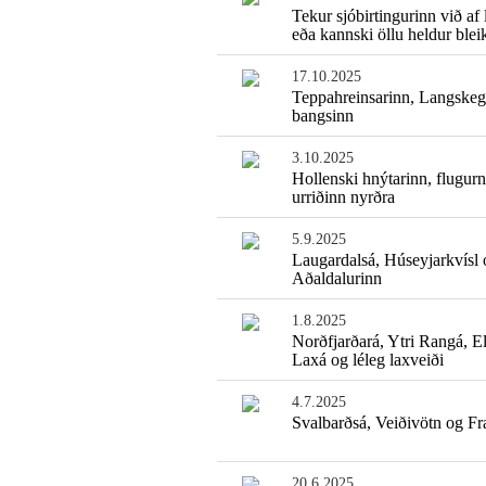
Tekur sjóbirtingurinn við af
eða kannski öllu heldur blei
17.10.2025
Teppahreinsarinn, Langskeg
bangsinn
3.10.2025
Hollenski hnýtarinn, flugurn
urriðinn nyrðra
5.9.2025
Laugardalsá, Húseyjarkvísl 
Aðaldalurinn
1.8.2025
Norðfjarðará, Ytri Rangá, El
Laxá og léleg laxveiði
4.7.2025
Svalbarðsá, Veiðivötn og F
20.6.2025