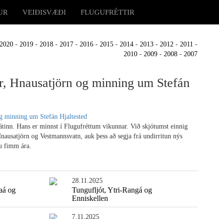
UR
VEIÐISVÆÐI
FLUGUFRÉTTIR
2020
-
2019
-
2018
-
2017
-
2016
-
2015
-
2014
-
2013
-
2012
-
2011
-
2010
-
2009
-
2008
-
2007
r, Hnausatjörn og minning um Stefán
átinn. Hans er minnst í Flugufréttum vikunnar. Við skjótumst einnig
Hnausatjörn og Vestmannsvatn, auk þess að segja frá undirritun nýs
u fimm ára.
28.11.2025
laá og
Tungufljót, Ytri-Rangá og
Enniskellen
7.11.2025