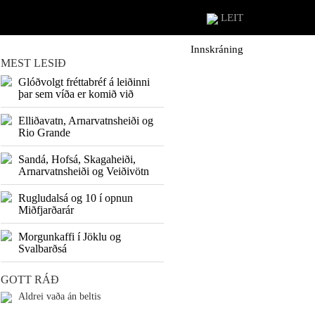
LEIT
Innskráning
MEST LESIÐ
Glóðvolgt fréttabréf á leiðinni
þar sem víða er komið við
Elliðavatn, Arnarvatnsheiði og
Rio Grande
Sandá, Hofsá, Skagaheiði,
Arnarvatnsheiði og Veiðivötn
Rugludalsá og 10 í opnun
Miðfjarðarár
Morgunkaffi í Jöklu og
Svalbarðsá
GOTT RÁÐ
Aldrei vaða án beltis