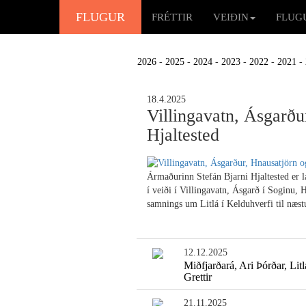
FLUGUR
FRÉTTIR
VEIÐIN
FLUG
2026
-
2025
-
2024
-
2023
-
2022
-
2021
-
18.4.2025
Villingavatn, Ásgarðu
Hjaltested
Ármaðurinn Stefán Bjarni Hjaltested er l
í veiði í Villingavatn, Ásgarð í Soginu, 
samnings um Litlá í Kelduhverfi til næst
12.12.2025
Miðfjarðará, Ari Þórðar, Lit
Grettir
21.11.2025