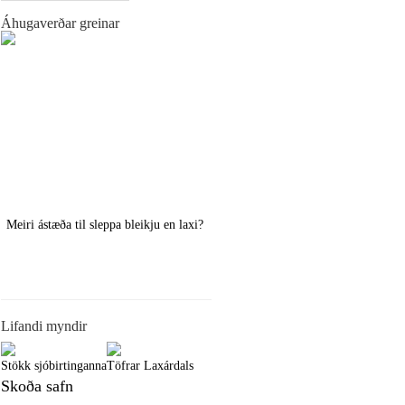
Áhugaverðar greinar
Meiri ástæða til sleppa bleikju en laxi?
Örstutt vorveiðiráð
Lifandi myndir
Stökk sjóbirtinganna
Töfrar Laxárdals
Skoða safn