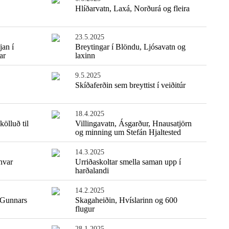
Hlíðarvatn, Laxá, Norðurá og fleira
23.5.2025
jan í
Breytingar í Blöndu, Ljósavatn og
ar
laxinn
9.5.2025
Skíðaferðin sem breyttist í veiðitúr
18.4.2025
ölluð til
Villingavatn, Ásgarður, Hnausatjörn
og minning um Stefán Hjaltested
14.3.2025
hvar
Urriðaskoltar smella saman upp í
harðalandi
14.2.2025
 Gunnars
Skagaheiðin, Hvíslarinn og 600
flugur
28.1.2025