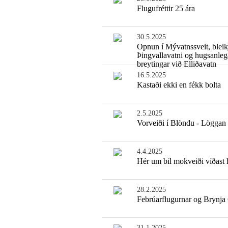
Flugufréttir 25 ára
30.5.2025
Opnun í Mývatnssveit, bleik
Þingvallavatni og hugsanleg
breytingar við Elliðavatn
16.5.2025
Kastaði ekki en fékk bolta
2.5.2025
Vorveiði í Blöndu - Löggan k
4.4.2025
Hér um bil mokveiði víðast 
28.2.2025
Febrúarflugurnar og Brynja
31.1.2025