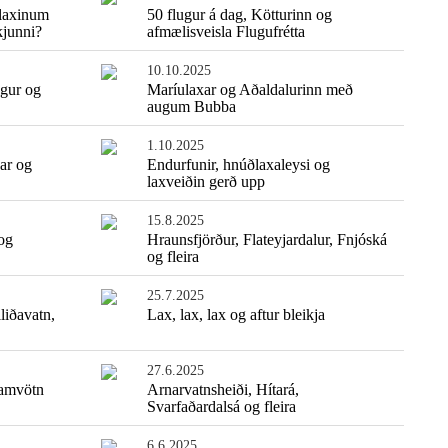
 laxinum
50 flugur á dag, Kötturinn og
kjunni?
afmælisveisla Flugufrétta
10.10.2025
gur og
Maríulaxar og Aðaldalurinn með
augum Bubba
1.10.2025
ar og
Endurfunir, hnúðlaxaleysi og
laxveiðin gerð upp
15.8.2025
og
Hraunsfjörður, Flateyjardalur, Fnjóská
Einfaldasta fiskisúpan
og fleira
25.7.2025
liðavatn,
Lax, lax, lax og aftur bleikja
27.6.2025
ramvötn
Arnarvatnsheiði, Hítará,
Svarfaðardalsá og fleira
6.6.2025