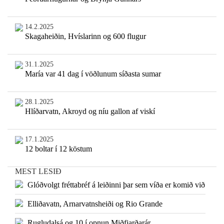
14.2.2025
Skagaheiðin, Hvíslarinn og 600 flugur
31.1.2025
María var 41 dag í vöðlunum síðasta sumar
28.1.2025
Hlíðarvatn, Akroyd og níu gallon af viskí
17.1.2025
12 boltar í 12 köstum
MEST LESIÐ
Glóðvolgt fréttabréf á leiðinni þar sem víða er komið við
Elliðavatn, Arnarvatnsheiði og Rio Grande
Rugludalsá og 10 í opnun Miðfjarðarár