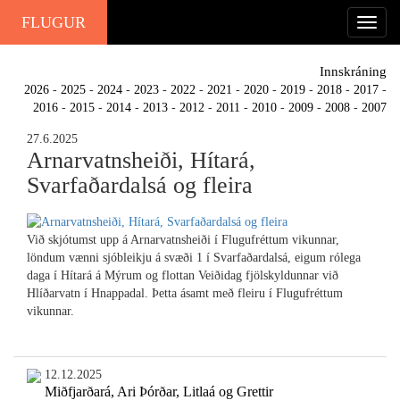
FLUGUR
Innskráning
2026
-
2025
-
2024
-
2023
-
2022
-
2021
-
2020
-
2019
-
2018
-
2017
-
2016
-
2015
-
2014
-
2013
-
2012
-
2011
-
2010
-
2009
-
2008
-
2007
27.6.2025
Arnarvatnsheiði, Hítará,
Svarfaðardalsá og fleira
Við skjótumst upp á Arnarvatnsheiði í Flugufréttum vikunnar,
löndum vænni sjóbleikju á svæði 1 í Svarfaðardalsá, eigum rólega
daga í Hítará á Mýrum og flottan Veiðidag fjölskyldunnar við
Hlíðarvatn í Hnappadal. Þetta ásamt með fleiru í Flugufréttum
vikunnar.
12.12.2025
Miðfjarðará, Ari Þórðar, Litlaá og Grettir