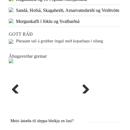
Sandá, Hofsá, Skagaheiði, Arnarvatnsheiði og Veiðivötn
Morgunkaffi í Jöklu og Svalbarðsá
GOTT RÁÐ
Pheasant tail á grubber öngul með koparhaus í silung
Áhugaverðar greinar
Previous
Next
Meiri ástæða til sleppa bleikju en laxi?
Örstutt vorveiðiráð