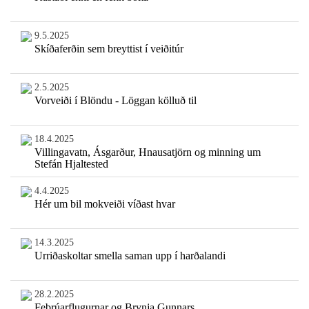
9.5.2025
Skíðaferðin sem breyttist í veiðitúr
2.5.2025
Vorveiði í Blöndu - Löggan kölluð til
18.4.2025
Villingavatn, Ásgarður, Hnausatjörn og minning um
Stefán Hjaltested
4.4.2025
Hér um bil mokveiði víðast hvar
14.3.2025
Urriðaskoltar smella saman upp í harðalandi
28.2.2025
Febrúarflugurnar og Brynja Gunnars