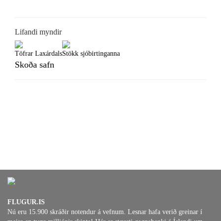
Lifandi myndir
Töfrar Laxárdals
Stökk sjóbirtinganna
Skoða safn
FLUGUR.IS
Nú eru 15.900 skráðir notendur á vefnum. Lesnar hafa verið greinar í