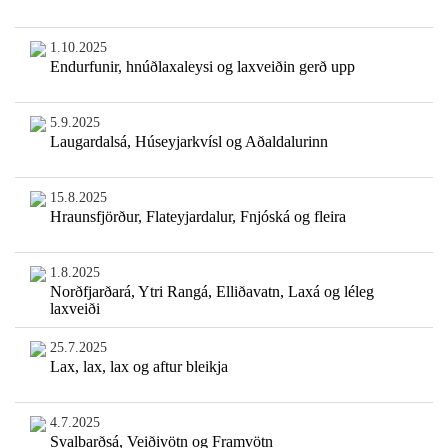
1.10.2025
Endurfunir, hnúðlaxaleysi og laxveiðin gerð upp
5.9.2025
Laugardalsá, Húseyjarkvísl og Aðaldalurinn
15.8.2025
Hraunsfjörður, Flateyjardalur, Fnjóská og fleira
1.8.2025
Norðfjarðará, Ytri Rangá, Elliðavatn, Laxá og léleg
laxveiði
25.7.2025
Lax, lax, lax og aftur bleikja
4.7.2025
Svalbarðsá, Veiðivötn og Framvötn