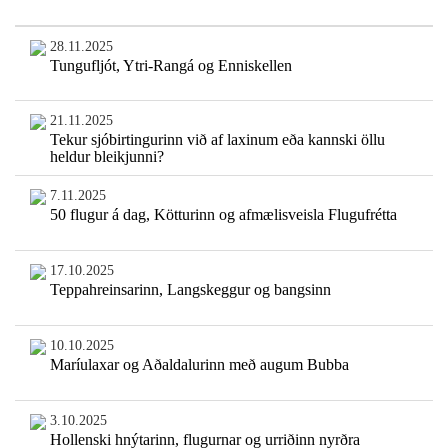
28.11.2025
Tungufljót, Ytri-Rangá og Enniskellen
21.11.2025
Tekur sjóbirtingurinn við af laxinum eða kannski öllu
heldur bleikjunni?
7.11.2025
50 flugur á dag, Kötturinn og afmælisveisla Flugufrétta
17.10.2025
Teppahreinsarinn, Langskeggur og bangsinn
10.10.2025
Maríulaxar og Aðaldalurinn með augum Bubba
3.10.2025
Hollenski hnýtarinn, flugurnar og urriðinn nyrðra