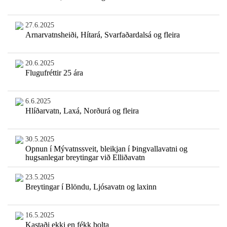
27.6.2025
Arnarvatnsheiði, Hítará, Svarfaðardalsá og fleira
20.6.2025
Flugufréttir 25 ára
6.6.2025
Hlíðarvatn, Laxá, Norðurá og fleira
30.5.2025
Opnun í Mývatnssveit, bleikjan í Þingvallavatni og
hugsanlegar breytingar við Elliðavatn
23.5.2025
Breytingar í Blöndu, Ljósavatn og laxinn
16.5.2025
Kastaði ekki en fékk bolta