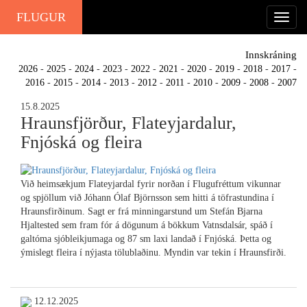
FLUGUR
Innskráning
2026
-
2025
-
2024
-
2023
-
2022
-
2021
-
2020
-
2019
-
2018
-
2017
-
2016
-
2015
-
2014
-
2013
-
2012
-
2011
-
2010
-
2009
-
2008
-
2007
15.8.2025
Hraunsfjörður, Flateyjardalur,
Fnjóská og fleira
Við heimsækjum Flateyjardal fyrir norðan í Flugufréttum vikunnar
og spjöllum við Jóhann Ólaf Björnsson sem hitti á töfrastundina í
Hraunsfirðinum. Sagt er frá minningarstund um Stefán Bjarna
Hjaltested sem fram fór á dögunum á bökkum Vatnsdalsár, spáð í
galtóma sjóbleikjumaga og 87 sm laxi landað í Fnjóská. Þetta og
ýmislegt fleira í nýjasta tölublaðinu. Myndin var tekin í Hraunsfirði.
12.12.2025