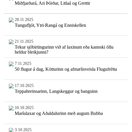
Miðfjarðará, Ari Þórðar, Litlaá og Grettir
28.11.2025
Tungufljót, Ytri-Rangá og Enniskellen
21.11.2025
Tekur sjóbirtingurinn við af laxinum eða kannski öllu
heldur bleikjunni?
7.11.2025
50 flugur á dag, Kötturinn og afmælisveisla Flugufrétta
17.10.2025
Teppahreinsarinn, Langskeggur og bangsinn
10.10.2025
Maríulaxar og Aðaldalurinn með augum Bubba
3.10.2025