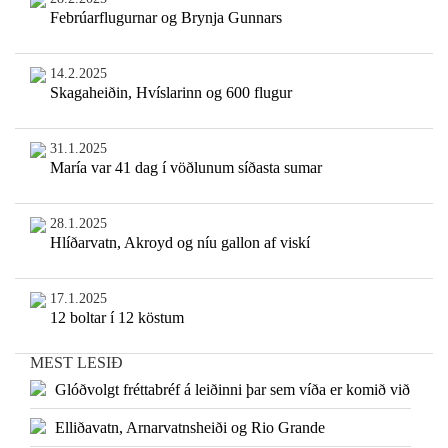
Febrúarflugurnar og Brynja Gunnars
14.2.2025
Skagaheiðin, Hvíslarinn og 600 flugur
31.1.2025
María var 41 dag í vöðlunum síðasta sumar
28.1.2025
Hlíðarvatn, Akroyd og níu gallon af viskí
17.1.2025
12 boltar í 12 köstum
MEST LESIÐ
Glóðvolgt fréttabréf á leiðinni þar sem víða er komið við
Elliðavatn, Arnarvatnsheiði og Rio Grande