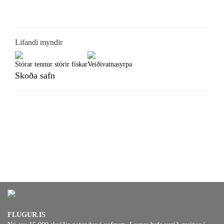
Lifandi myndir
Stórar tennur stórir fiskar
Veiðivatnasyrpa
Skoða safn
FLUGUR.IS