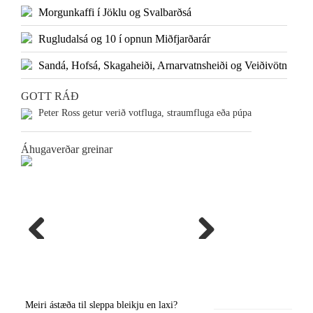
Morgunkaffi í Jöklu og Svalbarðsá
Rugludalsá og 10 í opnun Miðfjarðarár
Sandá, Hofsá, Skagaheiði, Arnarvatnsheiði og Veiðivötn
GOTT RÁÐ
Peter Ross getur verið votfluga, straumfluga eða púpa
Áhugaverðar greinar
Previous
Next
Meiri ástæða til sleppa bleikju en laxi?
Örstutt vorveiðiráð