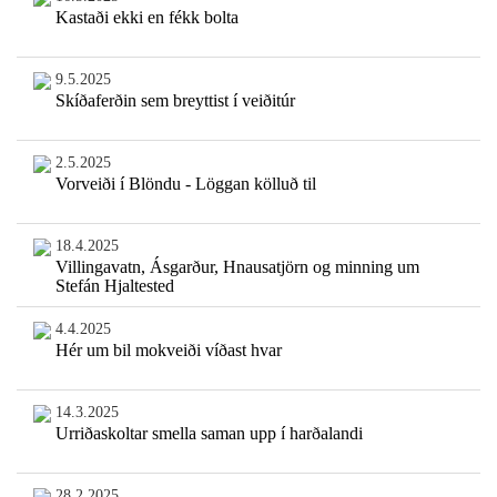
Kastaði ekki en fékk bolta
9.5.2025
Skíðaferðin sem breyttist í veiðitúr
2.5.2025
Vorveiði í Blöndu - Löggan kölluð til
18.4.2025
Villingavatn, Ásgarður, Hnausatjörn og minning um
Stefán Hjaltested
4.4.2025
Hér um bil mokveiði víðast hvar
14.3.2025
Urriðaskoltar smella saman upp í harðalandi
28.2.2025