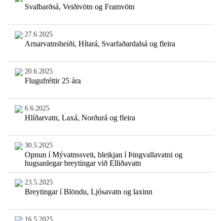
Svalbarðsá, Veiðivötn og Framvötn
27.6.2025
Arnarvatnsheiði, Hítará, Svarfaðardalsá og fleira
20.6.2025
Flugufréttir 25 ára
6.6.2025
Hlíðarvatn, Laxá, Norðurá og fleira
30.5.2025
Opnun í Mývatnssveit, bleikjan í Þingvallavatni og
hugsanlegar breytingar við Elliðavatn
23.5.2025
Breytingar í Blöndu, Ljósavatn og laxinn
16.5.2025