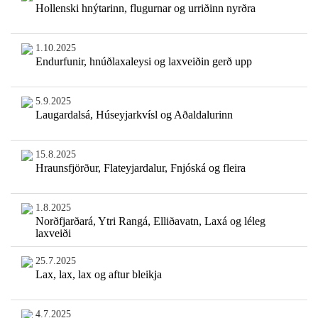
Hollenski hnýtarinn, flugurnar og urriðinn nyrðra
1.10.2025
Endurfunir, hnúðlaxaleysi og laxveiðin gerð upp
5.9.2025
Laugardalsá, Húseyjarkvísl og Aðaldalurinn
15.8.2025
Hraunsfjörður, Flateyjardalur, Fnjóská og fleira
1.8.2025
Norðfjarðará, Ytri Rangá, Elliðavatn, Laxá og léleg
laxveiði
25.7.2025
Lax, lax, lax og aftur bleikja
4.7.2025