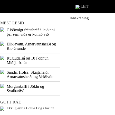
LEIT
Innskráning
MEST LESIÐ
Glóðvolgt fréttabréf á leiðinni
þar sem víða er komið við
Elliðavatn, Arnarvatnsheiði og
Rio Grande
Rugludalsá og 10 í opnun
Miðfjarðarár
Sandá, Hofsá, Skagaheiði,
Arnarvatnsheiði og Veiðivötn
Morgunkaffi í Jöklu og
Svalbarðsá
GOTT RÁÐ
Ekki gleyma Collie Dog í laxinn