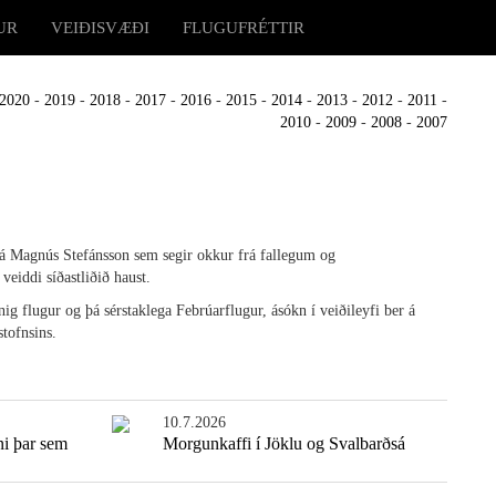
UR
VEIÐISVÆÐI
FLUGUFRÉTTIR
2020
-
2019
-
2018
-
2017
-
2016
-
2015
-
2014
-
2013
-
2012
-
2011
-
2010
-
2009
-
2008
-
2007
á Magnús Stefánsson sem segir okkur frá fallegum og
eiddi síðastliðið haust.
g flugur og þá sérstaklega Febrúarflugur, ásókn í veiðileyfi ber á
stofnsins.
10.7.2026
ni þar sem
Morgunkaffi í Jöklu og Svalbarðsá