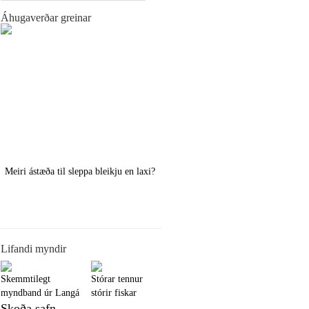
Áhugaverðar greinar
Meiri ástæða til sleppa bleikju en laxi?
Örstutt vorveiðiráð
Lifandi myndir
Skemmtilegt
Stórar tennur
myndband úr Langá
stórir fiskar
Skoða safn