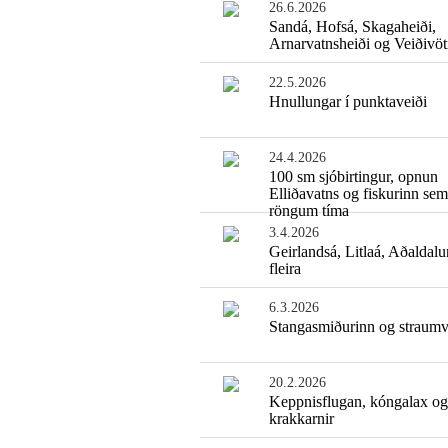
26.6.2026
Sandá, Hofsá, Skagaheiði,
Arnarvatnsheiði og Veiðivö
22.5.2026
Hnullungar í punktaveiði
24.4.2026
100 sm sjóbirtingur, opnun
Elliðavatns og fiskurinn sem
röngum tíma
3.4.2026
Geirlandsá, Litlaá, Aðaldalu
fleira
6.3.2026
Stangasmiðurinn og straumv
20.2.2026
Keppnisflugan, kóngalax og
krakkarnir