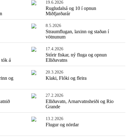
19.6.2026
Rugludalsá og 10 í opnun
tn
Miðfjarðarár
8.5.2026
Straumflugan, laxinn og staðan í
vötnunum
17.4.2026
Stórir fiskar, ný fluga og opnun
 tók á
Elliðavatns
20.3.2026
Einfaldasta fiskisúpan
rinn og
Klaki, Flóki og fleira
27.2.2026
atnið
Elliðavatn, Arnarvatnsheiði og Rio
Grande
13.2.2026
Flugur og nördar