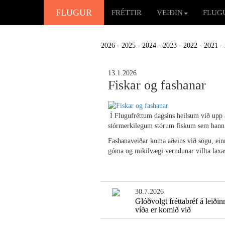
FLUGUR
FRÉTTIR
VEIÐIN
FLUG
2026
-
2025
-
2024
-
2023
-
2022
-
2021
-
13.1.2026
Fiskar og fashanar
Í Flugufréttum dagsins heilsum við upp 
stórmerkilegum stórum fiskum sem hann v
Fashanaveiðar koma aðeins við sögu, einni
góma og mikilvægi verndunar villta laxa
30.7.2026
Glóðvolgt fréttabréf á leiðin
víða er komið við