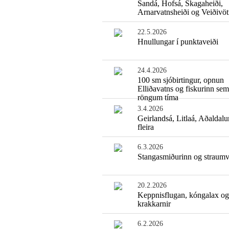
Sandá, Hofsá, Skagaheiði,
Arnarvatnsheiði og Veiðivö
22.5.2026
Hnullungar í punktaveiði
24.4.2026
100 sm sjóbirtingur, opnun
Elliðavatns og fiskurinn sem
röngum tíma
3.4.2026
Geirlandsá, Litlaá, Aðaldalu
fleira
6.3.2026
Stangasmiðurinn og straumv
20.2.2026
Keppnisflugan, kóngalax og
krakkarnir
6.2.2026