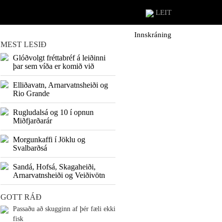
LEIT
Innskráning
MEST LESIÐ
Glóðvolgt fréttabréf á leiðinni
þar sem víða er komið við
Elliðavatn, Arnarvatnsheiði og
Rio Grande
Rugludalsá og 10 í opnun
Miðfjarðarár
Morgunkaffi í Jöklu og
Svalbarðsá
Sandá, Hofsá, Skagaheiði,
Arnarvatnsheiði og Veiðivötn
GOTT RÁÐ
Passaðu að skugginn af þér fæli ekki
fisk