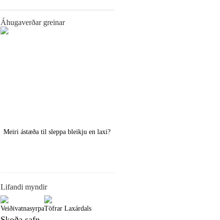
Áhugaverðar greinar
Meiri ástæða til sleppa bleikju en laxi?
Örstutt vorveiðiráð
Lifandi myndir
Veiðivatnasyrpa
Töfrar Laxárdals
Skoða safn