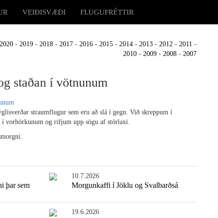
UR
VEIÐISVÆÐI
FLUGUFRÉTTIR
2020
-
2019
-
2018
-
2017
-
2016
-
2015
-
2014
-
2013
-
2012
-
2011
-
2010
-
2009
-
2008
-
2007
og staðan í vötnunum
glisverðar straumflugur sem eru að slá í gegn. Við skreppum í
 í vorhörkunum og rifjum upp sögu af stórlaxi.
smorgni.
10.7.2026
ni þar sem
Morgunkaffi í Jöklu og Svalbarðsá
19.6.2026