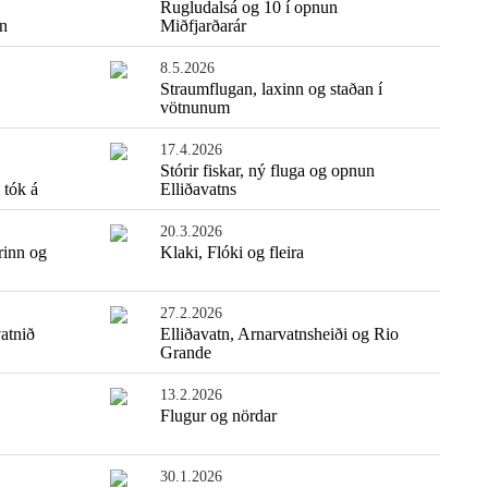
Rugludalsá og 10 í opnun
tn
Miðfjarðarár
8.5.2026
Straumflugan, laxinn og staðan í
vötnunum
17.4.2026
Stórir fiskar, ný fluga og opnun
 tók á
Elliðavatns
20.3.2026
rinn og
Klaki, Flóki og fleira
Einfaldasta fiskisúpan
27.2.2026
atnið
Elliðavatn, Arnarvatnsheiði og Rio
Grande
13.2.2026
Flugur og nördar
30.1.2026