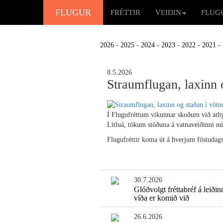
FLUGUR
FRÉTTIR
VEIÐIN
FLUG
2026
-
2025
-
2024
-
2023
-
2022
-
2021
-
8.5.2026
Straumflugan, laxinn 
Í Flugufréttum vikunnar skoðum við athy
Litluá, tökum stöðuna á vatnaveiðinni nú
Flugufréttir koma út á hverjum föstudag
30.7.2026
Glóðvolgt fréttabréf á leiðin
víða er komið við
26.6.2026