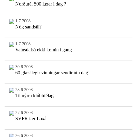
Norðurá, 500 laxar í dag ?
1.7.2008
Nóg sandsíli?
1.7.2008
Vatnsdalsá ekki komin í gang
30.6.2008
60 glæsilegir vinningar sendir út í dag!
28.6.2008
Til nýrra klúbbfélaga
27.6.2008
SVFR fær Laxá
26.6.2008