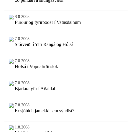
20 pundari á silungasvæði
8.8.2008
Furður og fyrirboðar í Vatnsdalnum
7.8.2008
Stórveiði í Ytri Rangá og Hólsá
7.8.2008
Hofsá í Vopnafirði slök
7.8.2008
Bjartara yfir í Aðaldal
7.8.2008
Er sjóbleikjan ekki sem sýndist?
1.8.2008