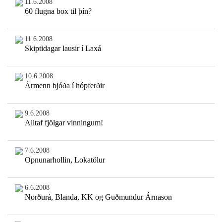
11.6.2008
60 flugna box til þín?
11.6.2008
Skiptidagar lausir í Laxá
10.6.2008
Ármenn bjóða í hópferðir
9.6.2008
Alltaf fjölgar vinningum!
7.6.2008
Opnunarhollin, Lokatölur
6.6.2008
Norðurá, Blanda, KK og Guðmundur Árnason