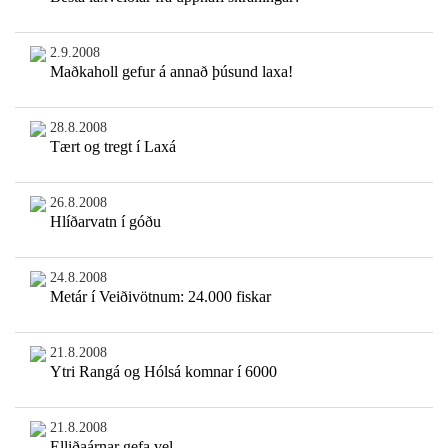
2.9.2008
Maðkaholl gefur á annað þúsund laxa!
28.8.2008
Tært og tregt í Laxá
26.8.2008
Hlíðarvatn í góðu
24.8.2008
Metár í Veiðivötnum: 24.000 fiskar
21.8.2008
Ytri Rangá og Hólsá komnar í 6000
21.8.2008
Elliðaárnar gefa vel