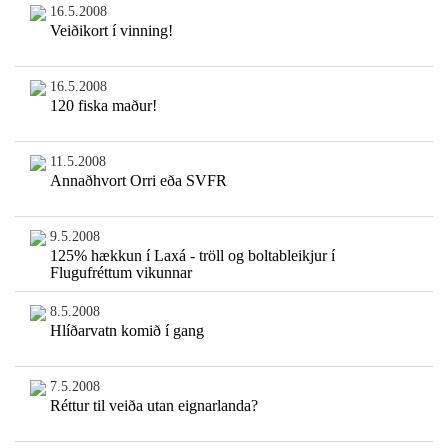
16.5.2008
Veiðikort í vinning!
16.5.2008
120 fiska maður!
11.5.2008
Annaðhvort Orri eða SVFR
9.5.2008
125% hækkun í Laxá - tröll og boltableikjur í
Flugufréttum vikunnar
8.5.2008
Hlíðarvatn komið í gang
7.5.2008
Réttur til veiða utan eignarlanda?