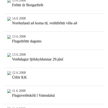
15.6.2008
Fréttir úr Borgarfirði
14.6.2008
Norðurland að koma til, veiðifréttir víða að
13.6.2008
Flugufréttir dagsins
13.6.2008
Veiðidagur fjölskyldunnar 29.júní
12.6.2008
Útför KK
11.6.2008
Fluguveiðiskóli í Vatnsdalsá