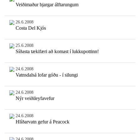
Veiðimaður bjargar álftarungum
26.6.2008
Costa Del Kjós
25.6.2008
Síðasta tækifæri að komast í lukkupottinn!
24.6.2008
Vatnsdalsá lofar góðu - í silungi
24.6.2008
Nýr veiðileyfavefur
24.6.2008
Hlíðarvatn gefur á Peacock
24.6.2008