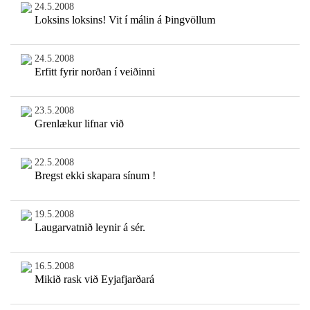
24.5.2008
Loksins loksins! Vit í málin á Þingvöllum
24.5.2008
Erfitt fyrir norðan í veiðinni
23.5.2008
Grenlækur lifnar við
22.5.2008
Bregst ekki skapara sínum !
19.5.2008
Laugarvatnið leynir á sér.
16.5.2008
Mikið rask við Eyjafjarðará