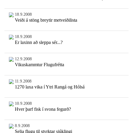
18.9.2008
Veiði á stöng breytir metveiðilista
18.9.2008
Er laxinn að sleppa sér...?
12.9.2008
Vikuskammtur Flugufrétta
11.9.2008
1270 laxa vika í Ytri Rangá og Hólsá
10.9.2008
Hver þarf fisk í svona fegurð?
8.9.2008
Selja flugu til styrktar sjúklingi