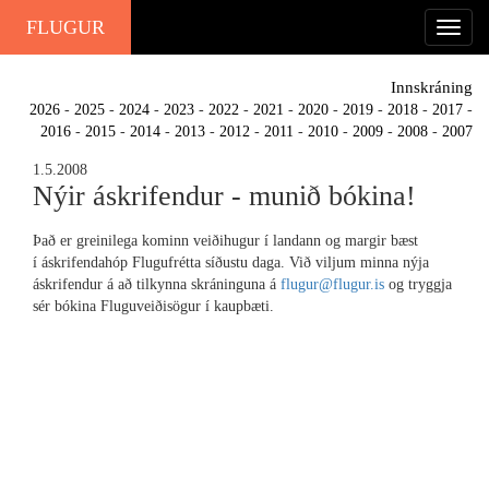
FLUGUR
Innskráning
2026
-
2025
-
2024
-
2023
-
2022
-
2021
-
2020
-
2019
-
2018
-
2017
-
2016
-
2015
-
2014
-
2013
-
2012
-
2011
-
2010
-
2009
-
2008
-
2007
1.5.2008
Nýir áskrifendur - munið bókina!
Það er greinilega kominn veiðihugur í landann og margir bæst
í áskrifendahóp Flugufrétta síðustu daga. Við viljum minna nýja
áskrifendur á að tilkynna skráninguna á
flugur@flugur.is
og tryggja
sér bókina Fluguveiðisögur í kaupbæti.