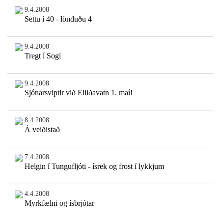
9.4.2008
Settu í 40 - lönduðu 4
9.4.2008
Tregt í Sogi
9.4.2008
Sjónarsviptir við Elliðavatn 1. maí!
8.4.2008
Á veiðistað
7.4.2008
Helgin í Tungufljóti - ísrek og frost í lykkjum
4.4.2008
Myrkfælni og ísbrjótar