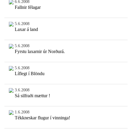
6.6.2008
Fallnir félagar
5.6.2008
Laxar á land
5.6.2008
Fyrstu laxarnir úr Norðurá.
5.6.2008
Líflegt í Blöndu
3.6.2008
Sá silfraði mættur !
1.6.2008
Tékkneskar flugur í vinninga!