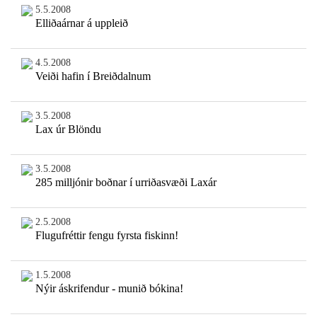
5.5.2008
Elliðaárnar á uppleið
4.5.2008
Veiði hafin í Breiðdalnum
3.5.2008
Lax úr Blöndu
3.5.2008
285 milljónir boðnar í urriðasvæði Laxár
2.5.2008
Flugufréttir fengu fyrsta fiskinn!
1.5.2008
Nýir áskrifendur - munið bókina!