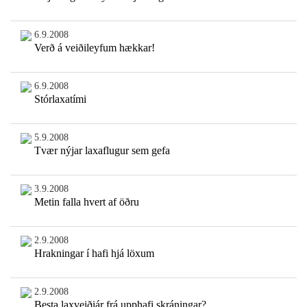
6.9.2008
Verð á veiðileyfum hækkar!
6.9.2008
Stórlaxatími
5.9.2008
Tvær nýjar laxaflugur sem gefa
3.9.2008
Metin falla hvert af öðru
2.9.2008
Hrakningar í hafi hjá löxum
2.9.2008
Besta laxveiðiár frá upphafi skráningar?