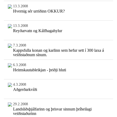
13.3.2008
Hvernig sér urriðinn OKKUR?
13.3.2008
Reyðarvatn og Kálfhagahylur
7.3.2008
Kappsfulla konan og karlinn sem hefur sett í 300 laxa á
veiðistaðnum sínum.
6.3.2008
Heimskautableikjan - þriðji hluti
4.3.2008
Aðgerðarkvíði
29.2.2008
Landsliðsþjálfarinn og þrisvar sinnum þríheilagi
veiðistaðurinn