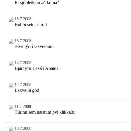
Er sjóbleikjan að koma?
18.7.2008
Bubbi setur í tröll
15.7.2008
Ævintýri í laxveiðum
14.7.2008
Bjart yfir Laxá í Aðaldal
12.7.2008
Laxveiði góð
11.7.2008
Túrinn sem næstum því klikkaði!
10.7.2008