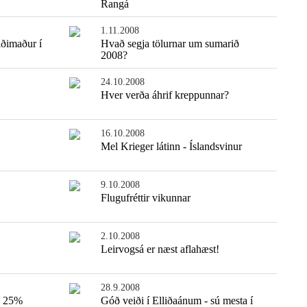
Rangá
1.11.2008
iðimaður í
Hvað segja tölurnar um sumarið
2008?
24.10.2008
Hver verða áhrif kreppunnar?
16.10.2008
Mel Krieger látinn - Íslandsvinur
9.10.2008
Flugufréttir vikunnar
2.10.2008
Leirvogsá er næst aflahæst!
28.9.2008
n 25%
Góð veiði í Elliðaánum - sú mesta í