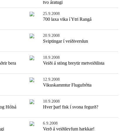
tvo áratugi
25.9.2008
700 laxa vika í Ytri Rangá
20.9.2008
Sviptingar í veiðiverslun
18.9.2008
ðrir bera
Veiði á stöng breytir metveiðilista
12.9.2008
Vikuskammtur Flugufrétta
10.9.2008
 og Hólsá
Hver þarf fisk í svona fegurð?
6.9.2008
ngi
Verð á veiðileyfum hækkar!