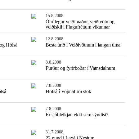
15.8.2008
Ótrúlegur veiðimaður, veiðivötn og
veiðiskil í Flugufréttum vikunnar
12.8.2008
 og Hólsá
Besta árið í Veiðivötnum í langan tíma
8.8.2008
Furður og fyrirboðar í Vatnsdalnum
7.8.2008
ólsá
Hofsá í Vopnafirði slök
7.8.2008
Er sjóbleikjan ekki sem sýndist?
31.7.2008
22 pund í Laxá í Nesjum