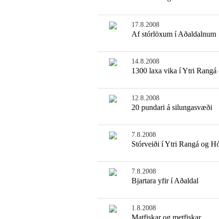
17.8.2008
Af stórlöxum í Aðaldalnum
14.8.2008
1300 laxa vika í Ytri Rangá
12.8.2008
20 pundari á silungasvæði
7.8.2008
Stórveiði í Ytri Rangá og H
7.8.2008
Bjartara yfir í Aðaldal
1.8.2008
Matfiskar og metfiskar