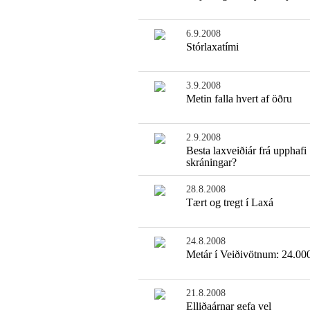
6.9.2008
Stórlaxatími
3.9.2008
Metin falla hvert af öðru
2.9.2008
Besta laxveiðiár frá upphafi
skráningar?
28.8.2008
Tært og tregt í Laxá
24.8.2008
Metár í Veiðivötnum: 24.000
21.8.2008
Elliðaárnar gefa vel