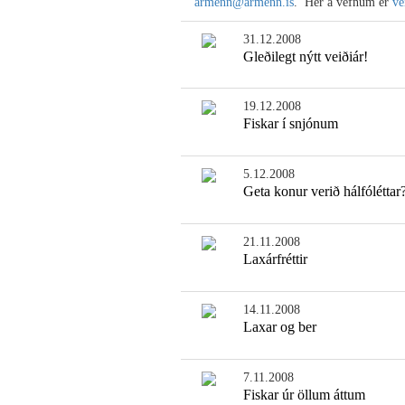
armenn@armenn.is
. Hér á vefnum er
ve
31.12.2008
Gleðilegt nýtt veiðiár!
19.12.2008
Fiskar í snjónum
5.12.2008
Geta konur verið hálfóléttar
21.11.2008
Laxárfréttir
14.11.2008
Laxar og ber
7.11.2008
Fiskar úr öllum áttum