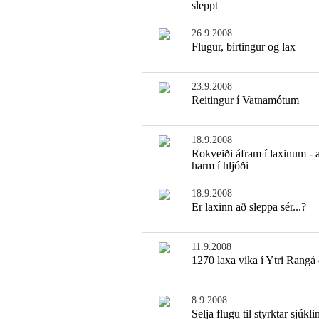
sleppt
26.9.2008
Flugur, birtingur og lax
23.9.2008
Reitingur í Vatnamótum
18.9.2008
Rokveiði áfram í laxinum - a
harm í hljóði
18.9.2008
Er laxinn að sleppa sér...?
11.9.2008
1270 laxa vika í Ytri Rangá
8.9.2008
Selja flugu til styrktar sjúkli