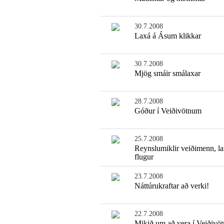
30.7.2008
Laxá á Ásum klikkar
30.7.2008
Mjög smáir smálaxar
28.7.2008
Góður í Veiðivötnum
25.7.2008
Reynslumiklir veiðimenn, la
flugur
23.7.2008
Náttúrukraftar að verki!
22.7.2008
Mikið um að vera í Veiðivö