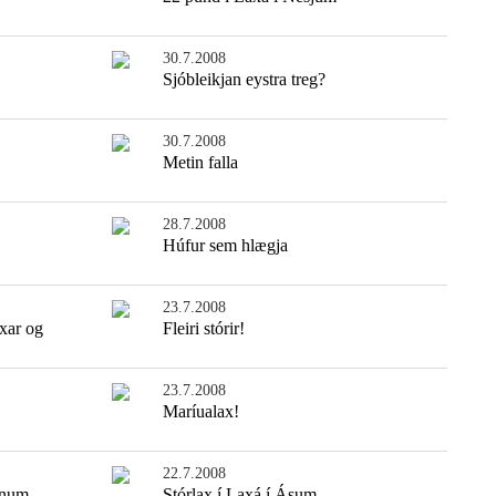
30.7.2008
Sjóbleikjan eystra treg?
30.7.2008
Metin falla
28.7.2008
Húfur sem hlægja
23.7.2008
xar og
Fleiri stórir!
23.7.2008
Maríualax!
22.7.2008
tnum
Stórlax í Laxá í Ásum