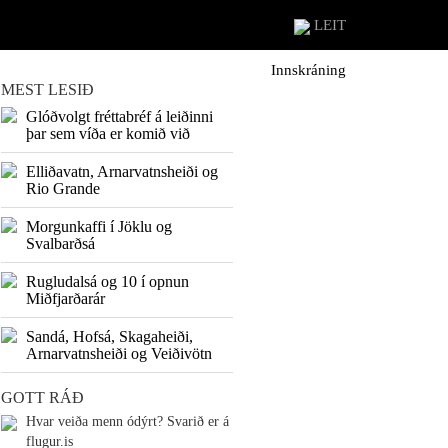
LEIT
Innskráning
MEST LESIÐ
Glóðvolgt fréttabréf á leiðinni
þar sem víða er komið við
Elliðavatn, Arnarvatnsheiði og
Rio Grande
Morgunkaffi í Jöklu og
Svalbarðsá
Rugludalsá og 10 í opnun
Miðfjarðarár
Sandá, Hofsá, Skagaheiði,
Arnarvatnsheiði og Veiðivötn
GOTT RÁÐ
Hvar veiða menn ódýrt? Svarið er á
flugur.is