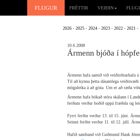
FLUGUR
FRÉTTIR
VEIÐIN
FLUG
2026
-
2025
-
2024
-
2023
-
2022
-
2021
-
10.6.2008
Ármenn bjóða í hópfe
Ármenn hafa samið við veiðiréttarhafa á 
Til að kynna þetta dásamlega veiðisvæði 
möguleika á að gista. Um er að ræða vötn
Ármenn hafa bókað stóra skálann í Landm
ferðum verður boðið uppá fræðslu og le
Fyrri ferðin verður 13. til 15. júni. Árm
Seinni ferðin verður 11. til 12. júlí. Ár
Hafið samband við Guðmund Hauk Jónsson