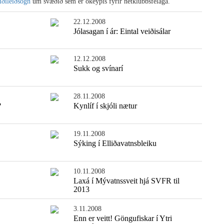
iðileiðsögn
um svæðið sem er ókeypis fyrir netklúbbsfélaga.
22.12.2008
Jólasagan í ár: Eintal veiðisálar
12.12.2008
Sukk og svínarí
28.11.2008
?
Kynlíf í skjóli nætur
19.11.2008
Einfaldasta fiskisúpan
Sýking í Elliðavatnsbleiku
10.11.2008
Laxá í Mývatnssveit hjá SVFR til
2013
3.11.2008
Enn er veitt! Göngufiskar í Ytri