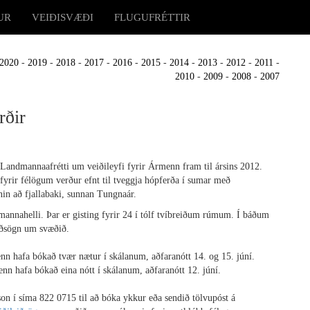
UR
VEIÐISVÆÐI
FLUGUFRÉTTIR
2020
-
2019
-
2018
-
2017
-
2016
-
2015
-
2014
-
2013
-
2012
-
2011
-
2010
-
2009
-
2008
-
2007
rðir
Landmannaafrétti um veiðileyfi fyrir Ármenn fram til ársins 2012.
fyrir félögum verður efnt til tveggja hópferða í sumar með
in að fjallabaki, sunnan Tungnaár.
annahelli. Þar er gisting fyrir 24 í tólf tvíbreiðum rúmum. Í báðum
iðsögn um svæðið.
enn hafa bókað tvær nætur í skálanum, aðfaranótt 14. og 15. júní.
menn hafa bókað eina nótt í skálanum, aðfaranótt 12. júní.
 í síma 822 0715 til að bóka ykkur eða sendið tölvupóst á