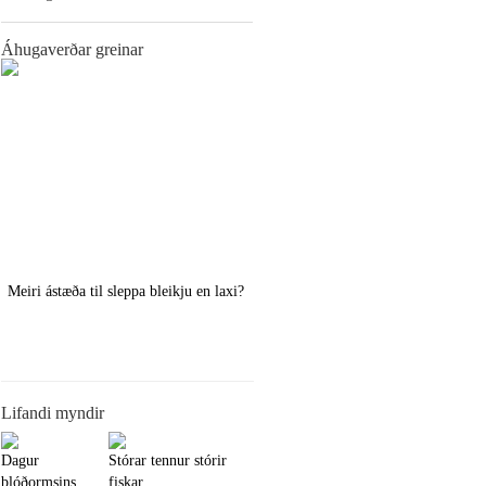
Áhugaverðar greinar
Meiri ástæða til sleppa bleikju en laxi?
Örstutt vorveiðiráð
Lifandi myndir
Dagur
Stórar tennur stórir
blóðormsins
fiskar