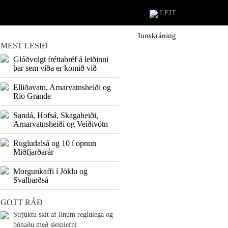
LEIT
Innskráning
MEST LESIÐ
Glóðvolgt fréttabréf á leiðinni
þar sem víða er komið við
Elliðavatn, Arnarvatnsheiði og
Rio Grande
Sandá, Hofsá, Skagaheiði,
Arnarvatnsheiði og Veiðivötn
Rugludalsá og 10 í opnun
Miðfjarðarár
Morgunkaffi í Jöklu og
Svalbarðsá
GOTT RÁÐ
Strjúktu skít af línum reglulega og
bónaðu með sleipiefni