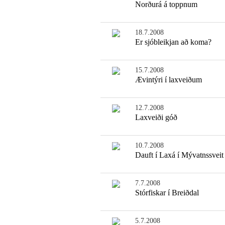
Norðurá á toppnum
18.7.2008
Er sjóbleikjan að koma?
15.7.2008
Ævintýri í laxveiðum
12.7.2008
Laxveiði góð
10.7.2008
Dauft í Laxá í Mývatnssveit
7.7.2008
Stórfiskar í Breiðdal
5.7.2008