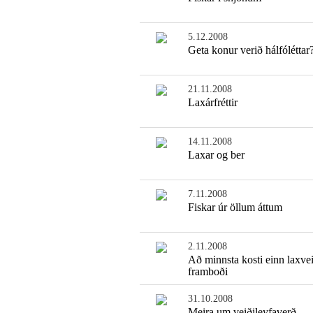
5.12.2008
Geta konur verið hálfóléttar
21.11.2008
Laxárfréttir
14.11.2008
Laxar og ber
7.11.2008
Fiskar úr öllum áttum
2.11.2008
Að minnsta kosti einn laxve
framboði
31.10.2008
Meira um veiðileyfaverð