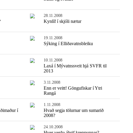
28.11.2008
?
Kynlíf í skjóli nætur
19.11.2008
Sýking í Elliðavatnsbleiku
10.11.2008
Laxá í Mývatnssveit hjá SVFR til
2013
Einfaldasta fiskisúpan
3.11.2008
Enn er veitt! Göngufiskar í Ytri
Rangá
1.11.2008
iðimaður í
Hvað segja tölurnar um sumarið
2008?
24.10.2008
Hver verða áhrif kreppunnar?