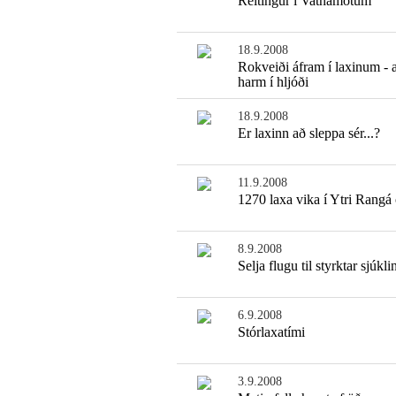
Reitingur í Vatnamótum
18.9.2008
Rokveiði áfram í laxinum - a
harm í hljóði
18.9.2008
Er laxinn að sleppa sér...?
11.9.2008
1270 laxa vika í Ytri Rangá
8.9.2008
Selja flugu til styrktar sjúkli
6.9.2008
Stórlaxatími
3.9.2008