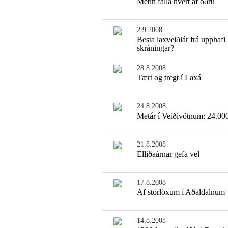
Metin falla hvert af öðru
2.9.2008
Besta laxveiðiár frá upphafi
skráningar?
28.8.2008
Tært og tregt í Laxá
24.8.2008
Metár í Veiðivötnum: 24.000
21.8.2008
Elliðaárnar gefa vel
17.8.2008
Af stórlöxum í Aðaldalnum
14.8.2008