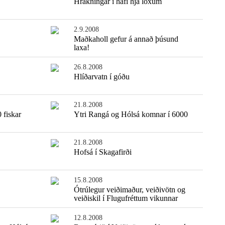
Hrakningar í hafi hjá löxum
2.9.2008
Maðkaholl gefur á annað þúsund
laxa!
26.8.2008
Hlíðarvatn í góðu
21.8.2008
 fiskar
Ytri Rangá og Hólsá komnar í 6000
21.8.2008
Hofsá í Skagafirði
15.8.2008
Ótrúlegur veiðimaður, veiðivötn og
veiðiskil í Flugufréttum vikunnar
12.8.2008