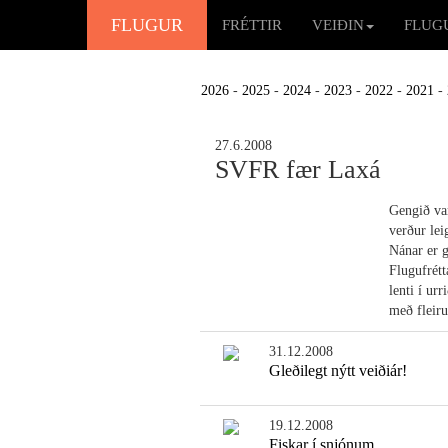
FLUGUR
FRÉTTIR
VEIÐIN
FLUG
2026
-
2025
-
2024
-
2023
-
2022
-
2021
-
27.6.2008
SVFR fær Laxá
Gengið var
verður lei
Nánar er g
Flugufrétt
lenti í ur
með fleir
31.12.2008
Gleðilegt nýtt veiðiár!
19.12.2008
Fiskar í snjónum