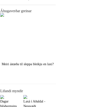
Áhugaverðar greinar
Meiri ástæða til sleppa bleikju en laxi?
Örstutt vorveiðiráð
Lifandi myndir
Dagur
Laxá í Aðaldal -
blóðormsins
Nessvæði