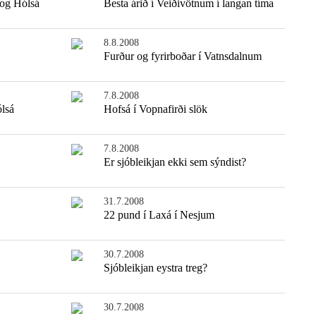
 og Hólsá
Besta árið í Veiðivötnum í langan tíma
8.8.2008
Furður og fyrirboðar í Vatnsdalnum
7.8.2008
ólsá
Hofsá í Vopnafirði slök
7.8.2008
Er sjóbleikjan ekki sem sýndist?
31.7.2008
22 pund í Laxá í Nesjum
30.7.2008
Sjóbleikjan eystra treg?
30.7.2008