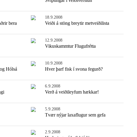
Sviptingar í veiðiverslun
18.9.2008
ðrir bera
Veiði á stöng breytir metveiðilista
12.9.2008
Vikuskammtur Flugufrétta
10.9.2008
 og Hólsá
Hver þarf fisk í svona fegurð?
6.9.2008
ngi
Verð á veiðileyfum hækkar!
5.9.2008
Tvær nýjar laxaflugur sem gefa
2.9.2008