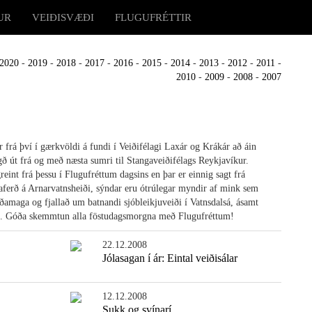
UR
VEIÐISVÆÐI
FLUGUFRÉTTIR
2020
-
2019
-
2018
-
2017
-
2016
-
2015
-
2014
-
2013
-
2012
-
2011
-
2010
-
2009
-
2008
-
2007
 frá því í gærkvöldi á fundi í Veiðifélagi Laxár og Krákár að áin
gð út frá og með næsta sumri til Stangaveiðifélags Reykjavíkur.
reint frá þessu í Flugufréttum dagsins en þar er einnig sagt frá
aferð á Arnarvatnsheiði, sýndar eru ótrúlegar myndir af mink sem
riðamaga og fjallað um batnandi sjóbleikjuveiði í Vatnsdalsá, ásamt
u. Góða skemmtun alla föstudagsmorgna með Flugufréttum!
22.12.2008
Jólasagan í ár: Eintal veiðisálar
12.12.2008
Sukk og svínarí