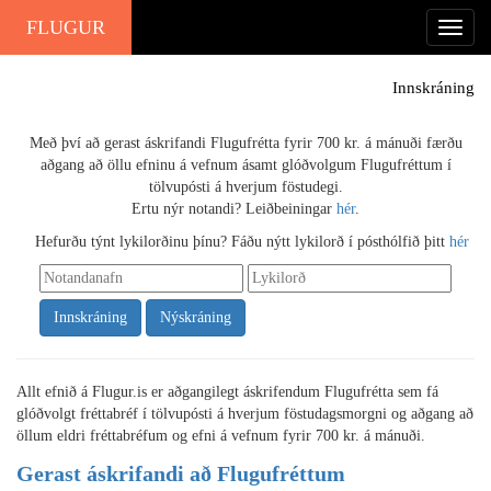
FLUGUR
Innskráning
Með því að gerast áskrifandi Flugufrétta fyrir 700 kr. á mánuði færðu
aðgang að öllu efninu á vefnum ásamt glóðvolgum Flugufréttum í
tölvupósti á hverjum föstudegi.
Ertu nýr notandi? Leiðbeiningar
hér
.
Hefurðu týnt lykilorðinu þínu? Fáðu nýtt lykilorð í pósthólfið þitt
hér
Nýskráning
Allt efnið á Flugur.is er aðgangilegt áskrifendum Flugufrétta sem fá
glóðvolgt fréttabréf í tölvupósti á hverjum föstudagsmorgni og aðgang að
öllum eldri fréttabréfum og efni á vefnum fyrir 700 kr. á mánuði.
Gerast áskrifandi að Flugufréttum