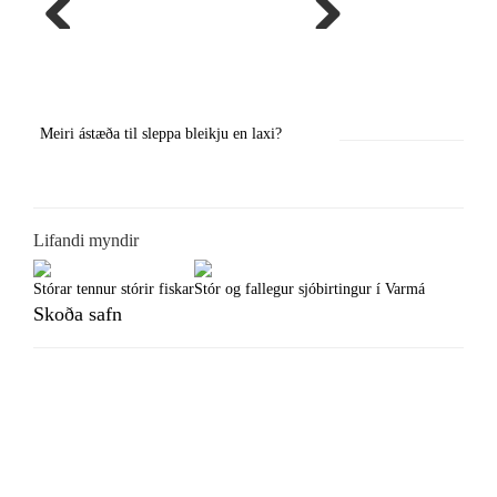
Previous
Next
Meiri ástæða til sleppa bleikju en laxi?
Örstutt vorveiðiráð
Lifandi myndir
Stórar tennur stórir fiskar
Stór og fallegur sjóbirtingur í Varmá
Skoða safn