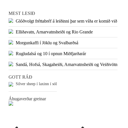
MEST LESIÐ
Glóðvolgt fréttabréf á leiðinni þar sem víða er komið við
Elliðavatn, Arnarvatnsheiði og Rio Grande
Morgunkaffi í Jöklu og Svalbarðsá
Rugludalsá og 10 í opnun Miðfjarðarár
Sandá, Hofsá, Skagaheiði, Arnarvatnsheiði og Veiðivötn
GOTT RÁÐ
Silver sheep í laxinn í sól
Áhugaverðar greinar